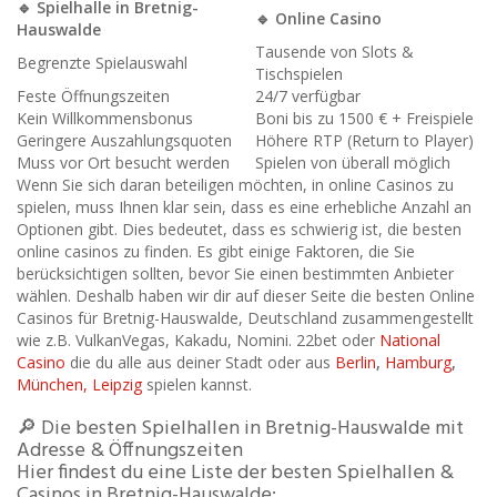
🔹
Spielhalle in Bretnig-
🔹
Online Casino
Hauswalde
Tausende von Slots &
Begrenzte Spielauswahl
Tischspielen
Feste Öffnungszeiten
24/7 verfügbar
Kein Willkommensbonus
Boni bis zu 1500 € + Freispiele
Geringere Auszahlungsquoten
Höhere RTP (Return to Player)
Muss vor Ort besucht werden
Spielen von überall möglich
Wenn Sie sich daran beteiligen möchten, in online Casinos zu
spielen, muss Ihnen klar sein, dass es eine erhebliche Anzahl an
Optionen gibt. Dies bedeutet, dass es schwierig ist, die besten
online casinos zu finden. Es gibt einige Faktoren, die Sie
berücksichtigen sollten, bevor Sie einen bestimmten Anbieter
wählen. Deshalb haben wir dir auf dieser Seite die besten Online
Casinos für Bretnig-Hauswalde, Deutschland zusammengestellt
wie z.B. VulkanVegas, Kakadu, Nomini. 22bet oder
National
Casino
die du alle aus deiner Stadt oder aus
Berlin
,
Hamburg
,
München,
Leipzig
spielen kannst.
🔎 Die besten Spielhallen in Bretnig-Hauswalde mit
Adresse & Öffnungszeiten
Hier findest du eine Liste der besten Spielhallen &
Casinos in Bretnig-Hauswalde: