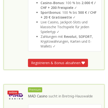
Casino-Bonus:
100 % bis
2.000 € /
CHF + 200 Freispiele
✓
Sportbonus:
100 % bis
500 € / CHF
+ 20 € Gratiswette
✓
Live Casino, Jackpot-Slots und
klassische Tischspiele für jeden
Spielertyp ✓
Zahlungen mit
Revolut
,
SOFORT
,
Kryptowährungen, Karten und E-
Wallets ✓
Registrieren & Bonus absahnen
Premium
online
MAD Casino
sucht in
Bretnig-Hauswalde