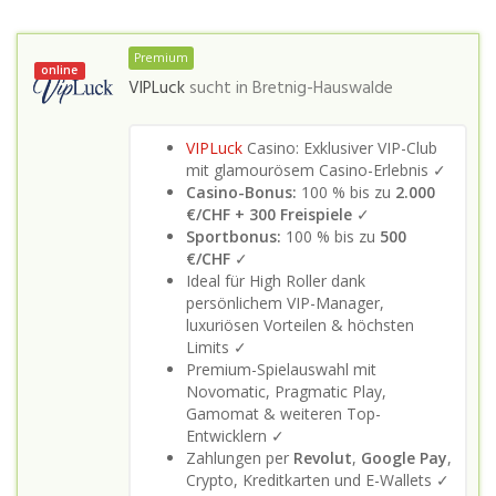
Premium
online
VIPLuck
sucht in
Bretnig-Hauswalde
VIPLuck
Casino: Exklusiver VIP-Club
mit glamourösem Casino-Erlebnis ✓
Casino-Bonus:
100 % bis zu
2.000
€/CHF + 300 Freispiele
✓
Sportbonus:
100 % bis zu
500
€/CHF
✓
Ideal für High Roller dank
persönlichem VIP-Manager,
luxuriösen Vorteilen & höchsten
Limits ✓
Premium-Spielauswahl mit
Novomatic, Pragmatic Play,
Gamomat & weiteren Top-
Entwicklern ✓
Zahlungen per
Revolut
,
Google Pay
,
Crypto, Kreditkarten und E-Wallets ✓