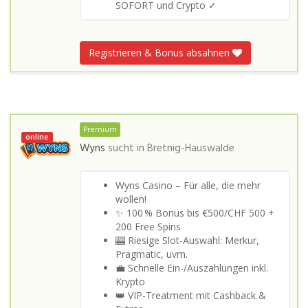
SOFORT und Crypto ✓
Registrieren & Bonus absahnen
Premium
online
Wyns
sucht in
Bretnig-Hauswalde
Wyns Casino – Für alle, die mehr
wollen!
✨ 100 % Bonus bis €500/CHF 500 +
200 Free Spins
🎰 Riesige Slot-Auswahl: Merkur,
Pragmatic, uvm.
💼 Schnelle Ein-/Auszahlungen inkl.
Krypto
👑 VIP-Treatment mit Cashback &