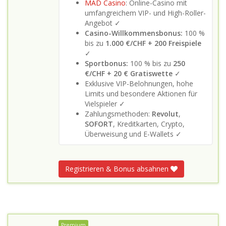
MAD Casino
: Online-Casino mit
umfangreichem VIP- und High-Roller-
Angebot ✓
Casino-Willkommensbonus:
100 %
bis zu
1.000 €/CHF + 200 Freispiele
✓
Sportbonus:
100 % bis zu
250
€/CHF + 20 € Gratiswette
✓
Exklusive VIP-Belohnungen, hohe
Limits und besondere Aktionen für
Vielspieler ✓
Zahlungsmethoden:
Revolut
,
SOFORT
, Kreditkarten, Crypto,
Überweisung und E-Wallets ✓
Registrieren & Bonus absahnen
Premium