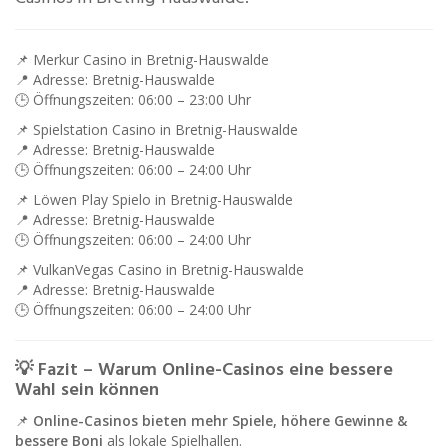
📌 Merkur Casino in Bretnig-Hauswalde
📍 Adresse: Bretnig-Hauswalde
🕒 Öffnungszeiten: 06:00 – 23:00 Uhr
📌 Spielstation Casino in Bretnig-Hauswalde
📍 Adresse: Bretnig-Hauswalde
🕒 Öffnungszeiten: 06:00 – 24:00 Uhr
📌 Löwen Play Spielo in Bretnig-Hauswalde
📍 Adresse: Bretnig-Hauswalde
🕒 Öffnungszeiten: 06:00 – 24:00 Uhr
📌 VulkanVegas Casino in Bretnig-Hauswalde
📍 Adresse: Bretnig-Hauswalde
🕒 Öffnungszeiten: 06:00 – 24:00 Uhr
💡 Fazit – Warum Online-Casinos eine bessere
Wahl sein können
📌
Online-Casinos bieten mehr Spiele, höhere Gewinne &
bessere Boni
als lokale Spielhallen.