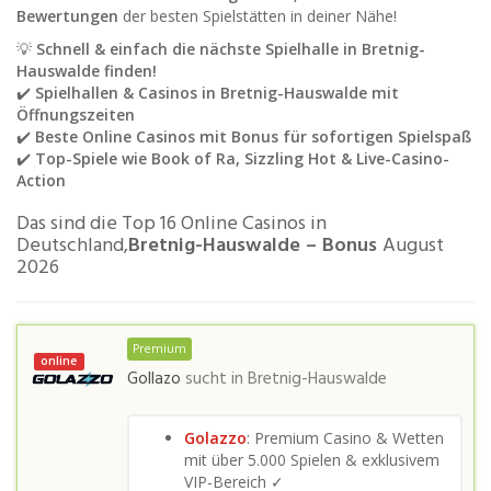
Bewertungen
der besten Spielstätten in deiner Nähe!
💡
Schnell & einfach die nächste Spielhalle in Bretnig-
Hauswalde finden!
✔️
Spielhallen & Casinos in Bretnig-Hauswalde mit
Öffnungszeiten
✔️
Beste Online Casinos mit Bonus für sofortigen Spielspaß
✔️
Top-Spiele wie Book of Ra, Sizzling Hot & Live-Casino-
Action
Das sind die Top 16 Online Casinos in
Deutschland,
Bretnig-Hauswalde – Bonus
August
2026
Premium
online
Gollazo
sucht in
Bretnig-Hauswalde
Golazzo
: Premium Casino & Wetten
mit über 5.000 Spielen & exklusivem
VIP-Bereich ✓