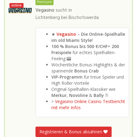
Premium
online
Vegasino
sucht in
Lichtenberg bei Bischofswerda
★
Vegasino
– Die Online-Spielhalle
im old Miami Style!
100 % Bonus bis 500 €/CHF
+
200
Freispiele
für echtes Spielhallen-
Feeling 🎰
Wöchentliche Bonus-Highlights & der
spannende
Bonus Crab
VIP-Programm
für treue Spieler und
High Roller-Vorteile
Original-Spielhallen-Klassiker wie
Merkur
,
Novoline
&
Bally
🃏
>
Vegasino Online Casino Testbericht
mit mehr Infos
Registrieren & Bonus absahnen