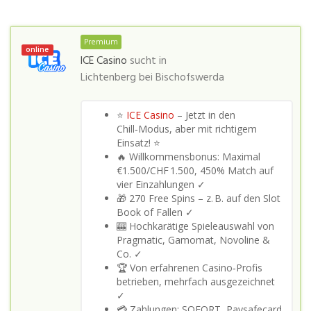
Premium
online
ICE Casino
sucht in
Lichtenberg bei Bischofswerda
⭐
ICE Casino
– Jetzt in den
Chill‑Modus, aber mit richtigem
Einsatz! ⭐
🔥 Willkommensbonus: Maximal
€1.500/CHF 1.500, 450% Match auf
vier Einzahlungen ✓
🎁 270 Free Spins – z. B. auf den Slot
Book of Fallen ✓
🎰 Hochkarätige Spieleauswahl von
Pragmatic, Gamomat, Novoline &
Co. ✓
🏆 Von erfahrenen Casino‑Profis
betrieben, mehrfach ausgezeichnet
✓
💳 Zahlungen: SOFORT, Paysafecard,