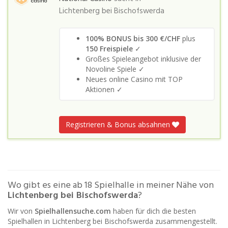
Lichtenberg bei Bischofswerda
100% BONUS bis 300 €/CHF
plus
150 Freispiele
✓
Großes Spieleangebot inklusive der
Novoline Spiele ✓
Neues online Casino mit TOP
Aktionen ✓
Registrieren & Bonus absahnen
Wo gibt es eine ab 18 Spielhalle in meiner Nähe von
Lichtenberg bei Bischofswerda
?
Wir von
Spielhallensuche.com
haben für dich die besten
Spielhallen in Lichtenberg bei Bischofswerda zusammengestellt.