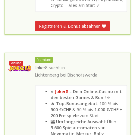
Crypto – alles am Start ✓
Registrieren & Bonus absahnen
Premium
online
Joker8
sucht in
Lichtenberg bei Bischofswerda
⭐
Joker8
– Dein Online-Casino mit
den besten Games & Boni!
⭐
🔥
Top-Bonusangebot
: 100 % bis
500 €/CHF
& 50 % bis
1.000 €/CHF
+
200 Freispiele
zum Start
🎰
Umfangreiche Auswahl
: Über
5.600 Spielautomaten
von
Novomatic, Merkur, Bally