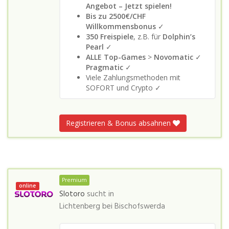
Angebot – Jetzt spielen!
Bis zu 2500€/CHF
Willkommensbonus
✓
350 Freispiele
, z.B. für
Dolphin’s
Pearl
✓
ALLE Top-Games
>
Novomatic
✓
Pragmatic
✓
Viele Zahlungsmethoden mit
SOFORT und Crypto ✓
Registrieren & Bonus absahnen
Premium
online
Slotoro
sucht in
Lichtenberg bei Bischofswerda