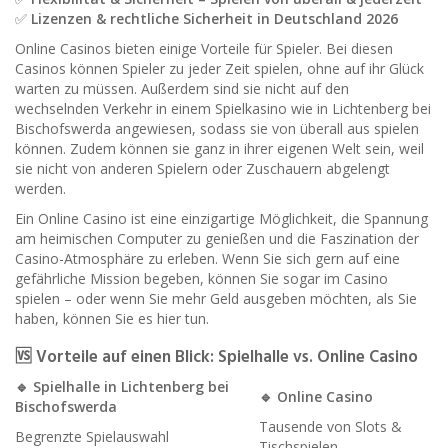
✅
Lizenzen & rechtliche Sicherheit in Deutschland 2026
Online Casinos bieten einige Vorteile für Spieler. Bei diesen
Casinos können Spieler zu jeder Zeit spielen, ohne auf ihr Glück
warten zu müssen. Außerdem sind sie nicht auf den
wechselnden Verkehr in einem Spielkasino wie in Lichtenberg bei
Bischofswerda angewiesen, sodass sie von überall aus spielen
können. Zudem können sie ganz in ihrer eigenen Welt sein, weil
sie nicht von anderen Spielern oder Zuschauern abgelengt
werden.
Ein Online Casino ist eine einzigartige Möglichkeit, die Spannung
am heimischen Computer zu genießen und die Faszination der
Casino-Atmosphäre zu erleben. Wenn Sie sich gern auf eine
gefährliche Mission begeben, können Sie sogar im Casino
spielen – oder wenn Sie mehr Geld ausgeben möchten, als Sie
haben, können Sie es hier tun.
🆚 Vorteile auf einen Blick: Spielhalle vs. Online Casino
🔹
Spielhalle in Lichtenberg bei
🔹
Online Casino
Bischofswerda
Tausende von Slots &
Begrenzte Spielauswahl
Tischspielen