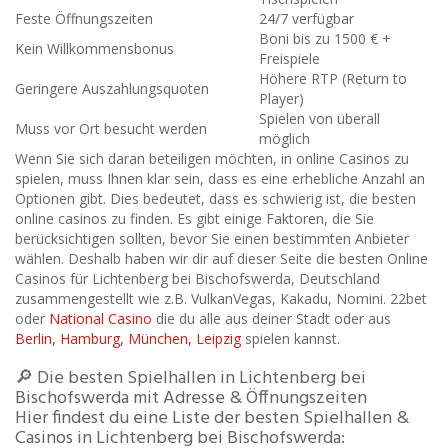
Feste Öffnungszeiten
24/7 verfügbar
Boni bis zu 1500 € +
Kein Willkommensbonus
Freispiele
Höhere RTP (Return to
Geringere Auszahlungsquoten
Player)
Spielen von überall
Muss vor Ort besucht werden
möglich
Wenn Sie sich daran beteiligen möchten, in online Casinos zu
spielen, muss Ihnen klar sein, dass es eine erhebliche Anzahl an
Optionen gibt. Dies bedeutet, dass es schwierig ist, die besten
online casinos zu finden. Es gibt einige Faktoren, die Sie
berücksichtigen sollten, bevor Sie einen bestimmten Anbieter
wählen. Deshalb haben wir dir auf dieser Seite die besten Online
Casinos für Lichtenberg bei Bischofswerda, Deutschland
zusammengestellt wie z.B. VulkanVegas, Kakadu, Nomini. 22bet
oder
National Casino
die du alle aus deiner Stadt oder aus
Berlin
,
Hamburg
,
München,
Leipzig
spielen kannst.
🔎 Die besten Spielhallen in Lichtenberg bei
Bischofswerda mit Adresse & Öffnungszeiten
Hier findest du eine Liste der besten Spielhallen &
Casinos in Lichtenberg bei Bischofswerda: