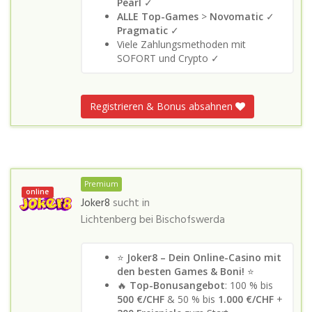
Pearl
✓
ALLE Top-Games
>
Novomatic
✓
Pragmatic
✓
Viele Zahlungsmethoden mit
SOFORT und Crypto ✓
Registrieren & Bonus absahnen
Premium
online
Joker8
sucht in
Lichtenberg bei Bischofswerda
⭐
Joker8 – Dein Online-Casino mit
den besten Games & Boni!
⭐
🔥
Top-Bonusangebot
: 100 % bis
500 €/CHF
& 50 % bis
1.000 €/CHF
+