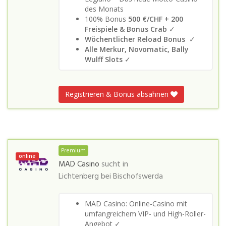
des Monats
100% Bonus
500 €/CHF + 200
Freispiele & Bonus Crab
✓
Wöchentlicher Reload Bonus
✓
Alle Merkur, Novomatic, Bally
Wulff Slots
✓
Registrieren & Bonus absahnen
Premium
online
MAD Casino
sucht in
Lichtenberg bei Bischofswerda
MAD Casino: Online-Casino mit
umfangreichem VIP- und High-Roller-
Angebot ✓