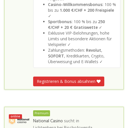
Casino-Willkommensbonus:
100 %
bis zu
1.000 €/CHF + 200 Freispiele
✓
Sportbonus:
100 % bis zu
250
€/CHF + 20 € Gratiswette
✓
Exklusive VIP-Belohnungen, hohe
Limits und besondere Aktionen für
Vielspieler ✓
Zahlungsmethoden:
Revolut
,
SOFORT
, Kreditkarten, Crypto,
Überweisung und E-Wallets ✓
Registrieren & Bonus absahnen
Premium
online
National Casino
sucht in