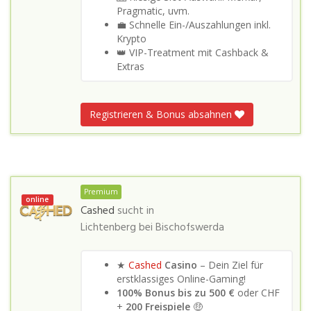
Pragmatic, uvm.
💼 Schnelle Ein-/Auszahlungen inkl.
Krypto
👑 VIP-Treatment mit Cashback &
Extras
Registrieren & Bonus absahnen
Premium
online
Cashed
sucht in
Lichtenberg bei Bischofswerda
★
Cashed
Casino
– Dein Ziel für
erstklassiges Online-Gaming!
100% Bonus bis zu 500 €
oder CHF
+
200 Freispiele
🤑