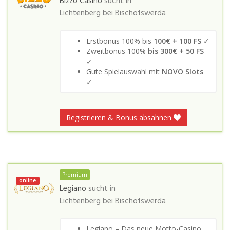
Bizzo Casino
sucht in
Lichtenberg bei Bischofswerda
Erstbonus 100% bis
100€ + 100 FS
✓
Zweitbonus 100%
bis 300€ + 50 FS
✓
Gute Spielauswahl mit
NOVO Slots
✓
Registrieren & Bonus absahnen
Premium
online
Legiano
sucht in
Lichtenberg bei Bischofswerda
Legiano – Das neue Motto-Casino