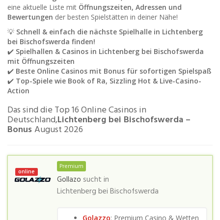
eine aktuelle Liste mit
Öffnungszeiten, Adressen und
Bewertungen
der besten Spielstätten in deiner Nähe!
💡
Schnell & einfach die nächste Spielhalle in Lichtenberg
bei Bischofswerda finden!
✔️
Spielhallen & Casinos in Lichtenberg bei Bischofswerda
mit Öffnungszeiten
✔️
Beste Online Casinos mit Bonus für sofortigen Spielspaß
✔️
Top-Spiele wie Book of Ra, Sizzling Hot & Live-Casino-
Action
Das sind die Top 16 Online Casinos in
Deutschland,
Lichtenberg bei Bischofswerda –
Bonus
August 2026
Premium
online
Gollazo
sucht in
Lichtenberg bei Bischofswerda
Golazzo
: Premium Casino & Wetten