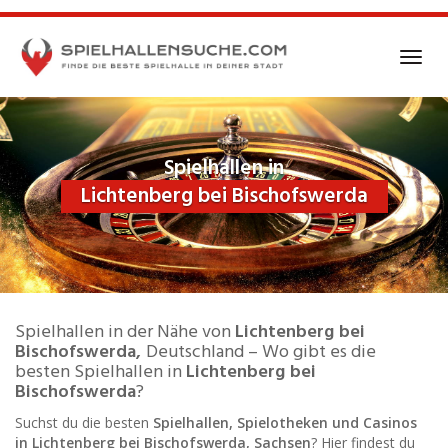
Skip
to
main
Toggl
content
navig
Spielhallen in
Lichtenberg bei Bischofswerda
Spielhallen in der Nähe von
Lichtenberg bei
Bischofswerda,
Deutschland – Wo gibt es die
besten Spielhallen in
Lichtenberg bei
Bischofswerda
?
Suchst du die besten
Spielhallen, Spielotheken und Casinos
in Lichtenberg bei Bischofswerda, Sachsen
? Hier findest du