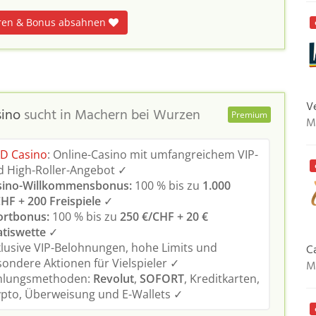
eren & Bonus absahnen
V
ino
sucht in
Machern bei Wurzen
Premium
M
D Casino
: Online-Casino mit umfangreichem VIP-
d High-Roller-Angebot ✓
sino-Willkommensbonus:
100 % bis zu
1.000
HF + 200 Freispiele
✓
ortbonus:
100 % bis zu
250 €/CHF + 20 €
atiswette
✓
lusive VIP-Belohnungen, hohe Limits und
C
ondere Aktionen für Vielspieler ✓
M
hlungsmethoden:
Revolut
,
SOFORT
, Kreditkarten,
ypto, Überweisung und E-Wallets ✓