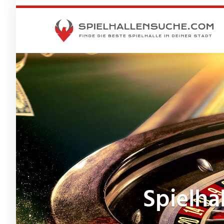
Skip
to
main
content
Spielha