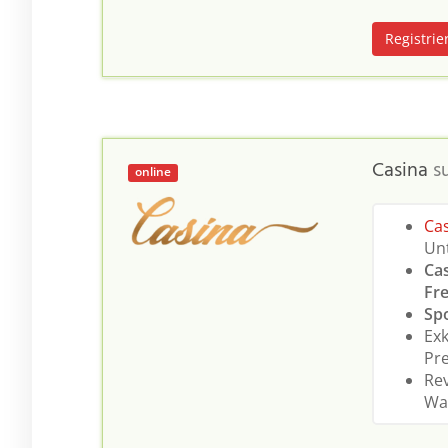
Registri
Casina
s
online
Ca
Un
Ca
Fre
Sp
Exk
Pre
Re
Wal