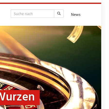
News
Wurzen