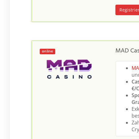
Registri
MAD Cas
online
MA
un
Ca
€/C
Sp
Gr
Exk
bes
Za
Cr