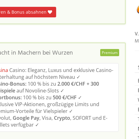
eren & Bonus absahnen
V
M
ucht in
Machern bei Wurzen
Premium
sina
Casino: Eleganz, Luxus und exklusive Casino-
terhaltung auf höchstem Niveau ✓
sino-Bonus:
100 % bis zu
2.000 €/CHF + 300
ispiele
auf Novoline-Slots ✓
ortbonus:
100 % bis zu
500 €/CHF
✓
lusive VIP-Aktionen, großzügige Limits und
mium-Vorteile für Vielspieler ✓
volut,
Google Pay
, Visa,
Crypto
, SOFORT und E-
lets verfügbar ✓