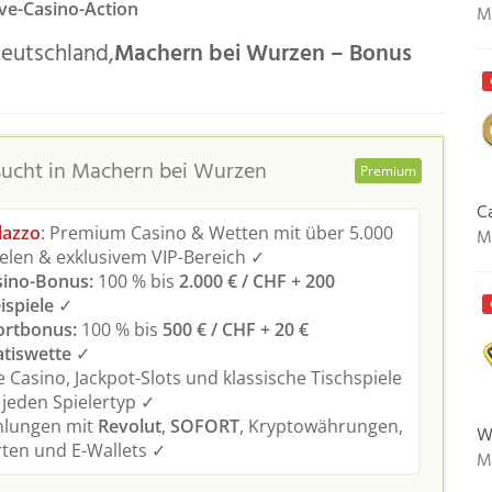
ive-Casino-Action
M
Deutschland,
Machern bei Wurzen – Bonus
sucht in
Machern bei Wurzen
Premium
C
lazzo
: Premium Casino & Wetten mit über 5.000
M
elen & exklusivem VIP-Bereich ✓
sino-Bonus:
100 % bis
2.000 € / CHF + 200
ispiele
✓
ortbonus:
100 % bis
500 € / CHF + 20 €
atiswette
✓
e Casino, Jackpot-Slots und klassische Tischspiele
 jeden Spielertyp ✓
hlungen mit
Revolut
,
SOFORT
, Kryptowährungen,
W
ten und E-Wallets ✓
M