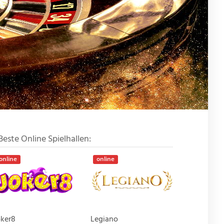
Beste Online Spielhallen:
online
online
oker8
Legiano