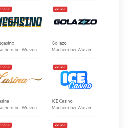
online
online
egasino
Gollazo
achern bei Wurzen
Machern bei Wurzen
online
online
asina
ICE Casino
achern bei Wurzen
Machern bei Wurzen
online
online