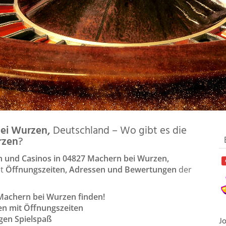
ei Wurzen,
Deutschland – Wo gibt es die
rzen
?
en und Casinos in 04827 Machern bei Wurzen,
it
Öffnungszeiten, Adressen und Bewertungen
der
n Machern bei Wurzen finden!
en mit Öffnungszeiten
igen Spielspaß
J