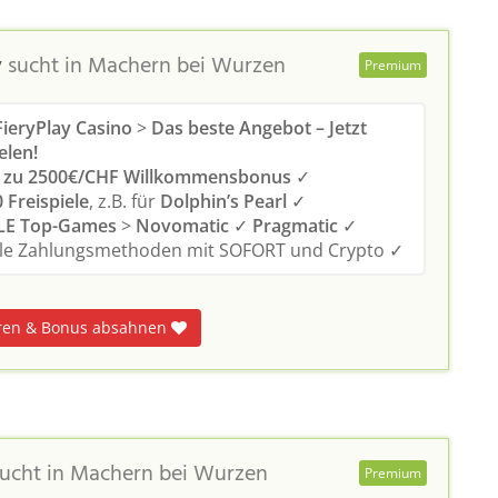
y
sucht in
Machern bei Wurzen
Premium
FieryPlay Casino
>
Das beste Angebot – Jetzt
elen!
s zu 2500€/CHF Willkommensbonus
✓
 Freispiele
, z.B. für
Dolphin’s Pearl
✓
LE Top-Games
>
Novomatic
✓
Pragmatic
✓
ele Zahlungsmethoden mit SOFORT und Crypto ✓
eren & Bonus absahnen
ucht in
Machern bei Wurzen
Premium