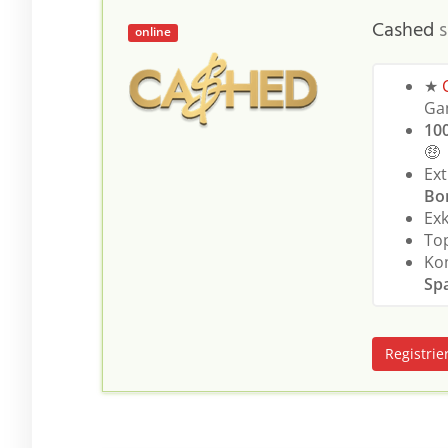
Cashed
s
online
★
Ga
10
🤑
Ext
Bo
Exk
To
Ko
Sp
Registri