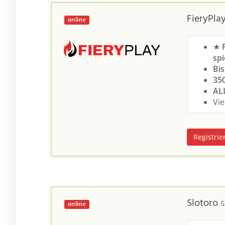
FieryPla
online
★
spi
Bi
350
AL
Vi
Registri
Slotoro
s
online