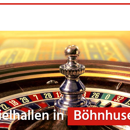
ielhallen in
Böhnhus