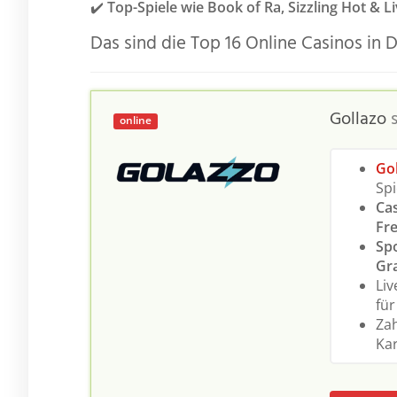
✔️
Top-Spiele wie Book of Ra, Sizzling Hot & L
Das sind die Top 16 Online Casinos in 
Gollazo
online
Go
Spi
Ca
Fre
Sp
Gr
Liv
für
Za
Kar