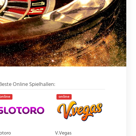
Beste Online Spielhallen:
online
online
lotoro
V.Vegas