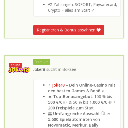
💳 Zahlungen: SOFORT, Paysafecard,
Crypto – alles am Start ✓
Registrieren & Bonus absahnen
Premium
online
Joker8
sucht in
Boksee
⭐
Joker8
– Dein Online-Casino mit
den besten Games & Boni!
⭐
🔥
Top-Bonusangebot
: 100 % bis
500 €/CHF
& 50 % bis
1.000 €/CHF
+
200 Freispiele
zum Start
🎰
Umfangreiche Auswahl
: Über
5.600 Spielautomaten
von
Novomatic, Merkur, Bally