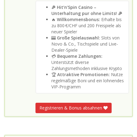
🎉 Hit’n’Spin Casino –
Unterhaltung pur ohne Limits! 🎉
🔥
Willkommensbonus:
Erhalte bis
zu 800 €/CHF und 200 Freispiele als
neuer Spieler
🎰
Große Spielauswahl:
Slots von
Novo & Co., Tischspiele und Live-
Dealer-Spiele
💳
Bequeme Zahlungen:
Unterstützt diverse
Zahlungsmethoden inklusive Krypto
🏆
Attraktive Promotionen:
Nutze
regelmäßige Boni und ein lohnendes
VIP-Programm
Registrieren & Bonus absahnen