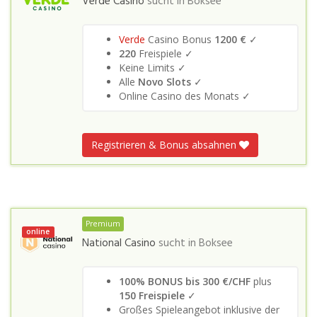
Verde Casino
sucht in
Boksee
Verde
Casino Bonus
1200 €
✓
220
Freispiele ✓
Keine Limits ✓
Alle
Novo Slots
✓
Online Casino des Monats ✓
Registrieren & Bonus absahnen
Premium
online
National Casino
sucht in
Boksee
100% BONUS bis 300 €/CHF
plus
150 Freispiele
✓
Großes Spieleangebot inklusive der