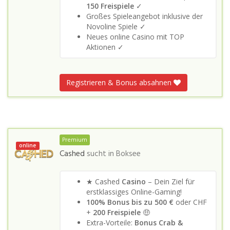
150 Freispiele
✓
Großes Spieleangebot inklusive der
Novoline Spiele ✓
Neues online Casino mit TOP
Aktionen ✓
Registrieren & Bonus absahnen
Premium
online
Cashed
sucht in
Boksee
★ Cashed
Casino
– Dein Ziel für
erstklassiges Online-Gaming!
100% Bonus bis zu 500 €
oder CHF
+
200 Freispiele
🤑
Extra-Vorteile:
Bonus Crab &