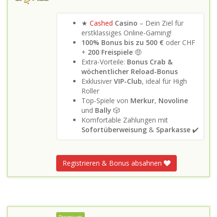
★
Cashed
Casino
– Dein Ziel für
erstklassiges Online-Gaming!
100% Bonus bis zu 500 €
oder CHF
+
200 Freispiele
🤑
Extra-Vorteile:
Bonus Crab &
wöchentlicher Reload-Bonus
Exklusiver
VIP-Club
, ideal für High
Roller
Top-Spiele von
Merkur
,
Novoline
und
Bally
🎲
Komfortable Zahlungen mit
Sofortüberweisung
&
Sparkasse
✔️
Registrieren & Bonus absahnen