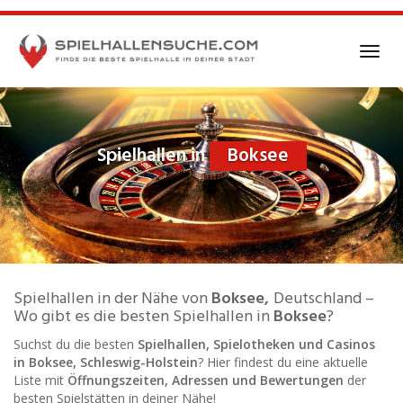
Skip
to
main
Toggl
content
navig
Spielhallen in
Boksee
Spielhallen in der Nähe von
Boksee,
Deutschland –
Wo gibt es die besten Spielhallen in
Boksee
?
Suchst du die besten
Spielhallen, Spielotheken und Casinos
in Boksee, Schleswig-Holstein
? Hier findest du eine aktuelle
Liste mit
Öffnungszeiten, Adressen und Bewertungen
der
besten Spielstätten in deiner Nähe!