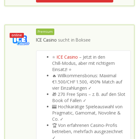
Premium
online
ICE Casino
sucht in
Boksee
⭐
ICE Casino
– Jetzt in den
Chill‑Modus, aber mit richtigem
Einsatz! ⭐
🔥 Willkommensbonus: Maximal
€1.500/CHF 1.500, 450% Match auf
vier Einzahlungen ✓
🎁 270 Free Spins – z. B. auf den Slot
Book of Fallen ✓
🎰 Hochkarätige Spieleauswahl von
Pragmatic, Gamomat, Novoline &
Co. ✓
🏆 Von erfahrenen Casino‑Profis
betrieben, mehrfach ausgezeichnet
✓