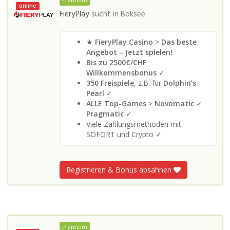
Premium
online
FieryPlay
sucht in
Boksee
★
FieryPlay Casino
>
Das beste
Angebot – Jetzt spielen!
Bis zu 2500€/CHF
Willkommensbonus
✓
350 Freispiele
, z.B. für
Dolphin’s
Pearl
✓
ALLE Top-Games
>
Novomatic
✓
Pragmatic
✓
Viele Zahlungsmethoden mit
SOFORT und Crypto ✓
Registrieren & Bonus absahnen
Premium