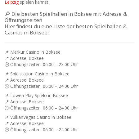
Leipzig
spielen kannst.
🔎 Die besten Spielhallen in Boksee mit Adresse &
Öffnungszeiten
Hier findest du eine Liste der besten Spielhallen &
Casinos in Boksee:
📌 Merkur Casino in Boksee
📍 Adresse: Boksee
🕒 Öffnungszeiten: 06:00 – 23:00 Uhr
📌 Spielstation Casino in Boksee
📍 Adresse: Boksee
🕒 Öffnungszeiten: 06:00 – 24:00 Uhr
📌 Löwen Play Spielo in Boksee
📍 Adresse: Boksee
🕒 Öffnungszeiten: 06:00 – 24:00 Uhr
📌 VulkanVegas Casino in Boksee
📍 Adresse: Boksee
🕒 Öffnungszeiten: 06:00 – 24:00 Uhr