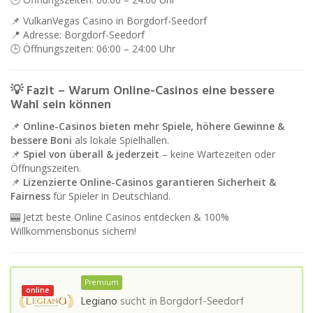
📌 VulkanVegas Casino in Borgdorf-Seedorf
📍 Adresse: Borgdorf-Seedorf
🕒 Öffnungszeiten: 06:00 – 24:00 Uhr
💡 Fazit – Warum Online-Casinos eine bessere
Wahl sein können
📌
Online-Casinos bieten mehr Spiele, höhere Gewinne &
bessere Boni
als lokale Spielhallen.
📌
Spiel von überall & jederzeit
– keine Wartezeiten oder
Öffnungszeiten.
📌
Lizenzierte Online-Casinos garantieren Sicherheit &
Fairness
für Spieler in Deutschland.
🎰 Jetzt beste Online Casinos entdecken & 100%
Willkommensbonus sichern!
Premium
online
Legiano
sucht in
Borgdorf-Seedorf