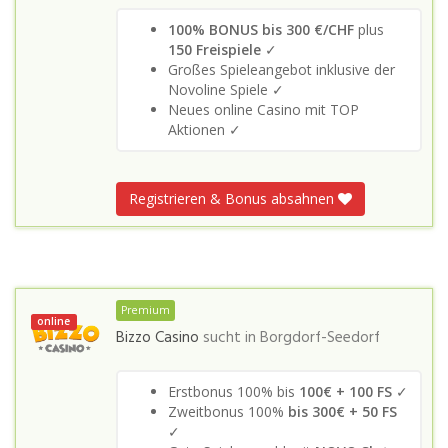
100% BONUS bis 300 €/CHF
plus
150 Freispiele
✓
Großes Spieleangebot inklusive der
Novoline Spiele ✓
Neues online Casino mit TOP
Aktionen ✓
Registrieren & Bonus absahnen
Premium
online
Bizzo Casino
sucht in
Borgdorf-Seedorf
Erstbonus 100% bis
100€ + 100 FS
✓
Zweitbonus 100%
bis 300€ + 50 FS
✓