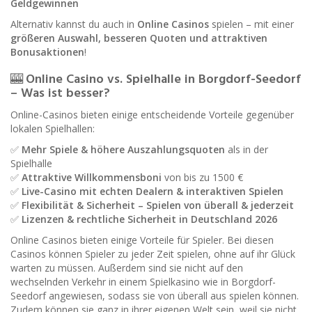
Geldgewinnen
Alternativ kannst du auch in
Online Casinos
spielen – mit einer
größeren Auswahl, besseren Quoten und attraktiven
Bonusaktionen
!
🎰
Online Casino vs. Spielhalle in Borgdorf-Seedorf
– Was ist besser?
Online-Casinos bieten einige entscheidende Vorteile gegenüber
lokalen Spielhallen:
✅
Mehr Spiele & höhere Auszahlungsquoten
als in der
Spielhalle
✅
Attraktive Willkommensboni
von bis zu 1500 €
✅
Live-Casino mit echten Dealern & interaktiven Spielen
✅
Flexibilität & Sicherheit – Spielen von überall & jederzeit
✅
Lizenzen & rechtliche Sicherheit in Deutschland 2026
Online Casinos bieten einige Vorteile für Spieler. Bei diesen
Casinos können Spieler zu jeder Zeit spielen, ohne auf ihr Glück
warten zu müssen. Außerdem sind sie nicht auf den
wechselnden Verkehr in einem Spielkasino wie in Borgdorf-
Seedorf angewiesen, sodass sie von überall aus spielen können.
Zudem können sie ganz in ihrer eigenen Welt sein, weil sie nicht