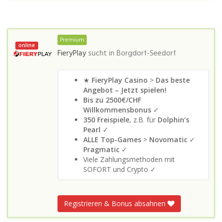
Premium
online
FieryPlay
sucht in
Borgdorf-Seedorf
★
FieryPlay Casino
>
Das beste
Angebot – Jetzt spielen!
Bis zu 2500€/CHF
Willkommensbonus
✓
350 Freispiele
, z.B. für
Dolphin’s
Pearl
✓
ALLE Top-Games
>
Novomatic
✓
Pragmatic
✓
Viele Zahlungsmethoden mit
SOFORT und Crypto ✓
Registrieren & Bonus absahnen