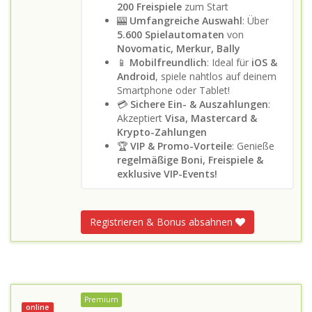
200 Freispiele
zum Start
🎰
Umfangreiche Auswahl
: Über
5.600 Spielautomaten
von
Novomatic, Merkur, Bally
📱
Mobilfreundlich
: Ideal für
iOS &
Android
, spiele nahtlos auf deinem
Smartphone oder Tablet!
💳
Sichere Ein- & Auszahlungen
:
Akzeptiert
Visa, Mastercard &
Krypto-Zahlungen
🏆
VIP & Promo-Vorteile
: Genieße
regelmäßige Boni, Freispiele &
exklusive VIP-Events!
Registrieren & Bonus absahnen
Premium
online