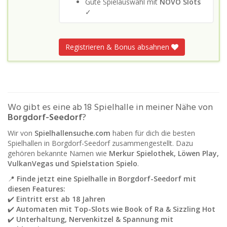
Gute Spielauswahl mit
NOVO Slots
✓
Registrieren & Bonus absahnen
Wo gibt es eine ab 18 Spielhalle in meiner Nähe von
Borgdorf-Seedorf
?
Wir von
Spielhallensuche.com
haben für dich die besten
Spielhallen in Borgdorf-Seedorf zusammengestellt. Dazu
gehören bekannte Namen wie
Merkur Spielothek, Löwen Play,
VulkanVegas und Spielstation Spielo
.
📍
Finde jetzt eine Spielhalle in Borgdorf-Seedorf mit
diesen Features:
✔️
Eintritt erst ab 18 Jahren
✔️
Automaten mit Top-Slots wie Book of Ra & Sizzling Hot
✔️
Unterhaltung, Nervenkitzel & Spannung mit