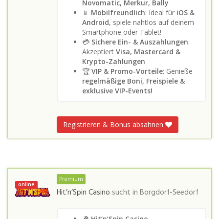
Novomatic, Merkur, Bally
📱
Mobilfreundlich
: Ideal für
iOS &
Android
, spiele nahtlos auf deinem
Smartphone oder Tablet!
💳
Sichere Ein- & Auszahlungen
:
Akzeptiert
Visa, Mastercard &
Krypto-Zahlungen
🏆
VIP & Promo-Vorteile
: Genieße
regelmäßige Boni, Freispiele &
exklusive VIP-Events!
Registrieren & Bonus absahnen
Premium
online
Hit’n’Spin Casino
sucht in
Borgdorf-Seedorf
🎉 Hit’n’Spin Casino –