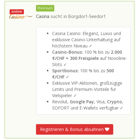
Premium
online
Casina
sucht in
Borgdorf-Seedorf
Casina Casino: Eleganz, Luxus und
exklusive Casino-Unterhaltung auf
höchstem Niveau ✓
Casino-Bonus:
100 % bis zu
2.000
€/CHF + 300 Freispiele
auf Novoline-
Slots ✓
Sportbonus:
100 % bis zu
500
€/CHF
✓
Exklusive VIP-Aktionen, großzügige
Limits und Premium-Vorteile für
Vielspieler ✓
Revolut,
Google Pay
, Visa,
Crypto
,
SOFORT und E-Wallets verfügbar ✓
Registrieren & Bonus absahnen