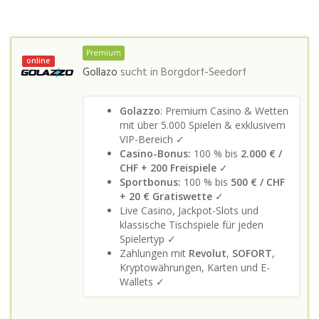
Premium
online
Gollazo
sucht in
Borgdorf-Seedorf
Golazzo
: Premium Casino & Wetten
mit über 5.000 Spielen & exklusivem
VIP-Bereich ✓
Casino-Bonus:
100 % bis
2.000 € /
CHF + 200 Freispiele
✓
Sportbonus:
100 % bis
500 € / CHF
+ 20 € Gratiswette
✓
Live Casino, Jackpot-Slots und
klassische Tischspiele für jeden
Spielertyp ✓
Zahlungen mit
Revolut
,
SOFORT
,
Kryptowährungen, Karten und E-
Wallets ✓