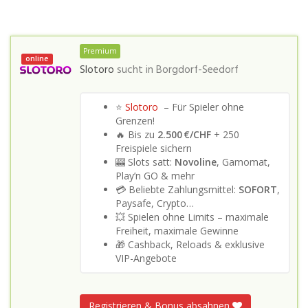
Premium
online
Slotoro
sucht in
Borgdorf-Seedorf
⭐
Slotoro
– Für Spieler ohne
Grenzen!
🔥 Bis zu
2.500 €/CHF
+ 250
Freispiele sichern
🎰 Slots satt:
Novoline
, Gamomat,
Play’n GO & mehr
💳 Beliebte Zahlungsmittel:
SOFORT
,
Paysafe, Crypto…
💥 Spielen ohne Limits – maximale
Freiheit, maximale Gewinne
🎁 Cashback, Reloads & exklusive
VIP-Angebote
Registrieren & Bonus absahnen