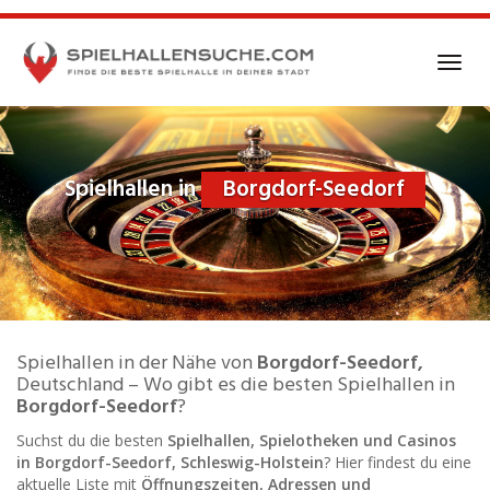
Skip
to
main
Toggl
content
navig
Spielhallen in
Borgdorf-Seedorf
Spielhallen in der Nähe von
Borgdorf-Seedorf,
Deutschland – Wo gibt es die besten Spielhallen in
Borgdorf-Seedorf
?
Suchst du die besten
Spielhallen, Spielotheken und Casinos
in Borgdorf-Seedorf, Schleswig-Holstein
? Hier findest du eine
aktuelle Liste mit
Öffnungszeiten, Adressen und