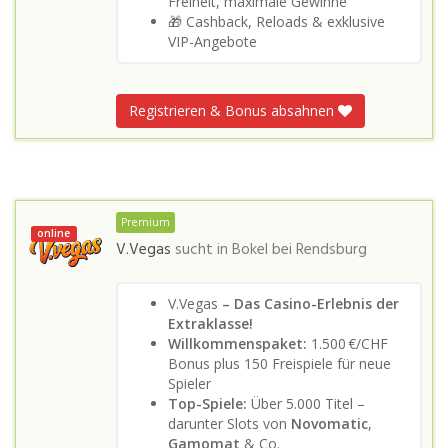
Freiheit, maximale Gewinne
🎁 Cashback, Reloads & exklusive
VIP-Angebote
Registrieren & Bonus absahnen
Premium
online
V.Vegas
sucht in
Bokel bei Rendsburg
V.Vegas
– Das Casino-Erlebnis der
Extraklasse!
Willkommenspaket:
1.500 €/CHF
Bonus plus 150 Freispiele für neue
Spieler
Top-Spiele:
Über 5.000 Titel –
darunter Slots von
Novomatic
,
Gamomat
& Co.