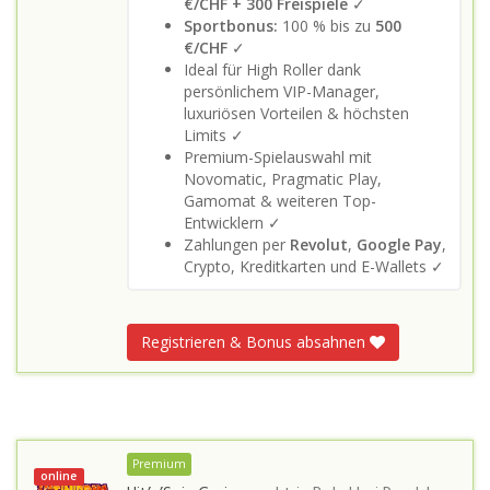
€/CHF + 300 Freispiele
✓
Sportbonus:
100 % bis zu
500
€/CHF
✓
Ideal für High Roller dank
persönlichem VIP-Manager,
luxuriösen Vorteilen & höchsten
Limits ✓
Premium-Spielauswahl mit
Novomatic, Pragmatic Play,
Gamomat & weiteren Top-
Entwicklern ✓
Zahlungen per
Revolut
,
Google Pay
,
Crypto, Kreditkarten und E-Wallets ✓
Registrieren & Bonus absahnen
Premium
online