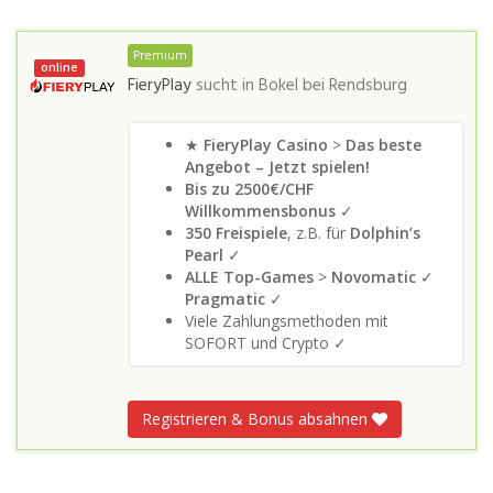
Premium
online
FieryPlay
sucht in
Bokel bei Rendsburg
★
FieryPlay Casino
>
Das beste
Angebot – Jetzt spielen!
Bis zu 2500€/CHF
Willkommensbonus
✓
350 Freispiele
, z.B. für
Dolphin’s
Pearl
✓
ALLE Top-Games
>
Novomatic
✓
Pragmatic
✓
Viele Zahlungsmethoden mit
SOFORT und Crypto ✓
Registrieren & Bonus absahnen