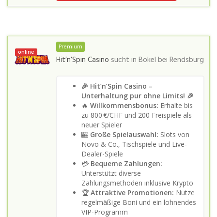
Premium
online
Hit’n’Spin Casino
sucht in
Bokel bei Rendsburg
🎉 Hit’n’Spin Casino –
Unterhaltung pur ohne Limits! 🎉
🔥
Willkommensbonus:
Erhalte bis
zu 800 €/CHF und 200 Freispiele als
neuer Spieler
🎰
Große Spielauswahl:
Slots von
Novo & Co., Tischspiele und Live-
Dealer-Spiele
💳
Bequeme Zahlungen:
Unterstützt diverse
Zahlungsmethoden inklusive Krypto
🏆
Attraktive Promotionen:
Nutze
regelmäßige Boni und ein lohnendes
VIP-Programm