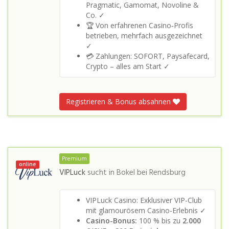
Pragmatic, Gamomat, Novoline &
Co. ✓
🏆 Von erfahrenen Casino‑Profis
betrieben, mehrfach ausgezeichnet
✓
💳 Zahlungen: SOFORT, Paysafecard,
Crypto – alles am Start ✓
Registrieren & Bonus absahnen
Premium
online
VIPLuck
sucht in
Bokel bei Rendsburg
VIPLuck Casino: Exklusiver VIP-Club
mit glamourösem Casino-Erlebnis ✓
Casino-Bonus:
100 % bis zu
2.000