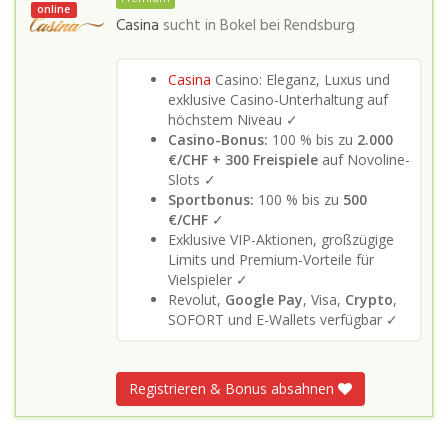
online
Casina
sucht in
Bokel bei Rendsburg
Casina
Casino: Eleganz, Luxus und
exklusive Casino-Unterhaltung auf
höchstem Niveau ✓
Casino-Bonus:
100 % bis zu
2.000
€/CHF + 300 Freispiele
auf Novoline-
Slots ✓
Sportbonus:
100 % bis zu
500
€/CHF
✓
Exklusive VIP-Aktionen, großzügige
Limits und Premium-Vorteile für
Vielspieler ✓
Revolut,
Google Pay
, Visa,
Crypto
,
SOFORT und E-Wallets verfügbar ✓
Registrieren & Bonus absahnen