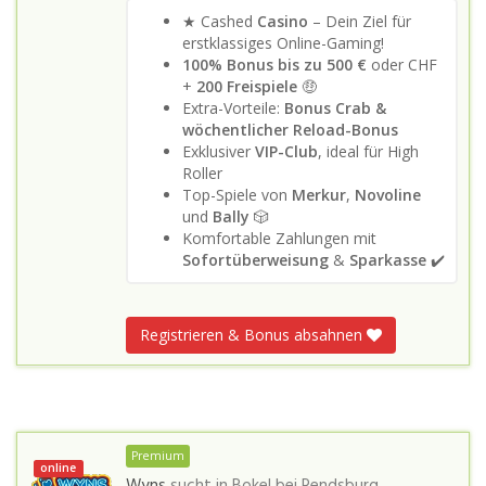
★ Cashed
Casino
– Dein Ziel für
erstklassiges Online-Gaming!
100% Bonus bis zu 500 €
oder CHF
+
200 Freispiele
🤑
Extra-Vorteile:
Bonus Crab &
wöchentlicher Reload-Bonus
Exklusiver
VIP-Club
, ideal für High
Roller
Top-Spiele von
Merkur
,
Novoline
und
Bally
🎲
Komfortable Zahlungen mit
Sofortüberweisung
&
Sparkasse
✔️
Registrieren & Bonus absahnen
Premium
online