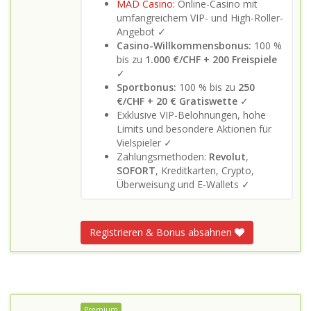
MAD Casino
: Online-Casino mit
umfangreichem VIP- und High-Roller-
Angebot ✓
Casino-Willkommensbonus:
100 %
bis zu
1.000 €/CHF + 200 Freispiele
✓
Sportbonus:
100 % bis zu
250
€/CHF + 20 € Gratiswette
✓
Exklusive VIP-Belohnungen, hohe
Limits und besondere Aktionen für
Vielspieler ✓
Zahlungsmethoden:
Revolut
,
SOFORT
, Kreditkarten, Crypto,
Überweisung und E-Wallets ✓
Registrieren & Bonus absahnen
Premium