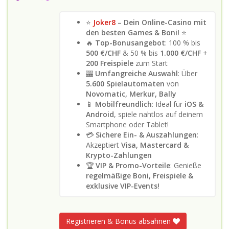
⭐
Joker8
– Dein Online-Casino mit
den besten Games & Boni!
⭐
🔥
Top-Bonusangebot
: 100 % bis
500 €/CHF
& 50 % bis
1.000 €/CHF
+
200 Freispiele
zum Start
🎰
Umfangreiche Auswahl
: Über
5.600 Spielautomaten
von
Novomatic, Merkur, Bally
📱
Mobilfreundlich
: Ideal für
iOS &
Android
, spiele nahtlos auf deinem
Smartphone oder Tablet!
💳
Sichere Ein- & Auszahlungen
:
Akzeptiert
Visa, Mastercard &
Krypto-Zahlungen
🏆
VIP & Promo-Vorteile
: Genieße
regelmäßige Boni, Freispiele &
exklusive VIP-Events!
Registrieren & Bonus absahnen