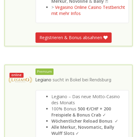
Merkur
,
Novoline
&
Bally
🃏
>
Vegasino Online Casino Testbericht
mit mehr Infos
Registrieren & Bonus absahnen
Premium
online
Legiano
sucht in
Bokel bei Rendsburg
Legiano – Das neue Motto-Casino
des Monats
100% Bonus
500 €/CHF + 200
Freispiele & Bonus Crab
✓
Wöchentlicher Reload Bonus
✓
Alle Merkur, Novomatic, Bally
Wulff Slots
✓