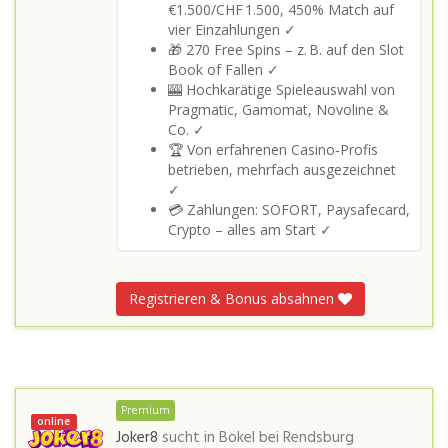
€1.500/CHF 1.500, 450% Match auf
vier Einzahlungen ✓
🎁 270 Free Spins – z. B. auf den Slot
Book of Fallen ✓
🎰 Hochkarätige Spieleauswahl von
Pragmatic, Gamomat, Novoline &
Co. ✓
🏆 Von erfahrenen Casino‑Profis
betrieben, mehrfach ausgezeichnet
✓
💳 Zahlungen: SOFORT, Paysafecard,
Crypto – alles am Start ✓
Registrieren & Bonus absahnen
Premium
online
Joker8
sucht in
Bokel bei Rendsburg