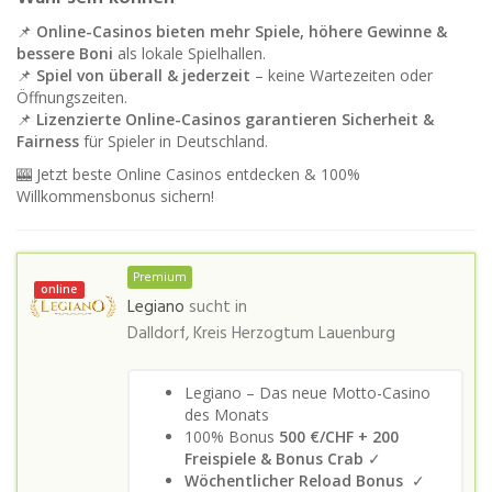
📌
Online-Casinos bieten mehr Spiele, höhere Gewinne &
bessere Boni
als lokale Spielhallen.
📌
Spiel von überall & jederzeit
– keine Wartezeiten oder
Öffnungszeiten.
📌
Lizenzierte Online-Casinos garantieren Sicherheit &
Fairness
für Spieler in Deutschland.
🎰 Jetzt beste Online Casinos entdecken & 100%
Willkommensbonus sichern!
Premium
online
Legiano
sucht in
Dalldorf, Kreis Herzogtum Lauenburg
Legiano – Das neue Motto-Casino
des Monats
100% Bonus
500 €/CHF + 200
Freispiele & Bonus Crab
✓
Wöchentlicher Reload Bonus
✓