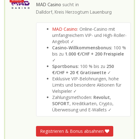
MAD Casino
sucht in
Dalldorf, Kreis Herzogtum Lauenburg
MAD Casino
: Online-Casino mit
umfangreichem VIP- und High-Roller-
Angebot ✓
Casino-Willkommensbonus:
100 %
bis zu
1.000 €/CHF + 200 Freispiele
✓
Sportbonus:
100 % bis zu
250
€/CHF + 20 € Gratiswette
✓
Exklusive VIP-Belohnungen, hohe
Limits und besondere Aktionen für
Vielspieler ✓
Zahlungsmethoden:
Revolut
,
SOFORT
, Kreditkarten, Crypto,
Überweisung und E-Wallets ✓
Registrieren & Bonus absahnen