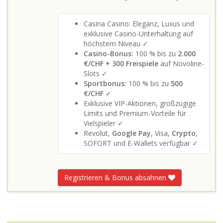
Casina Casino: Eleganz, Luxus und
exklusive Casino-Unterhaltung auf
höchstem Niveau ✓
Casino-Bonus:
100 % bis zu
2.000
€/CHF + 300 Freispiele
auf Novoline-
Slots ✓
Sportbonus:
100 % bis zu
500
€/CHF
✓
Exklusive VIP-Aktionen, großzügige
Limits und Premium-Vorteile für
Vielspieler ✓
Revolut,
Google Pay
, Visa,
Crypto
,
SOFORT und E-Wallets verfügbar ✓
Registrieren & Bonus absahnen