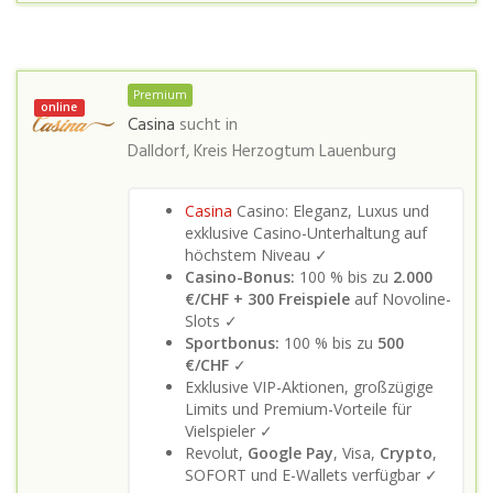
Premium
online
Casina
sucht in
Dalldorf, Kreis Herzogtum Lauenburg
Casina
Casino: Eleganz, Luxus und
exklusive Casino-Unterhaltung auf
höchstem Niveau ✓
Casino-Bonus:
100 % bis zu
2.000
€/CHF + 300 Freispiele
auf Novoline-
Slots ✓
Sportbonus:
100 % bis zu
500
€/CHF
✓
Exklusive VIP-Aktionen, großzügige
Limits und Premium-Vorteile für
Vielspieler ✓
Revolut,
Google Pay
, Visa,
Crypto
,
SOFORT und E-Wallets verfügbar ✓