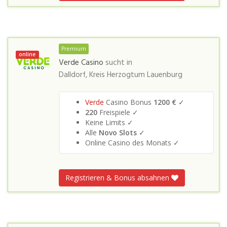
Premium
online
Verde Casino
sucht in
Dalldorf, Kreis Herzogtum Lauenburg
Verde
Casino Bonus
1200 €
✓
220
Freispiele ✓
Keine Limits ✓
Alle
Novo Slots
✓
Online Casino des Monats ✓
Registrieren & Bonus absahnen