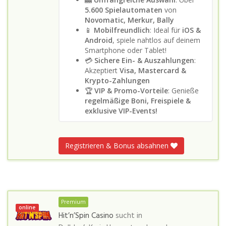
5.600 Spielautomaten
von
Novomatic, Merkur, Bally
📱
Mobilfreundlich
: Ideal für
iOS &
Android
, spiele nahtlos auf deinem
Smartphone oder Tablet!
💳
Sichere Ein- & Auszahlungen
:
Akzeptiert
Visa, Mastercard &
Krypto-Zahlungen
🏆
VIP & Promo-Vorteile
: Genieße
regelmäßige Boni, Freispiele &
exklusive VIP-Events!
Registrieren & Bonus absahnen
Premium
online
Hit’n’Spin Casino
sucht in