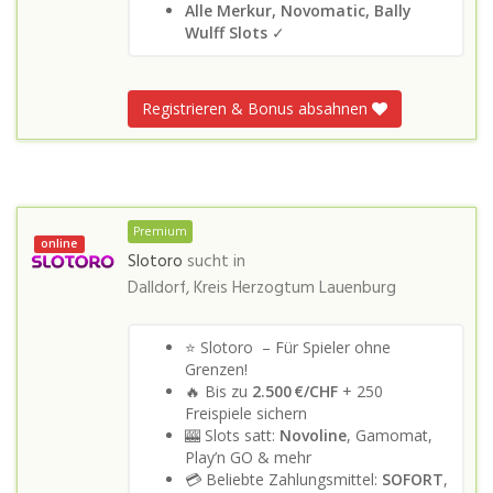
Alle Merkur, Novomatic, Bally
Wulff Slots
✓
Registrieren & Bonus absahnen
Premium
online
Slotoro
sucht in
Dalldorf, Kreis Herzogtum Lauenburg
⭐ Slotoro – Für Spieler ohne
Grenzen!
🔥 Bis zu
2.500 €/CHF
+ 250
Freispiele sichern
🎰 Slots satt:
Novoline
, Gamomat,
Play’n GO & mehr
💳 Beliebte Zahlungsmittel:
SOFORT
,