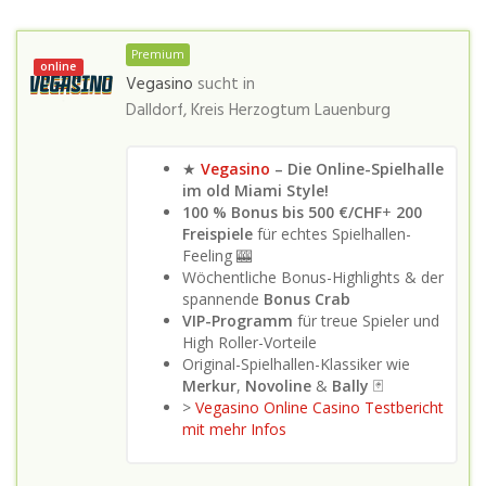
Premium
online
Vegasino
sucht in
Dalldorf, Kreis Herzogtum Lauenburg
★
Vegasino
– Die Online-Spielhalle
im old Miami Style!
100 % Bonus bis 500 €/CHF
+
200
Freispiele
für echtes Spielhallen-
Feeling 🎰
Wöchentliche Bonus-Highlights & der
spannende
Bonus Crab
VIP-Programm
für treue Spieler und
High Roller-Vorteile
Original-Spielhallen-Klassiker wie
Merkur
,
Novoline
&
Bally
🃏
>
Vegasino Online Casino Testbericht
mit mehr Infos