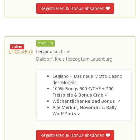
Registrieren & Bonus absahnen
Premium
online
Legiano
sucht in
Dalldorf, Kreis Herzogtum Lauenburg
Legiano – Das neue Motto-Casino
des Monats
100% Bonus
500 €/CHF + 200
Freispiele & Bonus Crab
✓
Wöchentlicher Reload Bonus
✓
Alle Merkur, Novomatic, Bally
Wulff Slots
✓
Registrieren & Bonus absahnen