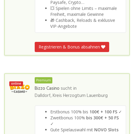
Paysafe, Crypto…
💥 Spielen ohne Limits – maximale
Freiheit, maximale Gewinne
🎁 Cashback, Reloads & exklusive
VIP-Angebote
Registrieren & Bonus absahnen
Premium
online
Bizzo Casino
sucht in
Dalldorf, Kreis Herzogtum Lauenburg
Erstbonus 100% bis
100€ + 100 FS
✓
Zweitbonus 100%
bis 300€ + 50 FS
✓
Gute Spielauswahl mit
NOVO Slots