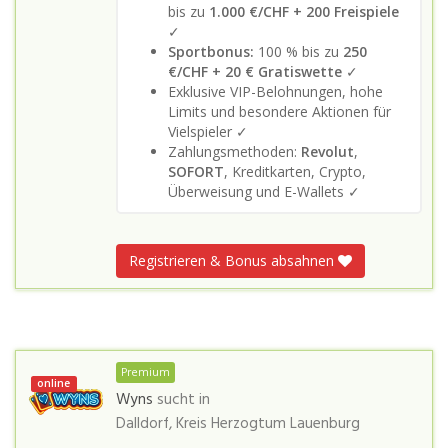
bis zu
1.000 €/CHF + 200 Freispiele
✓
Sportbonus:
100 % bis zu
250
€/CHF + 20 € Gratiswette
✓
Exklusive VIP-Belohnungen, hohe
Limits und besondere Aktionen für
Vielspieler ✓
Zahlungsmethoden:
Revolut
,
SOFORT
, Kreditkarten, Crypto,
Überweisung und E-Wallets ✓
Registrieren & Bonus absahnen
Premium
online
Wyns
sucht in
Dalldorf, Kreis Herzogtum Lauenburg