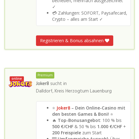
betrieben, mehrfach ausgezeichnet
✓
💳 Zahlungen: SOFORT, Paysafecard,
Crypto – alles am Start ✓
Registrieren & Bonus absahnen
Premium
online
Joker8
sucht in
Dalldorf, Kreis Herzogtum Lauenburg
⭐
Joker8
– Dein Online-Casino mit
den besten Games & Boni!
⭐
🔥
Top-Bonusangebot
: 100 % bis
500 €/CHF
& 50 % bis
1.000 €/CHF
+
200 Freispiele
zum Start
🎰
Umfangreiche Auswahl
: Über