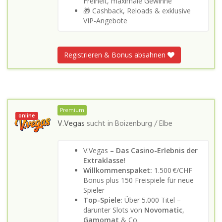
Freiheit, maximale Gewinne
🎁 Cashback, Reloads & exklusive
VIP-Angebote
Registrieren & Bonus absahnen
Premium
online
V.Vegas
sucht in
Boizenburg / Elbe
V.Vegas
– Das Casino-Erlebnis der
Extraklasse!
Willkommenspaket:
1.500 €/CHF
Bonus plus 150 Freispiele für neue
Spieler
Top-Spiele:
Über 5.000 Titel –
darunter Slots von
Novomatic
,
Gamomat
& Co.