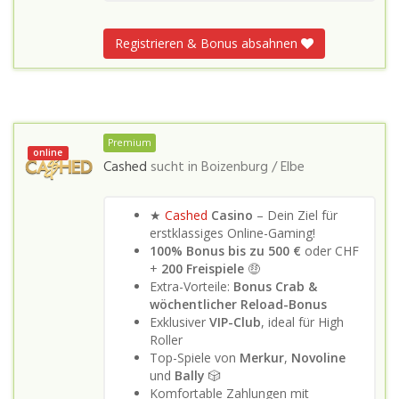
Registrieren & Bonus absahnen
Premium
online
Cashed
sucht in
Boizenburg / Elbe
★
Cashed
Casino
– Dein Ziel für
erstklassiges Online-Gaming!
100% Bonus bis zu 500 €
oder CHF
+
200 Freispiele
🤑
Extra-Vorteile:
Bonus Crab &
wöchentlicher Reload-Bonus
Exklusiver
VIP-Club
, ideal für High
Roller
Top-Spiele von
Merkur
,
Novoline
und
Bally
🎲
Komfortable Zahlungen mit