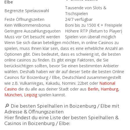
Elbe
Tausende von Slots &
Begrenzte Spielauswahl
Tischspielen
Feste Öffnungszeiten
24/7 verfügbar
Kein Willkommensbonus
Boni bis zu 1500 € + Freispiele
Geringere Auszahlungsquoten
Höhere RTP (Return to Player)
Muss vor Ort besucht werden
Spielen von überall möglich
Wenn Sie sich daran beteiligen möchten, in online Casinos zu
spielen, muss Ihnen klar sein, dass es eine erhebliche Anzahl an
Optionen gibt. Dies bedeutet, dass es schwierig ist, die besten
online casinos zu finden. Es gibt einige Faktoren, die Sie
berücksichtigen sollten, bevor Sie einen bestimmten Anbieter
wählen. Deshalb haben wir dir auf dieser Seite die besten Online
Casinos für Boizenburg / Elbe, Deutschland zusammengestellt
wie z.B. VulkanVegas, Kakadu, Nomini. 22bet oder
National
Casino
die du alle aus deiner Stadt oder aus
Berlin
,
Hamburg
,
München,
Leipzig
spielen kannst.
🔎 Die besten Spielhallen in Boizenburg / Elbe mit
Adresse & Öffnungszeiten
Hier findest du eine Liste der besten Spielhallen &
Casinos in Boizenburg / Elbe: