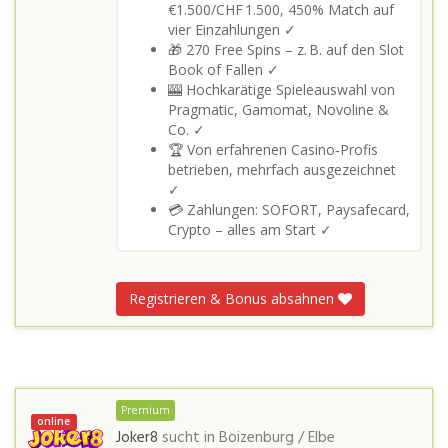
€1.500/CHF 1.500, 450% Match auf
vier Einzahlungen ✓
🎁 270 Free Spins – z. B. auf den Slot
Book of Fallen ✓
🎰 Hochkarätige Spieleauswahl von
Pragmatic, Gamomat, Novoline &
Co. ✓
🏆 Von erfahrenen Casino‑Profis
betrieben, mehrfach ausgezeichnet
✓
💳 Zahlungen: SOFORT, Paysafecard,
Crypto – alles am Start ✓
Registrieren & Bonus absahnen
Premium
online
Joker8
sucht in
Boizenburg / Elbe