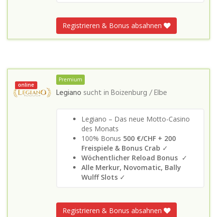
Registrieren & Bonus absahnen
Premium
online
Legiano
sucht in
Boizenburg / Elbe
Legiano – Das neue Motto-Casino
des Monats
100% Bonus
500 €/CHF + 200
Freispiele & Bonus Crab
✓
Wöchentlicher Reload Bonus
✓
Alle Merkur, Novomatic, Bally
Wulff Slots
✓
Registrieren & Bonus absahnen