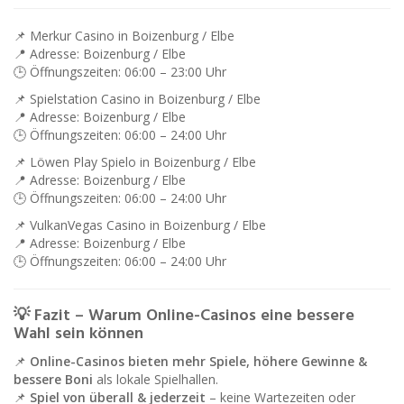
📌 Merkur Casino in Boizenburg / Elbe
📍 Adresse: Boizenburg / Elbe
🕒 Öffnungszeiten: 06:00 – 23:00 Uhr
📌 Spielstation Casino in Boizenburg / Elbe
📍 Adresse: Boizenburg / Elbe
🕒 Öffnungszeiten: 06:00 – 24:00 Uhr
📌 Löwen Play Spielo in Boizenburg / Elbe
📍 Adresse: Boizenburg / Elbe
🕒 Öffnungszeiten: 06:00 – 24:00 Uhr
📌 VulkanVegas Casino in Boizenburg / Elbe
📍 Adresse: Boizenburg / Elbe
🕒 Öffnungszeiten: 06:00 – 24:00 Uhr
💡 Fazit – Warum Online-Casinos eine bessere
Wahl sein können
📌
Online-Casinos bieten mehr Spiele, höhere Gewinne &
bessere Boni
als lokale Spielhallen.
📌
Spiel von überall & jederzeit
– keine Wartezeiten oder