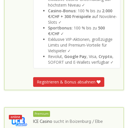
höchstem Niveau ✓
Casino-Bonus:
100 % bis zu
2.000
€/CHF + 300 Freispiele
auf Novoline-
Slots ✓
Sportbonus:
100 % bis zu
500
€/CHF
✓
Exklusive VIP-Aktionen, großzügige
Limits und Premium-Vorteile für
Vielspieler ✓
Revolut,
Google Pay
, Visa,
Crypto
,
SOFORT und E-Wallets verfügbar ✓
Registrieren & Bonus absahnen
Premium
online
ICE Casino
sucht in
Boizenburg / Elbe