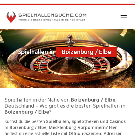
Skip
to
main
Toggl
content
navig
Spielhallen in
Boizenburg / Elbe
Spielhallen in der Nähe von
Boizenburg / Elbe,
Deutschland – Wo gibt es die besten Spielhallen in
Boizenburg / Elbe
?
Suchst du die besten
Spielhallen, Spielotheken und Casinos
in Boizenburg / Elbe, Mecklenburg-Vorpommern
? Hier
findest du eine aktuelle Liste mit
Öffnungszeiten, Adressen