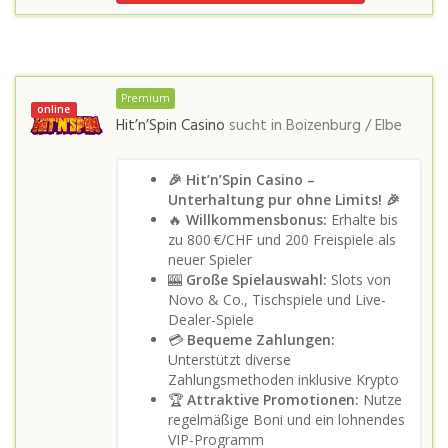
Premium
online
Hit’n’Spin Casino
sucht in
Boizenburg / Elbe
🎉 Hit’n’Spin Casino –
Unterhaltung pur ohne Limits! 🎉
🔥
Willkommensbonus:
Erhalte bis
zu 800 €/CHF und 200 Freispiele als
neuer Spieler
🎰
Große Spielauswahl:
Slots von
Novo & Co., Tischspiele und Live-
Dealer-Spiele
💳
Bequeme Zahlungen:
Unterstützt diverse
Zahlungsmethoden inklusive Krypto
🏆
Attraktive Promotionen:
Nutze
regelmäßige Boni und ein lohnendes
VIP-Programm