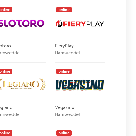
online
online
lotoro
FieryPlay
amweddel
Hamweddel
online
online
egiano
Vegasino
amweddel
Hamweddel
online
online