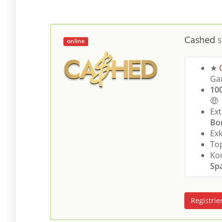
Cashed
s
online
★
Ga
10
🤑
Ext
Bo
Exk
To
Ko
Sp
Registri