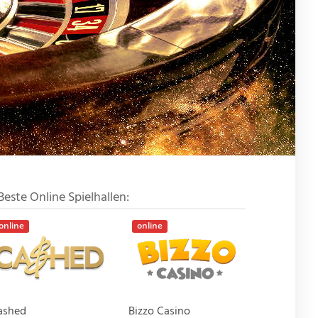
Beste Online Spielhallen:
online
online
ashed
Bizzo Casino