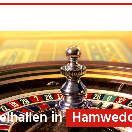
elhallen in
Hamwedd