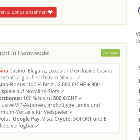
eren & Bonus absahnen
V
H
ucht in
Hamweddel
Premium
sina
Casino: Eleganz, Luxus und exklusive Casino-
terhaltung auf höchstem Niveau ✓
sino-Bonus:
100 % bis zu
2.000 €/CHF + 300
ispiele
auf Novoline-Slots ✓
ortbonus:
100 % bis zu
500 €/CHF
✓
lusive VIP-Aktionen, großzügige Limits und
mium-Vorteile für Vielspieler ✓
volut,
Google Pay
, Visa,
Crypto
, SOFORT und E-
lets verfügbar ✓