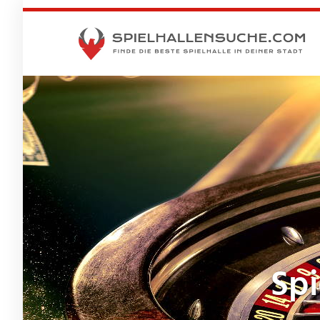
Skip
to
main
content
Spi