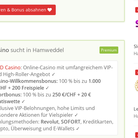
eren & Bonus absahnen
S
ino
sucht in
Hamweddel
Premium
H
D Casino
: Online-Casino mit umfangreichem VIP-
d High-Roller-Angebot ✓
sino-Willkommensbonus:
100 % bis zu
1.000
HF + 200 Freispiele
✓
ortbonus:
100 % bis zu
250 €/CHF + 20 €
atiswette
✓
lusive VIP-Belohnungen, hohe Limits und
L
ondere Aktionen für Vielspieler ✓
H
hlungsmethoden:
Revolut
,
SOFORT
, Kreditkarten,
ypto, Überweisung und E-Wallets ✓