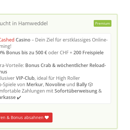
ucht in
Hamweddel
Premium
Cashed
Casino
– Dein Ziel für erstklassiges Online-
ming!
0% Bonus bis zu 500 €
oder CHF +
200 Freispiele
ra-Vorteile:
Bonus Crab & wöchentlicher Reload-
nus
lusiver
VIP-Club
, ideal für High Roller
p-Spiele von
Merkur
,
Novoline
und
Bally
🎲
mfortable Zahlungen mit
Sofortüberweisung
&
arkasse
✔️
eren & Bonus absahnen