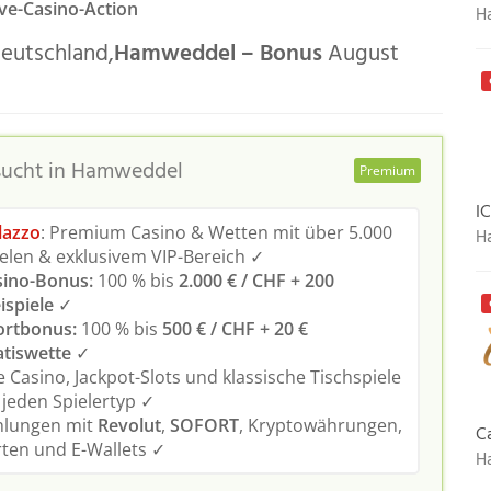
ive-Casino-Action
H
Deutschland,
Hamweddel – Bonus
August
sucht in
Hamweddel
Premium
I
lazzo
: Premium Casino & Wetten mit über 5.000
H
elen & exklusivem VIP-Bereich ✓
sino-Bonus:
100 % bis
2.000 € / CHF + 200
ispiele
✓
ortbonus:
100 % bis
500 € / CHF + 20 €
atiswette
✓
e Casino, Jackpot-Slots und klassische Tischspiele
 jeden Spielertyp ✓
hlungen mit
Revolut
,
SOFORT
, Kryptowährungen,
C
ten und E-Wallets ✓
H