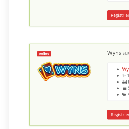
Registri
Wyns
su
online
Wy
✨ 1
🎰 
💼 
👑 
Registri