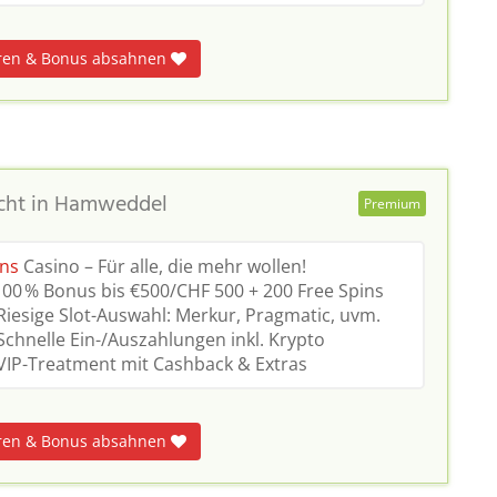
eren & Bonus absahnen
cht in
Hamweddel
Premium
ns
Casino – Für alle, die mehr wollen!
00 % Bonus bis €500/CHF 500 + 200 Free Spins
Riesige Slot-Auswahl: Merkur, Pragmatic, uvm.
Schnelle Ein-/Auszahlungen inkl. Krypto
VIP-Treatment mit Cashback & Extras
eren & Bonus absahnen