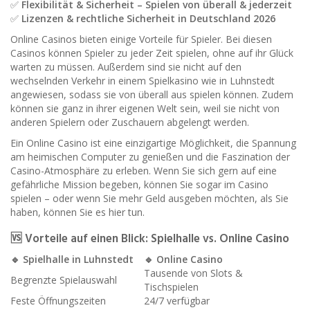
✅
Flexibilität & Sicherheit – Spielen von überall & jederzeit
✅
Lizenzen & rechtliche Sicherheit in Deutschland 2026
Online Casinos bieten einige Vorteile für Spieler. Bei diesen
Casinos können Spieler zu jeder Zeit spielen, ohne auf ihr Glück
warten zu müssen. Außerdem sind sie nicht auf den
wechselnden Verkehr in einem Spielkasino wie in Luhnstedt
angewiesen, sodass sie von überall aus spielen können. Zudem
können sie ganz in ihrer eigenen Welt sein, weil sie nicht von
anderen Spielern oder Zuschauern abgelengt werden.
Ein Online Casino ist eine einzigartige Möglichkeit, die Spannung
am heimischen Computer zu genießen und die Faszination der
Casino-Atmosphäre zu erleben. Wenn Sie sich gern auf eine
gefährliche Mission begeben, können Sie sogar im Casino
spielen – oder wenn Sie mehr Geld ausgeben möchten, als Sie
haben, können Sie es hier tun.
🆚 Vorteile auf einen Blick: Spielhalle vs. Online Casino
🔹
Spielhalle in Luhnstedt
🔹
Online Casino
Tausende von Slots &
Begrenzte Spielauswahl
Tischspielen
Feste Öffnungszeiten
24/7 verfügbar