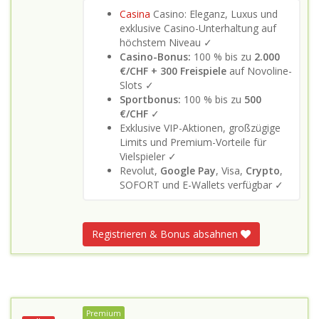
Casina
Casino: Eleganz, Luxus und
exklusive Casino-Unterhaltung auf
höchstem Niveau ✓
Casino-Bonus:
100 % bis zu
2.000
€/CHF + 300 Freispiele
auf Novoline-
Slots ✓
Sportbonus:
100 % bis zu
500
€/CHF
✓
Exklusive VIP-Aktionen, großzügige
Limits und Premium-Vorteile für
Vielspieler ✓
Revolut,
Google Pay
, Visa,
Crypto
,
SOFORT und E-Wallets verfügbar ✓
Registrieren & Bonus absahnen
Premium