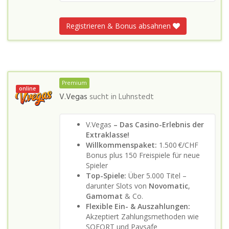
Registrieren & Bonus absahnen
Premium
online
V.Vegas
sucht in
Luhnstedt
V.Vegas
– Das Casino-Erlebnis der
Extraklasse!
Willkommenspaket:
1.500 €/CHF
Bonus plus 150 Freispiele für neue
Spieler
Top-Spiele:
Über 5.000 Titel –
darunter Slots von
Novomatic
,
Gamomat
& Co.
Flexible Ein- & Auszahlungen:
Akzeptiert Zahlungsmethoden wie
SOFORT und Paysafe