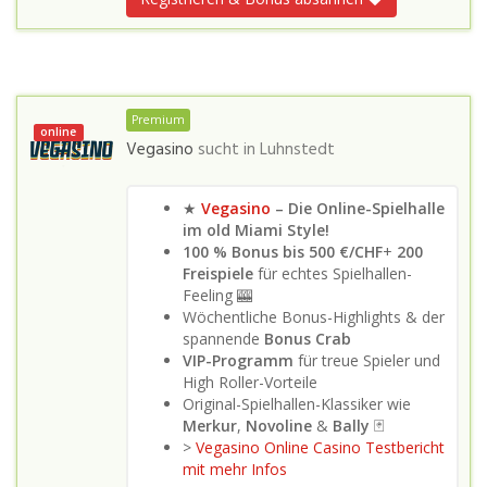
Premium
online
Vegasino
sucht in
Luhnstedt
★
Vegasino
– Die Online-Spielhalle
im old Miami Style!
100 % Bonus bis 500 €/CHF
+
200
Freispiele
für echtes Spielhallen-
Feeling 🎰
Wöchentliche Bonus-Highlights & der
spannende
Bonus Crab
VIP-Programm
für treue Spieler und
High Roller-Vorteile
Original-Spielhallen-Klassiker wie
Merkur
,
Novoline
&
Bally
🃏
>
Vegasino Online Casino Testbericht
mit mehr Infos