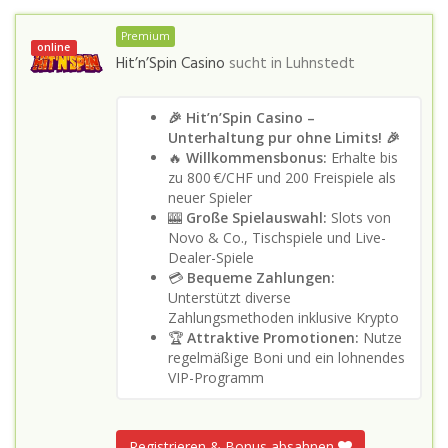
Premium
online
Hit’n’Spin Casino
sucht in
Luhnstedt
🎉 Hit’n’Spin Casino –
Unterhaltung pur ohne Limits! 🎉
🔥
Willkommensbonus:
Erhalte bis
zu 800 €/CHF und 200 Freispiele als
neuer Spieler
🎰
Große Spielauswahl:
Slots von
Novo & Co., Tischspiele und Live-
Dealer-Spiele
💳
Bequeme Zahlungen:
Unterstützt diverse
Zahlungsmethoden inklusive Krypto
🏆
Attraktive Promotionen:
Nutze
regelmäßige Boni und ein lohnendes
VIP-Programm
Registrieren & Bonus absahnen