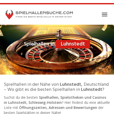
Skip
to
main
Toggl
content
navig
Spielhallen in
Luhnstedt
Spielhallen in der Nähe von
Luhnstedt,
Deutschland
– Wo gibt es die besten Spielhallen in
Luhnstedt
?
Suchst du die besten
Spielhallen, Spielotheken und Casinos
in Luhnstedt, Schleswig-Holstein
? Hier findest du eine aktuelle
Liste mit
Öffnungszeiten, Adressen und Bewertungen
der
besten Spielstätten in deiner Nähe!