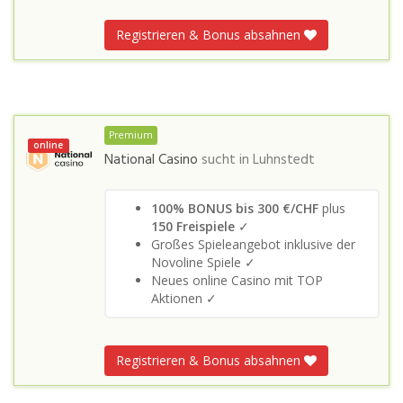
Registrieren & Bonus absahnen
Premium
online
National Casino
sucht in
Luhnstedt
100% BONUS bis 300 €/CHF
plus
150 Freispiele
✓
Großes Spieleangebot inklusive der
Novoline Spiele ✓
Neues online Casino mit TOP
Aktionen ✓
Registrieren & Bonus absahnen