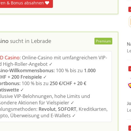
eren & Bonus absahnen
ino
sucht in
Lebrade
Premium
N
L
D Casino
: Online-Casino mit umfangreichem VIP-
d High-Roller-Angebot ✓
sino-Willkommensbonus:
100 % bis zu
1.000
HF + 200 Freispiele
✓
ortbonus:
100 % bis zu
250 €/CHF + 20 €
atiswette
✓
lusive VIP-Belohnungen, hohe Limits und
ondere Aktionen für Vielspieler ✓
J
hlungsmethoden:
Revolut
,
SOFORT
, Kreditkarten,
L
ypto, Überweisung und E-Wallets ✓