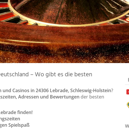
eutschland – Wo gibt es die besten
en und Casinos in 24306 Lebrade, Schleswig-Holstein
?
szeiten, Adressen und Bewertungen
der besten
 Lebrade finden!
ngszeiten
igen Spielspaß
W