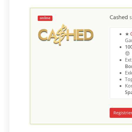
Cashed
s
online
★
Ga
10
🤑
Ext
Bo
Exk
To
Ko
Sp
Registri