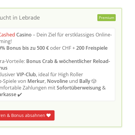
ucht in
Lebrade
Premium
Cashed
Casino
– Dein Ziel für erstklassiges Online-
ming!
0% Bonus bis zu 500 €
oder CHF +
200 Freispiele
ra-Vorteile:
Bonus Crab & wöchentlicher Reload-
nus
lusiver
VIP-Club
, ideal für High Roller
p-Spiele von
Merkur
,
Novoline
und
Bally
🎲
mfortable Zahlungen mit
Sofortüberweisung
&
arkasse
✔️
eren & Bonus absahnen