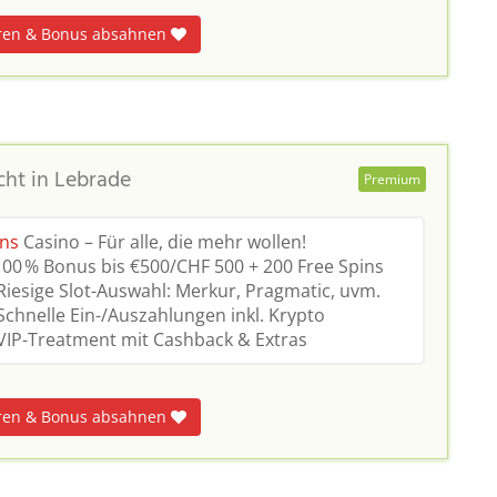
eren & Bonus absahnen
cht in
Lebrade
Premium
ns
Casino – Für alle, die mehr wollen!
00 % Bonus bis €500/CHF 500 + 200 Free Spins
Riesige Slot-Auswahl: Merkur, Pragmatic, uvm.
Schnelle Ein-/Auszahlungen inkl. Krypto
VIP-Treatment mit Cashback & Extras
eren & Bonus absahnen