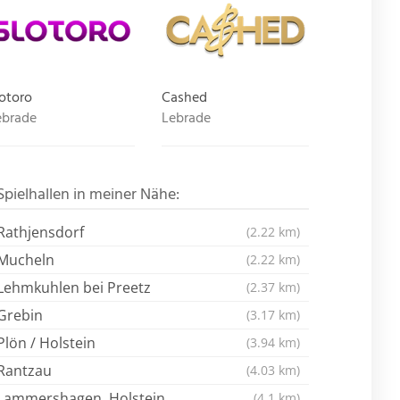
lotoro
Cashed
ebrade
Lebrade
Spielhallen in meiner Nähe:
Rathjensdorf
(2.22 km)
Mucheln
(2.22 km)
Lehmkuhlen bei Preetz
(2.37 km)
Grebin
(3.17 km)
Plön / Holstein
(3.94 km)
Rantzau
(4.03 km)
Lammershagen, Holstein
(4.1 km)