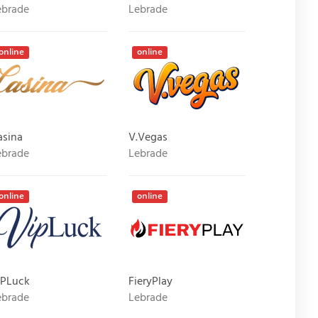
ebrade
Lebrade
online
online
asina
V.Vegas
ebrade
Lebrade
online
online
IPLuck
FieryPlay
ebrade
Lebrade