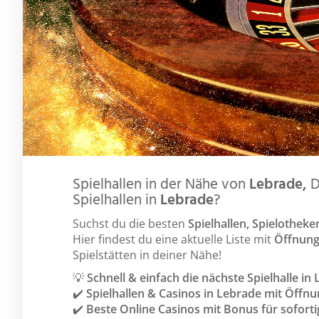
Spielhallen in der Nähe von
Lebrade,
D
Spielhallen in
Lebrade
?
Suchst du die besten
Spielhallen, Spielothek
Hier findest du eine aktuelle Liste mit
Öffnung
Spielstätten in deiner Nähe!
💡
Schnell & einfach die nächste Spielhalle in
✔️
Spielhallen & Casinos in Lebrade mit Öffnu
✔️
Beste Online Casinos mit Bonus für sofort