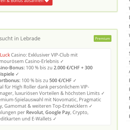
eren & Bonus absahnen
sucht in
Lebrade
Premium
PLuck
Casino: Exklusiver VIP-Club mit
amourösem Casino-Erlebnis ✓
sino-Bonus:
100 % bis zu
2.000 €/CHF + 300
ispiele
✓
ortbonus:
100 % bis zu
500 €/CHF
✓
al für High Roller dank persönlichem VIP-
ager, luxuriösen Vorteilen & höchsten Limits ✓
emium-Spielauswahl mit Novomatic, Pragmatic
ay, Gamomat & weiteren Top-Entwicklern ✓
hlungen per
Revolut
,
Google Pay
, Crypto,
ditkarten und E-Wallets ✓