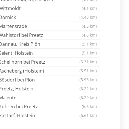
Wittmoldt
(4.1 km)
Dörnick
(4.43 km)
Martensrade
(4.5 km)
Wahlstorf bei Preetz
(4.8 km)
Dannau, Kreis Plön
(5.1 km)
Selent, Holstein
(5.1 km)
Schellhorn bei Preetz
(5.31 km)
Ascheberg (Holstein)
(5.51 km)
Bösdorf bei Plön
(5.96 km)
Preetz, Holstein
(6.22 km)
Malente
(6.29 km)
Kühren bei Preetz
(6.6 km)
Rastorf, Holstein
(6.61 km)