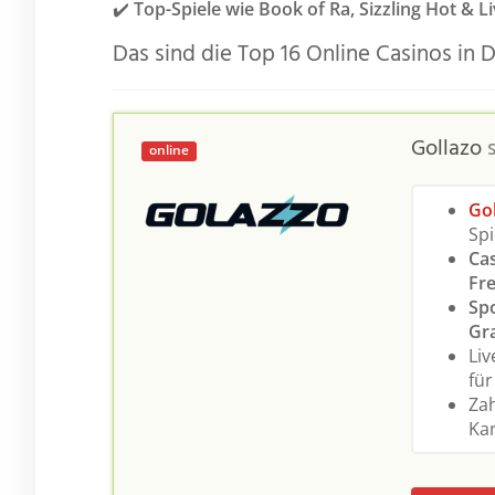
✔️
Top-Spiele wie Book of Ra, Sizzling Hot & L
Das sind die Top 16 Online Casinos in 
Gollazo
online
Go
Spi
Ca
Fre
Sp
Gr
Liv
für
Za
Kar