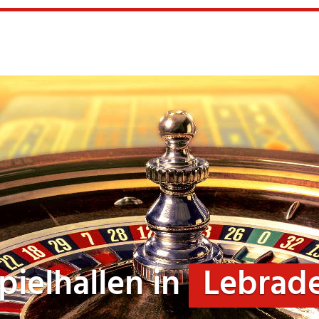
pielhallen in
Lebrad