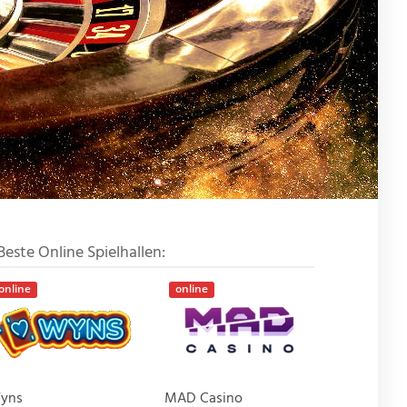
Beste Online Spielhallen:
online
online
yns
MAD Casino