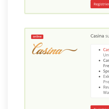
Registri
Casina
s
online
Ca
Un
Ca
Fre
Sp
Exk
Pre
Re
Wal