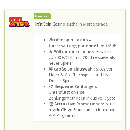
Premium
online
Hit’n’Spin Casino
sucht in
Martensrade
🎉 Hit’n’Spin Casino –
Unterhaltung pur ohne Limits! 🎉
🔥
Willkommensbonus:
Erhalte bis
zu 800 €/CHF und 200 Freispiele als
neuer Spieler
🎰
Große Spielauswahl:
Slots von
Novo & Co., Tischspiele und Live-
Dealer-Spiele
💳
Bequeme Zahlungen:
Unterstützt diverse
Zahlungsmethoden inklusive Krypto
🏆
Attraktive Promotionen:
Nutze
regelmäßige Boni und ein lohnendes
VIP-Programm