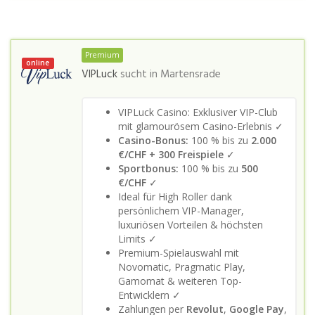
Premium
online
VIPLuck
sucht in
Martensrade
VIPLuck Casino: Exklusiver VIP-Club
mit glamourösem Casino-Erlebnis ✓
Casino-Bonus:
100 % bis zu
2.000
€/CHF + 300 Freispiele
✓
Sportbonus:
100 % bis zu
500
€/CHF
✓
Ideal für High Roller dank
persönlichem VIP-Manager,
luxuriösen Vorteilen & höchsten
Limits ✓
Premium-Spielauswahl mit
Novomatic, Pragmatic Play,
Gamomat & weiteren Top-
Entwicklern ✓
Zahlungen per
Revolut
,
Google Pay
,