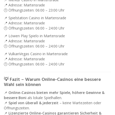
📍 Adresse: Martensrade
🕒 Öffnungszeiten: 06:00 – 23:00 Uhr
📌 Spielstation Casino in Martensrade
📍 Adresse: Martensrade
🕒 Öffnungszeiten: 06:00 – 24:00 Uhr
📌 Löwen Play Spielo in Martensrade
📍 Adresse: Martensrade
🕒 Öffnungszeiten: 06:00 – 24:00 Uhr
📌 VulkanVegas Casino in Martensrade
📍 Adresse: Martensrade
🕒 Öffnungszeiten: 06:00 – 24:00 Uhr
💡 Fazit – Warum Online-Casinos eine bessere
Wahl sein können
📌
Online-Casinos bieten mehr Spiele, höhere Gewinne &
bessere Boni
als lokale Spielhallen.
📌
Spiel von überall & jederzeit
– keine Wartezeiten oder
Öffnungszeiten.
📌
Lizenzierte Online-Casinos garantieren Sicherheit &