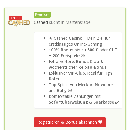
Premium
online
Cashed
sucht in
Martensrade
★ Cashed
Casino
– Dein Ziel für
erstklassiges Online-Gaming!
100% Bonus bis zu 500 €
oder CHF
+
200 Freispiele
🤑
Extra-Vorteile:
Bonus Crab &
wöchentlicher Reload-Bonus
Exklusiver
VIP-Club
, ideal für High
Roller
Top-Spiele von
Merkur
,
Novoline
und
Bally
🎲
Komfortable Zahlungen mit
Sofortüberweisung
&
Sparkasse
✔️
Registrieren & Bonus absahnen