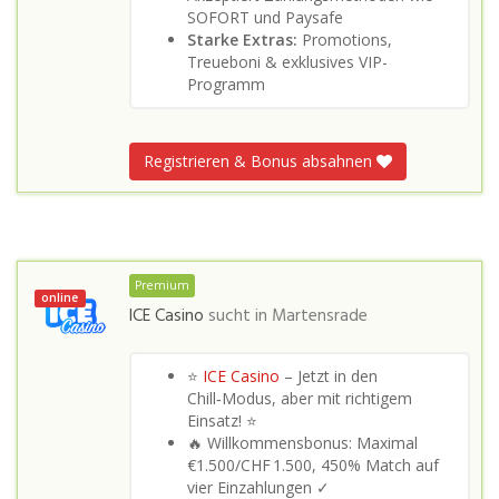
SOFORT und Paysafe
Starke Extras:
Promotions,
Treueboni & exklusives VIP-
Programm
Registrieren & Bonus absahnen
Premium
online
ICE Casino
sucht in
Martensrade
⭐
ICE Casino
– Jetzt in den
Chill‑Modus, aber mit richtigem
Einsatz! ⭐
🔥 Willkommensbonus: Maximal
€1.500/CHF 1.500, 450% Match auf
vier Einzahlungen ✓