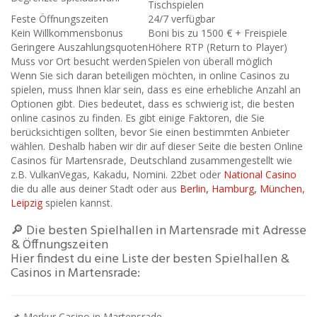
Tischspielen
Feste Öffnungszeiten
24/7 verfügbar
Kein Willkommensbonus
Boni bis zu 1500 € + Freispiele
Geringere Auszahlungsquoten
Höhere RTP (Return to Player)
Muss vor Ort besucht werden
Spielen von überall möglich
Wenn Sie sich daran beteiligen möchten, in online Casinos zu
spielen, muss Ihnen klar sein, dass es eine erhebliche Anzahl an
Optionen gibt. Dies bedeutet, dass es schwierig ist, die besten
online casinos zu finden. Es gibt einige Faktoren, die Sie
berücksichtigen sollten, bevor Sie einen bestimmten Anbieter
wählen. Deshalb haben wir dir auf dieser Seite die besten Online
Casinos für Martensrade, Deutschland zusammengestellt wie
z.B. VulkanVegas, Kakadu, Nomini. 22bet oder
National Casino
die du alle aus deiner Stadt oder aus
Berlin
,
Hamburg
,
München,
Leipzig
spielen kannst.
🔎 Die besten Spielhallen in Martensrade mit Adresse
& Öffnungszeiten
Hier findest du eine Liste der besten Spielhallen &
Casinos in Martensrade:
📌 Merkur Casino in Martensrade