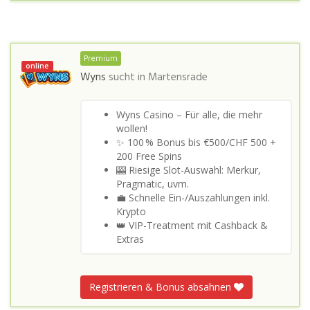
Premium
online
Wyns
sucht in
Martensrade
Wyns Casino – Für alle, die mehr
wollen!
✨ 100 % Bonus bis €500/CHF 500 +
200 Free Spins
🎰 Riesige Slot-Auswahl: Merkur,
Pragmatic, uvm.
💼 Schnelle Ein-/Auszahlungen inkl.
Krypto
👑 VIP-Treatment mit Cashback &
Extras
Registrieren & Bonus absahnen