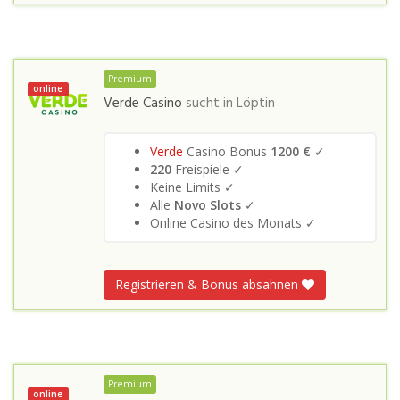
Premium
online
Verde Casino
sucht in
Löptin
Verde
Casino Bonus
1200 €
✓
220
Freispiele ✓
Keine Limits ✓
Alle
Novo Slots
✓
Online Casino des Monats ✓
Registrieren & Bonus absahnen
Premium
online