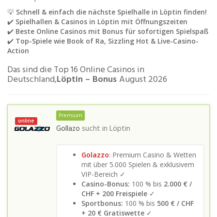
💡
Schnell & einfach die nächste Spielhalle in Löptin finden!
✔️
Spielhallen & Casinos in Löptin mit Öffnungszeiten
✔️
Beste Online Casinos mit Bonus für sofortigen Spielspaß
✔️
Top-Spiele wie Book of Ra, Sizzling Hot & Live-Casino-
Action
Das sind die Top 16 Online Casinos in
Deutschland,
Löptin – Bonus
August 2026
Premium
online
Gollazo
sucht in
Löptin
Golazzo
: Premium Casino & Wetten
mit über 5.000 Spielen & exklusivem
VIP-Bereich ✓
Casino-Bonus:
100 % bis
2.000 € /
CHF + 200 Freispiele
✓
Sportbonus:
100 % bis
500 € / CHF
+ 20 € Gratiswette
✓