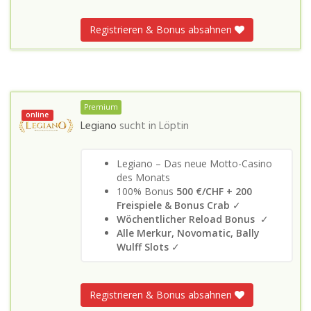
Registrieren & Bonus absahnen
Premium
online
Legiano
sucht in
Löptin
Legiano – Das neue Motto-Casino
des Monats
100% Bonus
500 €/CHF + 200
Freispiele & Bonus Crab
✓
Wöchentlicher Reload Bonus
✓
Alle Merkur, Novomatic, Bally
Wulff Slots
✓
Registrieren & Bonus absahnen