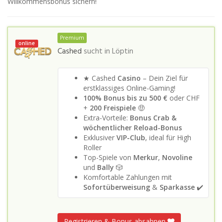
Willkommensbonus sichern!
Premium
online
Cashed
sucht in
Löptin
★ Cashed
Casino
– Dein Ziel für
erstklassiges Online-Gaming!
100% Bonus bis zu 500 €
oder CHF
+
200 Freispiele
🤑
Extra-Vorteile:
Bonus Crab &
wöchentlicher Reload-Bonus
Exklusiver
VIP-Club
, ideal für High
Roller
Top-Spiele von
Merkur
,
Novoline
und
Bally
🎲
Komfortable Zahlungen mit
Sofortüberweisung
&
Sparkasse
✔️
Registrieren & Bonus absahnen