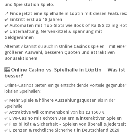
und Spielstation Spielo
.
📍
Finde jetzt eine Spielhalle in Löptin mit diesen Features:
✔️
Eintritt erst ab 18 Jahren
✔️
Automaten mit Top-Slots wie Book of Ra & Sizzling Hot
✔️
Unterhaltung, Nervenkitzel & Spannung mit
Geldgewinnen
Alternativ kannst du auch in
Online Casinos
spielen – mit einer
größeren Auswahl, besseren Quoten und attraktiven
Bonusaktionen
!
🎰
Online Casino vs. Spielhalle in Löptin – Was ist
besser?
Online-Casinos bieten einige entscheidende Vorteile gegenüber
lokalen Spielhallen:
✅
Mehr Spiele & höhere Auszahlungsquoten
als in der
Spielhalle
✅
Attraktive Willkommensboni
von bis zu 1500 €
✅
Live-Casino mit echten Dealern & interaktiven Spielen
✅
Flexibilität & Sicherheit – Spielen von überall & jederzeit
✅
Lizenzen & rechtliche Sicherheit in Deutschland 2026