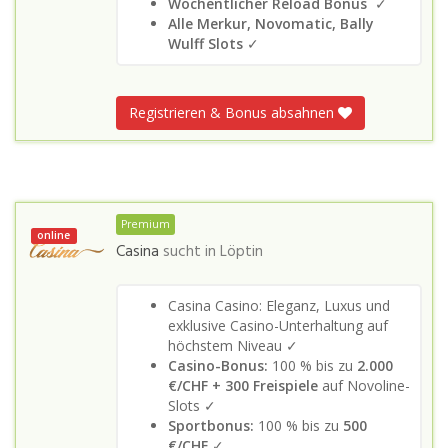
Wöchentlicher Reload Bonus
✓
Alle Merkur, Novomatic, Bally
Wulff Slots
✓
Registrieren & Bonus absahnen
Premium
online
Casina
sucht in
Löptin
Casina Casino: Eleganz, Luxus und
exklusive Casino-Unterhaltung auf
höchstem Niveau ✓
Casino-Bonus:
100 % bis zu
2.000
€/CHF + 300 Freispiele
auf Novoline-
Slots ✓
Sportbonus:
100 % bis zu
500
€/CHF
✓