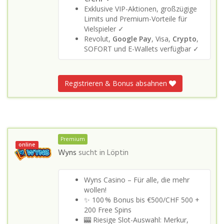
Exklusive VIP-Aktionen, großzügige
Limits und Premium-Vorteile für
Vielspieler ✓
Revolut,
Google Pay
, Visa,
Crypto
,
SOFORT und E-Wallets verfügbar ✓
Registrieren & Bonus absahnen
Premium
online
Wyns
sucht in
Löptin
Wyns Casino – Für alle, die mehr
wollen!
✨ 100 % Bonus bis €500/CHF 500 +
200 Free Spins
🎰 Riesige Slot-Auswahl: Merkur,