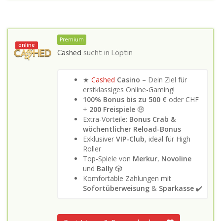
Premium
online
Cashed
sucht in
Löptin
★
Cashed
Casino
– Dein Ziel für
erstklassiges Online-Gaming!
100% Bonus bis zu 500 €
oder CHF
+
200 Freispiele
🤑
Extra-Vorteile:
Bonus Crab &
wöchentlicher Reload-Bonus
Exklusiver
VIP-Club
, ideal für High
Roller
Top-Spiele von
Merkur
,
Novoline
und
Bally
🎲
Komfortable Zahlungen mit
Sofortüberweisung
&
Sparkasse
✔️