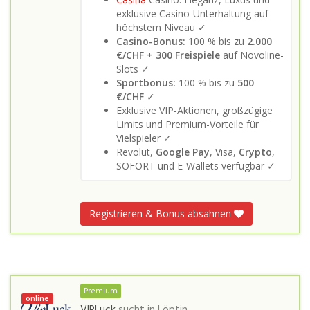
exklusive Casino-Unterhaltung auf
höchstem Niveau ✓
Casino-Bonus:
100 % bis zu
2.000
€/CHF + 300 Freispiele
auf Novoline-
Slots ✓
Sportbonus:
100 % bis zu
500
€/CHF
✓
Exklusive VIP-Aktionen, großzügige
Limits und Premium-Vorteile für
Vielspieler ✓
Revolut,
Google Pay
, Visa,
Crypto
,
SOFORT und E-Wallets verfügbar ✓
Registrieren & Bonus absahnen
Premium
online