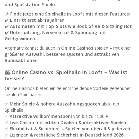
und Spielstation Spielo
.
📍
Finde jetzt eine Spielhalle in Looft mit diesen Features:
✔️
Eintritt erst ab 18 Jahren
✔️
Automaten mit Top-Slots wie Book of Ra & Sizzling Hot
✔️
Unterhaltung, Nervenkitzel & Spannung mit
Geldgewinnen
Alternativ kannst du auch in
Online Casinos
spielen – mit einer
größeren Auswahl, besseren Quoten und attraktiven
Bonusaktionen
!
🎰
Online Casino vs. Spielhalle in Looft – Was ist
besser?
Online-Casinos bieten einige entscheidende Vorteile gegenüber
lokalen Spielhallen:
✅
Mehr Spiele & höhere Auszahlungsquoten
als in der
Spielhalle
✅
Attraktive Willkommensboni
von bis zu 1500 €
✅
Live-Casino mit echten Dealern & interaktiven Spielen
✅
Flexibilität & Sicherheit – Spielen von überall & jederzeit
✅
Lizenzen & rechtliche Sicherheit in Deutschland 2026