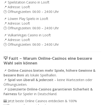
📌 Spielstation Casino in Looft
📍 Adresse: Looft
🕒 Öffnungszeiten: 06:00 – 24:00 Uhr
📌 Löwen Play Spielo in Looft
📍 Adresse: Looft
🕒 Öffnungszeiten: 06:00 – 24:00 Uhr
📌 VulkanVegas Casino in Looft
📍 Adresse: Looft
🕒 Öffnungszeiten: 06:00 – 24:00 Uhr
💡 Fazit – Warum Online-Casinos eine bessere
Wahl sein können
📌
Online-Casinos bieten mehr Spiele, höhere Gewinne &
bessere Boni
als lokale Spielhallen.
📌
Spiel von überall & jederzeit
– keine Wartezeiten oder
Öffnungszeiten.
📌
Lizenzierte Online-Casinos garantieren Sicherheit &
Fairness
für Spieler in Deutschland.
🎰 Jetzt beste Online Casinos entdecken & 100%