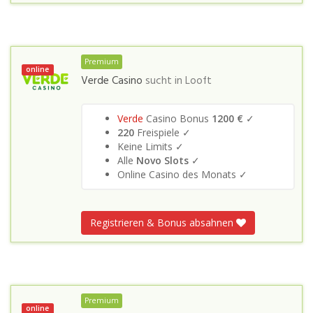
Premium
online
Verde Casino
sucht in
Looft
Verde
Casino Bonus
1200 €
✓
220
Freispiele ✓
Keine Limits ✓
Alle
Novo Slots
✓
Online Casino des Monats ✓
Registrieren & Bonus absahnen
Premium
online