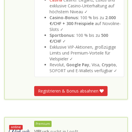
exklusive Casino-Unterhaltung auf
höchstem Niveau ✓
Casino-Bonus:
100 % bis zu
2.000
€/CHF + 300 Freispiele
auf Novoline-
Slots ✓
Sportbonus:
100 % bis zu
500
€/CHF
✓
Exklusive VIP-Aktionen, großzügige
Limits und Premium-Vorteile für
Vielspieler ✓
Revolut,
Google Pay
, Visa,
Crypto
,
SOFORT und E-Wallets verfügbar ✓
Registrieren & Bonus absahnen
Premium
online