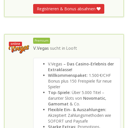
Registrieren & Bonus absahnen
Premium
online
V.Vegas
sucht in
Looft
V.Vegas
– Das Casino-Erlebnis der
Extraklasse!
Willkommenspaket:
1.500 €/CHF
Bonus plus 150 Freispiele für neue
Spieler
Top-Spiele:
Über 5.000 Titel –
darunter Slots von
Novomatic
,
Gamomat
& Co.
Flexible Ein- & Auszahlungen:
Akzeptiert Zahlungsmethoden wie
SOFORT und Paysafe
Starke Extras:
Promotions,