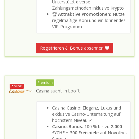
Unterstützt diverse
Zahlungsmethoden inklusive Krypto
🏆
Attraktive Promotionen:
Nutze
regelmäßige Boni und ein lohnendes
VIP-Programm
Registrieren & Bonus absahnen
Premium
online
Casina
sucht in
Looft
Casina Casino: Eleganz, Luxus und
exklusive Casino-Unterhaltung auf
höchstem Niveau ✓
Casino-Bonus:
100 % bis zu
2.000
€/CHF + 300 Freispiele
auf Novoline-
Slots ✓