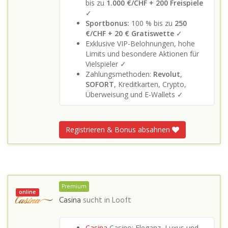
bis zu
1.000 €/CHF + 200 Freispiele
✓
Sportbonus:
100 % bis zu
250
€/CHF + 20 € Gratiswette
✓
Exklusive VIP-Belohnungen, hohe
Limits und besondere Aktionen für
Vielspieler ✓
Zahlungsmethoden:
Revolut
,
SOFORT
, Kreditkarten, Crypto,
Überweisung und E-Wallets ✓
Registrieren & Bonus absahnen
Premium
online
Casina
sucht in
Looft
Casina
Casino: Eleganz, Luxus und