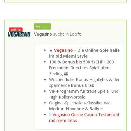
Premium
online
Vegasino
sucht in
Looft
★
Vegasino
– Die Online-Spielhalle
im old Miami Style!
100 % Bonus bis 500 €/CHF
+
200
Freispiele
für echtes Spielhallen-
Feeling 🎰
Wöchentliche Bonus-Highlights & der
spannende
Bonus Crab
VIP-Programm
für treue Spieler und
High Roller-Vorteile
Original-Spielhallen-Klassiker wie
Merkur
,
Novoline
&
Bally
🃏
>
Vegasino Online Casino Testbericht
mit mehr Infos