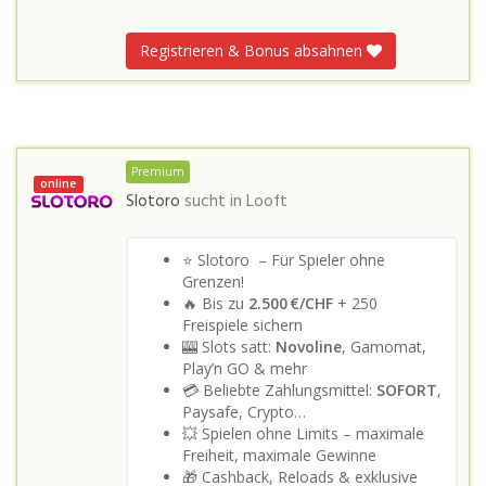
Registrieren & Bonus absahnen
Premium
online
Slotoro
sucht in
Looft
⭐ Slotoro – Für Spieler ohne
Grenzen!
🔥 Bis zu
2.500 €/CHF
+ 250
Freispiele sichern
🎰 Slots satt:
Novoline
, Gamomat,
Play’n GO & mehr
💳 Beliebte Zahlungsmittel:
SOFORT
,
Paysafe, Crypto…
💥 Spielen ohne Limits – maximale
Freiheit, maximale Gewinne
🎁 Cashback, Reloads & exklusive