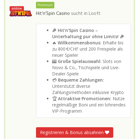
Premium
online
Hit’n’Spin Casino
sucht in
Looft
🎉 Hit’n’Spin Casino –
Unterhaltung pur ohne Limits! 🎉
🔥
Willkommensbonus:
Erhalte bis
zu 800 €/CHF und 200 Freispiele als
neuer Spieler
🎰
Große Spielauswahl:
Slots von
Novo & Co., Tischspiele und Live-
Dealer-Spiele
💳
Bequeme Zahlungen:
Unterstützt diverse
Zahlungsmethoden inklusive Krypto
🏆
Attraktive Promotionen:
Nutze
regelmäßige Boni und ein lohnendes
VIP-Programm
Registrieren & Bonus absahnen