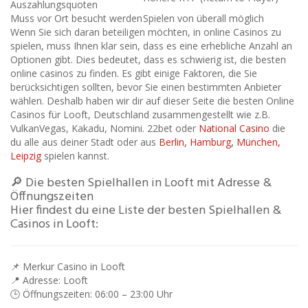
Auszahlungsquoten
Muss vor Ort besucht werden
Spielen von überall möglich
Wenn Sie sich daran beteiligen möchten, in online Casinos zu
spielen, muss Ihnen klar sein, dass es eine erhebliche Anzahl an
Optionen gibt. Dies bedeutet, dass es schwierig ist, die besten
online casinos zu finden. Es gibt einige Faktoren, die Sie
berücksichtigen sollten, bevor Sie einen bestimmten Anbieter
wählen. Deshalb haben wir dir auf dieser Seite die besten Online
Casinos für Looft, Deutschland zusammengestellt wie z.B.
VulkanVegas, Kakadu, Nomini. 22bet oder
National Casino
die
du alle aus deiner Stadt oder aus
Berlin
,
Hamburg
,
München,
Leipzig
spielen kannst.
🔎 Die besten Spielhallen in Looft mit Adresse &
Öffnungszeiten
Hier findest du eine Liste der besten Spielhallen &
Casinos in Looft:
📌 Merkur Casino in Looft
📍 Adresse: Looft
🕒 Öffnungszeiten: 06:00 – 23:00 Uhr