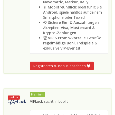
Novomatic, Merkur, Bally
📱
Mobilfreundlich
: Ideal für
iOS &
Android
, spiele nahtlos auf deinem
Smartphone oder Tablet!
💳
Sichere Ein- & Auszahlungen
:
Akzeptiert
Visa, Mastercard &
Krypto-Zahlungen
🏆
VIP & Promo-Vorteile
: Genieße
regelmäßige Boni, Freispiele &
exklusive VIP-Events!
Registrieren & Bonus absahnen
Premium
online
VIPLuck
sucht in
Looft