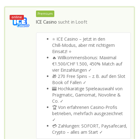
Premium
online
ICE Casino
sucht in
Looft
⭐ ICE Casino – Jetzt in den
Chill‑Modus, aber mit richtigem
Einsatz! ⭐
🔥 Willkommensbonus: Maximal
€1.500/CHF 1.500, 450% Match auf
vier Einzahlungen ✓
🎁 270 Free Spins – z. B. auf den Slot
Book of Fallen ✓
🎰 Hochkarätige Spieleauswahl von
Pragmatic, Gamomat, Novoline &
Co. ✓
🏆 Von erfahrenen Casino‑Profis
betrieben, mehrfach ausgezeichnet
✓
💳 Zahlungen: SOFORT, Paysafecard,
Crypto – alles am Start ✓