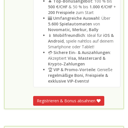
🔥
Top-Bonusangebot
: 100 % bis
500 €/CHF
& 50 % bis
1.000 €/CHF
+
200 Freispiele
zum Start
🎰
Umfangreiche Auswahl
: Über
5.600 Spielautomaten
von
Novomatic, Merkur, Bally
📱
Mobilfreundlich
: Ideal für
iOS &
Android
, spiele nahtlos auf deinem
Smartphone oder Tablet!
💳
Sichere Ein- & Auszahlungen
:
Akzeptiert
Visa, Mastercard &
Krypto-Zahlungen
🏆
VIP & Promo-Vorteile
: Genieße
regelmäßige Boni, Freispiele &
exklusive VIP-Events!
Registrieren & Bonus absahnen