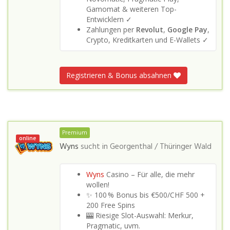
Gamomat & weiteren Top-
Entwicklern ✓
Zahlungen per
Revolut
,
Google Pay
,
Crypto, Kreditkarten und E-Wallets ✓
Registrieren & Bonus absahnen
Premium
online
Wyns
sucht in
Georgenthal / Thüringer Wald
Wyns
Casino – Für alle, die mehr
wollen!
✨ 100 % Bonus bis €500/CHF 500 +
200 Free Spins
🎰 Riesige Slot-Auswahl: Merkur,
Pragmatic, uvm.