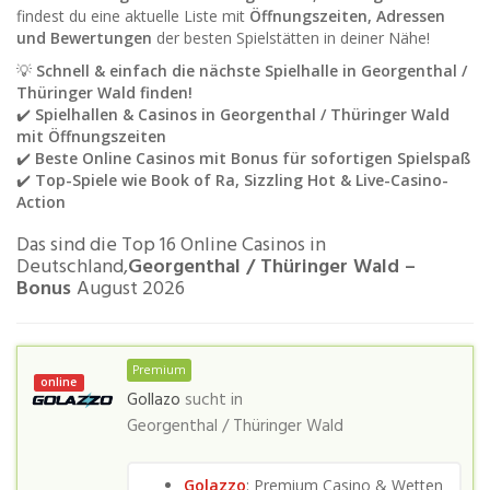
findest du eine aktuelle Liste mit
Öffnungszeiten, Adressen
und Bewertungen
der besten Spielstätten in deiner Nähe!
💡
Schnell & einfach die nächste Spielhalle in Georgenthal /
Thüringer Wald finden!
✔️
Spielhallen & Casinos in Georgenthal / Thüringer Wald
mit Öffnungszeiten
✔️
Beste Online Casinos mit Bonus für sofortigen Spielspaß
✔️
Top-Spiele wie Book of Ra, Sizzling Hot & Live-Casino-
Action
Das sind die Top 16 Online Casinos in
Deutschland,
Georgenthal / Thüringer Wald –
Bonus
August 2026
Premium
online
Gollazo
sucht in
Georgenthal / Thüringer Wald
Golazzo
: Premium Casino & Wetten