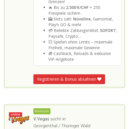
Grenzen!
🔥 Bis zu
2.500 €/CHF
+ 250
Freispiele sichern
🎰 Slots satt:
Novoline
, Gamomat,
Play’n GO & mehr
💳 Beliebte Zahlungsmittel:
SOFORT
,
Paysafe, Crypto…
💥 Spielen ohne Limits – maximale
Freiheit, maximale Gewinne
🎁 Cashback, Reloads & exklusive
VIP-Angebote
Registrieren & Bonus absahnen
Premium
online
V.Vegas
sucht in
Georgenthal / Thüringer Wald