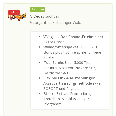
Premium
online
V.Vegas
sucht in
Georgenthal / Thüringer Wald
V.Vegas
– Das Casino-Erlebnis der
Extraklasse!
Willkommenspaket:
1.500 €/CHF
Bonus plus 150 Freispiele für neue
Spieler
Top-Spiele:
Über 5.000 Titel –
darunter Slots von
Novomatic
,
Gamomat
& Co.
Flexible Ein- & Auszahlungen:
Akzeptiert Zahlungsmethoden wie
SOFORT und Paysafe
Starke Extras:
Promotions,
Treueboni & exklusives VIP-
Programm