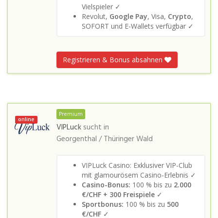
Vielspieler ✓
Revolut,
Google Pay
, Visa,
Crypto
,
SOFORT und E-Wallets verfügbar ✓
Registrieren & Bonus absahnen
Premium
online
VIPLuck
sucht in
Georgenthal / Thüringer Wald
VIPLuck Casino: Exklusiver VIP-Club
mit glamourösem Casino-Erlebnis ✓
Casino-Bonus:
100 % bis zu
2.000
€/CHF + 300 Freispiele
✓
Sportbonus:
100 % bis zu
500
€/CHF
✓