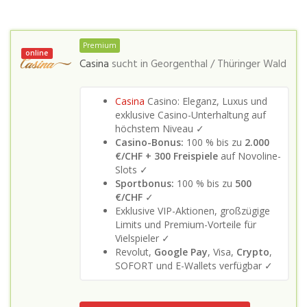
Premium
online
Casina
sucht in
Georgenthal / Thüringer Wald
Casina
Casino: Eleganz, Luxus und
exklusive Casino-Unterhaltung auf
höchstem Niveau ✓
Casino-Bonus:
100 % bis zu
2.000
€/CHF + 300 Freispiele
auf Novoline-
Slots ✓
Sportbonus:
100 % bis zu
500
€/CHF
✓
Exklusive VIP-Aktionen, großzügige
Limits und Premium-Vorteile für
Vielspieler ✓
Revolut,
Google Pay
, Visa,
Crypto
,
SOFORT und E-Wallets verfügbar ✓