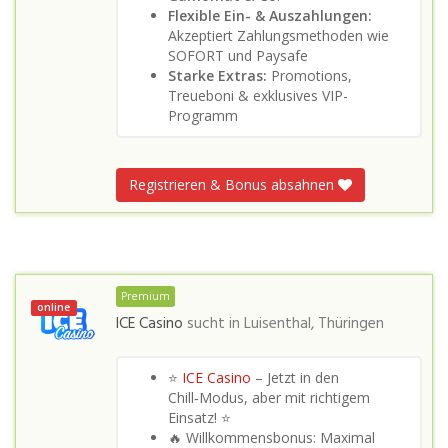
Flexible Ein- & Auszahlungen:
Akzeptiert Zahlungsmethoden wie
SOFORT und Paysafe
Starke Extras:
Promotions,
Treueboni & exklusives VIP-
Programm
Registrieren & Bonus absahnen
Premium
online
ICE Casino
sucht in
Luisenthal, Thüringen
⭐
ICE Casino
– Jetzt in den
Chill‑Modus, aber mit richtigem
Einsatz! ⭐
🔥 Willkommensbonus: Maximal