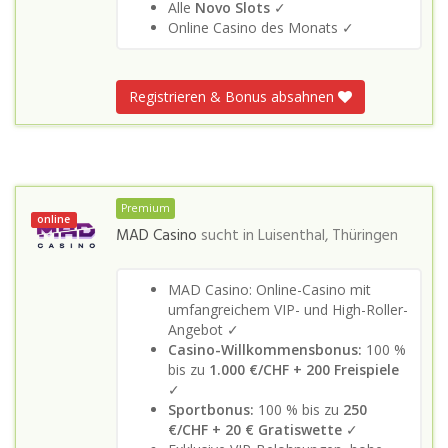
Alle
Novo Slots
✓
Online Casino des Monats ✓
Registrieren & Bonus absahnen
Premium
online
MAD Casino
sucht in
Luisenthal, Thüringen
MAD Casino: Online-Casino mit
umfangreichem VIP- und High-Roller-
Angebot ✓
Casino-Willkommensbonus:
100 %
bis zu
1.000 €/CHF + 200 Freispiele
✓
Sportbonus:
100 % bis zu
250
€/CHF + 20 € Gratiswette
✓