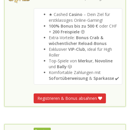
★ Cashed
Casino
– Dein Ziel für
erstklassiges Online-Gaming!
100% Bonus bis zu 500 €
oder CHF
+
200 Freispiele
🤑
Extra-Vorteile:
Bonus Crab &
wöchentlicher Reload-Bonus
Exklusiver
VIP-Club
, ideal für High
Roller
Top-Spiele von
Merkur
,
Novoline
und
Bally
🎲
Komfortable Zahlungen mit
Sofortüberweisung
&
Sparkasse
✔️
Registrieren & Bonus absahnen