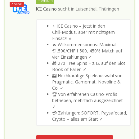
Premium
online
ICE Casino
sucht in
Luisenthal, Thüringen
⭐ ICE Casino – Jetzt in den
Chill‑Modus, aber mit richtigem
Einsatz! ⭐
🔥 Willkommensbonus: Maximal
€1.500/CHF 1.500, 450% Match auf
vier Einzahlungen ✓
🎁 270 Free Spins – z. B. auf den Slot
Book of Fallen ✓
🎰 Hochkarätige Spieleauswahl von
Pragmatic, Gamomat, Novoline &
Co. ✓
🏆 Von erfahrenen Casino‑Profis
betrieben, mehrfach ausgezeichnet
✓
💳 Zahlungen: SOFORT, Paysafecard,
Crypto – alles am Start ✓