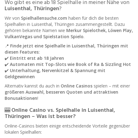
Wo gibt es eine ab 18 Spielhalle in meiner Nähe von
Luisenthal, Thüringen
?
Wir von
Spielhallensuche.com
haben für dich die besten
Spielhallen in Luisenthal, Thüringen zusammengestellt. Dazu
gehören bekannte Namen wie
Merkur Spielothek, Löwen Play,
VulkanVegas und Spielstation Spielo
.
📍
Finde jetzt eine Spielhalle in Luisenthal, Thüringen mit
diesen Features:
✔️
Eintritt erst ab 18 Jahren
✔️
Automaten mit Top-Slots wie Book of Ra & Sizzling Hot
✔️
Unterhaltung, Nervenkitzel & Spannung mit
Geldgewinnen
Alternativ kannst du auch in
Online Casinos
spielen – mit einer
größeren Auswahl, besseren Quoten und attraktiven
Bonusaktionen
!
🎰
Online Casino vs. Spielhalle in Luisenthal,
Thüringen – Was ist besser?
Online-Casinos bieten einige entscheidende Vorteile gegenüber
lokalen Spielhallen: