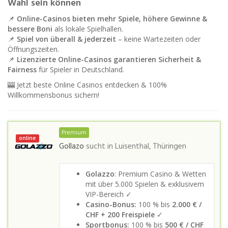
Wahl sein können
📌
Online-Casinos bieten mehr Spiele, höhere Gewinne &
bessere Boni
als lokale Spielhallen.
📌
Spiel von überall & jederzeit
– keine Wartezeiten oder
Öffnungszeiten.
📌
Lizenzierte Online-Casinos garantieren Sicherheit &
Fairness
für Spieler in Deutschland.
🎰 Jetzt beste Online Casinos entdecken & 100%
Willkommensbonus sichern!
Premium
online
Gollazo
sucht in
Luisenthal, Thüringen
Golazzo
: Premium Casino & Wetten
mit über 5.000 Spielen & exklusivem
VIP-Bereich ✓
Casino-Bonus:
100 % bis
2.000 € /
CHF + 200 Freispiele
✓
Sportbonus:
100 % bis
500 € / CHF