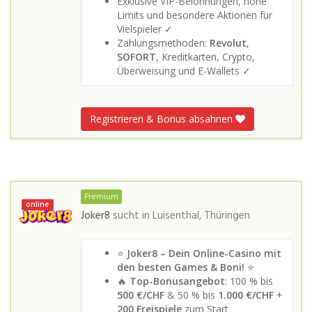
Exklusive VIP-Belohnungen, hohe
Limits und besondere Aktionen für
Vielspieler ✓
Zahlungsmethoden:
Revolut
,
SOFORT
, Kreditkarten, Crypto,
Überweisung und E-Wallets ✓
Registrieren & Bonus absahnen
Premium
online
Joker8
sucht in
Luisenthal, Thüringen
⭐
Joker8 – Dein Online-Casino mit
den besten Games & Boni!
⭐
🔥
Top-Bonusangebot
: 100 % bis
500 €/CHF
& 50 % bis
1.000 €/CHF
+
200 Freispiele
zum Start