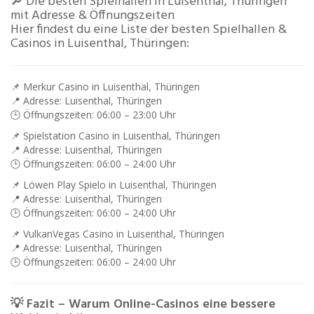
🔎 Die besten Spielhallen in Luisenthal, Thüringen
mit Adresse & Öffnungszeiten
Hier findest du eine Liste der besten Spielhallen &
Casinos in Luisenthal, Thüringen:
📌 Merkur Casino in Luisenthal, Thüringen
📍 Adresse: Luisenthal, Thüringen
🕒 Öffnungszeiten: 06:00 – 23:00 Uhr
📌 Spielstation Casino in Luisenthal, Thüringen
📍 Adresse: Luisenthal, Thüringen
🕒 Öffnungszeiten: 06:00 – 24:00 Uhr
📌 Löwen Play Spielo in Luisenthal, Thüringen
📍 Adresse: Luisenthal, Thüringen
🕒 Öffnungszeiten: 06:00 – 24:00 Uhr
📌 VulkanVegas Casino in Luisenthal, Thüringen
📍 Adresse: Luisenthal, Thüringen
🕒 Öffnungszeiten: 06:00 – 24:00 Uhr
💡 Fazit – Warum Online-Casinos eine bessere