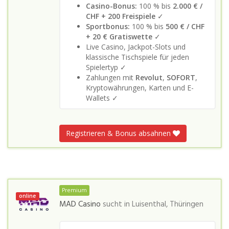
Casino-Bonus:
100 % bis
2.000 € /
CHF + 200 Freispiele
✓
Sportbonus:
100 % bis
500 € / CHF
+ 20 € Gratiswette
✓
Live Casino, Jackpot-Slots und
klassische Tischspiele für jeden
Spielertyp ✓
Zahlungen mit
Revolut
,
SOFORT
,
Kryptowährungen, Karten und E-
Wallets ✓
Registrieren & Bonus absahnen
Premium
online
MAD Casino
sucht in
Luisenthal, Thüringen