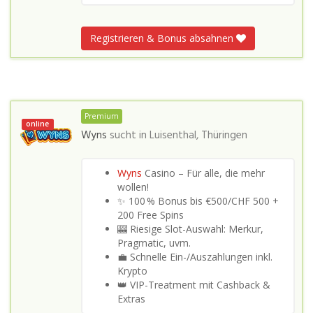
Registrieren & Bonus absahnen
Premium
online
Wyns
sucht in
Luisenthal, Thüringen
Wyns
Casino – Für alle, die mehr
wollen!
✨ 100 % Bonus bis €500/CHF 500 +
200 Free Spins
🎰 Riesige Slot-Auswahl: Merkur,
Pragmatic, uvm.
💼 Schnelle Ein-/Auszahlungen inkl.
Krypto
👑 VIP-Treatment mit Cashback &
Extras