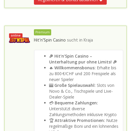
Premium
online
Hit’n’Spin Casino
sucht in
Kraja
🎉 Hit’n’Spin Casino –
Unterhaltung pur ohne Limits! 🎉
🔥
Willkommensbonus:
Erhalte bis
zu 800 €/CHF und 200 Freispiele als
neuer Spieler
🎰
Große Spielauswahl:
Slots von
Novo & Co., Tischspiele und Live-
Dealer-Spiele
💳
Bequeme Zahlungen:
Unterstützt diverse
Zahlungsmethoden inklusive Krypto
🏆
Attraktive Promotionen:
Nutze
regelmäßige Boni und ein lohnendes