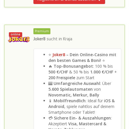
Premium
online
Joker8
sucht in
Kraja
⭐
Joker8
– Dein Online-Casino mit
den besten Games & Boni!
⭐
🔥
Top-Bonusangebot
: 100 % bis
500 €/CHF
& 50 % bis
1.000 €/CHF
+
200 Freispiele
zum Start
🎰
Umfangreiche Auswahl
: Über
5.600 Spielautomaten
von
Novomatic, Merkur, Bally
📱
Mobilfreundlich
: Ideal für
iOS &
Android
, spiele nahtlos auf deinem
Smartphone oder Tablet!
💳
Sichere Ein- & Auszahlungen
:
Akzeptiert
Visa, Mastercard &