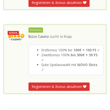
Registrieren & Bonus absahnen
Premium
online
Bizzo Casino
sucht in
Kraja
Erstbonus 100% bis
100€ + 100 FS
✓
Zweitbonus 100%
bis 300€ + 50 FS
✓
Gute Spielauswahl mit
NOVO Slots
✓
Registrieren & Bonus absahnen