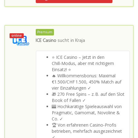
Premium
online
ICE Casino
sucht in
Kraja
⭐ ICE Casino – Jetzt in den
Chill‑Modus, aber mit richtigem
Einsatz! ⭐
🔥 Willkommensbonus: Maximal
€1.500/CHF 1.500, 450% Match auf
vier Einzahlungen ✓
🎁 270 Free Spins – z. B. auf den Slot
Book of Fallen ✓
🎰 Hochkarätige Spieleauswahl von
Pragmatic, Gamomat, Novoline &
Co. ✓
🏆 Von erfahrenen Casino‑Profis
betrieben, mehrfach ausgezeichnet
✓