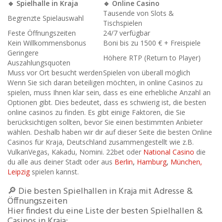
🔹
Spielhalle in Kraja
🔹
Online Casino
Tausende von Slots &
Begrenzte Spielauswahl
Tischspielen
Feste Öffnungszeiten
24/7 verfügbar
Kein Willkommensbonus
Boni bis zu 1500 € + Freispiele
Geringere
Höhere RTP (Return to Player)
Auszahlungsquoten
Muss vor Ort besucht werden
Spielen von überall möglich
Wenn Sie sich daran beteiligen möchten, in online Casinos zu
spielen, muss Ihnen klar sein, dass es eine erhebliche Anzahl an
Optionen gibt. Dies bedeutet, dass es schwierig ist, die besten
online casinos zu finden. Es gibt einige Faktoren, die Sie
berücksichtigen sollten, bevor Sie einen bestimmten Anbieter
wählen. Deshalb haben wir dir auf dieser Seite die besten Online
Casinos für Kraja, Deutschland zusammengestellt wie z.B.
VulkanVegas, Kakadu, Nomini. 22bet oder
National Casino
die
du alle aus deiner Stadt oder aus
Berlin
,
Hamburg
,
München,
Leipzig
spielen kannst.
🔎 Die besten Spielhallen in Kraja mit Adresse &
Öffnungszeiten
Hier findest du eine Liste der besten Spielhallen &
Casinos in Kraja: