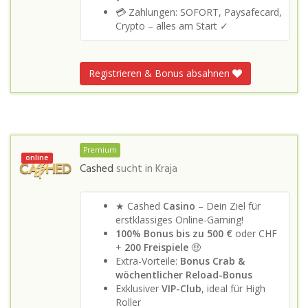
💳 Zahlungen: SOFORT, Paysafecard,
Crypto – alles am Start ✓
Registrieren & Bonus absahnen
Premium
online
Cashed
sucht in
Kraja
★ Cashed
Casino
– Dein Ziel für
erstklassiges Online-Gaming!
100% Bonus bis zu 500 €
oder CHF
+
200 Freispiele
🤑
Extra-Vorteile:
Bonus Crab &
wöchentlicher Reload-Bonus
Exklusiver
VIP-Club
, ideal für High
Roller