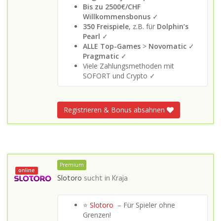
Bis zu 2500€/CHF
Willkommensbonus
✓
350 Freispiele
, z.B. für
Dolphin’s
Pearl
✓
ALLE Top-Games
>
Novomatic
✓
Pragmatic
✓
Viele Zahlungsmethoden mit
SOFORT und Crypto ✓
Registrieren & Bonus absahnen
Premium
online
Slotoro
sucht in
Kraja
⭐
Slotoro
– Für Spieler ohne
Grenzen!