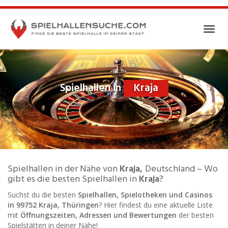
Skip
to
main
Toggl
content
navig
Spielhallen in
Kraja
Spielhallen in der Nähe von
Kraja,
Deutschland – Wo
gibt es die besten Spielhallen in
Kraja
?
Suchst du die besten
Spielhallen, Spielotheken und Casinos
in 99752 Kraja, Thüringen
? Hier findest du eine aktuelle Liste
mit
Öffnungszeiten, Adressen und Bewertungen
der besten
Spielstätten in deiner Nähe!