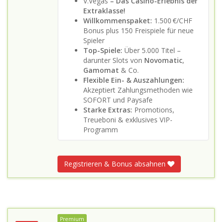
V.Vegas
– Das Casino-Erlebnis der
Extraklasse!
Willkommenspaket:
1.500 €/CHF
Bonus plus 150 Freispiele für neue
Spieler
Top-Spiele:
Über 5.000 Titel –
darunter Slots von
Novomatic
,
Gamomat
& Co.
Flexible Ein- & Auszahlungen:
Akzeptiert Zahlungsmethoden wie
SOFORT und Paysafe
Starke Extras:
Promotions,
Treueboni & exklusives VIP-
Programm
Registrieren & Bonus absahnen
Premium