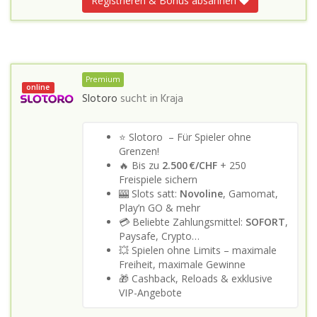
Registrieren & Bonus absahnen
Premium
online
Slotoro
sucht in
Kraja
⭐ Slotoro – Für Spieler ohne
Grenzen!
🔥 Bis zu
2.500 €/CHF
+ 250
Freispiele sichern
🎰 Slots satt:
Novoline
, Gamomat,
Play’n GO & mehr
💳 Beliebte Zahlungsmittel:
SOFORT
,
Paysafe, Crypto…
💥 Spielen ohne Limits – maximale
Freiheit, maximale Gewinne
🎁 Cashback, Reloads & exklusive
VIP-Angebote