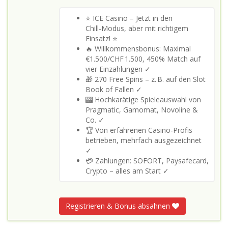
⭐ ICE Casino – Jetzt in den
Chill‑Modus, aber mit richtigem
Einsatz! ⭐
🔥 Willkommensbonus: Maximal
€1.500/CHF 1.500, 450% Match auf
vier Einzahlungen ✓
🎁 270 Free Spins – z. B. auf den Slot
Book of Fallen ✓
🎰 Hochkarätige Spieleauswahl von
Pragmatic, Gamomat, Novoline &
Co. ✓
🏆 Von erfahrenen Casino‑Profis
betrieben, mehrfach ausgezeichnet
✓
💳 Zahlungen: SOFORT, Paysafecard,
Crypto – alles am Start ✓
Registrieren & Bonus absahnen