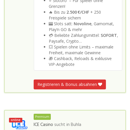
⭐ Slotoro – Für Spieler ohne
Grenzen!
🔥 Bis zu
2.500 €/CHF
+ 250
Freispiele sichern
🎰 Slots satt:
Novoline
, Gamomat,
Play’n GO & mehr
💳 Beliebte Zahlungsmittel:
SOFORT
,
Paysafe, Crypto…
💥 Spielen ohne Limits – maximale
Freiheit, maximale Gewinne
🎁 Cashback, Reloads & exklusive
VIP-Angebote
Registrieren & Bonus absahnen
Premium
online
ICE Casino
sucht in
Buhla