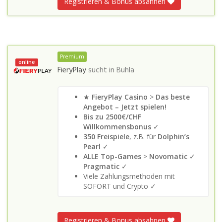
Registrieren & Bonus absahnen
Premium
online
FieryPlay
sucht in
Buhla
★
FieryPlay Casino
>
Das beste
Angebot – Jetzt spielen!
Bis zu 2500€/CHF
Willkommensbonus
✓
350 Freispiele
, z.B. für
Dolphin’s
Pearl
✓
ALLE Top-Games
>
Novomatic
✓
Pragmatic
✓
Viele Zahlungsmethoden mit
SOFORT und Crypto ✓
Registrieren & Bonus absahnen