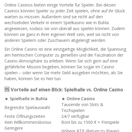
Online Casinos bieten einige Vorteile für Spieler. Bei diesen
Casinos können Spieler zu jeder Zeit spielen, ohne auf ihr Glück
warten zu müssen. Außerdem sind sie nicht auf den
wechselnden Verkehr in einem Spielkasino wie in Buhla
angewiesen, sodass sie von überall aus spielen können. Zudem
können sie ganz in ihrer eigenen Welt sein, weil sie nicht von
anderen Spielern oder Zuschauern abgelengt werden.
Ein Online Casino ist eine einzigartige Möglichkeit, die Spannung
am heimischen Computer zu genießen und die Faszination der
Casino-Atmosphäre zu erleben. Wenn Sie sich gern auf eine
gefährliche Mission begeben, können Sie sogar im Casino
spielen – oder wenn Sie mehr Geld ausgeben möchten, als Sie
haben, können Sie es hier tun.
🆚 Vorteile auf einen Blick: Spielhalle vs. Online Casino
🔹
Spielhalle in Buhla
🔹
Online Casino
Tausende von Slots &
Begrenzte Spielauswahl
Tischspielen
Feste Öffnungszeiten
24/7 verfügbar
Kein Willkommensbonus
Boni bis zu 1500 € + Freispiele
Geringere
Höhere RTP (Return to Player)