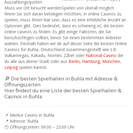
Auszahlungsquoten
Muss vor Ort besucht werden
Spielen von überall möglich
Wenn Sie sich daran beteiligen möchten, in online Casinos zu
spielen, muss Ihnen klar sein, dass es eine erhebliche Anzahl an
Optionen gibt. Dies bedeutet, dass es schwierig ist, die besten
online casinos zu finden. Es gibt einige Faktoren, die Sie
berücksichtigen sollten, bevor Sie einen bestimmten Anbieter
wählen. Deshalb haben wir dir auf dieser Seite die besten Online
Casinos für Buhla, Deutschland zusammengestellt wie z.B.
VulkanVegas, Kakadu, Nomini. 22bet oder
National Casino
die
du alle aus deiner Stadt oder aus
Berlin
,
Hamburg
,
München,
Leipzig
spielen kannst.
🔎 Die besten Spielhallen in Buhla mit Adresse &
Öffnungszeiten
Hier findest du eine Liste der besten Spielhallen &
Casinos in Buhla:
📌 Merkur Casino in Buhla
📍 Adresse: Buhla
🕒 Öffnungszeiten: 06:00 – 23:00 Uhr