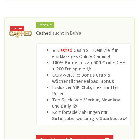
Premium
online
Cashed
sucht in
Buhla
★
Cashed
Casino
– Dein Ziel für
erstklassiges Online-Gaming!
100% Bonus bis zu 500 €
oder CHF
+
200 Freispiele
🤑
Extra-Vorteile:
Bonus Crab &
wöchentlicher Reload-Bonus
Exklusiver
VIP-Club
, ideal für High
Roller
Top-Spiele von
Merkur
,
Novoline
und
Bally
🎲
Komfortable Zahlungen mit
Sofortüberweisung
&
Sparkasse
✔️