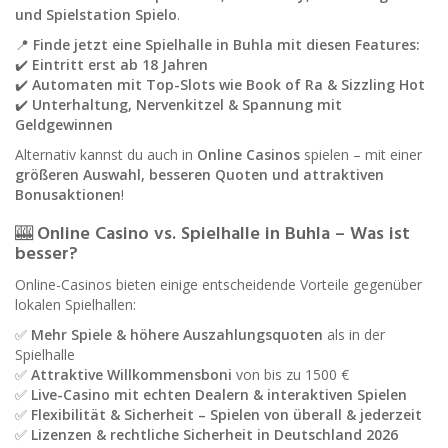
und Spielstation Spielo
.
📍
Finde jetzt eine Spielhalle in Buhla mit diesen Features:
✔️
Eintritt erst ab 18 Jahren
✔️
Automaten mit Top-Slots wie Book of Ra & Sizzling Hot
✔️
Unterhaltung, Nervenkitzel & Spannung mit
Geldgewinnen
Alternativ kannst du auch in
Online Casinos
spielen – mit einer
größeren Auswahl, besseren Quoten und attraktiven
Bonusaktionen
!
🎰
Online Casino vs. Spielhalle in Buhla – Was ist
besser?
Online-Casinos bieten einige entscheidende Vorteile gegenüber
lokalen Spielhallen:
✅
Mehr Spiele & höhere Auszahlungsquoten
als in der
Spielhalle
✅
Attraktive Willkommensboni
von bis zu 1500 €
✅
Live-Casino mit echten Dealern & interaktiven Spielen
✅
Flexibilität & Sicherheit – Spielen von überall & jederzeit
✅
Lizenzen & rechtliche Sicherheit in Deutschland 2026