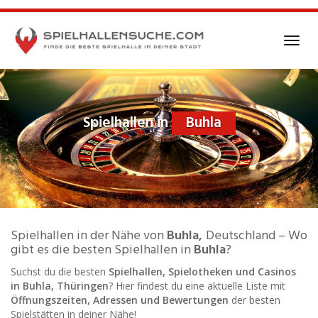
Skip
to
main
Toggl
content
navig
Spielhallen in
Buhla
Spielhallen in der Nähe von
Buhla,
Deutschland – Wo
gibt es die besten Spielhallen in
Buhla
?
Suchst du die besten
Spielhallen, Spielotheken und Casinos
in Buhla, Thüringen
? Hier findest du eine aktuelle Liste mit
Öffnungszeiten, Adressen und Bewertungen
der besten
Spielstätten in deiner Nähe!