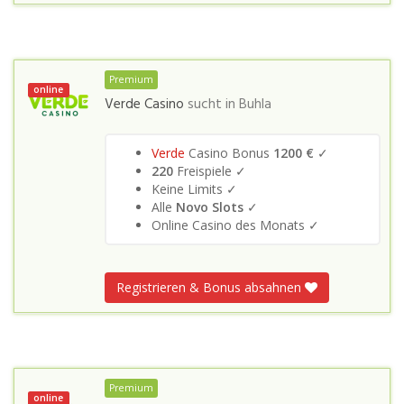
Premium
online
Verde Casino
sucht in
Buhla
Verde
Casino Bonus
1200 €
✓
220
Freispiele ✓
Keine Limits ✓
Alle
Novo Slots
✓
Online Casino des Monats ✓
Registrieren & Bonus absahnen
Premium
online