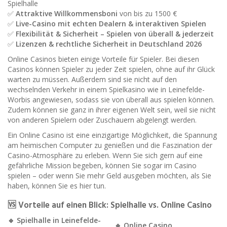
Spielhalle
✅
Attraktive Willkommensboni
von bis zu 1500 €
✅
Live-Casino mit echten Dealern & interaktiven Spielen
✅
Flexibilität & Sicherheit – Spielen von überall & jederzeit
✅
Lizenzen & rechtliche Sicherheit in Deutschland 2026
Online Casinos bieten einige Vorteile für Spieler. Bei diesen
Casinos können Spieler zu jeder Zeit spielen, ohne auf ihr Glück
warten zu müssen. Außerdem sind sie nicht auf den
wechselnden Verkehr in einem Spielkasino wie in Leinefelde-
Worbis angewiesen, sodass sie von überall aus spielen können.
Zudem können sie ganz in ihrer eigenen Welt sein, weil sie nicht
von anderen Spielern oder Zuschauern abgelengt werden.
Ein Online Casino ist eine einzigartige Möglichkeit, die Spannung
am heimischen Computer zu genießen und die Faszination der
Casino-Atmosphäre zu erleben. Wenn Sie sich gern auf eine
gefährliche Mission begeben, können Sie sogar im Casino
spielen – oder wenn Sie mehr Geld ausgeben möchten, als Sie
haben, können Sie es hier tun.
🆚 Vorteile auf einen Blick: Spielhalle vs. Online Casino
🔹
Spielhalle in Leinefelde-
🔹
Online Casino