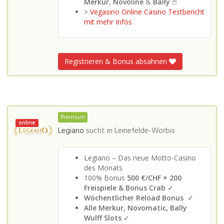
Merkur
,
Novoline
&
Bally
🃏
>
Vegasino Online Casino Testbericht
mit mehr Infos
Registrieren & Bonus absahnen
Premium
online
Legiano
sucht in
Leinefelde-Worbis
Legiano – Das neue Motto-Casino
des Monats
100% Bonus
500 €/CHF + 200
Freispiele & Bonus Crab
✓
Wöchentlicher Reload Bonus
✓
Alle Merkur, Novomatic, Bally
Wulff Slots
✓