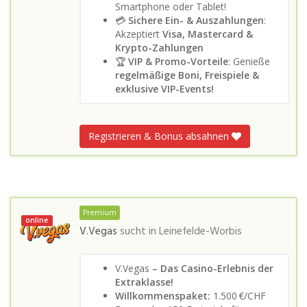
Smartphone oder Tablet!
💳
Sichere Ein- & Auszahlungen
:
Akzeptiert
Visa, Mastercard &
Krypto-Zahlungen
🏆
VIP & Promo-Vorteile
: Genieße
regelmäßige Boni, Freispiele &
exklusive VIP-Events!
Registrieren & Bonus absahnen
Premium
online
V.Vegas
sucht in
Leinefelde-Worbis
V.Vegas
– Das Casino-Erlebnis der
Extraklasse!
Willkommenspaket:
1.500 €/CHF