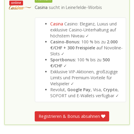
online
Casina
sucht in
Leinefelde-Worbis
Casina
Casino: Eleganz, Luxus und
exklusive Casino-Unterhaltung auf
höchstem Niveau ✓
Casino-Bonus:
100 % bis zu
2.000
€/CHF + 300 Freispiele
auf Novoline-
Slots ✓
Sportbonus:
100 % bis zu
500
€/CHF
✓
Exklusive VIP-Aktionen, großzügige
Limits und Premium-Vorteile für
Vielspieler ✓
Revolut,
Google Pay
, Visa,
Crypto
,
SOFORT und E-Wallets verfügbar ✓
Registrieren & Bonus absahnen