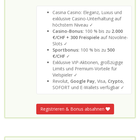
Casina Casino: Eleganz, Luxus und
exklusive Casino-Unterhaltung auf
höchstem Niveau ✓
Casino-Bonus:
100 % bis zu
2.000
€/CHF + 300 Freispiele
auf Novoline-
Slots ✓
Sportbonus:
100 % bis zu
500
€/CHF
✓
Exklusive VIP-Aktionen, großzügige
Limits und Premium-Vorteile für
Vielspieler ✓
Revolut,
Google Pay
, Visa,
Crypto
,
SOFORT und E-Wallets verfügbar ✓
Registrieren & Bonus absahnen