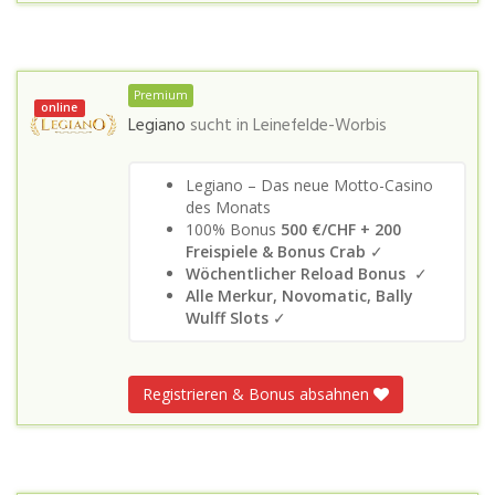
Premium
online
Legiano
sucht in
Leinefelde-Worbis
Legiano – Das neue Motto-Casino
des Monats
100% Bonus
500 €/CHF + 200
Freispiele & Bonus Crab
✓
Wöchentlicher Reload Bonus
✓
Alle Merkur, Novomatic, Bally
Wulff Slots
✓
Registrieren & Bonus absahnen