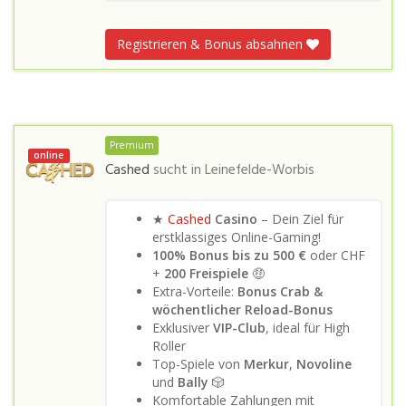
Registrieren & Bonus absahnen
Premium
online
Cashed
sucht in
Leinefelde-Worbis
★
Cashed
Casino
– Dein Ziel für
erstklassiges Online-Gaming!
100% Bonus bis zu 500 €
oder CHF
+
200 Freispiele
🤑
Extra-Vorteile:
Bonus Crab &
wöchentlicher Reload-Bonus
Exklusiver
VIP-Club
, ideal für High
Roller
Top-Spiele von
Merkur
,
Novoline
und
Bally
🎲
Komfortable Zahlungen mit