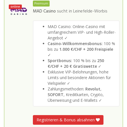
Premium
online
MAD Casino
sucht in
Leinefelde-Worbis
MAD Casino: Online-Casino mit
umfangreichem VIP- und High-Roller-
Angebot ✓
Casino-Willkommensbonus:
100 %
bis zu
1.000 €/CHF + 200 Freispiele
✓
Sportbonus:
100 % bis zu
250
€/CHF + 20 € Gratiswette
✓
Exklusive VIP-Belohnungen, hohe
Limits und besondere Aktionen für
Vielspieler ✓
Zahlungsmethoden:
Revolut
,
SOFORT
, Kreditkarten, Crypto,
Überweisung und E-Wallets ✓
Registrieren & Bonus absahnen