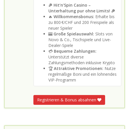
🎉 Hit’n’Spin Casino –
Unterhaltung pur ohne Limits! 🎉
🔥
Willkommensbonus:
Erhalte bis
zu 800 €/CHF und 200 Freispiele als
neuer Spieler
🎰
Große Spielauswahl:
Slots von
Novo & Co., Tischspiele und Live-
Dealer-Spiele
💳
Bequeme Zahlungen:
Unterstützt diverse
Zahlungsmethoden inklusive Krypto
🏆
Attraktive Promotionen:
Nutze
regelmäßige Boni und ein lohnendes
VIP-Programm
Registrieren & Bonus absahnen