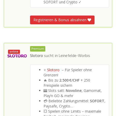
SOFORT und Crypto ✓
Registrieren & Bonus absahnen
Premium
online
Slotoro
sucht in
Leinefelde-Worbis
⭐
Slotoro
– Für Spieler ohne
Grenzen!
🔥 Bis zu
2.500 €/CHF
+ 250
Freispiele sichern
🎰 Slots satt:
Novoline
, Gamomat,
Play’n GO & mehr
💳 Beliebte Zahlungsmittel:
SOFORT
,
Paysafe, Crypto…
💥 Spielen ohne Limits – maximale