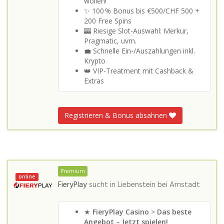
wollen!
✨ 100 % Bonus bis €500/CHF 500 +
200 Free Spins
🎰 Riesige Slot-Auswahl: Merkur,
Pragmatic, uvm.
💼 Schnelle Ein-/Auszahlungen inkl.
Krypto
👑 VIP-Treatment mit Cashback &
Extras
Registrieren & Bonus absahnen
Premium
online
FieryPlay
sucht in
Liebenstein bei Arnstadt
★
FieryPlay Casino
>
Das beste
Angebot – Jetzt spielen!