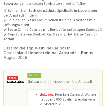
Bewertungen
der besten Spielstätten in deiner Nähe!
💡
Schnell & einfach die nächste Spielhalle in Liebenstein
bei Arnstadt finden!
✔️
Spielhallen & Casinos in Liebenstein bei Arnstadt mit
Öffnungszeiten
✔️
Beste Online Casinos mit Bonus für sofortigen Spielspaß
✔️
Top-Spiele wie Book of Ra, Sizzling Hot & Live-Casino-
Action
Das sind die Top 16 Online Casinos in
Deutschland,
Liebenstein bei Arnstadt – Bonus
August 2026
Premium
online
Gollazo
sucht in
Liebenstein bei Arnstadt
Golazzo
: Premium Casino & Wetten
mit über 5.000 Spielen & exklusivem
VIP-Bereich ✓