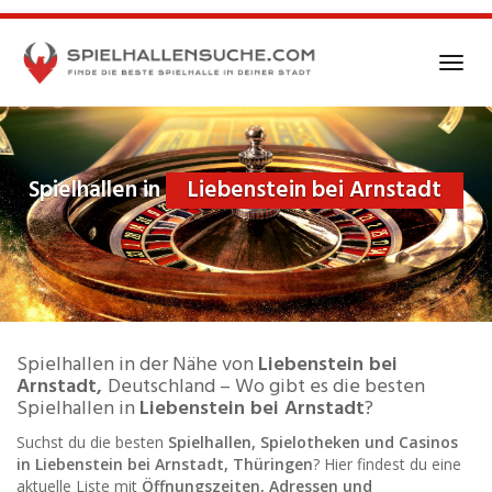
Skip
to
main
Toggl
content
navig
Spielhallen in
Liebenstein bei Arnstadt
Spielhallen in der Nähe von
Liebenstein bei
Arnstadt,
Deutschland – Wo gibt es die besten
Spielhallen in
Liebenstein bei Arnstadt
?
Suchst du die besten
Spielhallen, Spielotheken und Casinos
in Liebenstein bei Arnstadt, Thüringen
? Hier findest du eine
aktuelle Liste mit
Öffnungszeiten, Adressen und