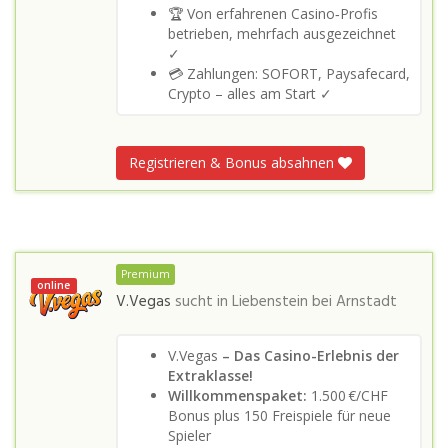
🏆 Von erfahrenen Casino‑Profis
betrieben, mehrfach ausgezeichnet
✓
💳 Zahlungen: SOFORT, Paysafecard,
Crypto – alles am Start ✓
Registrieren & Bonus absahnen
Premium
online
V.Vegas
sucht in
Liebenstein bei Arnstadt
V.Vegas
– Das Casino-Erlebnis der
Extraklasse!
Willkommenspaket:
1.500 €/CHF
Bonus plus 150 Freispiele für neue
Spieler