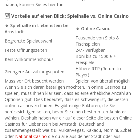
haben, können Sie es hier tun.
🆚 Vorteile auf einen Blick: Spielhalle vs. Online Casino
🔹
Spielhalle in Liebenstein bei
🔹
Online Casino
Arnstadt
Tausende von Slots &
Begrenzte Spielauswahl
Tischspielen
Feste Öffnungszeiten
24/7 verfügbar
Boni bis zu 1500 € +
Kein Willkommensbonus
Freispiele
Höhere RTP (Return to
Geringere Auszahlungsquoten
Player)
Muss vor Ort besucht werden
Spielen von überall möglich
Wenn Sie sich daran beteiligen möchten, in online Casinos zu
spielen, muss Ihnen klar sein, dass es eine erhebliche Anzahl an
Optionen gibt. Dies bedeutet, dass es schwierig ist, die besten
online casinos zu finden. Es gibt einige Faktoren, die Sie
berücksichtigen sollten, bevor Sie einen bestimmten Anbieter
wählen. Deshalb haben wir dir auf dieser Seite die besten Online
Casinos für Liebenstein bei Arnstadt, Deutschland
zusammengestellt wie z.B. VulkanVegas, Kakadu, Nomini. 22bet
oder
National Casino
die du alle aus deiner Stadt oder aus