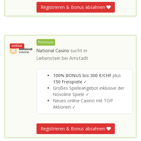
Registrieren & Bonus absahnen
Premium
online
National Casino
sucht in
Liebenstein bei Arnstadt
100% BONUS bis 300 €/CHF
plus
150 Freispiele
✓
Großes Spieleangebot inklusive der
Novoline Spiele ✓
Neues online Casino mit TOP
Aktionen ✓
Registrieren & Bonus absahnen