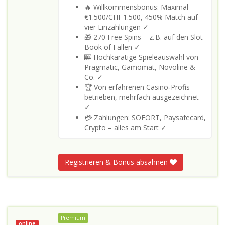
🔥 Willkommensbonus: Maximal
€1.500/CHF 1.500, 450% Match auf
vier Einzahlungen ✓
🎁 270 Free Spins – z. B. auf den Slot
Book of Fallen ✓
🎰 Hochkarätige Spieleauswahl von
Pragmatic, Gamomat, Novoline &
Co. ✓
🏆 Von erfahrenen Casino‑Profis
betrieben, mehrfach ausgezeichnet
✓
💳 Zahlungen: SOFORT, Paysafecard,
Crypto – alles am Start ✓
Registrieren & Bonus absahnen
Premium
online