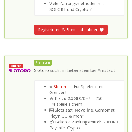
Viele Zahlungsmethoden mit
SOFORT und Crypto ✓
Registrieren & Bonus absahnen
Premium
online
Slotoro
sucht in
Liebenstein bei Arnstadt
⭐
Slotoro
– Für Spieler ohne
Grenzen!
🔥 Bis zu
2.500 €/CHF
+ 250
Freispiele sichern
🎰 Slots satt:
Novoline
, Gamomat,
Play’n GO & mehr
💳 Beliebte Zahlungsmittel:
SOFORT
,
Paysafe, Crypto…