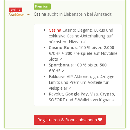
Premium
online
Casina
sucht in
Liebenstein bei Arnstadt
Casina
Casino: Eleganz, Luxus und
exklusive Casino-Unterhaltung auf
höchstem Niveau ✓
Casino-Bonus:
100 % bis zu
2.000
€/CHF + 300 Freispiele
auf Novoline-
Slots ✓
Sportbonus:
100 % bis zu
500
€/CHF
✓
Exklusive VIP-Aktionen, großzügige
Limits und Premium-Vorteile für
Vielspieler ✓
Revolut,
Google Pay
, Visa,
Crypto
,
SOFORT und E-Wallets verfügbar ✓
Registrieren & Bonus absahnen