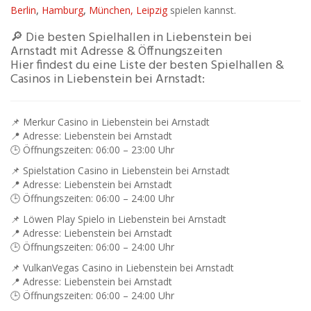
Berlin
,
Hamburg
,
München,
Leipzig
spielen kannst.
🔎 Die besten Spielhallen in Liebenstein bei
Arnstadt mit Adresse & Öffnungszeiten
Hier findest du eine Liste der besten Spielhallen &
Casinos in Liebenstein bei Arnstadt:
📌 Merkur Casino in Liebenstein bei Arnstadt
📍 Adresse: Liebenstein bei Arnstadt
🕒 Öffnungszeiten: 06:00 – 23:00 Uhr
📌 Spielstation Casino in Liebenstein bei Arnstadt
📍 Adresse: Liebenstein bei Arnstadt
🕒 Öffnungszeiten: 06:00 – 24:00 Uhr
📌 Löwen Play Spielo in Liebenstein bei Arnstadt
📍 Adresse: Liebenstein bei Arnstadt
🕒 Öffnungszeiten: 06:00 – 24:00 Uhr
📌 VulkanVegas Casino in Liebenstein bei Arnstadt
📍 Adresse: Liebenstein bei Arnstadt
🕒 Öffnungszeiten: 06:00 – 24:00 Uhr