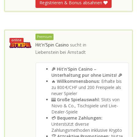
Registrieren & Bonus absahnen
Premium
online
Hit’n’Spin Casino
sucht in
Liebenstein bei Arnstadt
🎉 Hit’n’Spin Casino –
Unterhaltung pur ohne Limits! 🎉
🔥
Willkommensbonus:
Erhalte bis
zu 800 €/CHF und 200 Freispiele als
neuer Spieler
🎰
Große Spielauswahl:
Slots von
Novo & Co., Tischspiele und Live-
Dealer-Spiele
💳
Bequeme Zahlungen:
Unterstützt diverse
Zahlungsmethoden inklusive Krypto
🏆
Attraktive Promotionen:
Nutze