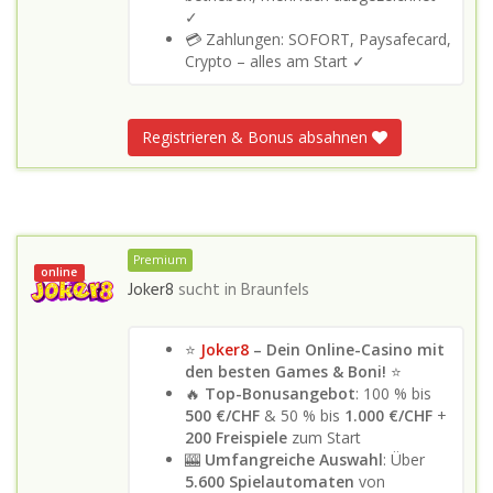
✓
💳 Zahlungen: SOFORT, Paysafecard,
Crypto – alles am Start ✓
Registrieren & Bonus absahnen
Premium
online
Joker8
sucht in
Braunfels
⭐
Joker8
– Dein Online-Casino mit
den besten Games & Boni!
⭐
🔥
Top-Bonusangebot
: 100 % bis
500 €/CHF
& 50 % bis
1.000 €/CHF
+
200 Freispiele
zum Start
🎰
Umfangreiche Auswahl
: Über
5.600 Spielautomaten
von