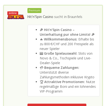
Premium
online
Hit’n’Spin Casino
sucht in
Braunfels
🎉 Hit’n’Spin Casino –
Unterhaltung pur ohne Limits! 🎉
🔥
Willkommensbonus:
Erhalte bis
zu 800 €/CHF und 200 Freispiele als
neuer Spieler
🎰
Große Spielauswahl:
Slots von
Novo & Co., Tischspiele und Live-
Dealer-Spiele
💳
Bequeme Zahlungen:
Unterstützt diverse
Zahlungsmethoden inklusive Krypto
🏆
Attraktive Promotionen:
Nutze
regelmäßige Boni und ein lohnendes
VIP-Programm