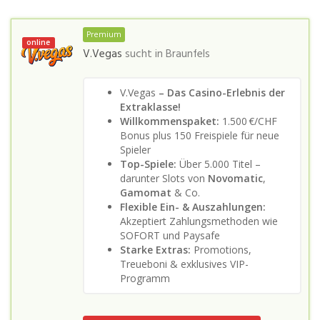
Premium
online
V.Vegas
sucht in
Braunfels
V.Vegas
– Das Casino-Erlebnis der
Extraklasse!
Willkommenspaket:
1.500 €/CHF
Bonus plus 150 Freispiele für neue
Spieler
Top-Spiele:
Über 5.000 Titel –
darunter Slots von
Novomatic
,
Gamomat
& Co.
Flexible Ein- & Auszahlungen:
Akzeptiert Zahlungsmethoden wie
SOFORT und Paysafe
Starke Extras:
Promotions,
Treueboni & exklusives VIP-
Programm