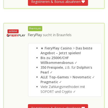
Registrieren & Bonus absahnen
Premium
online
FieryPlay
sucht in
Braunfels
★
FieryPlay Casino
>
Das beste
Angebot – Jetzt spielen!
Bis zu 2500€/CHF
Willkommensbonus
✓
350 Freispiele
, z.B. für
Dolphin’s
Pearl
✓
ALLE Top-Games
>
Novomatic
✓
Pragmatic
✓
Viele Zahlungsmethoden mit
SOFORT und Crypto ✓