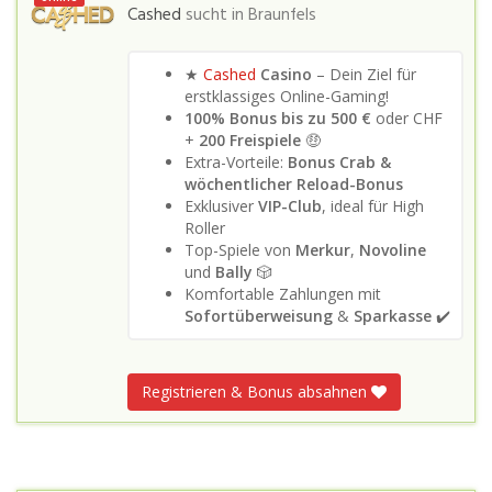
Cashed
sucht in
Braunfels
★
Cashed
Casino
– Dein Ziel für
erstklassiges Online-Gaming!
100% Bonus bis zu 500 €
oder CHF
+
200 Freispiele
🤑
Extra-Vorteile:
Bonus Crab &
wöchentlicher Reload-Bonus
Exklusiver
VIP-Club
, ideal für High
Roller
Top-Spiele von
Merkur
,
Novoline
und
Bally
🎲
Komfortable Zahlungen mit
Sofortüberweisung
&
Sparkasse
✔️
Registrieren & Bonus absahnen