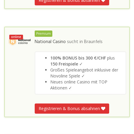
Registrieren & Bonus absahnen
Premium
online
National Casino
sucht in
Braunfels
100% BONUS bis 300 €/CHF
plus
150 Freispiele
✓
Großes Spieleangebot inklusive der
Novoline Spiele ✓
Neues online Casino mit TOP
Aktionen ✓
Registrieren & Bonus absahnen