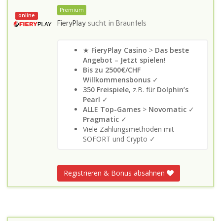
Premium
online
FieryPlay
sucht in
Braunfels
★
FieryPlay Casino
>
Das beste
Angebot – Jetzt spielen!
Bis zu 2500€/CHF
Willkommensbonus
✓
350 Freispiele
, z.B. für
Dolphin’s
Pearl
✓
ALLE Top-Games
>
Novomatic
✓
Pragmatic
✓
Viele Zahlungsmethoden mit
SOFORT und Crypto ✓
Registrieren & Bonus absahnen