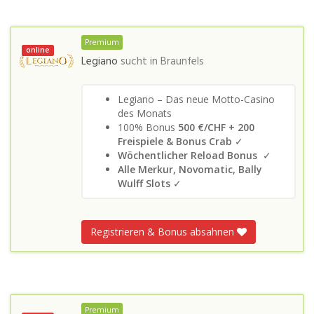
Premium
online
Legiano
sucht in
Braunfels
Legiano – Das neue Motto-Casino
des Monats
100% Bonus
500 €/CHF + 200
Freispiele & Bonus Crab
✓
Wöchentlicher Reload Bonus
✓
Alle Merkur, Novomatic, Bally
Wulff Slots
✓
Registrieren & Bonus absahnen
Premium