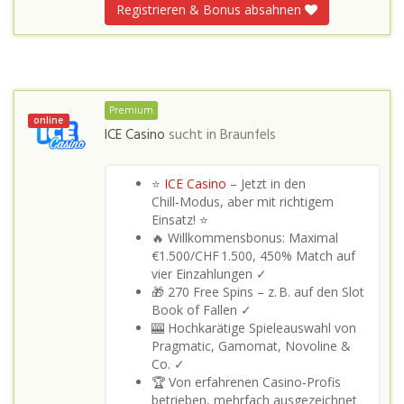
Registrieren & Bonus absahnen
Premium
online
ICE Casino
sucht in
Braunfels
⭐
ICE Casino
– Jetzt in den
Chill‑Modus, aber mit richtigem
Einsatz! ⭐
🔥 Willkommensbonus: Maximal
€1.500/CHF 1.500, 450% Match auf
vier Einzahlungen ✓
🎁 270 Free Spins – z. B. auf den Slot
Book of Fallen ✓
🎰 Hochkarätige Spieleauswahl von
Pragmatic, Gamomat, Novoline &
Co. ✓
🏆 Von erfahrenen Casino‑Profis
betrieben, mehrfach ausgezeichnet