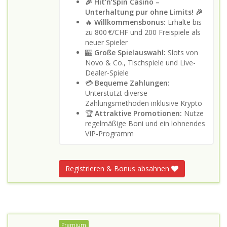
🎉 Hit’n’Spin Casino –
Unterhaltung pur ohne Limits! 🎉
🔥
Willkommensbonus:
Erhalte bis
zu 800 €/CHF und 200 Freispiele als
neuer Spieler
🎰
Große Spielauswahl:
Slots von
Novo & Co., Tischspiele und Live-
Dealer-Spiele
💳
Bequeme Zahlungen:
Unterstützt diverse
Zahlungsmethoden inklusive Krypto
🏆
Attraktive Promotionen:
Nutze
regelmäßige Boni und ein lohnendes
VIP-Programm
Registrieren & Bonus absahnen
Premium