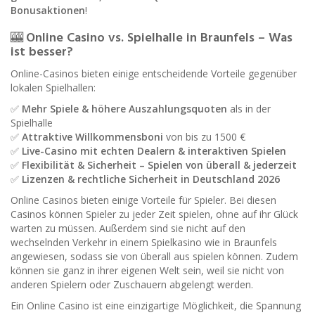
Bonusaktionen
!
🎰
Online Casino vs. Spielhalle in Braunfels – Was
ist besser?
Online-Casinos bieten einige entscheidende Vorteile gegenüber
lokalen Spielhallen:
✅
Mehr Spiele & höhere Auszahlungsquoten
als in der
Spielhalle
✅
Attraktive Willkommensboni
von bis zu 1500 €
✅
Live-Casino mit echten Dealern & interaktiven Spielen
✅
Flexibilität & Sicherheit – Spielen von überall & jederzeit
✅
Lizenzen & rechtliche Sicherheit in Deutschland 2026
Online Casinos bieten einige Vorteile für Spieler. Bei diesen
Casinos können Spieler zu jeder Zeit spielen, ohne auf ihr Glück
warten zu müssen. Außerdem sind sie nicht auf den
wechselnden Verkehr in einem Spielkasino wie in Braunfels
angewiesen, sodass sie von überall aus spielen können. Zudem
können sie ganz in ihrer eigenen Welt sein, weil sie nicht von
anderen Spielern oder Zuschauern abgelengt werden.
Ein Online Casino ist eine einzigartige Möglichkeit, die Spannung