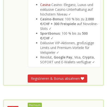
Casina
Casino: Eleganz, Luxus und
exklusive Casino-Unterhaltung auf
höchstem Niveau ✓
Casino-Bonus:
100 % bis zu
2.000
€/CHF + 300 Freispiele
auf Novoline-
Slots ✓
Sportbonus:
100 % bis zu
500
€/CHF
✓
Exklusive VIP-Aktionen, großzügige
Limits und Premium-Vorteile für
Vielspieler ✓
Revolut,
Google Pay
, Visa,
Crypto
,
SOFORT und E-Wallets verfügbar ✓
Registrieren & Bonus absahnen
Premium