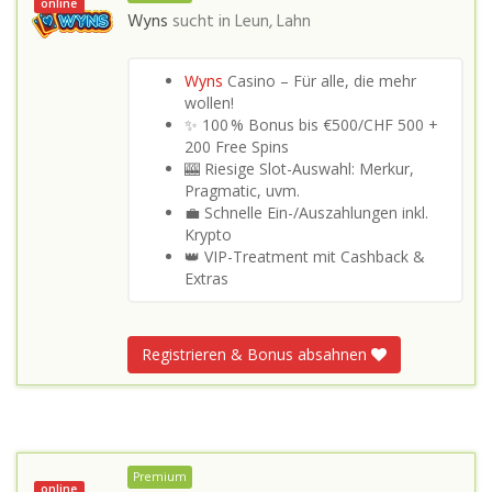
online
Wyns
sucht in
Leun, Lahn
Wyns
Casino – Für alle, die mehr
wollen!
✨ 100 % Bonus bis €500/CHF 500 +
200 Free Spins
🎰 Riesige Slot-Auswahl: Merkur,
Pragmatic, uvm.
💼 Schnelle Ein-/Auszahlungen inkl.
Krypto
👑 VIP-Treatment mit Cashback &
Extras
Registrieren & Bonus absahnen
Premium
online