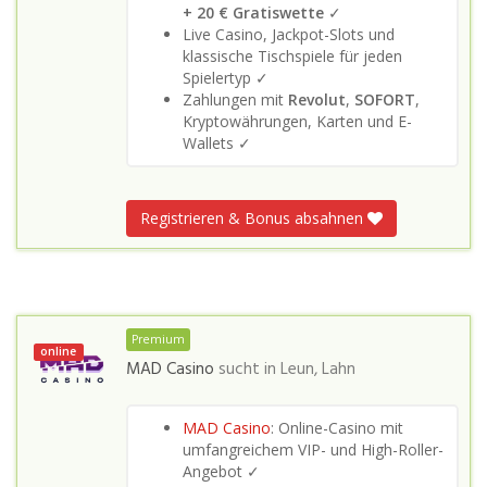
+ 20 € Gratiswette
✓
Live Casino, Jackpot-Slots und
klassische Tischspiele für jeden
Spielertyp ✓
Zahlungen mit
Revolut
,
SOFORT
,
Kryptowährungen, Karten und E-
Wallets ✓
Registrieren & Bonus absahnen
Premium
online
MAD Casino
sucht in
Leun, Lahn
MAD Casino
: Online-Casino mit
umfangreichem VIP- und High-Roller-
Angebot ✓