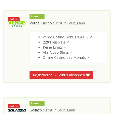
Premium
online
Verde Casino
sucht in
Leun, Lahn
Verde Casino Bonus
1200 €
✓
220
Freispiele ✓
Keine Limits ✓
Alle
Novo Slots
✓
Online Casino des Monats ✓
Registrieren & Bonus absahnen
Premium
online
Gollazo
sucht in
Leun, Lahn