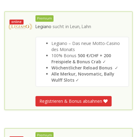
Premium
online
Legiano
sucht in
Leun, Lahn
Legiano – Das neue Motto-Casino
des Monats
100% Bonus
500 €/CHF + 200
Freispiele & Bonus Crab
✓
Wöchentlicher Reload Bonus
✓
Alle Merkur, Novomatic, Bally
Wulff Slots
✓
Registrieren & Bonus absahnen
Premium