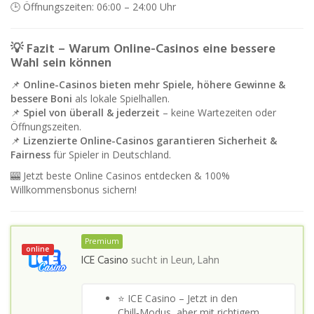
🕒 Öffnungszeiten: 06:00 – 24:00 Uhr
💡 Fazit – Warum Online-Casinos eine bessere
Wahl sein können
📌
Online-Casinos bieten mehr Spiele, höhere Gewinne &
bessere Boni
als lokale Spielhallen.
📌
Spiel von überall & jederzeit
– keine Wartezeiten oder
Öffnungszeiten.
📌
Lizenzierte Online-Casinos garantieren Sicherheit &
Fairness
für Spieler in Deutschland.
🎰 Jetzt beste Online Casinos entdecken & 100%
Willkommensbonus sichern!
Premium
online
ICE Casino
sucht in
Leun, Lahn
⭐ ICE Casino – Jetzt in den
Chill‑Modus, aber mit richtigem