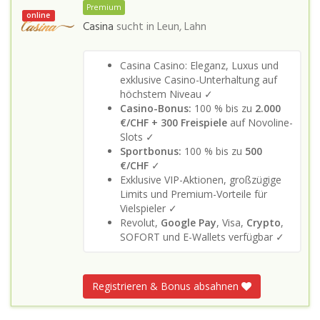
Premium
online
Casina
sucht in
Leun, Lahn
Casina Casino: Eleganz, Luxus und
exklusive Casino-Unterhaltung auf
höchstem Niveau ✓
Casino-Bonus:
100 % bis zu
2.000
€/CHF + 300 Freispiele
auf Novoline-
Slots ✓
Sportbonus:
100 % bis zu
500
€/CHF
✓
Exklusive VIP-Aktionen, großzügige
Limits und Premium-Vorteile für
Vielspieler ✓
Revolut,
Google Pay
, Visa,
Crypto
,
SOFORT und E-Wallets verfügbar ✓
Registrieren & Bonus absahnen