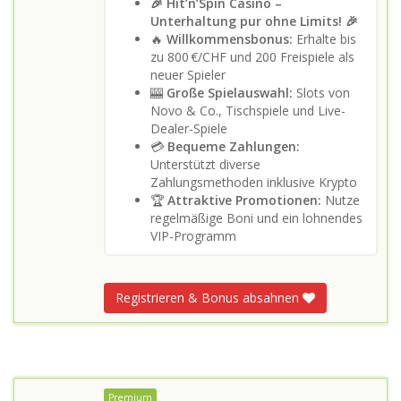
🎉 Hit’n’Spin Casino –
Unterhaltung pur ohne Limits! 🎉
🔥
Willkommensbonus:
Erhalte bis
zu 800 €/CHF und 200 Freispiele als
neuer Spieler
🎰
Große Spielauswahl:
Slots von
Novo & Co., Tischspiele und Live-
Dealer-Spiele
💳
Bequeme Zahlungen:
Unterstützt diverse
Zahlungsmethoden inklusive Krypto
🏆
Attraktive Promotionen:
Nutze
regelmäßige Boni und ein lohnendes
VIP-Programm
Registrieren & Bonus absahnen
Premium