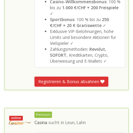
Casino-Willkommensbonus:
100 %
bis zu
1.000 €/CHF + 200 Freispiele
✓
Sportbonus:
100 % bis zu
250
€/CHF + 20 € Gratiswette
✓
Exklusive VIP-Belohnungen, hohe
Limits und besondere Aktionen für
Vielspieler ✓
Zahlungsmethoden:
Revolut
,
SOFORT
, Kreditkarten, Crypto,
Überweisung und E-Wallets ✓
Registrieren & Bonus absahnen
Premium
online
Casina
sucht in
Leun, Lahn