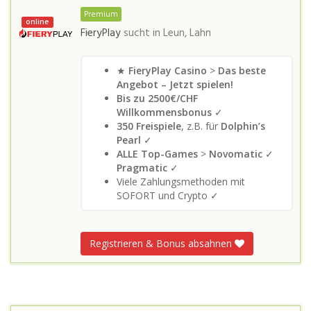
Premium
online
FieryPlay
sucht in
Leun, Lahn
★
FieryPlay Casino
>
Das beste
Angebot – Jetzt spielen!
Bis zu 2500€/CHF
Willkommensbonus
✓
350 Freispiele
, z.B. für
Dolphin’s
Pearl
✓
ALLE Top-Games
>
Novomatic
✓
Pragmatic
✓
Viele Zahlungsmethoden mit
SOFORT und Crypto ✓
Registrieren & Bonus absahnen