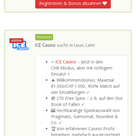
Registrieren & Bonus absahnen
Premium
online
ICE Casino
sucht in
Leun, Lahn
⭐
ICE Casino
– Jetzt in den
Chill‑Modus, aber mit richtigem
Einsatz! ⭐
🔥 Willkommensbonus: Maximal
€1.500/CHF 1.500, 450% Match auf
vier Einzahlungen ✓
🎁 270 Free Spins – z. B. auf den Slot
Book of Fallen ✓
🎰 Hochkarätige Spieleauswahl von
Pragmatic, Gamomat, Novoline &
Co. ✓
🏆 Von erfahrenen Casino‑Profis
betrieben, mehrfach ausgezeichnet