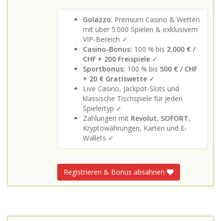
Golazzo
: Premium Casino & Wetten
mit über 5.000 Spielen & exklusivem
VIP-Bereich ✓
Casino-Bonus:
100 % bis
2.000 € /
CHF + 200 Freispiele
✓
Sportbonus:
100 % bis
500 € / CHF
+ 20 € Gratiswette
✓
Live Casino, Jackpot-Slots und
klassische Tischspiele für jeden
Spielertyp ✓
Zahlungen mit
Revolut
,
SOFORT
,
Kryptowährungen, Karten und E-
Wallets ✓
Registrieren & Bonus absahnen