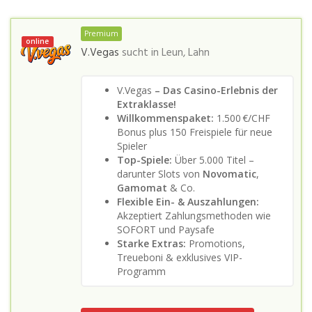
Premium
online
V.Vegas
sucht in
Leun, Lahn
V.Vegas
– Das Casino-Erlebnis der
Extraklasse!
Willkommenspaket:
1.500 €/CHF
Bonus plus 150 Freispiele für neue
Spieler
Top-Spiele:
Über 5.000 Titel –
darunter Slots von
Novomatic
,
Gamomat
& Co.
Flexible Ein- & Auszahlungen:
Akzeptiert Zahlungsmethoden wie
SOFORT und Paysafe
Starke Extras:
Promotions,
Treueboni & exklusives VIP-
Programm