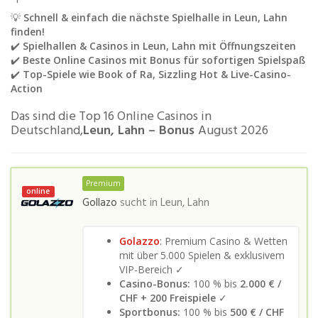
💡
Schnell & einfach die nächste Spielhalle in Leun, Lahn
finden!
✔️
Spielhallen & Casinos in Leun, Lahn mit Öffnungszeiten
✔️
Beste Online Casinos mit Bonus für sofortigen Spielspaß
✔️
Top-Spiele wie Book of Ra, Sizzling Hot & Live-Casino-
Action
Das sind die Top 16 Online Casinos in
Deutschland,
Leun, Lahn – Bonus
August 2026
Premium
online
Gollazo
sucht in
Leun, Lahn
Golazzo
: Premium Casino & Wetten
mit über 5.000 Spielen & exklusivem
VIP-Bereich ✓
Casino-Bonus:
100 % bis
2.000 € /
CHF + 200 Freispiele
✓
Sportbonus:
100 % bis
500 € / CHF