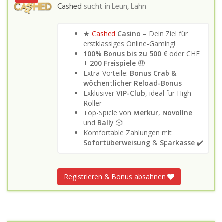
Cashed
sucht in
Leun, Lahn
★
Cashed
Casino
– Dein Ziel für
erstklassiges Online-Gaming!
100% Bonus bis zu 500 €
oder CHF
+
200 Freispiele
🤑
Extra-Vorteile:
Bonus Crab &
wöchentlicher Reload-Bonus
Exklusiver
VIP-Club
, ideal für High
Roller
Top-Spiele von
Merkur
,
Novoline
und
Bally
🎲
Komfortable Zahlungen mit
Sofortüberweisung
&
Sparkasse
✔️
Registrieren & Bonus absahnen