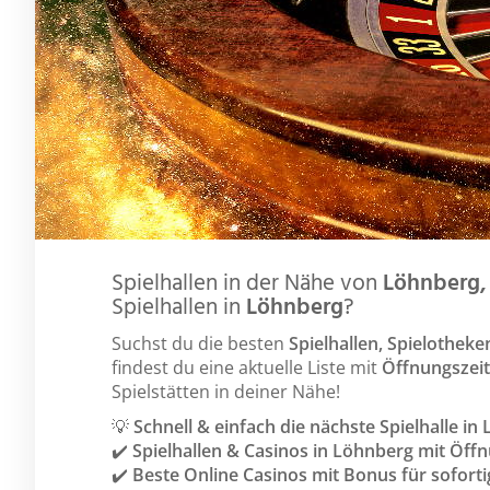
Spielhallen in der Nähe von
Löhnberg
Spielhallen in
Löhnberg
?
Suchst du die besten
Spielhallen, Spielothek
findest du eine aktuelle Liste mit
Öffnungszei
Spielstätten in deiner Nähe!
💡
Schnell & einfach die nächste Spielhalle in
✔️
Spielhallen & Casinos in Löhnberg mit Öff
✔️
Beste Online Casinos mit Bonus für sofort