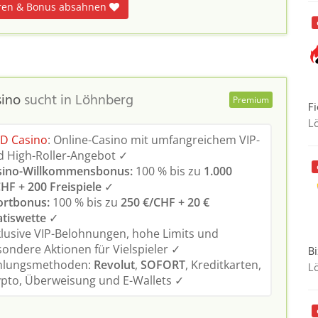
eren & Bonus absahnen
ino
sucht in
Löhnberg
Premium
Fi
L
D Casino
: Online-Casino mit umfangreichem VIP-
d High-Roller-Angebot ✓
sino-Willkommensbonus:
100 % bis zu
1.000
HF + 200 Freispiele
✓
ortbonus:
100 % bis zu
250 €/CHF + 20 €
atiswette
✓
lusive VIP-Belohnungen, hohe Limits und
ondere Aktionen für Vielspieler ✓
B
hlungsmethoden:
Revolut
,
SOFORT
, Kreditkarten,
L
ypto, Überweisung und E-Wallets ✓