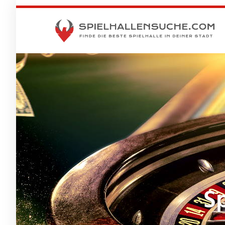
Skip
to
main
content
Sp