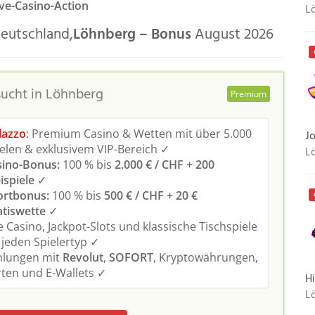
ive-Casino-Action
L
Deutschland,
Löhnberg – Bonus
August 2026
sucht in
Löhnberg
Premium
lazzo
: Premium Casino & Wetten mit über 5.000
J
elen & exklusivem VIP-Bereich ✓
L
sino-Bonus:
100 % bis
2.000 € / CHF + 200
ispiele
✓
ortbonus:
100 % bis
500 € / CHF + 20 €
atiswette
✓
e Casino, Jackpot-Slots und klassische Tischspiele
 jeden Spielertyp ✓
hlungen mit
Revolut
,
SOFORT
, Kryptowährungen,
ten und E-Wallets ✓
Hi
L