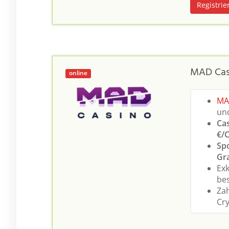
Registri
MAD Cas
online
MA
un
Ca
€/C
Sp
Gr
Exk
bes
Za
Cr