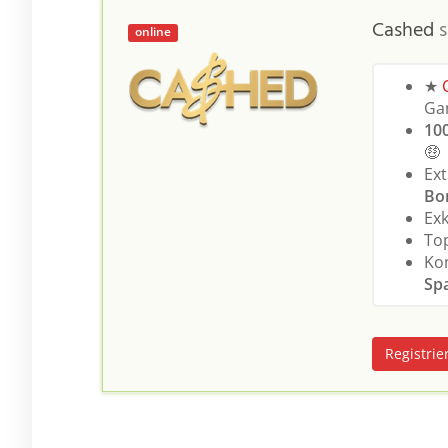
Cashed
s
online
★
Ga
10
🤑
Ext
Bo
Exk
To
Ko
Sp
Registri