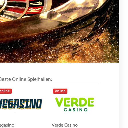
Beste Online Spielhallen:
online
online
egasino
Verde Casino