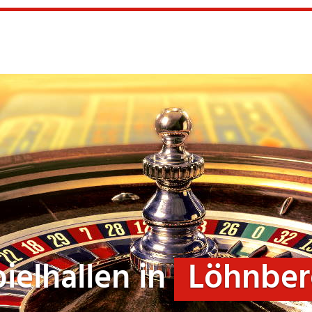
ielhallen in
Löhnber