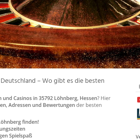
,
Deutschland – Wo gibt es die besten
en und Casinos in 35792 Löhnberg, Hessen
? Hier
ten, Adressen und Bewertungen
der besten
 Löhnberg finden!
nungszeiten
igen Spielspaß
V