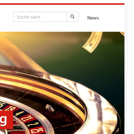
News
g