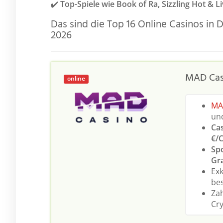
✔️
Top-Spiele wie Book of Ra, Sizzling Hot & L
Das sind die Top 16 Online Casinos in 
2026
MAD Cas
online
MA
un
Ca
€/C
Sp
Gr
Exk
bes
Za
Cr