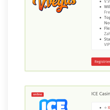
V.
Wi
Fre
Top
No
Fle
Za
Sta
VI
Registri
ICE Casi
online
⭐
I