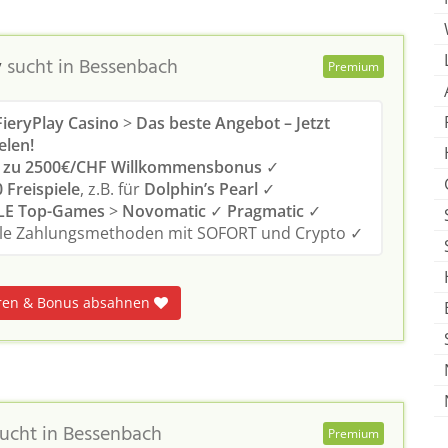
y
sucht in
Bessenbach
Premium
FieryPlay Casino
>
Das beste Angebot – Jetzt
elen!
s zu 2500€/CHF Willkommensbonus
✓
 Freispiele
, z.B. für
Dolphin’s Pearl
✓
LE Top-Games
>
Novomatic
✓
Pragmatic
✓
ele Zahlungsmethoden mit SOFORT und Crypto ✓
eren & Bonus absahnen
ucht in
Bessenbach
Premium