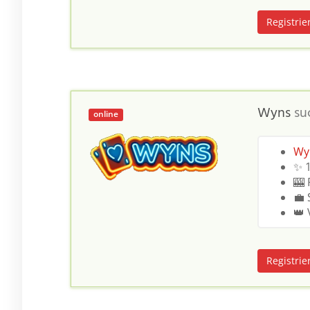
Registri
Wyns
su
online
Wy
✨ 1
🎰 
💼 
👑 
Registri