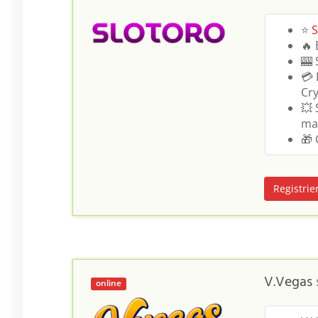
⭐
S
🔥 
🎰 
💳 
Cr
💥 
ma
🎁 
Registri
V.Vegas
online