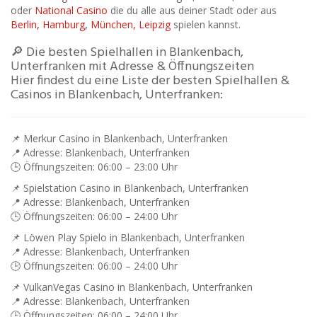
oder
National Casino
die du alle aus deiner Stadt oder aus
Berlin
,
Hamburg
,
München,
Leipzig
spielen kannst.
🔎 Die besten Spielhallen in Blankenbach,
Unterfranken mit Adresse & Öffnungszeiten
Hier findest du eine Liste der besten Spielhallen &
Casinos in Blankenbach, Unterfranken:
📌 Merkur Casino in Blankenbach, Unterfranken
📍 Adresse: Blankenbach, Unterfranken
🕒 Öffnungszeiten: 06:00 – 23:00 Uhr
📌 Spielstation Casino in Blankenbach, Unterfranken
📍 Adresse: Blankenbach, Unterfranken
🕒 Öffnungszeiten: 06:00 – 24:00 Uhr
📌 Löwen Play Spielo in Blankenbach, Unterfranken
📍 Adresse: Blankenbach, Unterfranken
🕒 Öffnungszeiten: 06:00 – 24:00 Uhr
📌 VulkanVegas Casino in Blankenbach, Unterfranken
📍 Adresse: Blankenbach, Unterfranken
🕒 Öffnungszeiten: 06:00 – 24:00 Uhr