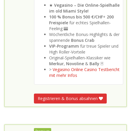
★
Vegasino – Die Online-Spielhalle
im old Miami Style!
100 % Bonus bis 500 €/CHF
+
200
Freispiele
für echtes Spielhallen-
Feeling 🎰
Wöchentliche Bonus-Highlights & der
spannende
Bonus Crab
VIP-Programm
für treue Spieler und
High Roller-Vorteile
Original-Spielhallen-Klassiker wie
Merkur
,
Novoline
&
Bally
🃏
>
Vegasino Online Casino Testbericht
mit mehr Infos
Registrieren & Bonus absahnen