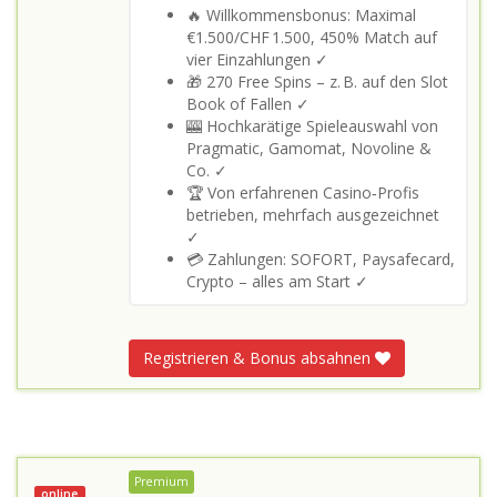
🔥 Willkommensbonus: Maximal
€1.500/CHF 1.500, 450% Match auf
vier Einzahlungen ✓
🎁 270 Free Spins – z. B. auf den Slot
Book of Fallen ✓
🎰 Hochkarätige Spieleauswahl von
Pragmatic, Gamomat, Novoline &
Co. ✓
🏆 Von erfahrenen Casino‑Profis
betrieben, mehrfach ausgezeichnet
✓
💳 Zahlungen: SOFORT, Paysafecard,
Crypto – alles am Start ✓
Registrieren & Bonus absahnen
Premium
online