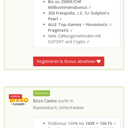
Bis zu 2500€/CHF
Willkommensbonus
✓
350 Freispiele
, z.B. für
Dolphin’s
Pearl
✓
ALLE Top-Games
>
Novomatic
✓
Pragmatic
✓
Viele Zahlungsmethoden mit
SOFORT und Crypto ✓
Registrieren & Bonus absahnen
Premium
online
Bizzo Casino
sucht in
Blankenbach, Unterfranken
Erstbonus 100% bis
100€ + 100 FS
✓