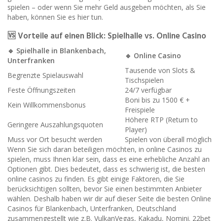
spielen – oder wenn Sie mehr Geld ausgeben möchten, als Sie
haben, können Sie es hier tun.
🆚 Vorteile auf einen Blick: Spielhalle vs. Online Casino
🔹
Spielhalle in Blankenbach,
🔹
Online Casino
Unterfranken
Tausende von Slots &
Begrenzte Spielauswahl
Tischspielen
Feste Öffnungszeiten
24/7 verfügbar
Boni bis zu 1500 € +
Kein Willkommensbonus
Freispiele
Höhere RTP (Return to
Geringere Auszahlungsquoten
Player)
Muss vor Ort besucht werden
Spielen von überall möglich
Wenn Sie sich daran beteiligen möchten, in online Casinos zu
spielen, muss Ihnen klar sein, dass es eine erhebliche Anzahl an
Optionen gibt. Dies bedeutet, dass es schwierig ist, die besten
online casinos zu finden. Es gibt einige Faktoren, die Sie
berücksichtigen sollten, bevor Sie einen bestimmten Anbieter
wählen. Deshalb haben wir dir auf dieser Seite die besten Online
Casinos für Blankenbach, Unterfranken, Deutschland
zusammengestellt wie z.B. VulkanVegas, Kakadu, Nomini. 22bet