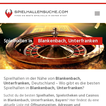
Skip
to
main
Toggl
content
navig
Spielhallen in
Blankenbach, Unterfranken
Spielhallen in der Nähe von
Blankenbach,
Unterfranken,
Deutschland – Wo gibt es die besten
Spielhallen in
Blankenbach, Unterfranken
?
Suchst du die besten
Spielhallen, Spielotheken und Casinos
in Blankenbach, Unterfranken, Bayern
? Hier findest du eine
aktuelle Liste mit
Öffnungszeiten, Adressen und