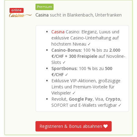
Premium
online
Casina
sucht in
Blankenbach, Unterfranken
Casina
Casino: Eleganz, Luxus und
exklusive Casino-Unterhaltung auf
höchstem Niveau ✓
Casino-Bonus:
100 % bis zu
2.000
€/CHF + 300 Freispiele
auf Novoline-
Slots ✓
Sportbonus:
100 % bis zu
500
€/CHF
✓
Exklusive VIP-Aktionen, großzügige
Limits und Premium-Vorteile für
Vielspieler ✓
Revolut,
Google Pay
, Visa,
Crypto
,
SOFORT und E-Wallets verfügbar ✓
Registrieren & Bonus absahnen