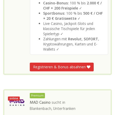
Casino-Bonus:
100 % bis
2.000 € /
CHF + 200 Freispiele
✓
Sportbonus:
100 % bis
500 € / CHF
+ 20 € Gratiswette
✓
Live Casino, Jackpot-Slots und
klassische Tischspiele für jeden
Spielertyp ✓
Zahlungen mit
Revolut
,
SOFORT
,
Kryptowährungen, Karten und E-
Wallets ✓
Registrieren & Bonus absahnen
Premium
online
MAD Casino
sucht in
Blankenbach, Unterfranken