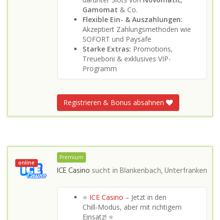
Gamomat
& Co.
Flexible Ein- & Auszahlungen:
Akzeptiert Zahlungsmethoden wie
SOFORT und Paysafe
Starke Extras:
Promotions,
Treueboni & exklusives VIP-
Programm
Registrieren & Bonus absahnen
Premium
online
ICE Casino
sucht in
Blankenbach, Unterfranken
⭐
ICE Casino
– Jetzt in den
Chill‑Modus, aber mit richtigem
Einsatz! ⭐