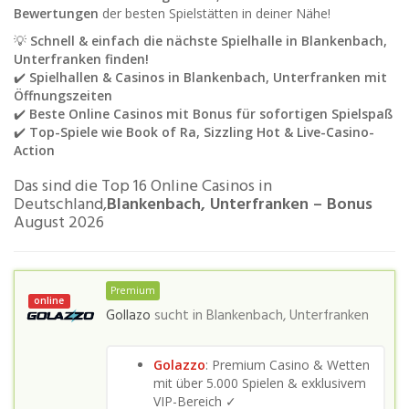
Bewertungen
der besten Spielstätten in deiner Nähe!
💡
Schnell & einfach die nächste Spielhalle in Blankenbach,
Unterfranken finden!
✔️
Spielhallen & Casinos in Blankenbach, Unterfranken mit
Öffnungszeiten
✔️
Beste Online Casinos mit Bonus für sofortigen Spielspaß
✔️
Top-Spiele wie Book of Ra, Sizzling Hot & Live-Casino-
Action
Das sind die Top 16 Online Casinos in
Deutschland,
Blankenbach, Unterfranken – Bonus
August 2026
Premium
online
Gollazo
sucht in
Blankenbach, Unterfranken
Golazzo
: Premium Casino & Wetten
mit über 5.000 Spielen & exklusivem
VIP-Bereich ✓