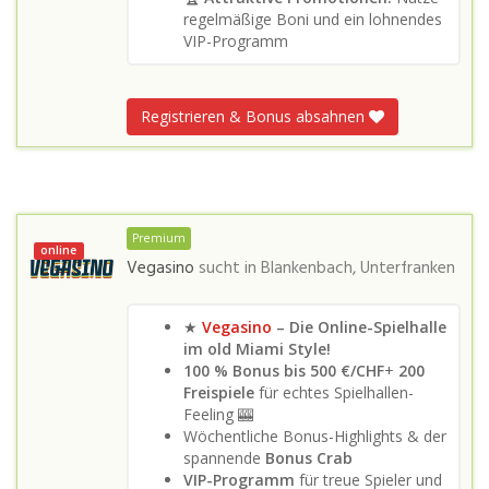
regelmäßige Boni und ein lohnendes
VIP-Programm
Registrieren & Bonus absahnen
Premium
online
Vegasino
sucht in
Blankenbach, Unterfranken
★
Vegasino
– Die Online-Spielhalle
im old Miami Style!
100 % Bonus bis 500 €/CHF
+
200
Freispiele
für echtes Spielhallen-
Feeling 🎰
Wöchentliche Bonus-Highlights & der
spannende
Bonus Crab
VIP-Programm
für treue Spieler und