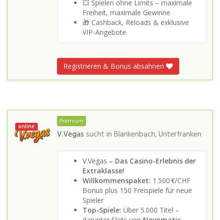
💥 Spielen ohne Limits – maximale
Freiheit, maximale Gewinne
🎁 Cashback, Reloads & exklusive
VIP-Angebote
Registrieren & Bonus absahnen
Premium
online
V.Vegas
sucht in
Blankenbach, Unterfranken
V.Vegas
– Das Casino-Erlebnis der
Extraklasse!
Willkommenspaket:
1.500 €/CHF
Bonus plus 150 Freispiele für neue
Spieler
Top-Spiele:
Über 5.000 Titel –
darunter Slots von
Novomatic
,