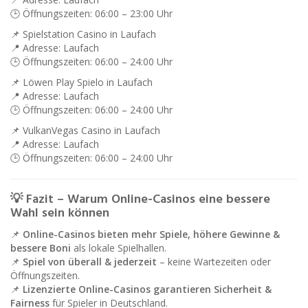
🕒 Öffnungszeiten: 06:00 – 23:00 Uhr
📌 Spielstation Casino in Laufach
📍 Adresse: Laufach
🕒 Öffnungszeiten: 06:00 – 24:00 Uhr
📌 Löwen Play Spielo in Laufach
📍 Adresse: Laufach
🕒 Öffnungszeiten: 06:00 – 24:00 Uhr
📌 VulkanVegas Casino in Laufach
📍 Adresse: Laufach
🕒 Öffnungszeiten: 06:00 – 24:00 Uhr
💡 Fazit – Warum Online-Casinos eine bessere
Wahl sein können
📌
Online-Casinos bieten mehr Spiele, höhere Gewinne &
bessere Boni
als lokale Spielhallen.
📌
Spiel von überall & jederzeit
– keine Wartezeiten oder
Öffnungszeiten.
📌
Lizenzierte Online-Casinos garantieren Sicherheit &
Fairness
für Spieler in Deutschland.