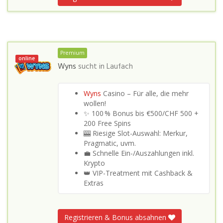
Premium
online
Wyns
sucht in
Laufach
Wyns
Casino – Für alle, die mehr
wollen!
✨ 100 % Bonus bis €500/CHF 500 +
200 Free Spins
🎰 Riesige Slot-Auswahl: Merkur,
Pragmatic, uvm.
💼 Schnelle Ein-/Auszahlungen inkl.
Krypto
👑 VIP-Treatment mit Cashback &
Extras
Registrieren & Bonus absahnen