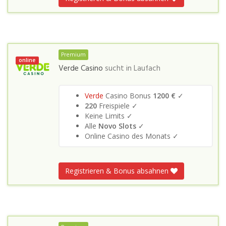
Premium
online
Verde Casino
sucht in
Laufach
Verde
Casino Bonus
1200 €
✓
220
Freispiele ✓
Keine Limits ✓
Alle
Novo Slots
✓
Online Casino des Monats ✓
Registrieren & Bonus absahnen