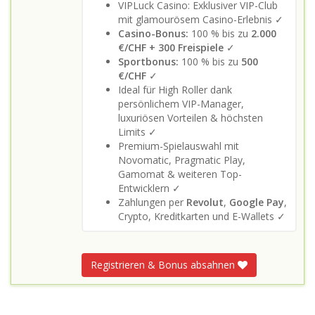
VIPLuck Casino: Exklusiver VIP-Club
mit glamourösem Casino-Erlebnis ✓
Casino-Bonus:
100 % bis zu
2.000
€/CHF + 300 Freispiele
✓
Sportbonus:
100 % bis zu
500
€/CHF
✓
Ideal für High Roller dank
persönlichem VIP-Manager,
luxuriösen Vorteilen & höchsten
Limits ✓
Premium-Spielauswahl mit
Novomatic, Pragmatic Play,
Gamomat & weiteren Top-
Entwicklern ✓
Zahlungen per
Revolut
,
Google Pay
,
Crypto, Kreditkarten und E-Wallets ✓
Registrieren & Bonus absahnen