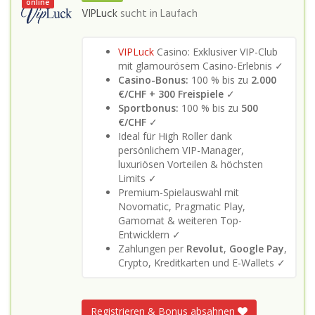
online
VIPLuck
sucht in
Laufach
VIPLuck
Casino: Exklusiver VIP-Club
mit glamourösem Casino-Erlebnis ✓
Casino-Bonus:
100 % bis zu
2.000
€/CHF + 300 Freispiele
✓
Sportbonus:
100 % bis zu
500
€/CHF
✓
Ideal für High Roller dank
persönlichem VIP-Manager,
luxuriösen Vorteilen & höchsten
Limits ✓
Premium-Spielauswahl mit
Novomatic, Pragmatic Play,
Gamomat & weiteren Top-
Entwicklern ✓
Zahlungen per
Revolut
,
Google Pay
,
Crypto, Kreditkarten und E-Wallets ✓
Registrieren & Bonus absahnen