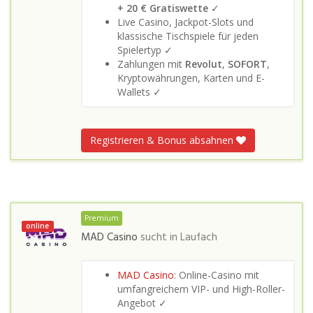
+ 20 € Gratiswette
✓
Live Casino, Jackpot-Slots und
klassische Tischspiele für jeden
Spielertyp ✓
Zahlungen mit
Revolut
,
SOFORT
,
Kryptowährungen, Karten und E-
Wallets ✓
Registrieren & Bonus absahnen
Premium
online
MAD Casino
sucht in
Laufach
MAD Casino
: Online-Casino mit
umfangreichem VIP- und High-Roller-
Angebot ✓