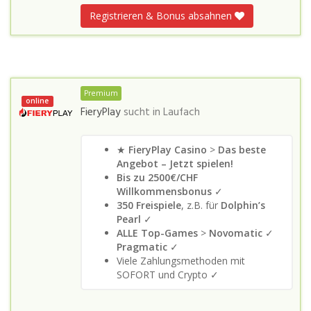
Registrieren & Bonus absahnen
Premium
online
FieryPlay
sucht in
Laufach
★
FieryPlay Casino
>
Das beste
Angebot – Jetzt spielen!
Bis zu 2500€/CHF
Willkommensbonus
✓
350 Freispiele
, z.B. für
Dolphin’s
Pearl
✓
ALLE Top-Games
>
Novomatic
✓
Pragmatic
✓
Viele Zahlungsmethoden mit
SOFORT und Crypto ✓