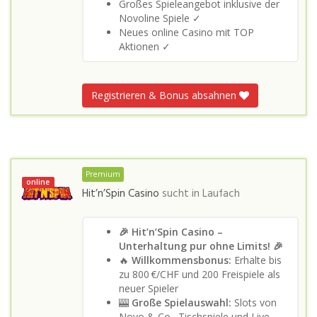
Großes Spieleangebot inklusive der
Novoline Spiele ✓
Neues online Casino mit TOP
Aktionen ✓
Registrieren & Bonus absahnen
Premium
online
Hit’n’Spin Casino
sucht in
Laufach
🎉 Hit’n’Spin Casino –
Unterhaltung pur ohne Limits! 🎉
🔥
Willkommensbonus:
Erhalte bis
zu 800 €/CHF und 200 Freispiele als
neuer Spieler
🎰
Große Spielauswahl:
Slots von
Novo & Co., Tischspiele und Live-