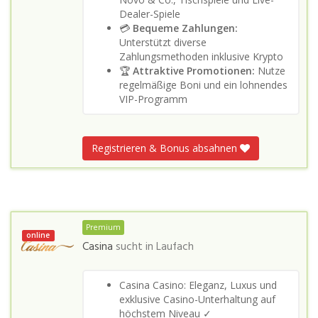
Dealer-Spiele
💳
Bequeme Zahlungen:
Unterstützt diverse
Zahlungsmethoden inklusive Krypto
🏆
Attraktive Promotionen:
Nutze
regelmäßige Boni und ein lohnendes
VIP-Programm
Registrieren & Bonus absahnen
Premium
online
Casina
sucht in
Laufach
Casina Casino: Eleganz, Luxus und
exklusive Casino-Unterhaltung auf
höchstem Niveau ✓