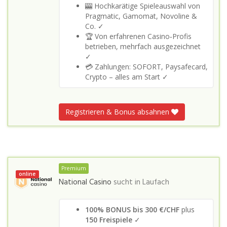
🎰 Hochkarätige Spieleauswahl von
Pragmatic, Gamomat, Novoline &
Co. ✓
🏆 Von erfahrenen Casino‑Profis
betrieben, mehrfach ausgezeichnet
✓
💳 Zahlungen: SOFORT, Paysafecard,
Crypto – alles am Start ✓
Registrieren & Bonus absahnen
Premium
online
National Casino
sucht in
Laufach
100% BONUS bis 300 €/CHF
plus
150 Freispiele
✓