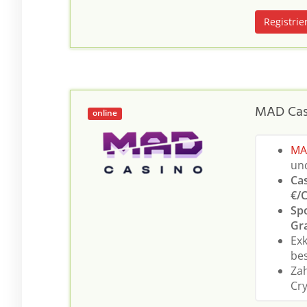
Registri
MAD Cas
online
MA
un
Ca
€/C
Sp
Gr
Exk
bes
Za
Cr