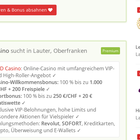
eren & Bonus absahnen
L
ino
sucht in
Lauter, Oberfranken
Premium
L
D Casino
: Online-Casino mit umfangreichem VIP-
d High-Roller-Angebot ✓
sino-Willkommensbonus:
100 % bis zu
1.000
HF + 200 Freispiele
✓
ortbonus:
100 % bis zu
250 €/CHF + 20 €
atiswette
✓
lusive VIP-Belohnungen, hohe Limits und
Hi
ondere Aktionen für Vielspieler ✓
L
hlungsmethoden:
Revolut
,
SOFORT
, Kreditkarten,
ypto, Überweisung und E-Wallets ✓