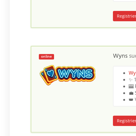
Registri
Wyns
su
online
Wy
✨ 1
🎰 
💼 
👑 
Registri