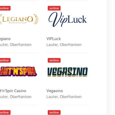
online
online
egiano
VIPLuck
auter, Oberfranken
Lauter, Oberfranken
online
online
t’n’Spin Casino
Vegasino
auter, Oberfranken
Lauter, Oberfranken
online
online