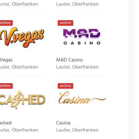
auter, Oberfranken
Lauter, Oberfranken
online
online
.Vegas
MAD Casino
auter, Oberfranken
Lauter, Oberfranken
online
online
ashed
Casina
auter, Oberfranken
Lauter, Oberfranken