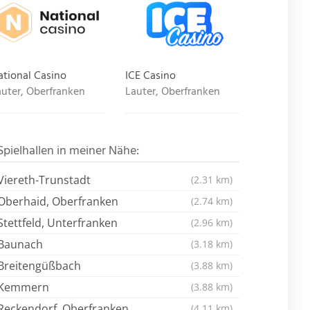
ational Casino
ICE Casino
auter, Oberfranken
Lauter, Oberfranken
Spielhallen in meiner Nähe:
Viereth-Trunstadt
(2.31 km)
Oberhaid, Oberfranken
(2.74 km)
Stettfeld, Unterfranken
(2.96 km)
Baunach
(3.18 km)
Breitengüßbach
(3.88 km)
Kemmern
(3.88 km)
Reckendorf, Oberfranken
(4.11 km)