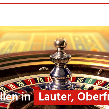
llen in
Lauter, Ober