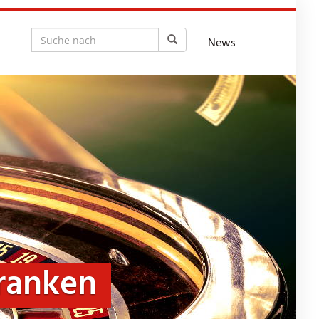
News
franken