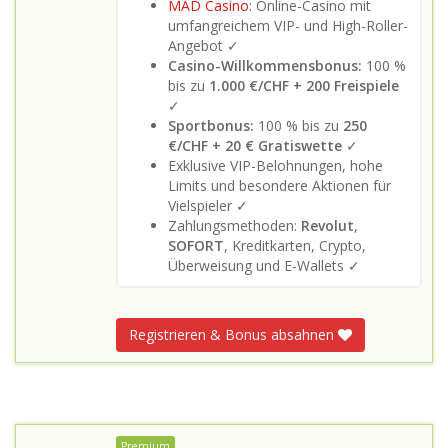
MAD Casino
: Online-Casino mit
umfangreichem VIP- und High-Roller-
Angebot ✓
Casino-Willkommensbonus:
100 %
bis zu
1.000 €/CHF + 200 Freispiele
✓
Sportbonus:
100 % bis zu
250
€/CHF + 20 € Gratiswette
✓
Exklusive VIP-Belohnungen, hohe
Limits und besondere Aktionen für
Vielspieler ✓
Zahlungsmethoden:
Revolut
,
SOFORT
, Kreditkarten, Crypto,
Überweisung und E-Wallets ✓
Registrieren & Bonus absahnen
Premium