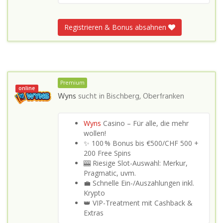
Registrieren & Bonus absahnen
Premium
online
Wyns
sucht in
Bischberg, Oberfranken
Wyns
Casino – Für alle, die mehr
wollen!
✨ 100 % Bonus bis €500/CHF 500 +
200 Free Spins
🎰 Riesige Slot-Auswahl: Merkur,
Pragmatic, uvm.
💼 Schnelle Ein-/Auszahlungen inkl.
Krypto
👑 VIP-Treatment mit Cashback &
Extras