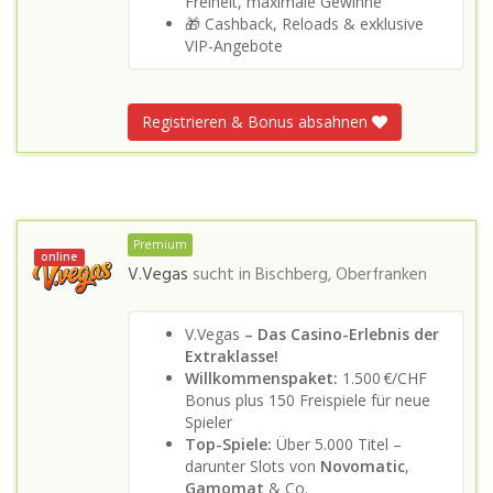
Freiheit, maximale Gewinne
🎁 Cashback, Reloads & exklusive
VIP-Angebote
Registrieren & Bonus absahnen
Premium
online
V.Vegas
sucht in
Bischberg, Oberfranken
V.Vegas
– Das Casino-Erlebnis der
Extraklasse!
Willkommenspaket:
1.500 €/CHF
Bonus plus 150 Freispiele für neue
Spieler
Top-Spiele:
Über 5.000 Titel –
darunter Slots von
Novomatic
,
Gamomat
& Co.