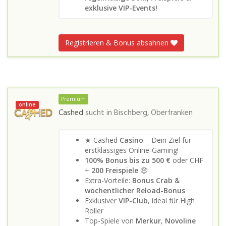
exklusive VIP-Events!
Registrieren & Bonus absahnen
Premium
online
Cashed
sucht in
Bischberg, Oberfranken
★ Cashed
Casino
– Dein Ziel für
erstklassiges Online-Gaming!
100% Bonus bis zu 500 €
oder CHF
+
200 Freispiele
🤑
Extra-Vorteile:
Bonus Crab &
wöchentlicher Reload-Bonus
Exklusiver
VIP-Club
, ideal für High
Roller
Top-Spiele von
Merkur
,
Novoline