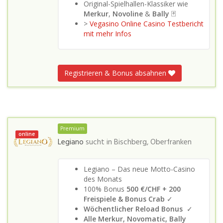
Original-Spielhallen-Klassiker wie
Merkur
,
Novoline
&
Bally
🃏
>
Vegasino Online Casino Testbericht
mit mehr Infos
Registrieren & Bonus absahnen
Premium
online
Legiano
sucht in
Bischberg, Oberfranken
Legiano – Das neue Motto-Casino
des Monats
100% Bonus
500 €/CHF + 200
Freispiele & Bonus Crab
✓
Wöchentlicher Reload Bonus
✓
Alle Merkur, Novomatic, Bally