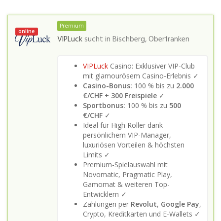
Premium
online
VIPLuck
sucht in
Bischberg, Oberfranken
VIPLuck
Casino: Exklusiver VIP-Club
mit glamourösem Casino-Erlebnis ✓
Casino-Bonus:
100 % bis zu
2.000
€/CHF + 300 Freispiele
✓
Sportbonus:
100 % bis zu
500
€/CHF
✓
Ideal für High Roller dank
persönlichem VIP-Manager,
luxuriösen Vorteilen & höchsten
Limits ✓
Premium-Spielauswahl mit
Novomatic, Pragmatic Play,
Gamomat & weiteren Top-
Entwicklern ✓
Zahlungen per
Revolut
,
Google Pay
,
Crypto, Kreditkarten und E-Wallets ✓