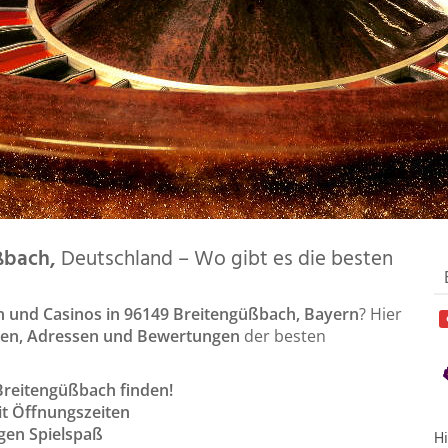
ßbach,
Deutschland – Wo gibt es die besten
en und Casinos in 96149 Breitengüßbach, Bayern
? Hier
ten, Adressen und Bewertungen
der besten
 Breitengüßbach finden!
it Öffnungszeiten
igen Spielspaß
Hi