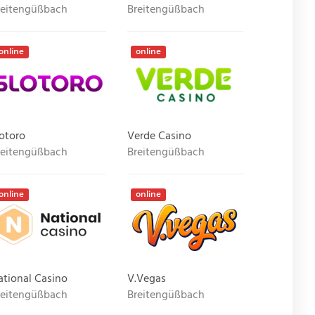
reitengüßbach
Breitengüßbach
online
online
lotoro
Verde Casino
reitengüßbach
Breitengüßbach
online
online
ational Casino
V.Vegas
reitengüßbach
Breitengüßbach