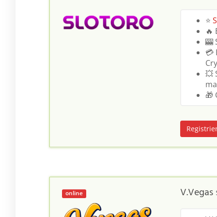
⭐
S
🔥 
🎰 
💳 
Cr
💥 
ma
🎁 
Registri
V.Vegas
online