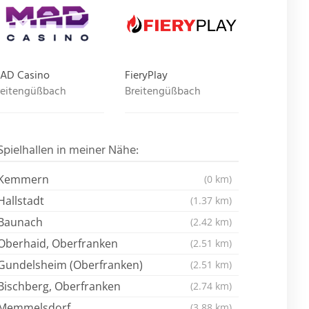
AD Casino
FieryPlay
reitengüßbach
Breitengüßbach
Spielhallen in meiner Nähe:
Kemmern
(0 km)
Hallstadt
(1.37 km)
Baunach
(2.42 km)
Oberhaid, Oberfranken
(2.51 km)
Gundelsheim (Oberfranken)
(2.51 km)
Bischberg, Oberfranken
(2.74 km)
Memmelsdorf
(3.88 km)