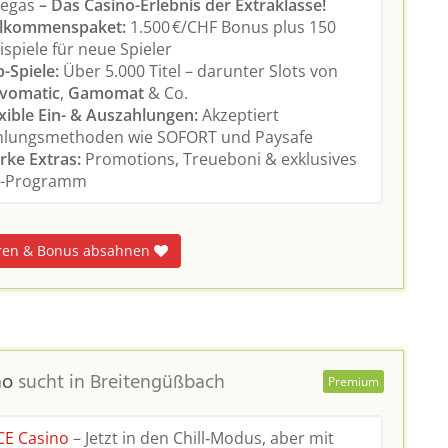
Vegas
– Das Casino-Erlebnis der Extraklasse!
llkommenspaket:
1.500 €/CHF Bonus plus 150
ispiele für neue Spieler
-Spiele:
Über 5.000 Titel – darunter Slots von
vomatic
,
Gamomat
& Co.
xible Ein- & Auszahlungen:
Akzeptiert
hlungsmethoden wie SOFORT und Paysafe
rke Extras:
Promotions, Treueboni & exklusives
P-Programm
eren & Bonus absahnen
no
sucht in
Breitengüßbach
Premium
CE Casino
– Jetzt in den Chill‑Modus, aber mit