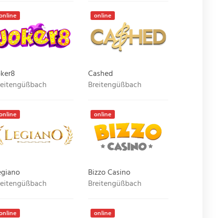
online
online
oker8
Cashed
reitengüßbach
Breitengüßbach
online
online
egiano
Bizzo Casino
reitengüßbach
Breitengüßbach
online
online