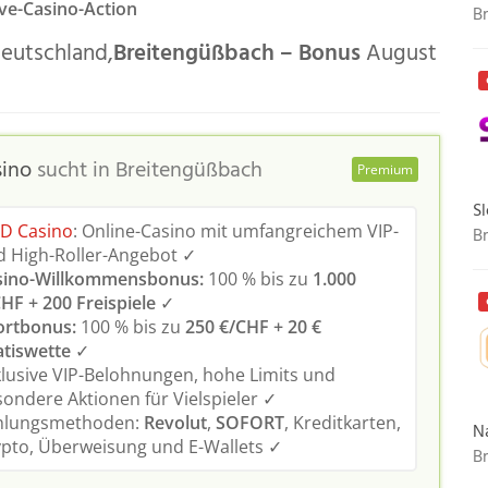
ive-Casino-Action
B
Deutschland,
Breitengüßbach – Bonus
August
ino
sucht in
Breitengüßbach
Premium
S
D Casino
: Online-Casino mit umfangreichem VIP-
B
d High-Roller-Angebot ✓
sino-Willkommensbonus:
100 % bis zu
1.000
HF + 200 Freispiele
✓
ortbonus:
100 % bis zu
250 €/CHF + 20 €
atiswette
✓
lusive VIP-Belohnungen, hohe Limits und
ondere Aktionen für Vielspieler ✓
hlungsmethoden:
Revolut
,
SOFORT
, Kreditkarten,
N
ypto, Überweisung und E-Wallets ✓
B