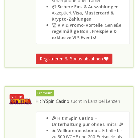
Smartphone oder Tablet!
💳
Sichere Ein- & Auszahlungen
:
Akzeptiert
Visa, Mastercard &
Krypto-Zahlungen
🏆
VIP & Promo-Vorteile
: Genieße
regelmäßige Boni, Freispiele &
exklusive VIP-Events!
Registrieren & Bonus absahnen
Premium
online
Hit’n’Spin Casino
sucht in
Lanz bei Lenzen
🎉 Hit’n’Spin Casino –
Unterhaltung pur ohne Limits! 🎉
🔥
Willkommensbonus:
Erhalte bis
zu 800 €/CHF und 200 Freispiele als