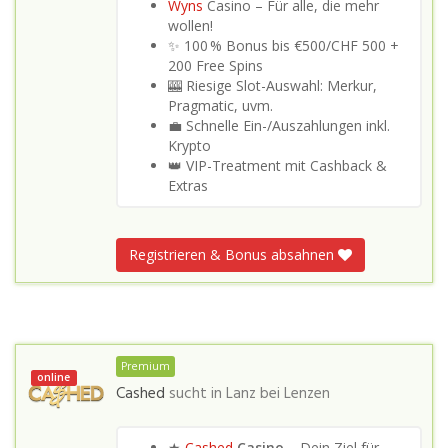
Wyns
Casino – Für alle, die mehr
wollen!
✨ 100 % Bonus bis €500/CHF 500 +
200 Free Spins
🎰 Riesige Slot-Auswahl: Merkur,
Pragmatic, uvm.
💼 Schnelle Ein-/Auszahlungen inkl.
Krypto
👑 VIP-Treatment mit Cashback &
Extras
Registrieren & Bonus absahnen
Premium
online
Cashed
sucht in
Lanz bei Lenzen
★
Cashed
Casino
– Dein Ziel für