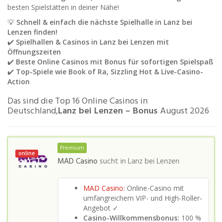
besten Spielstätten in deiner Nähe!
💡
Schnell & einfach die nächste Spielhalle in Lanz bei
Lenzen finden!
✔️
Spielhallen & Casinos in Lanz bei Lenzen mit
Öffnungszeiten
✔️
Beste Online Casinos mit Bonus für sofortigen Spielspaß
✔️
Top-Spiele wie Book of Ra, Sizzling Hot & Live-Casino-
Action
Das sind die Top 16 Online Casinos in
Deutschland,
Lanz bei Lenzen – Bonus
August 2026
Premium
online
MAD Casino
sucht in
Lanz bei Lenzen
MAD Casino
: Online-Casino mit
umfangreichem VIP- und High-Roller-
Angebot ✓
Casino-Willkommensbonus:
100 %