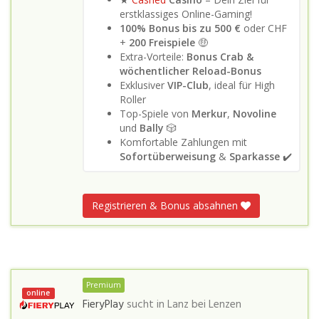
erstklassiges Online-Gaming!
100% Bonus bis zu 500 €
oder CHF
+
200 Freispiele
🤑
Extra-Vorteile:
Bonus Crab &
wöchentlicher Reload-Bonus
Exklusiver
VIP-Club
, ideal für High
Roller
Top-Spiele von
Merkur
,
Novoline
und
Bally
🎲
Komfortable Zahlungen mit
Sofortüberweisung
&
Sparkasse
✔️
Registrieren & Bonus absahnen
Premium
online
FieryPlay
sucht in
Lanz bei Lenzen