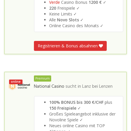
Verde
Casino Bonus
1200 €
✓
220
Freispiele ✓
Keine Limits ✓
Alle
Novo Slots
✓
Online Casino des Monats ✓
Registrieren & Bonus absahnen
Premium
online
National Casino
sucht in
Lanz bei Lenzen
100% BONUS bis 300 €/CHF
plus
150 Freispiele
✓
Großes Spieleangebot inklusive der
Novoline Spiele ✓
Neues online Casino mit TOP