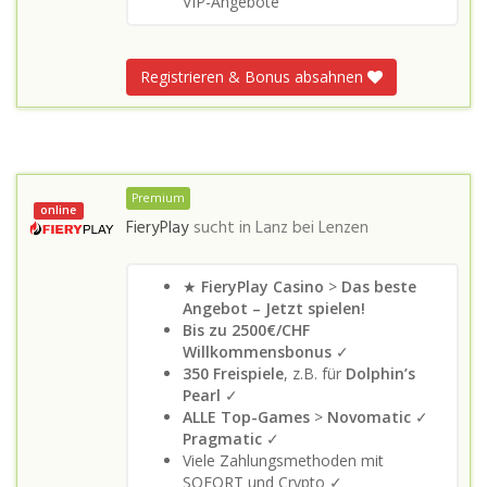
VIP-Angebote
Registrieren & Bonus absahnen
Premium
online
FieryPlay
sucht in
Lanz bei Lenzen
★
FieryPlay Casino
>
Das beste
Angebot – Jetzt spielen!
Bis zu 2500€/CHF
Willkommensbonus
✓
350 Freispiele
, z.B. für
Dolphin’s
Pearl
✓
ALLE Top-Games
>
Novomatic
✓
Pragmatic
✓
Viele Zahlungsmethoden mit
SOFORT und Crypto ✓