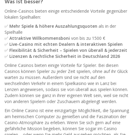
Was ist besser?
Online-Casinos bieten einige entscheidende Vorteile gegenüber
lokalen Spielhallen:
✅
Mehr Spiele & höhere Auszahlungsquoten
als in der
Spielhalle
✅
Attraktive Willkommensboni
von bis zu 1500 €
✅
Live-Casino mit echten Dealern & interaktiven Spielen
✅
Flexibilität & Sicherheit – Spielen von überall & jederzeit
✅
Lizenzen & rechtliche Sicherheit in Deutschland 2026
Online Casinos bieten einige Vorteile für Spieler. Bei diesen
Casinos können Spieler zu jeder Zeit spielen, ohne auf ihr Glück
warten zu müssen. Außerdem sind sie nicht auf den
wechselnden Verkehr in einem Spielkasino wie in Lanz bei
Lenzen angewiesen, sodass sie von überall aus spielen können.
Zudem können sie ganz in ihrer eigenen Welt sein, weil sie nicht
von anderen Spielern oder Zuschauern abgelengt werden.
Ein Online Casino ist eine einzigartige Möglichkeit, die Spannung
am heimischen Computer zu genießen und die Faszination der
Casino-Atmosphäre zu erleben. Wenn Sie sich gern auf eine
gefährliche Mission begeben, können Sie sogar im Casino
spielen – oder wenn Sie mehr Geld ausgeben möchten, als Sie