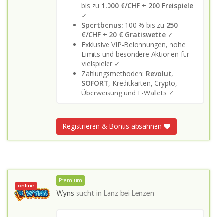
bis zu
1.000 €/CHF + 200 Freispiele
✓
Sportbonus:
100 % bis zu
250
€/CHF + 20 € Gratiswette
✓
Exklusive VIP-Belohnungen, hohe
Limits und besondere Aktionen für
Vielspieler ✓
Zahlungsmethoden:
Revolut
,
SOFORT
, Kreditkarten, Crypto,
Überweisung und E-Wallets ✓
Registrieren & Bonus absahnen
Premium
online
Wyns
sucht in
Lanz bei Lenzen