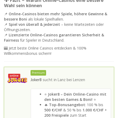
💡 Fazit – Warum Online-Casinos eine bessere
Wahl sein können
📌
Online-Casinos bieten mehr Spiele, höhere Gewinne &
bessere Boni
als lokale Spielhallen.
📌
Spiel von überall & jederzeit
– keine Wartezeiten oder
Öffnungszeiten.
📌
Lizenzierte Online-Casinos garantieren Sicherheit &
Fairness
für Spieler in Deutschland.
🎰 Jetzt beste Online Casinos entdecken & 100%
Willkommensbonus sichern!
Premium
online
Joker8
sucht in
Lanz bei Lenzen
⭐
Joker8 – Dein Online-Casino mit
den besten Games & Boni!
⭐
🔥
Top-Bonusangebot
: 100 % bis
500 €/CHF
& 50 % bis
1.000 €/CHF
+
200 Freispiele
zum Start