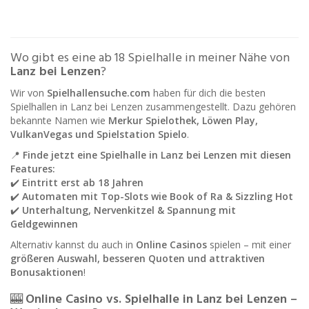
Wo gibt es eine ab 18 Spielhalle in meiner Nähe von
Lanz bei Lenzen
?
Wir von
Spielhallensuche.com
haben für dich die besten
Spielhallen in Lanz bei Lenzen zusammengestellt. Dazu gehören
bekannte Namen wie
Merkur Spielothek, Löwen Play,
VulkanVegas und Spielstation Spielo
.
📍
Finde jetzt eine Spielhalle in Lanz bei Lenzen mit diesen
Features:
✔️
Eintritt erst ab 18 Jahren
✔️
Automaten mit Top-Slots wie Book of Ra & Sizzling Hot
✔️
Unterhaltung, Nervenkitzel & Spannung mit
Geldgewinnen
Alternativ kannst du auch in
Online Casinos
spielen – mit einer
größeren Auswahl, besseren Quoten und attraktiven
Bonusaktionen
!
🎰
Online Casino vs. Spielhalle in Lanz bei Lenzen –