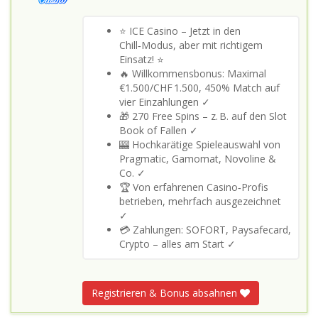
⭐ ICE Casino – Jetzt in den
Chill‑Modus, aber mit richtigem
Einsatz! ⭐
🔥 Willkommensbonus: Maximal
€1.500/CHF 1.500, 450% Match auf
vier Einzahlungen ✓
🎁 270 Free Spins – z. B. auf den Slot
Book of Fallen ✓
🎰 Hochkarätige Spieleauswahl von
Pragmatic, Gamomat, Novoline &
Co. ✓
🏆 Von erfahrenen Casino‑Profis
betrieben, mehrfach ausgezeichnet
✓
💳 Zahlungen: SOFORT, Paysafecard,
Crypto – alles am Start ✓
Registrieren & Bonus absahnen