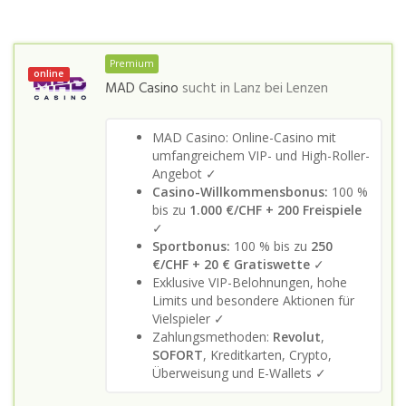
Premium
online
MAD Casino
sucht in
Lanz bei Lenzen
MAD Casino: Online-Casino mit
umfangreichem VIP- und High-Roller-
Angebot ✓
Casino-Willkommensbonus:
100 %
bis zu
1.000 €/CHF + 200 Freispiele
✓
Sportbonus:
100 % bis zu
250
€/CHF + 20 € Gratiswette
✓
Exklusive VIP-Belohnungen, hohe
Limits und besondere Aktionen für
Vielspieler ✓
Zahlungsmethoden:
Revolut
,
SOFORT
, Kreditkarten, Crypto,
Überweisung und E-Wallets ✓