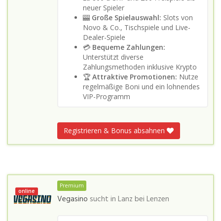
neuer Spieler
🎰
Große Spielauswahl:
Slots von
Novo & Co., Tischspiele und Live-
Dealer-Spiele
💳
Bequeme Zahlungen:
Unterstützt diverse
Zahlungsmethoden inklusive Krypto
🏆
Attraktive Promotionen:
Nutze
regelmäßige Boni und ein lohnendes
VIP-Programm
Registrieren & Bonus absahnen
Premium
online
Vegasino
sucht in
Lanz bei Lenzen