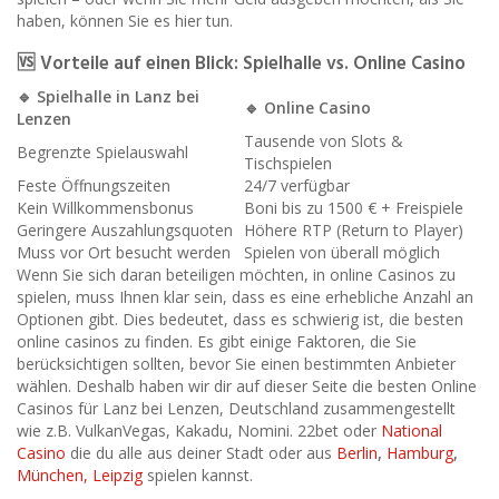
haben, können Sie es hier tun.
🆚 Vorteile auf einen Blick: Spielhalle vs. Online Casino
🔹
Spielhalle in Lanz bei
🔹
Online Casino
Lenzen
Tausende von Slots &
Begrenzte Spielauswahl
Tischspielen
Feste Öffnungszeiten
24/7 verfügbar
Kein Willkommensbonus
Boni bis zu 1500 € + Freispiele
Geringere Auszahlungsquoten
Höhere RTP (Return to Player)
Muss vor Ort besucht werden
Spielen von überall möglich
Wenn Sie sich daran beteiligen möchten, in online Casinos zu
spielen, muss Ihnen klar sein, dass es eine erhebliche Anzahl an
Optionen gibt. Dies bedeutet, dass es schwierig ist, die besten
online casinos zu finden. Es gibt einige Faktoren, die Sie
berücksichtigen sollten, bevor Sie einen bestimmten Anbieter
wählen. Deshalb haben wir dir auf dieser Seite die besten Online
Casinos für Lanz bei Lenzen, Deutschland zusammengestellt
wie z.B. VulkanVegas, Kakadu, Nomini. 22bet oder
National
Casino
die du alle aus deiner Stadt oder aus
Berlin
,
Hamburg
,
München,
Leipzig
spielen kannst.