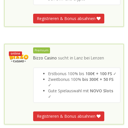
Registrieren & Bonus absahnen
Premium
online
Bizzo Casino
sucht in
Lanz bei Lenzen
Erstbonus 100% bis
100€ + 100 FS
✓
Zweitbonus 100%
bis 300€ + 50 FS
✓
Gute Spielauswahl mit
NOVO Slots
✓
Registrieren & Bonus absahnen