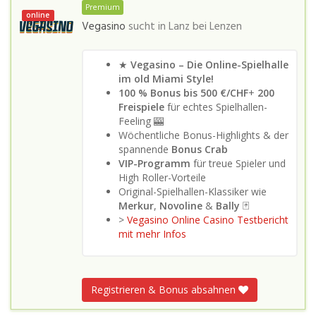
Premium
online
Vegasino
sucht in
Lanz bei Lenzen
★
Vegasino – Die Online-Spielhalle
im old Miami Style!
100 % Bonus bis 500 €/CHF
+
200
Freispiele
für echtes Spielhallen-
Feeling 🎰
Wöchentliche Bonus-Highlights & der
spannende
Bonus Crab
VIP-Programm
für treue Spieler und
High Roller-Vorteile
Original-Spielhallen-Klassiker wie
Merkur
,
Novoline
&
Bally
🃏
>
Vegasino Online Casino Testbericht
mit mehr Infos
Registrieren & Bonus absahnen