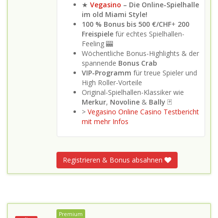
★
Vegasino
– Die Online-Spielhalle
im old Miami Style!
100 % Bonus bis 500 €/CHF
+
200
Freispiele
für echtes Spielhallen-
Feeling 🎰
Wöchentliche Bonus-Highlights & der
spannende
Bonus Crab
VIP-Programm
für treue Spieler und
High Roller-Vorteile
Original-Spielhallen-Klassiker wie
Merkur
,
Novoline
&
Bally
🃏
>
Vegasino Online Casino Testbericht
mit mehr Infos
Registrieren & Bonus absahnen
Premium