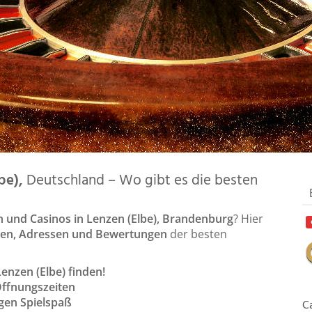
be),
Deutschland – Wo gibt es die besten
en und Casinos in Lenzen (Elbe), Brandenburg
? Hier
ten, Adressen und Bewertungen
der besten
Lenzen (Elbe) finden!
 Öffnungszeiten
igen Spielspaß
C