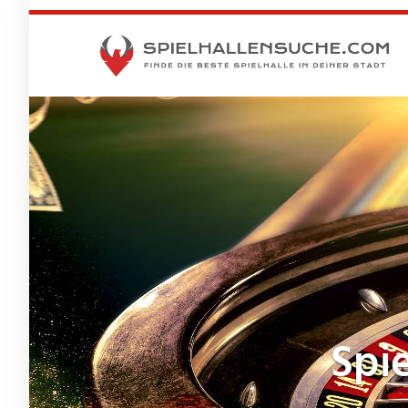
Skip
to
main
content
Spie