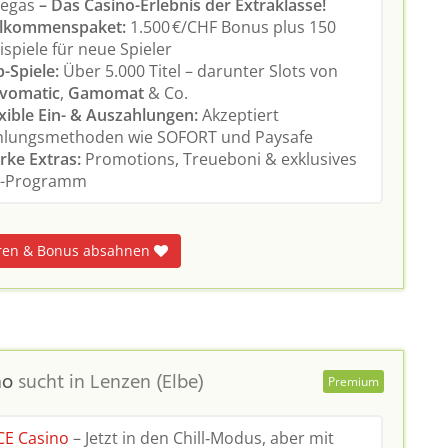
Vegas
– Das Casino-Erlebnis der Extraklasse!
llkommenspaket:
1.500 €/CHF Bonus plus 150
ispiele für neue Spieler
-Spiele:
Über 5.000 Titel – darunter Slots von
vomatic
,
Gamomat
& Co.
xible Ein- & Auszahlungen:
Akzeptiert
hlungsmethoden wie SOFORT und Paysafe
rke Extras:
Promotions, Treueboni & exklusives
P-Programm
eren & Bonus absahnen
no
sucht in
Lenzen (Elbe)
Premium
CE Casino
– Jetzt in den Chill‑Modus, aber mit