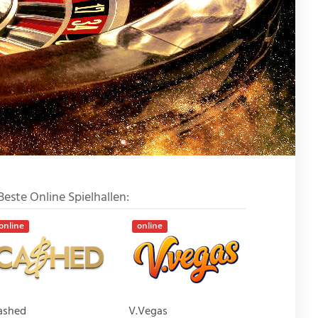
Beste Online Spielhallen:
online
online
ashed
V.Vegas