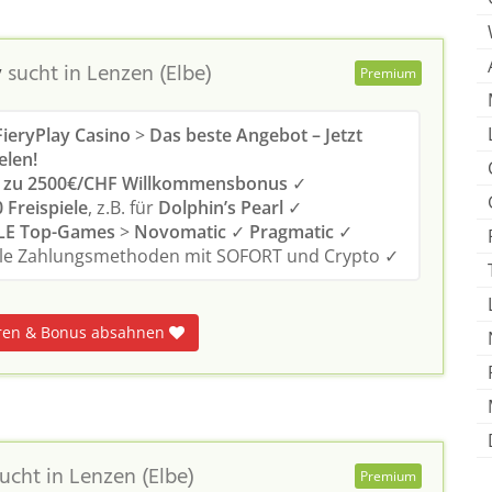
y
sucht in
Lenzen (Elbe)
Premium
FieryPlay Casino
>
Das beste Angebot – Jetzt
elen!
s zu 2500€/CHF Willkommensbonus
✓
 Freispiele
, z.B. für
Dolphin’s Pearl
✓
LE Top-Games
>
Novomatic
✓
Pragmatic
✓
ele Zahlungsmethoden mit SOFORT und Crypto ✓
eren & Bonus absahnen
ucht in
Lenzen (Elbe)
Premium