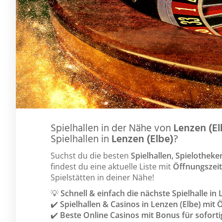
Spielhallen in der Nähe von
Lenzen (El
Spielhallen in
Lenzen (Elbe)
?
Suchst du die besten
Spielhallen, Spielothek
findest du eine aktuelle Liste mit
Öffnungszei
Spielstätten in deiner Nähe!
💡
Schnell & einfach die nächste Spielhalle in 
✔️
Spielhallen & Casinos in Lenzen (Elbe) mit
✔️
Beste Online Casinos mit Bonus für sofort