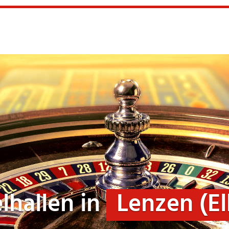
lhallen in
Lenzen (El