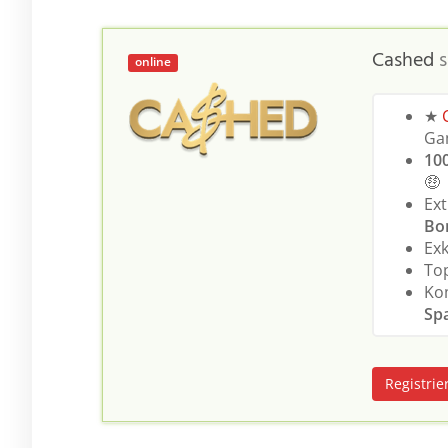
Cashed
s
online
★
Ga
10
🤑
Ext
Bo
Exk
To
Ko
Sp
Registri