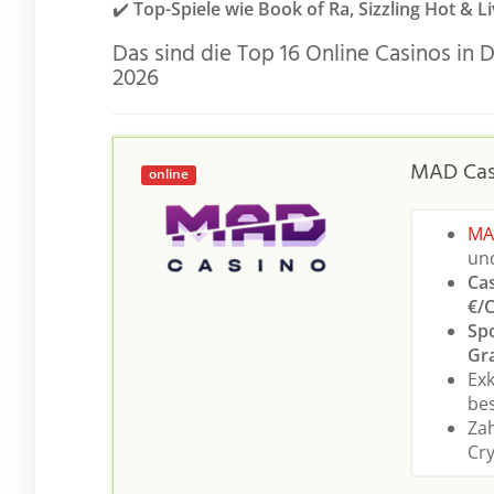
✔️
Top-Spiele wie Book of Ra, Sizzling Hot & L
Das sind die Top 16 Online Casinos in 
2026
MAD Cas
online
MA
un
Ca
€/C
Sp
Gr
Exk
bes
Za
Cr