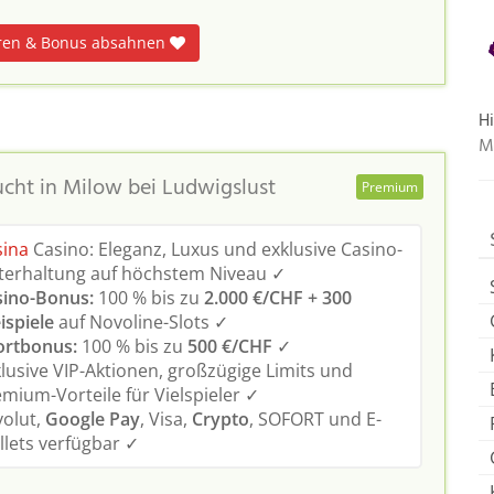
eren & Bonus absahnen
Hi
M
ucht in
Milow bei Ludwigslust
Premium
sina
Casino: Eleganz, Luxus und exklusive Casino-
terhaltung auf höchstem Niveau ✓
sino-Bonus:
100 % bis zu
2.000 €/CHF + 300
ispiele
auf Novoline-Slots ✓
ortbonus:
100 % bis zu
500 €/CHF
✓
lusive VIP-Aktionen, großzügige Limits und
mium-Vorteile für Vielspieler ✓
volut,
Google Pay
, Visa,
Crypto
, SOFORT und E-
lets verfügbar ✓