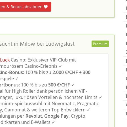
eren & Bonus absahnen
sucht in
Milow bei Ludwigslust
Premium
PLuck
Casino: Exklusiver VIP-Club mit
amourösem Casino-Erlebnis ✓
sino-Bonus:
100 % bis zu
2.000 €/CHF + 300
ispiele
✓
ortbonus:
100 % bis zu
500 €/CHF
✓
al für High Roller dank persönlichem VIP-
ager, luxuriösen Vorteilen & höchsten Limits ✓
emium-Spielauswahl mit Novomatic, Pragmatic
ay, Gamomat & weiteren Top-Entwicklern ✓
hlungen per
Revolut
,
Google Pay
, Crypto,
ditkarten und E-Wallets ✓