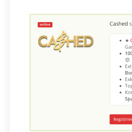
Cashed
s
online
★
Ga
10
🤑
Ext
Bo
Exk
To
Ko
Sp
Registri