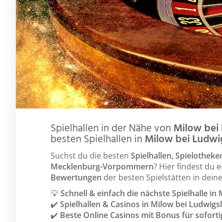
Spielhallen in der Nähe von
Milow bei
besten Spielhallen in
Milow bei Ludwi
Suchst du die besten
Spielhallen, Spielotheke
Mecklenburg-Vorpommern
? Hier findest du e
Bewertungen
der besten Spielstätten in dein
💡
Schnell & einfach die nächste Spielhalle in
✔️
Spielhallen & Casinos in Milow bei Ludwigs
✔️
Beste Online Casinos mit Bonus für sofort