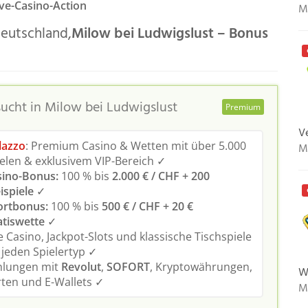
ive-Casino-Action
M
Deutschland,
Milow bei Ludwigslust – Bonus
sucht in
Milow bei Ludwigslust
Premium
V
lazzo
: Premium Casino & Wetten mit über 5.000
M
elen & exklusivem VIP-Bereich ✓
sino-Bonus:
100 % bis
2.000 € / CHF + 200
ispiele
✓
ortbonus:
100 % bis
500 € / CHF + 20 €
atiswette
✓
e Casino, Jackpot-Slots und klassische Tischspiele
 jeden Spielertyp ✓
hlungen mit
Revolut
,
SOFORT
, Kryptowährungen,
W
ten und E-Wallets ✓
M