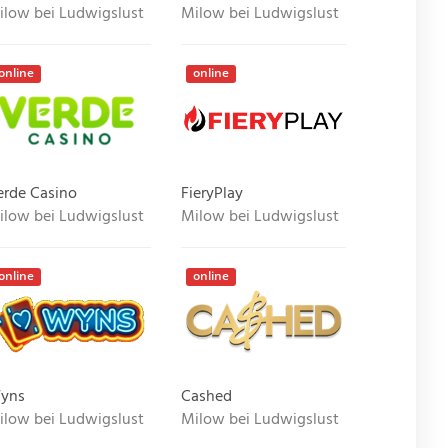
ilow bei Ludwigslust
Milow bei Ludwigslust
online
online
erde Casino
FieryPlay
ilow bei Ludwigslust
Milow bei Ludwigslust
online
online
yns
Cashed
ilow bei Ludwigslust
Milow bei Ludwigslust