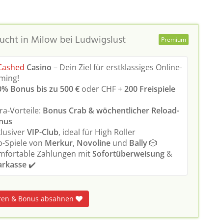
ucht in
Milow bei Ludwigslust
Premium
Cashed
Casino
– Dein Ziel für erstklassiges Online-
ming!
0% Bonus bis zu 500 €
oder CHF +
200 Freispiele
ra-Vorteile:
Bonus Crab & wöchentlicher Reload-
nus
lusiver
VIP-Club
, ideal für High Roller
p-Spiele von
Merkur
,
Novoline
und
Bally
🎲
mfortable Zahlungen mit
Sofortüberweisung
&
arkasse
✔️
eren & Bonus absahnen