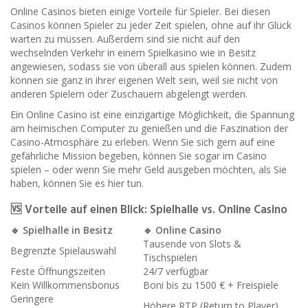
Online Casinos bieten einige Vorteile für Spieler. Bei diesen
Casinos können Spieler zu jeder Zeit spielen, ohne auf ihr Glück
warten zu müssen. Außerdem sind sie nicht auf den
wechselnden Verkehr in einem Spielkasino wie in Besitz
angewiesen, sodass sie von überall aus spielen können. Zudem
können sie ganz in ihrer eigenen Welt sein, weil sie nicht von
anderen Spielern oder Zuschauern abgelengt werden.
Ein Online Casino ist eine einzigartige Möglichkeit, die Spannung
am heimischen Computer zu genießen und die Faszination der
Casino-Atmosphäre zu erleben. Wenn Sie sich gern auf eine
gefährliche Mission begeben, können Sie sogar im Casino
spielen – oder wenn Sie mehr Geld ausgeben möchten, als Sie
haben, können Sie es hier tun.
🆚 Vorteile auf einen Blick: Spielhalle vs. Online Casino
🔹
Spielhalle in Besitz
🔹
Online Casino
Tausende von Slots &
Begrenzte Spielauswahl
Tischspielen
Feste Öffnungszeiten
24/7 verfügbar
Kein Willkommensbonus
Boni bis zu 1500 € + Freispiele
Geringere
Höhere RTP (Return to Player)