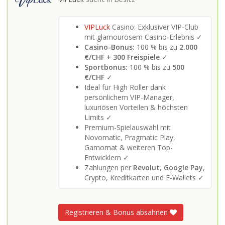
VIPLuck
sucht in
Besitz
VIPLuck
Casino: Exklusiver VIP-Club
mit glamourösem Casino-Erlebnis ✓
Casino-Bonus:
100 % bis zu
2.000
€/CHF + 300 Freispiele
✓
Sportbonus:
100 % bis zu
500
€/CHF
✓
Ideal für High Roller dank
persönlichem VIP-Manager,
luxuriösen Vorteilen & höchsten
Limits ✓
Premium-Spielauswahl mit
Novomatic, Pragmatic Play,
Gamomat & weiteren Top-
Entwicklern ✓
Zahlungen per
Revolut
,
Google Pay
,
Crypto, Kreditkarten und E-Wallets ✓
Registrieren & Bonus absahnen