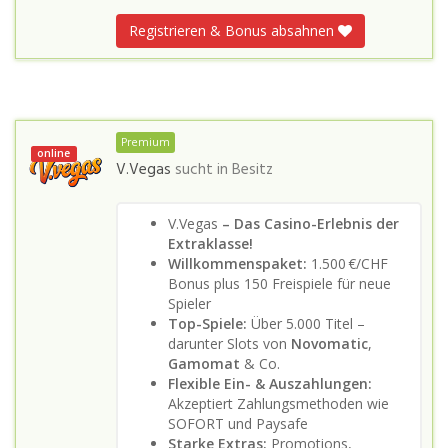
Registrieren & Bonus absahnen
Premium
online
V.Vegas
sucht in
Besitz
V.Vegas
– Das Casino-Erlebnis der
Extraklasse!
Willkommenspaket:
1.500 €/CHF
Bonus plus 150 Freispiele für neue
Spieler
Top-Spiele:
Über 5.000 Titel –
darunter Slots von
Novomatic
,
Gamomat
& Co.
Flexible Ein- & Auszahlungen:
Akzeptiert Zahlungsmethoden wie
SOFORT und Paysafe
Starke Extras:
Promotions,