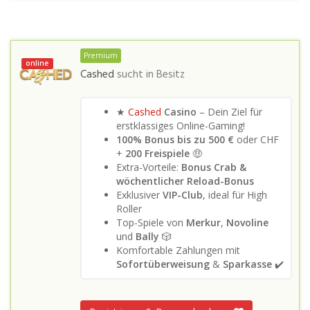
Premium
online
Cashed
sucht in
Besitz
★
Cashed
Casino
– Dein Ziel für
erstklassiges Online-Gaming!
100% Bonus bis zu 500 €
oder CHF
+
200 Freispiele
🤑
Extra-Vorteile:
Bonus Crab &
wöchentlicher Reload-Bonus
Exklusiver
VIP-Club
, ideal für High
Roller
Top-Spiele von
Merkur
,
Novoline
und
Bally
🎲
Komfortable Zahlungen mit
Sofortüberweisung
&
Sparkasse
✔️