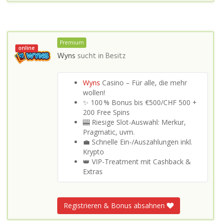
Premium
online
Wyns
sucht in
Besitz
Wyns
Casino – Für alle, die mehr
wollen!
✨ 100 % Bonus bis €500/CHF 500 +
200 Free Spins
🎰 Riesige Slot-Auswahl: Merkur,
Pragmatic, uvm.
💼 Schnelle Ein-/Auszahlungen inkl.
Krypto
👑 VIP-Treatment mit Cashback &
Extras
Registrieren & Bonus absahnen