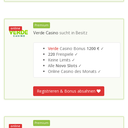
Premium
online
Verde Casino
sucht in
Besitz
Verde
Casino Bonus
1200 €
✓
220
Freispiele ✓
Keine Limits ✓
Alle
Novo Slots
✓
Online Casino des Monats ✓
Registrieren & Bonus absahnen
Premium
online