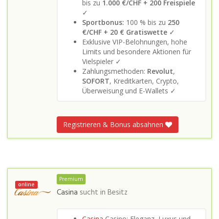
bis zu
1.000 €/CHF + 200 Freispiele
✓
Sportbonus:
100 % bis zu
250
€/CHF + 20 € Gratiswette
✓
Exklusive VIP-Belohnungen, hohe
Limits und besondere Aktionen für
Vielspieler ✓
Zahlungsmethoden:
Revolut
,
SOFORT
, Kreditkarten, Crypto,
Überweisung und E-Wallets ✓
Registrieren & Bonus absahnen
Premium
online
Casina
sucht in
Besitz
Casina
Casino: Eleganz, Luxus und