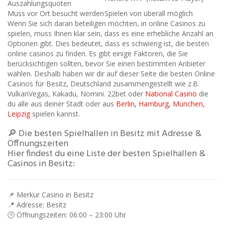
Auszahlungsquoten
Muss vor Ort besucht werden
Spielen von überall möglich
Wenn Sie sich daran beteiligen möchten, in online Casinos zu
spielen, muss Ihnen klar sein, dass es eine erhebliche Anzahl an
Optionen gibt. Dies bedeutet, dass es schwierig ist, die besten
online casinos zu finden. Es gibt einige Faktoren, die Sie
berücksichtigen sollten, bevor Sie einen bestimmten Anbieter
wählen. Deshalb haben wir dir auf dieser Seite die besten Online
Casinos für Besitz, Deutschland zusammengestellt wie z.B.
VulkanVegas, Kakadu, Nomini. 22bet oder
National Casino
die
du alle aus deiner Stadt oder aus
Berlin
,
Hamburg
,
München,
Leipzig
spielen kannst.
🔎 Die besten Spielhallen in Besitz mit Adresse &
Öffnungszeiten
Hier findest du eine Liste der besten Spielhallen &
Casinos in Besitz:
📌 Merkur Casino in Besitz
📍 Adresse: Besitz
🕒 Öffnungszeiten: 06:00 – 23:00 Uhr