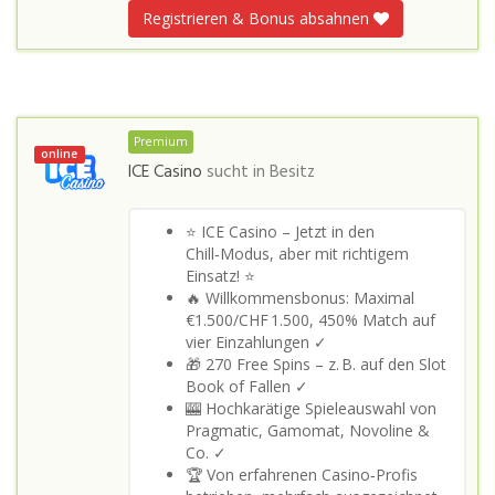
Registrieren & Bonus absahnen
Premium
online
ICE Casino
sucht in
Besitz
⭐ ICE Casino – Jetzt in den
Chill‑Modus, aber mit richtigem
Einsatz! ⭐
🔥 Willkommensbonus: Maximal
€1.500/CHF 1.500, 450% Match auf
vier Einzahlungen ✓
🎁 270 Free Spins – z. B. auf den Slot
Book of Fallen ✓
🎰 Hochkarätige Spieleauswahl von
Pragmatic, Gamomat, Novoline &
Co. ✓
🏆 Von erfahrenen Casino‑Profis