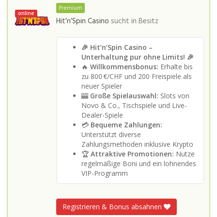
Premium
online
Hit’n’Spin Casino
sucht in
Besitz
🎉 Hit’n’Spin Casino –
Unterhaltung pur ohne Limits! 🎉
🔥
Willkommensbonus:
Erhalte bis
zu 800 €/CHF und 200 Freispiele als
neuer Spieler
🎰
Große Spielauswahl:
Slots von
Novo & Co., Tischspiele und Live-
Dealer-Spiele
💳
Bequeme Zahlungen:
Unterstützt diverse
Zahlungsmethoden inklusive Krypto
🏆
Attraktive Promotionen:
Nutze
regelmäßige Boni und ein lohnendes
VIP-Programm
Registrieren & Bonus absahnen