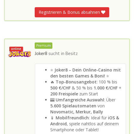
Registrieren & Bonus absahnen
Premium
online
Joker8
sucht in
Besitz
⭐
Joker8 – Dein Online-Casino mit
den besten Games & Boni!
⭐
🔥
Top-Bonusangebot
: 100 % bis
500 €/CHF
& 50 % bis
1.000 €/CHF
+
200 Freispiele
zum Start
🎰
Umfangreiche Auswahl
: Über
5.600 Spielautomaten
von
Novomatic, Merkur, Bally
📱
Mobilfreundlich
: Ideal für
iOS &
Android
, spiele nahtlos auf deinem
Smartphone oder Tablet!