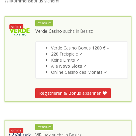
Willkommensbonus sichern!
Premium
online
Verde Casino
sucht in
Besitz
Verde Casino Bonus
1200 €
✓
220
Freispiele ✓
Keine Limits ✓
Alle
Novo Slots
✓
Online Casino des Monats ✓
Registrieren & Bonus absahnen
Premium
online
VIPLuck
sucht in
Besitz