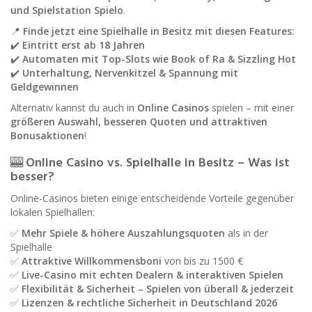
und Spielstation Spielo
.
📍
Finde jetzt eine Spielhalle in Besitz mit diesen Features:
✔️
Eintritt erst ab 18 Jahren
✔️
Automaten mit Top-Slots wie Book of Ra & Sizzling Hot
✔️
Unterhaltung, Nervenkitzel & Spannung mit
Geldgewinnen
Alternativ kannst du auch in
Online Casinos
spielen – mit einer
größeren Auswahl, besseren Quoten und attraktiven
Bonusaktionen
!
🎰
Online Casino vs. Spielhalle in Besitz – Was ist
besser?
Online-Casinos bieten einige entscheidende Vorteile gegenüber
lokalen Spielhallen:
✅
Mehr Spiele & höhere Auszahlungsquoten
als in der
Spielhalle
✅
Attraktive Willkommensboni
von bis zu 1500 €
✅
Live-Casino mit echten Dealern & interaktiven Spielen
✅
Flexibilität & Sicherheit – Spielen von überall & jederzeit
✅
Lizenzen & rechtliche Sicherheit in Deutschland 2026