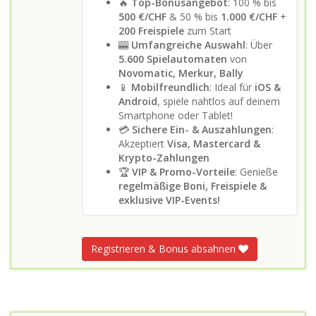
🔥
Top-Bonusangebot
: 100 % bis
500 €/CHF
& 50 % bis
1.000 €/CHF
+
200 Freispiele
zum Start
🎰
Umfangreiche Auswahl
: Über
5.600 Spielautomaten
von
Novomatic, Merkur, Bally
📱
Mobilfreundlich
: Ideal für
iOS &
Android
, spiele nahtlos auf deinem
Smartphone oder Tablet!
💳
Sichere Ein- & Auszahlungen
:
Akzeptiert
Visa, Mastercard &
Krypto-Zahlungen
🏆
VIP & Promo-Vorteile
: Genieße
regelmäßige Boni, Freispiele &
exklusive VIP-Events!
Registrieren & Bonus absahnen