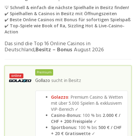
💡
Schnell & einfach die nächste Spielhalle in Besitz finden!
✔️
Spielhallen & Casinos in Besitz mit Öffnungszeiten
✔️
Beste Online Casinos mit Bonus für sofortigen Spielspaß
✔️
Top-Spiele wie Book of Ra, Sizzling Hot & Live-Casino-
Action
Das sind die Top 16 Online Casinos in
Deutschland,
Besitz – Bonus
August 2026
Premium
online
Gollazo
sucht in
Besitz
Golazzo
: Premium Casino & Wetten
mit über 5.000 Spielen & exklusivem
VIP-Bereich ✓
Casino-Bonus:
100 % bis
2.000 € /
CHF + 200 Freispiele
✓
Sportbonus:
100 % bis
500 € / CHF
+ 20 € Gratiswette
✓