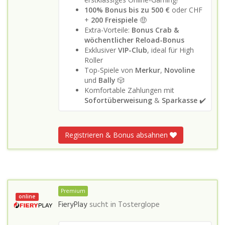
100% Bonus bis zu 500 €
oder CHF
+
200 Freispiele
🤑
Extra-Vorteile:
Bonus Crab &
wöchentlicher Reload-Bonus
Exklusiver
VIP-Club
, ideal für High
Roller
Top-Spiele von
Merkur
,
Novoline
und
Bally
🎲
Komfortable Zahlungen mit
Sofortüberweisung
&
Sparkasse
✔️
Registrieren & Bonus absahnen
Premium
online
FieryPlay
sucht in
Tosterglope