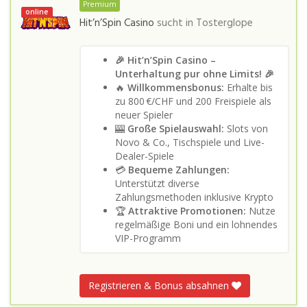
Premium
online
Hit’n’Spin Casino
sucht in
Tosterglope
🎉 Hit’n’Spin Casino –
Unterhaltung pur ohne Limits! 🎉
🔥
Willkommensbonus:
Erhalte bis
zu 800 €/CHF und 200 Freispiele als
neuer Spieler
🎰
Große Spielauswahl:
Slots von
Novo & Co., Tischspiele und Live-
Dealer-Spiele
💳
Bequeme Zahlungen:
Unterstützt diverse
Zahlungsmethoden inklusive Krypto
🏆
Attraktive Promotionen:
Nutze
regelmäßige Boni und ein lohnendes
VIP-Programm
Registrieren & Bonus absahnen