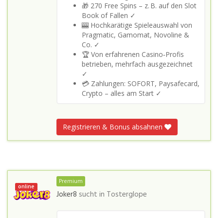
🎁 270 Free Spins – z. B. auf den Slot
Book of Fallen ✓
🎰 Hochkarätige Spieleauswahl von
Pragmatic, Gamomat, Novoline &
Co. ✓
🏆 Von erfahrenen Casino‑Profis
betrieben, mehrfach ausgezeichnet
✓
💳 Zahlungen: SOFORT, Paysafecard,
Crypto – alles am Start ✓
Registrieren & Bonus absahnen
Premium
online
Joker8
sucht in
Tosterglope