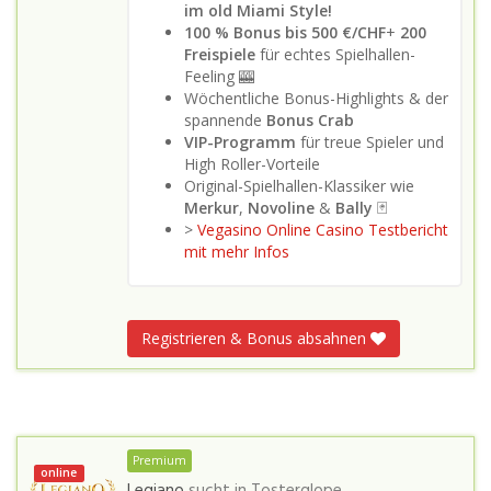
im old Miami Style!
100 % Bonus bis 500 €/CHF
+
200
Freispiele
für echtes Spielhallen-
Feeling 🎰
Wöchentliche Bonus-Highlights & der
spannende
Bonus Crab
VIP-Programm
für treue Spieler und
High Roller-Vorteile
Original-Spielhallen-Klassiker wie
Merkur
,
Novoline
&
Bally
🃏
>
Vegasino Online Casino Testbericht
mit mehr Infos
Registrieren & Bonus absahnen
Premium
online