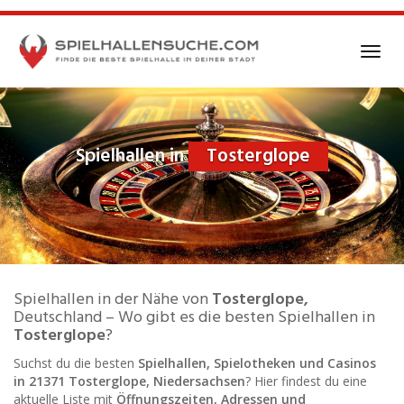
Skip
to
main
Toggl
content
navig
Spielhallen in
Tosterglope
Spielhallen in der Nähe von
Tosterglope,
Deutschland – Wo gibt es die besten Spielhallen in
Tosterglope
?
Suchst du die besten
Spielhallen, Spielotheken und Casinos
in 21371 Tosterglope, Niedersachsen
? Hier findest du eine
aktuelle Liste mit
Öffnungszeiten, Adressen und