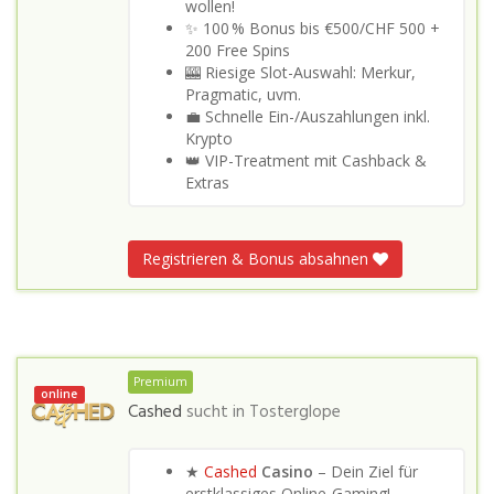
wollen!
✨ 100 % Bonus bis €500/CHF 500 +
200 Free Spins
🎰 Riesige Slot-Auswahl: Merkur,
Pragmatic, uvm.
💼 Schnelle Ein-/Auszahlungen inkl.
Krypto
👑 VIP-Treatment mit Cashback &
Extras
Registrieren & Bonus absahnen
Premium
online
Cashed
sucht in
Tosterglope
★
Cashed
Casino
– Dein Ziel für
erstklassiges Online-Gaming!