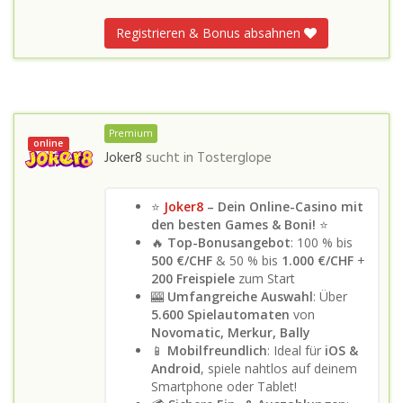
Registrieren & Bonus absahnen
Premium
online
Joker8
sucht in
Tosterglope
⭐
Joker8
– Dein Online-Casino mit
den besten Games & Boni!
⭐
🔥
Top-Bonusangebot
: 100 % bis
500 €/CHF
& 50 % bis
1.000 €/CHF
+
200 Freispiele
zum Start
🎰
Umfangreiche Auswahl
: Über
5.600 Spielautomaten
von
Novomatic, Merkur, Bally
📱
Mobilfreundlich
: Ideal für
iOS &
Android
, spiele nahtlos auf deinem
Smartphone oder Tablet!