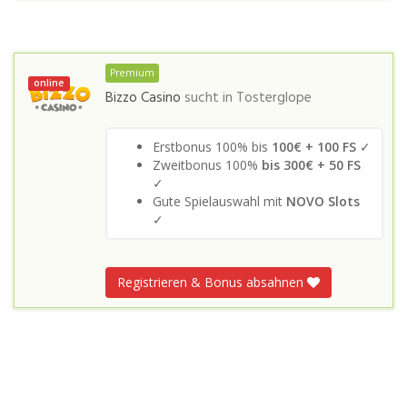
Premium
online
Bizzo Casino
sucht in
Tosterglope
Erstbonus 100% bis
100€ + 100 FS
✓
Zweitbonus 100%
bis 300€ + 50 FS
✓
Gute Spielauswahl mit
NOVO Slots
✓
Registrieren & Bonus absahnen