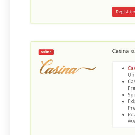
Registri
Casina
s
online
Ca
Un
Ca
Fre
Sp
Exk
Pre
Re
Wal