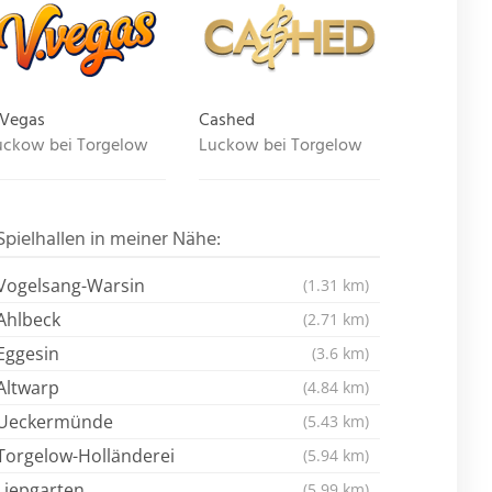
.Vegas
Cashed
uckow bei Torgelow
Luckow bei Torgelow
Spielhallen in meiner Nähe:
Vogelsang-Warsin
(1.31 km)
Ahlbeck
(2.71 km)
Eggesin
(3.6 km)
Altwarp
(4.84 km)
Ueckermünde
(5.43 km)
Torgelow-Holländerei
(5.94 km)
Liepgarten
(5.99 km)