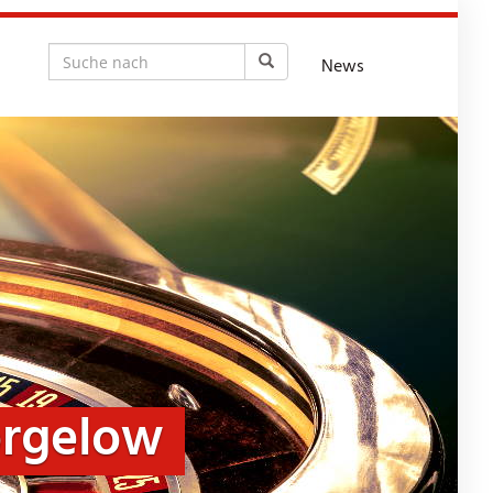
News
orgelow