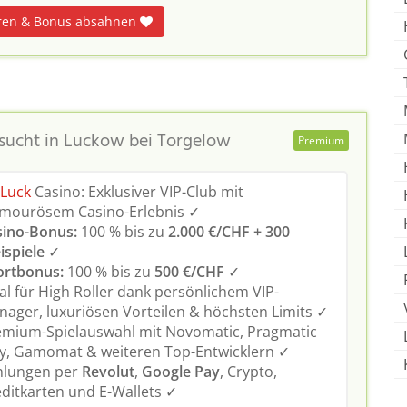
eren & Bonus absahnen
sucht in
Luckow bei Torgelow
Premium
PLuck
Casino: Exklusiver VIP-Club mit
amourösem Casino-Erlebnis ✓
sino-Bonus:
100 % bis zu
2.000 €/CHF + 300
ispiele
✓
ortbonus:
100 % bis zu
500 €/CHF
✓
al für High Roller dank persönlichem VIP-
ager, luxuriösen Vorteilen & höchsten Limits ✓
emium-Spielauswahl mit Novomatic, Pragmatic
ay, Gamomat & weiteren Top-Entwicklern ✓
hlungen per
Revolut
,
Google Pay
, Crypto,
ditkarten und E-Wallets ✓