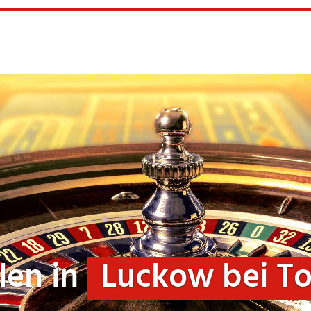
len in
Luckow bei T