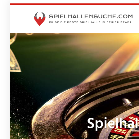
Skip
to
main
content
Spielhal