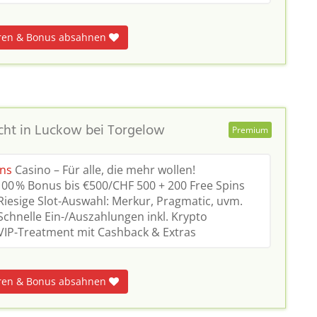
eren & Bonus absahnen
cht in
Luckow bei Torgelow
Premium
ns
Casino – Für alle, die mehr wollen!
00 % Bonus bis €500/CHF 500 + 200 Free Spins
Riesige Slot-Auswahl: Merkur, Pragmatic, uvm.
Schnelle Ein-/Auszahlungen inkl. Krypto
VIP-Treatment mit Cashback & Extras
eren & Bonus absahnen