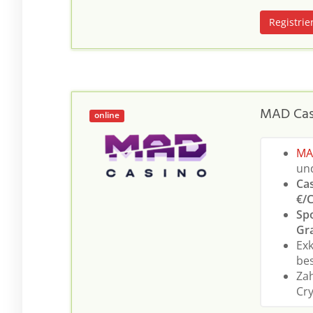
Registri
MAD Cas
online
MA
un
Ca
€/C
Sp
Gr
Exk
bes
Za
Cr