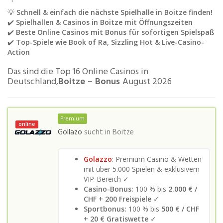
💡
Schnell & einfach die nächste Spielhalle in Boitze finden!
✔️
Spielhallen & Casinos in Boitze mit Öffnungszeiten
✔️
Beste Online Casinos mit Bonus für sofortigen Spielspaß
✔️
Top-Spiele wie Book of Ra, Sizzling Hot & Live-Casino-
Action
Das sind die Top 16 Online Casinos in
Deutschland,
Boitze – Bonus
August 2026
Premium
online
Gollazo
sucht in
Boitze
Golazzo
: Premium Casino & Wetten
mit über 5.000 Spielen & exklusivem
VIP-Bereich ✓
Casino-Bonus:
100 % bis
2.000 € /
CHF + 200 Freispiele
✓
Sportbonus:
100 % bis
500 € / CHF
+ 20 € Gratiswette
✓