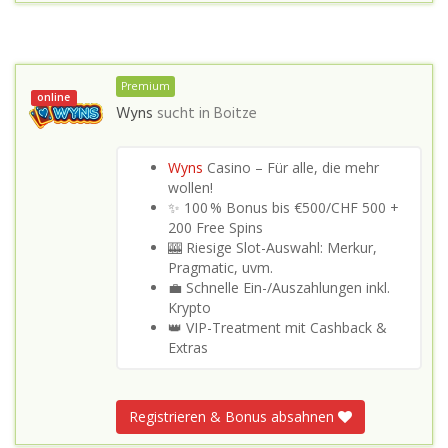
Premium
online
Wyns
sucht in
Boitze
Wyns
Casino – Für alle, die mehr
wollen!
✨ 100 % Bonus bis €500/CHF 500 +
200 Free Spins
🎰 Riesige Slot-Auswahl: Merkur,
Pragmatic, uvm.
💼 Schnelle Ein-/Auszahlungen inkl.
Krypto
👑 VIP-Treatment mit Cashback &
Extras
Registrieren & Bonus absahnen