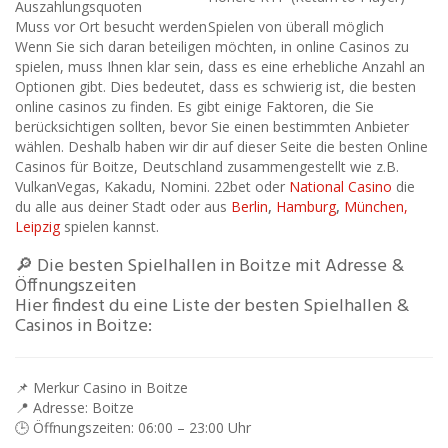
Auszahlungsquoten
Muss vor Ort besucht werden
Spielen von überall möglich
Wenn Sie sich daran beteiligen möchten, in online Casinos zu
spielen, muss Ihnen klar sein, dass es eine erhebliche Anzahl an
Optionen gibt. Dies bedeutet, dass es schwierig ist, die besten
online casinos zu finden. Es gibt einige Faktoren, die Sie
berücksichtigen sollten, bevor Sie einen bestimmten Anbieter
wählen. Deshalb haben wir dir auf dieser Seite die besten Online
Casinos für Boitze, Deutschland zusammengestellt wie z.B.
VulkanVegas, Kakadu, Nomini. 22bet oder
National Casino
die
du alle aus deiner Stadt oder aus
Berlin
,
Hamburg
,
München,
Leipzig
spielen kannst.
🔎 Die besten Spielhallen in Boitze mit Adresse &
Öffnungszeiten
Hier findest du eine Liste der besten Spielhallen &
Casinos in Boitze:
📌 Merkur Casino in Boitze
📍 Adresse: Boitze
🕒 Öffnungszeiten: 06:00 – 23:00 Uhr