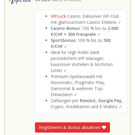
VIPLuck
sucht in
Boitze
VIPLuck
Casino: Exklusiver VIP-Club
mit glamourösem Casino-Erlebnis ✓
Casino-Bonus:
100 % bis zu
2.000
€/CHF + 300 Freispiele
✓
Sportbonus:
100 % bis zu
500
€/CHF
✓
Ideal für High Roller dank
persönlichem VIP-Manager,
luxuriösen Vorteilen & höchsten
Limits ✓
Premium-Spielauswahl mit
Novomatic, Pragmatic Play,
Gamomat & weiteren Top-
Entwicklern ✓
Zahlungen per
Revolut
,
Google Pay
,
Crypto, Kreditkarten und E-Wallets ✓
Registrieren & Bonus absahnen