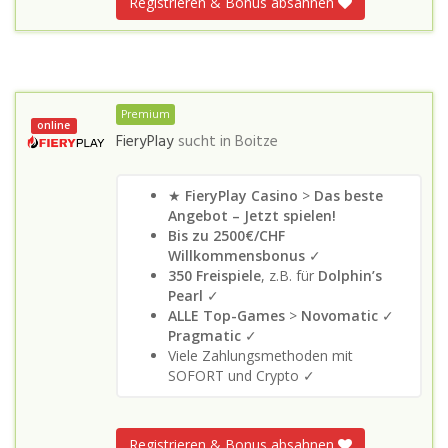
Registrieren & Bonus absahnen
Premium
online
FieryPlay
sucht in
Boitze
★
FieryPlay Casino
>
Das beste
Angebot – Jetzt spielen!
Bis zu 2500€/CHF
Willkommensbonus
✓
350 Freispiele
, z.B. für
Dolphin’s
Pearl
✓
ALLE Top-Games
>
Novomatic
✓
Pragmatic
✓
Viele Zahlungsmethoden mit
SOFORT und Crypto ✓
Registrieren & Bonus absahnen