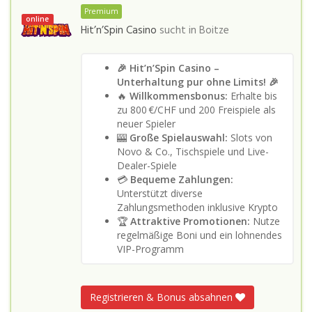
Premium
online
Hit’n’Spin Casino
sucht in
Boitze
🎉 Hit’n’Spin Casino –
Unterhaltung pur ohne Limits! 🎉
🔥
Willkommensbonus:
Erhalte bis
zu 800 €/CHF und 200 Freispiele als
neuer Spieler
🎰
Große Spielauswahl:
Slots von
Novo & Co., Tischspiele und Live-
Dealer-Spiele
💳
Bequeme Zahlungen:
Unterstützt diverse
Zahlungsmethoden inklusive Krypto
🏆
Attraktive Promotionen:
Nutze
regelmäßige Boni und ein lohnendes
VIP-Programm
Registrieren & Bonus absahnen