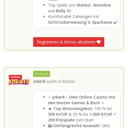
Top-Spiele von
Merkur
,
Novoline
und
Bally
🎲
Komfortable Zahlungen mit
Sofortüberweisung
&
Sparkasse
✔️
Registrieren & Bonus absahnen
Premium
online
Joker8
sucht in
Boitze
⭐
Joker8 – Dein Online-Casino mit
den besten Games & Boni!
⭐
🔥
Top-Bonusangebot
: 100 % bis
500 €/CHF
& 50 % bis
1.000 €/CHF
+
200 Freispiele
zum Start
🎰
Umfangreiche Auswahl
: Über