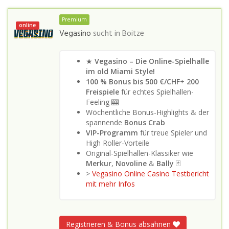
Premium
online
Vegasino
sucht in
Boitze
★
Vegasino – Die Online-Spielhalle
im old Miami Style!
100 % Bonus bis 500 €/CHF
+
200
Freispiele
für echtes Spielhallen-
Feeling 🎰
Wöchentliche Bonus-Highlights & der
spannende
Bonus Crab
VIP-Programm
für treue Spieler und
High Roller-Vorteile
Original-Spielhallen-Klassiker wie
Merkur
,
Novoline
&
Bally
🃏
>
Vegasino Online Casino Testbericht
mit mehr Infos
Registrieren & Bonus absahnen