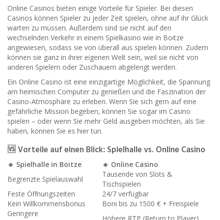
Online Casinos bieten einige Vorteile für Spieler. Bei diesen
Casinos können Spieler zu jeder Zeit spielen, ohne auf ihr Glück
warten zu müssen. Außerdem sind sie nicht auf den
wechselnden Verkehr in einem Spielkasino wie in Boitze
angewiesen, sodass sie von überall aus spielen können. Zudem
können sie ganz in ihrer eigenen Welt sein, weil sie nicht von
anderen Spielern oder Zuschauern abgelengt werden.
Ein Online Casino ist eine einzigartige Möglichkeit, die Spannung
am heimischen Computer zu genießen und die Faszination der
Casino-Atmosphäre zu erleben. Wenn Sie sich gern auf eine
gefährliche Mission begeben, können Sie sogar im Casino
spielen – oder wenn Sie mehr Geld ausgeben möchten, als Sie
haben, können Sie es hier tun.
🆚 Vorteile auf einen Blick: Spielhalle vs. Online Casino
🔹
Spielhalle in Boitze
🔹
Online Casino
Tausende von Slots &
Begrenzte Spielauswahl
Tischspielen
Feste Öffnungszeiten
24/7 verfügbar
Kein Willkommensbonus
Boni bis zu 1500 € + Freispiele
Geringere
Höhere RTP (Return to Player)