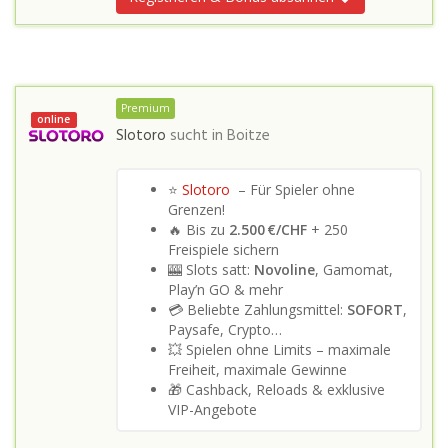
Premium
online
Slotoro
sucht in
Boitze
⭐
Slotoro
– Für Spieler ohne
Grenzen!
🔥 Bis zu
2.500 €/CHF
+ 250
Freispiele sichern
🎰 Slots satt:
Novoline
, Gamomat,
Play’n GO & mehr
💳 Beliebte Zahlungsmittel:
SOFORT
,
Paysafe, Crypto…
💥 Spielen ohne Limits – maximale
Freiheit, maximale Gewinne
🎁 Cashback, Reloads & exklusive
VIP-Angebote