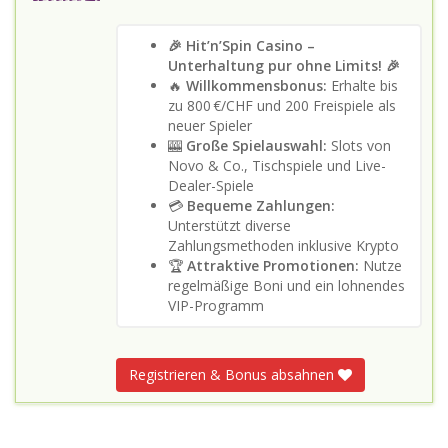
🎉 Hit’n’Spin Casino –
Unterhaltung pur ohne Limits! 🎉
🔥
Willkommensbonus:
Erhalte bis
zu 800 €/CHF und 200 Freispiele als
neuer Spieler
🎰
Große Spielauswahl:
Slots von
Novo & Co., Tischspiele und Live-
Dealer-Spiele
💳
Bequeme Zahlungen:
Unterstützt diverse
Zahlungsmethoden inklusive Krypto
🏆
Attraktive Promotionen:
Nutze
regelmäßige Boni und ein lohnendes
VIP-Programm
Registrieren & Bonus absahnen