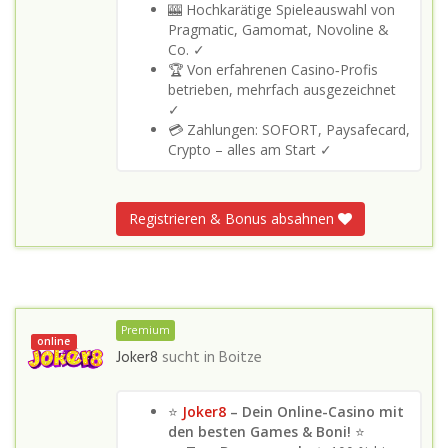
🎰 Hochkarätige Spieleauswahl von
Pragmatic, Gamomat, Novoline &
Co. ✓
🏆 Von erfahrenen Casino‑Profis
betrieben, mehrfach ausgezeichnet
✓
💳 Zahlungen: SOFORT, Paysafecard,
Crypto – alles am Start ✓
Registrieren & Bonus absahnen
Premium
online
Joker8
sucht in
Boitze
⭐
Joker8
– Dein Online-Casino mit
den besten Games & Boni!
⭐