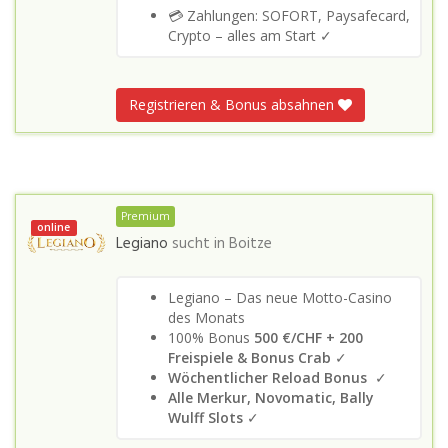
💳 Zahlungen: SOFORT, Paysafecard,
Crypto – alles am Start ✓
Registrieren & Bonus absahnen
Premium
online
Legiano
sucht in
Boitze
Legiano – Das neue Motto-Casino
des Monats
100% Bonus
500 €/CHF + 200
Freispiele & Bonus Crab
✓
Wöchentlicher Reload Bonus
✓
Alle Merkur, Novomatic, Bally
Wulff Slots
✓