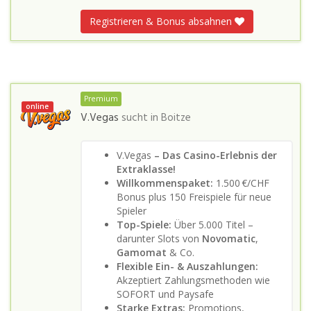
Registrieren & Bonus absahnen
Premium
online
V.Vegas
sucht in
Boitze
V.Vegas
– Das Casino-Erlebnis der
Extraklasse!
Willkommenspaket:
1.500 €/CHF
Bonus plus 150 Freispiele für neue
Spieler
Top-Spiele:
Über 5.000 Titel –
darunter Slots von
Novomatic
,
Gamomat
& Co.
Flexible Ein- & Auszahlungen:
Akzeptiert Zahlungsmethoden wie
SOFORT und Paysafe
Starke Extras:
Promotions,