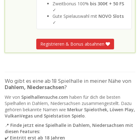
Zweitbonus 100%
bis 300€ + 50 FS
✓
Gute Spielauswahl mit
NOVO Slots
✓
Registrieren & Bonus absahnen
Wo gibt es eine ab 18 Spielhalle in meiner Nähe von
Dahlem, Niedersachsen
?
Wir von
Spielhallensuche.com
haben für dich die besten
Spielhallen in Dahlem, Niedersachsen zusammengestellt. Dazu
gehören bekannte Namen wie
Merkur Spielothek, Löwen Play,
VulkanVegas und Spielstation Spielo
.
📍
Finde jetzt eine Spielhalle in Dahlem, Niedersachsen mit
diesen Features:
✔️
Eintritt erst ab 18 Jahren