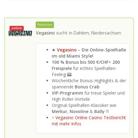
Premium
online
Vegasino
sucht in
Dahlem, Niedersachsen
★
Vegasino
– Die Online-Spielhalle
im old Miami Style!
100 % Bonus bis 500 €/CHF
+
200
Freispiele
für echtes Spielhallen-
Feeling 🎰
Wöchentliche Bonus-Highlights & der
spannende
Bonus Crab
VIP-Programm
für treue Spieler und
High Roller-Vorteile
Original-Spielhallen-Klassiker wie
Merkur
,
Novoline
&
Bally
🃏
>
Vegasino Online Casino Testbericht
mit mehr Infos