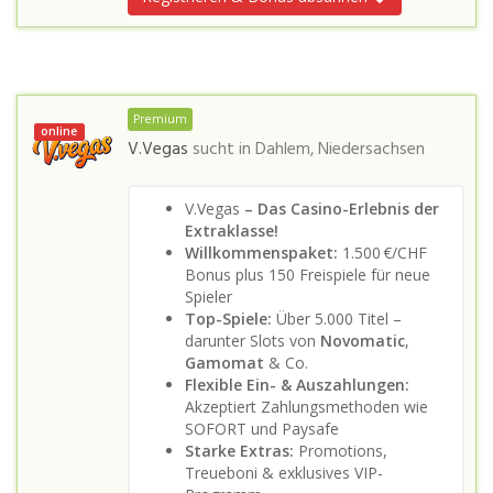
Premium
online
V.Vegas
sucht in
Dahlem, Niedersachsen
V.Vegas
– Das Casino-Erlebnis der
Extraklasse!
Willkommenspaket:
1.500 €/CHF
Bonus plus 150 Freispiele für neue
Spieler
Top-Spiele:
Über 5.000 Titel –
darunter Slots von
Novomatic
,
Gamomat
& Co.
Flexible Ein- & Auszahlungen:
Akzeptiert Zahlungsmethoden wie
SOFORT und Paysafe
Starke Extras:
Promotions,
Treueboni & exklusives VIP-