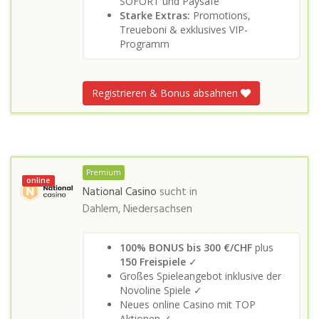
SOFORT und Paysafe
Starke Extras:
Promotions,
Treueboni & exklusives VIP-
Programm
Registrieren & Bonus absahnen
Premium
online
National Casino
sucht in
Dahlem, Niedersachsen
100% BONUS bis 300 €/CHF
plus
150 Freispiele
✓
Großes Spieleangebot inklusive der
Novoline Spiele ✓
Neues online Casino mit TOP
Aktionen ✓