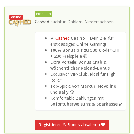
Premium
online
Cashed
sucht in
Dahlem, Niedersachsen
★
Cashed
Casino
– Dein Ziel für
erstklassiges Online-Gaming!
100% Bonus bis zu 500 €
oder CHF
+
200 Freispiele
🤑
Extra-Vorteile:
Bonus Crab &
wöchentlicher Reload-Bonus
Exklusiver
VIP-Club
, ideal für High
Roller
Top-Spiele von
Merkur
,
Novoline
und
Bally
🎲
Komfortable Zahlungen mit
Sofortüberweisung
&
Sparkasse
✔️
Registrieren & Bonus absahnen