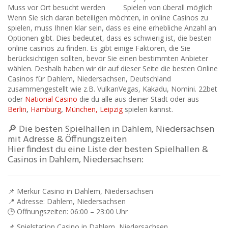
Muss vor Ort besucht werden
Spielen von überall möglich
Wenn Sie sich daran beteiligen möchten, in online Casinos zu
spielen, muss Ihnen klar sein, dass es eine erhebliche Anzahl an
Optionen gibt. Dies bedeutet, dass es schwierig ist, die besten
online casinos zu finden. Es gibt einige Faktoren, die Sie
berücksichtigen sollten, bevor Sie einen bestimmten Anbieter
wählen. Deshalb haben wir dir auf dieser Seite die besten Online
Casinos für Dahlem, Niedersachsen, Deutschland
zusammengestellt wie z.B. VulkanVegas, Kakadu, Nomini. 22bet
oder
National Casino
die du alle aus deiner Stadt oder aus
Berlin
,
Hamburg
,
München,
Leipzig
spielen kannst.
🔎 Die besten Spielhallen in Dahlem, Niedersachsen
mit Adresse & Öffnungszeiten
Hier findest du eine Liste der besten Spielhallen &
Casinos in Dahlem, Niedersachsen:
📌 Merkur Casino in Dahlem, Niedersachsen
📍 Adresse: Dahlem, Niedersachsen
🕒 Öffnungszeiten: 06:00 – 23:00 Uhr
📌 Spielstation Casino in Dahlem, Niedersachsen