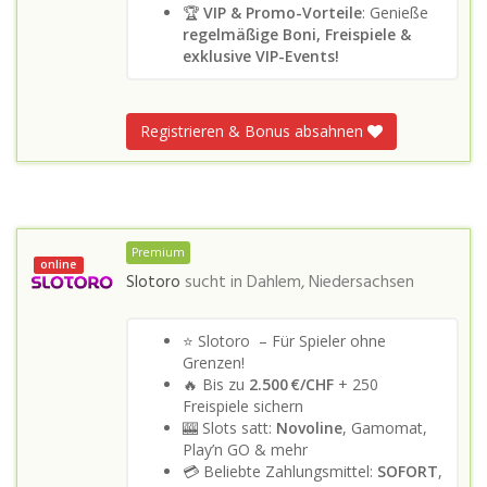
🏆
VIP & Promo-Vorteile
: Genieße
regelmäßige Boni, Freispiele &
exklusive VIP-Events!
Registrieren & Bonus absahnen
Premium
online
Slotoro
sucht in
Dahlem, Niedersachsen
⭐ Slotoro – Für Spieler ohne
Grenzen!
🔥 Bis zu
2.500 €/CHF
+ 250
Freispiele sichern
🎰 Slots satt:
Novoline
, Gamomat,
Play’n GO & mehr
💳 Beliebte Zahlungsmittel:
SOFORT
,