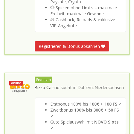
Paysafe, Crypto…
💥 Spielen ohne Limits – maximale
Freiheit, maximale Gewinne
🎁 Cashback, Reloads & exklusive
VIP-Angebote
Registrieren & Bonus absahnen
Premium
online
Bizzo Casino
sucht in
Dahlem, Niedersachsen
Erstbonus 100% bis
100€ + 100 FS
✓
Zweitbonus 100%
bis 300€ + 50 FS
✓
Gute Spielauswahl mit
NOVO Slots
✓