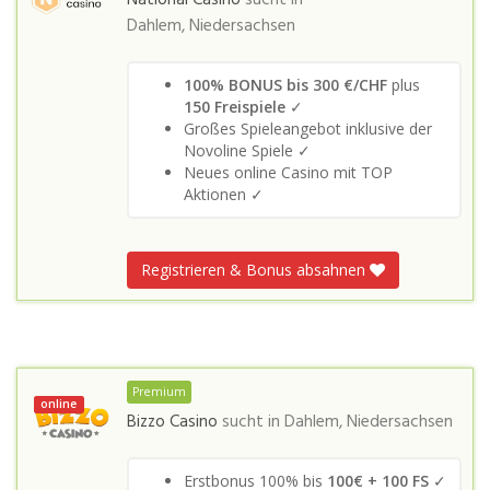
National Casino
sucht in
Dahlem, Niedersachsen
100% BONUS bis 300 €/CHF
plus
150 Freispiele
✓
Großes Spieleangebot inklusive der
Novoline Spiele ✓
Neues online Casino mit TOP
Aktionen ✓
Registrieren & Bonus absahnen
Premium
online
Bizzo Casino
sucht in
Dahlem, Niedersachsen
Erstbonus 100% bis
100€ + 100 FS
✓