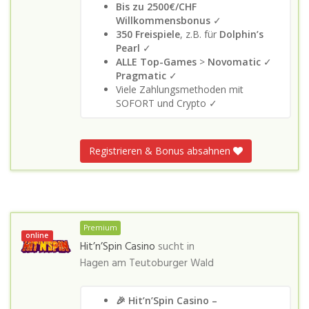
Bis zu 2500€/CHF
Willkommensbonus
✓
350 Freispiele
, z.B. für
Dolphin’s
Pearl
✓
ALLE Top-Games
>
Novomatic
✓
Pragmatic
✓
Viele Zahlungsmethoden mit
SOFORT und Crypto ✓
Registrieren & Bonus absahnen
Premium
online
Hit’n’Spin Casino
sucht in
Hagen am Teutoburger Wald
🎉 Hit’n’Spin Casino –