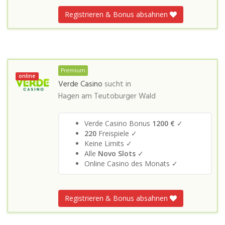
Registrieren & Bonus absahnen
Premium
online
Verde Casino
sucht in
Hagen am Teutoburger Wald
Verde Casino Bonus
1200 €
✓
220
Freispiele ✓
Keine Limits ✓
Alle
Novo Slots
✓
Online Casino des Monats ✓
Registrieren & Bonus absahnen