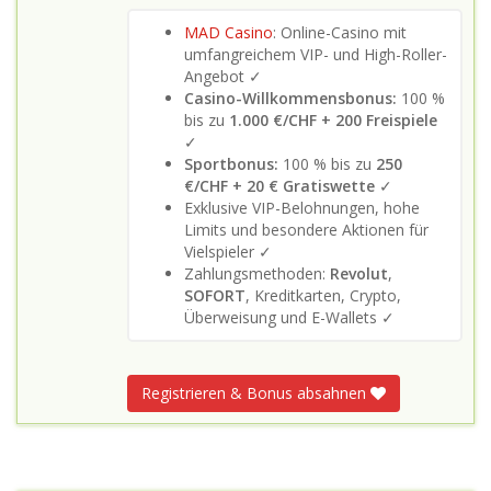
MAD Casino
: Online-Casino mit
umfangreichem VIP- und High-Roller-
Angebot ✓
Casino-Willkommensbonus:
100 %
bis zu
1.000 €/CHF + 200 Freispiele
✓
Sportbonus:
100 % bis zu
250
€/CHF + 20 € Gratiswette
✓
Exklusive VIP-Belohnungen, hohe
Limits und besondere Aktionen für
Vielspieler ✓
Zahlungsmethoden:
Revolut
,
SOFORT
, Kreditkarten, Crypto,
Überweisung und E-Wallets ✓
Registrieren & Bonus absahnen