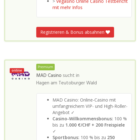
>
Vegasino Online Casino Testbericht
mit mehr Infos
Registrieren & Bonus absahnen
Premium
online
MAD Casino
sucht in
Hagen am Teutoburger Wald
MAD Casino: Online-Casino mit
umfangreichem VIP- und High-Roller-
Angebot ✓
Casino-Willkommensbonus:
100 %
bis zu
1.000 €/CHF + 200 Freispiele
✓
Sportbonus:
100 % bis zu
250