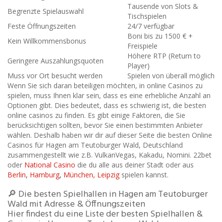
Tausende von Slots &
Begrenzte Spielauswahl
Tischspielen
Feste Öffnungszeiten
24/7 verfügbar
Boni bis zu 1500 € +
Kein Willkommensbonus
Freispiele
Höhere RTP (Return to
Geringere Auszahlungsquoten
Player)
Muss vor Ort besucht werden
Spielen von überall möglich
Wenn Sie sich daran beteiligen möchten, in online Casinos zu
spielen, muss Ihnen klar sein, dass es eine erhebliche Anzahl an
Optionen gibt. Dies bedeutet, dass es schwierig ist, die besten
online casinos zu finden. Es gibt einige Faktoren, die Sie
berücksichtigen sollten, bevor Sie einen bestimmten Anbieter
wählen. Deshalb haben wir dir auf dieser Seite die besten Online
Casinos für Hagen am Teutoburger Wald, Deutschland
zusammengestellt wie z.B. VulkanVegas, Kakadu, Nomini. 22bet
oder
National Casino
die du alle aus deiner Stadt oder aus
Berlin
,
Hamburg
,
München,
Leipzig
spielen kannst.
🔎 Die besten Spielhallen in Hagen am Teutoburger
Wald mit Adresse & Öffnungszeiten
Hier findest du eine Liste der besten Spielhallen &