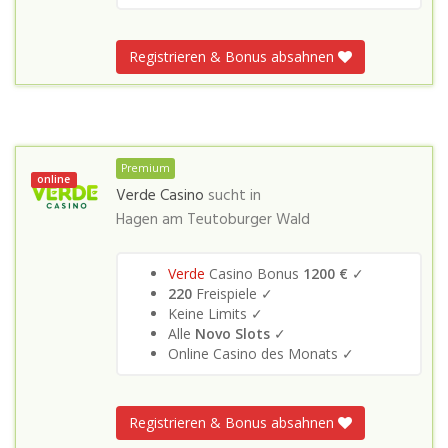
Registrieren & Bonus absahnen
Premium
online
Verde Casino
sucht in
Hagen am Teutoburger Wald
Verde
Casino Bonus
1200 €
✓
220
Freispiele ✓
Keine Limits ✓
Alle
Novo Slots
✓
Online Casino des Monats ✓
Registrieren & Bonus absahnen