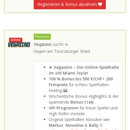
Registrieren & Bonus absahnen
Premium
online
Vegasino
sucht in
Hagen am Teutoburger Wald
★
Vegasino – Die Online-Spielhalle
im old Miami Style!
100 % Bonus bis 500 €/CHF
+
200
Freispiele
für echtes Spielhallen-
Feeling 🎰
Wöchentliche Bonus-Highlights & der
spannende
Bonus Crab
VIP-Programm
für treue Spieler und
High Roller-Vorteile
Original-Spielhallen-Klassiker wie
Merkur
,
Novoline
&
Bally
🃏