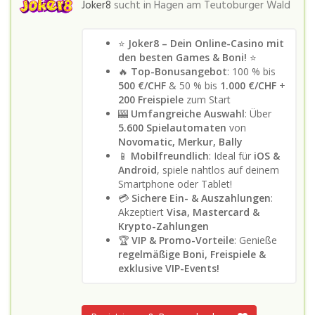
Joker8
sucht in
Hagen am Teutoburger Wald
⭐
Joker8 – Dein Online-Casino mit
den besten Games & Boni!
⭐
🔥
Top-Bonusangebot
: 100 % bis
500 €/CHF
& 50 % bis
1.000 €/CHF
+
200 Freispiele
zum Start
🎰
Umfangreiche Auswahl
: Über
5.600 Spielautomaten
von
Novomatic, Merkur, Bally
📱
Mobilfreundlich
: Ideal für
iOS &
Android
, spiele nahtlos auf deinem
Smartphone oder Tablet!
💳
Sichere Ein- & Auszahlungen
:
Akzeptiert
Visa, Mastercard &
Krypto-Zahlungen
🏆
VIP & Promo-Vorteile
: Genieße
regelmäßige Boni, Freispiele &
exklusive VIP-Events!