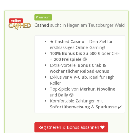
Premium
online
Cashed
sucht in
Hagen am Teutoburger Wald
★ Cashed
Casino
– Dein Ziel für
erstklassiges Online-Gaming!
100% Bonus bis zu 500 €
oder CHF
+
200 Freispiele
🤑
Extra-Vorteile:
Bonus Crab &
wöchentlicher Reload-Bonus
Exklusiver
VIP-Club
, ideal für High
Roller
Top-Spiele von
Merkur
,
Novoline
und
Bally
🎲
Komfortable Zahlungen mit
Sofortüberweisung
&
Sparkasse
✔️
Registrieren & Bonus absahnen