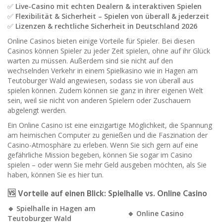
✅
Live-Casino mit echten Dealern & interaktiven Spielen
✅
Flexibilität & Sicherheit – Spielen von überall & jederzeit
✅
Lizenzen & rechtliche Sicherheit in Deutschland 2026
Online Casinos bieten einige Vorteile für Spieler. Bei diesen
Casinos können Spieler zu jeder Zeit spielen, ohne auf ihr Glück
warten zu müssen. Außerdem sind sie nicht auf den
wechselnden Verkehr in einem Spielkasino wie in Hagen am
Teutoburger Wald angewiesen, sodass sie von überall aus
spielen können. Zudem können sie ganz in ihrer eigenen Welt
sein, weil sie nicht von anderen Spielern oder Zuschauern
abgelengt werden.
Ein Online Casino ist eine einzigartige Möglichkeit, die Spannung
am heimischen Computer zu genießen und die Faszination der
Casino-Atmosphäre zu erleben. Wenn Sie sich gern auf eine
gefährliche Mission begeben, können Sie sogar im Casino
spielen – oder wenn Sie mehr Geld ausgeben möchten, als Sie
haben, können Sie es hier tun.
🆚 Vorteile auf einen Blick: Spielhalle vs. Online Casino
🔹
Spielhalle in Hagen am
🔹
Online Casino
Teutoburger Wald