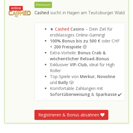
Premium
online
Cashed
sucht in
Hagen am Teutoburger Wald
★
Cashed
Casino
– Dein Ziel für
erstklassiges Online-Gaming!
100% Bonus bis zu 500 €
oder CHF
+
200 Freispiele
🤑
Extra-Vorteile:
Bonus Crab &
wöchentlicher Reload-Bonus
Exklusiver
VIP-Club
, ideal für High
Roller
Top-Spiele von
Merkur
,
Novoline
und
Bally
🎲
Komfortable Zahlungen mit
Sofortüberweisung
&
Sparkasse
✔️
Registrieren & Bonus absahnen