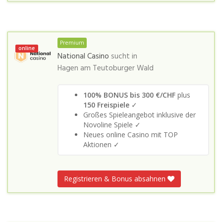
Premium
online
National Casino
sucht in
Hagen am Teutoburger Wald
100% BONUS bis 300 €/CHF
plus
150 Freispiele
✓
Großes Spieleangebot inklusive der
Novoline Spiele ✓
Neues online Casino mit TOP
Aktionen ✓
Registrieren & Bonus absahnen