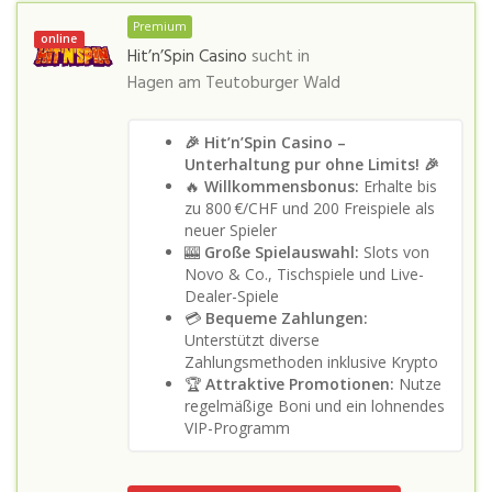
Premium
online
Hit’n’Spin Casino
sucht in
Hagen am Teutoburger Wald
🎉 Hit’n’Spin Casino –
Unterhaltung pur ohne Limits! 🎉
🔥
Willkommensbonus:
Erhalte bis
zu 800 €/CHF und 200 Freispiele als
neuer Spieler
🎰
Große Spielauswahl:
Slots von
Novo & Co., Tischspiele und Live-
Dealer-Spiele
💳
Bequeme Zahlungen:
Unterstützt diverse
Zahlungsmethoden inklusive Krypto
🏆
Attraktive Promotionen:
Nutze
regelmäßige Boni und ein lohnendes
VIP-Programm