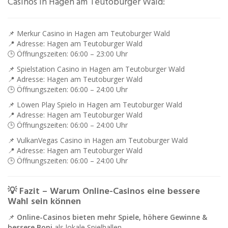
Casinos in Hagen am Teutoburger Wald:
📌 Merkur Casino in Hagen am Teutoburger Wald
📍 Adresse: Hagen am Teutoburger Wald
🕒 Öffnungszeiten: 06:00 – 23:00 Uhr
📌 Spielstation Casino in Hagen am Teutoburger Wald
📍 Adresse: Hagen am Teutoburger Wald
🕒 Öffnungszeiten: 06:00 – 24:00 Uhr
📌 Löwen Play Spielo in Hagen am Teutoburger Wald
📍 Adresse: Hagen am Teutoburger Wald
🕒 Öffnungszeiten: 06:00 – 24:00 Uhr
📌 VulkanVegas Casino in Hagen am Teutoburger Wald
📍 Adresse: Hagen am Teutoburger Wald
🕒 Öffnungszeiten: 06:00 – 24:00 Uhr
💡 Fazit – Warum Online-Casinos eine bessere
Wahl sein können
📌
Online-Casinos bieten mehr Spiele, höhere Gewinne &
bessere Boni
als lokale Spielhallen.