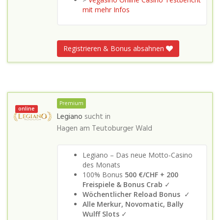
mit mehr Infos
Registrieren & Bonus absahnen
Premium
online
Legiano
sucht in
Hagen am Teutoburger Wald
Legiano – Das neue Motto-Casino
des Monats
100% Bonus
500 €/CHF + 200
Freispiele & Bonus Crab
✓
Wöchentlicher Reload Bonus
✓
Alle Merkur, Novomatic, Bally
Wulff Slots
✓