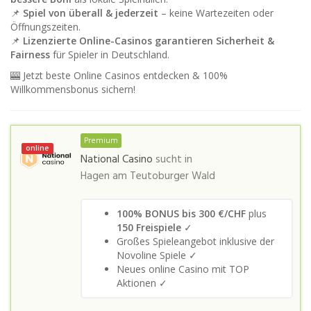
📌
Spiel von überall & jederzeit
– keine Wartezeiten oder
Öffnungszeiten.
📌
Lizenzierte Online-Casinos garantieren Sicherheit &
Fairness
für Spieler in Deutschland.
🎰 Jetzt beste Online Casinos entdecken & 100%
Willkommensbonus sichern!
Premium
online
National Casino
sucht in
Hagen am Teutoburger Wald
100% BONUS bis 300 €/CHF
plus
150 Freispiele
✓
Großes Spieleangebot inklusive der
Novoline Spiele ✓
Neues online Casino mit TOP
Aktionen ✓