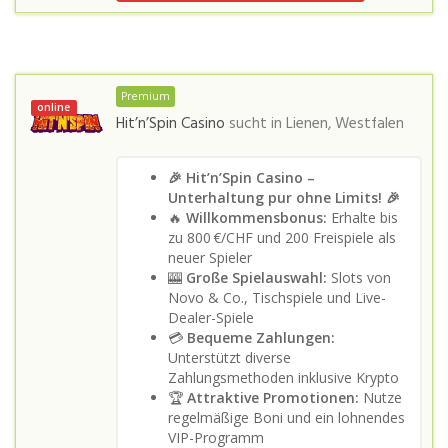
Premium
online
Hit’n’Spin Casino
sucht in
Lienen, Westfalen
🎉 Hit’n’Spin Casino –
Unterhaltung pur ohne Limits! 🎉
🔥
Willkommensbonus:
Erhalte bis
zu 800 €/CHF und 200 Freispiele als
neuer Spieler
🎰
Große Spielauswahl:
Slots von
Novo & Co., Tischspiele und Live-
Dealer-Spiele
💳
Bequeme Zahlungen:
Unterstützt diverse
Zahlungsmethoden inklusive Krypto
🏆
Attraktive Promotionen:
Nutze
regelmäßige Boni und ein lohnendes
VIP-Programm