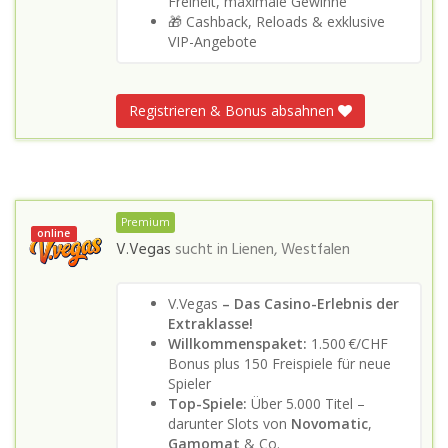
Freiheit, maximale Gewinne
🎁 Cashback, Reloads & exklusive
VIP-Angebote
Registrieren & Bonus absahnen
Premium
online
V.Vegas
sucht in
Lienen, Westfalen
V.Vegas
– Das Casino-Erlebnis der
Extraklasse!
Willkommenspaket:
1.500 €/CHF
Bonus plus 150 Freispiele für neue
Spieler
Top-Spiele:
Über 5.000 Titel –
darunter Slots von
Novomatic
,
Gamomat
& Co.