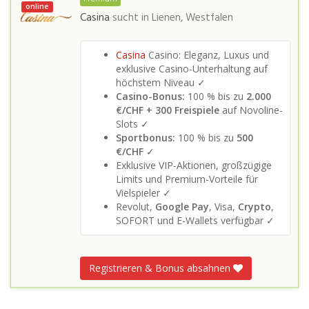
online
Casina
sucht in
Lienen, Westfalen
Casina
Casino: Eleganz, Luxus und
exklusive Casino-Unterhaltung auf
höchstem Niveau ✓
Casino-Bonus:
100 % bis zu
2.000
€/CHF + 300 Freispiele
auf Novoline-
Slots ✓
Sportbonus:
100 % bis zu
500
€/CHF
✓
Exklusive VIP-Aktionen, großzügige
Limits und Premium-Vorteile für
Vielspieler ✓
Revolut,
Google Pay
, Visa,
Crypto
,
SOFORT und E-Wallets verfügbar ✓
Registrieren & Bonus absahnen