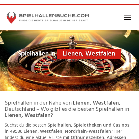
Skip
to
main
Toggl
content
navig
Spielhallen in
Lienen, Westfalen
Spielhallen in der Nähe von
Lienen, Westfalen,
Deutschland – Wo gibt es die besten Spielhallen in
Lienen, Westfalen
?
Suchst du die besten
Spielhallen, Spielotheken und Casinos
in 49536 Lienen, Westfalen, Nordrhein-Westfalen
? Hier
findest du eine aktuelle Liste mit
Öffnungszeiten, Adressen