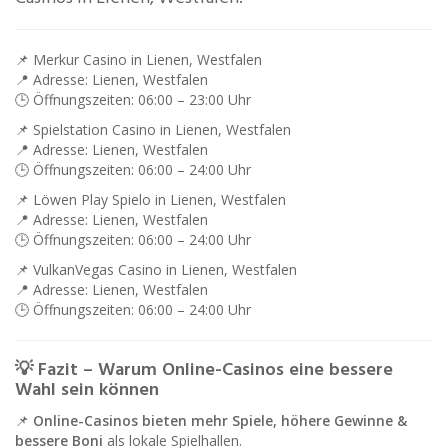
📌 Merkur Casino in Lienen, Westfalen
📍 Adresse: Lienen, Westfalen
🕒 Öffnungszeiten: 06:00 – 23:00 Uhr
📌 Spielstation Casino in Lienen, Westfalen
📍 Adresse: Lienen, Westfalen
🕒 Öffnungszeiten: 06:00 – 24:00 Uhr
📌 Löwen Play Spielo in Lienen, Westfalen
📍 Adresse: Lienen, Westfalen
🕒 Öffnungszeiten: 06:00 – 24:00 Uhr
📌 VulkanVegas Casino in Lienen, Westfalen
📍 Adresse: Lienen, Westfalen
🕒 Öffnungszeiten: 06:00 – 24:00 Uhr
💡 Fazit – Warum Online-Casinos eine bessere
Wahl sein können
📌
Online-Casinos bieten mehr Spiele, höhere Gewinne &
bessere Boni
als lokale Spielhallen.