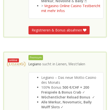
Merkur
,
Novoline
&
Bally
🃏
>
Vegasino Online Casino Testbericht
mit mehr Infos
Registrieren & Bonus absahnen
Premium
online
Legiano
sucht in
Lienen, Westfalen
Legiano – Das neue Motto-Casino
des Monats
100% Bonus
500 €/CHF + 200
Freispiele & Bonus Crab
✓
Wöchentlicher Reload Bonus
✓
Alle Merkur, Novomatic, Bally
Wulff Slots
✓