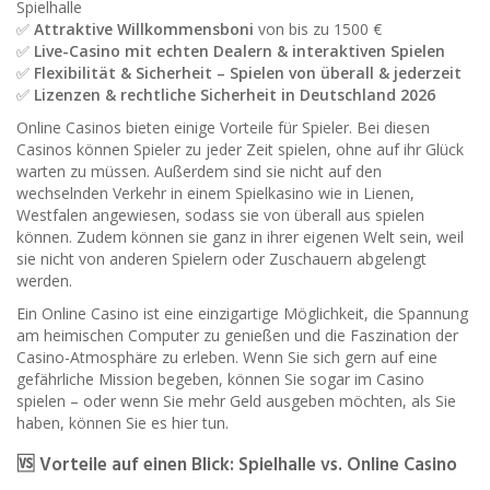
Spielhalle
✅
Attraktive Willkommensboni
von bis zu 1500 €
✅
Live-Casino mit echten Dealern & interaktiven Spielen
✅
Flexibilität & Sicherheit – Spielen von überall & jederzeit
✅
Lizenzen & rechtliche Sicherheit in Deutschland 2026
Online Casinos bieten einige Vorteile für Spieler. Bei diesen
Casinos können Spieler zu jeder Zeit spielen, ohne auf ihr Glück
warten zu müssen. Außerdem sind sie nicht auf den
wechselnden Verkehr in einem Spielkasino wie in Lienen,
Westfalen angewiesen, sodass sie von überall aus spielen
können. Zudem können sie ganz in ihrer eigenen Welt sein, weil
sie nicht von anderen Spielern oder Zuschauern abgelengt
werden.
Ein Online Casino ist eine einzigartige Möglichkeit, die Spannung
am heimischen Computer zu genießen und die Faszination der
Casino-Atmosphäre zu erleben. Wenn Sie sich gern auf eine
gefährliche Mission begeben, können Sie sogar im Casino
spielen – oder wenn Sie mehr Geld ausgeben möchten, als Sie
haben, können Sie es hier tun.
🆚 Vorteile auf einen Blick: Spielhalle vs. Online Casino