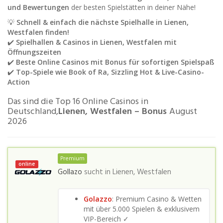
und Bewertungen
der besten Spielstätten in deiner Nähe!
💡
Schnell & einfach die nächste Spielhalle in Lienen,
Westfalen finden!
✔️
Spielhallen & Casinos in Lienen, Westfalen mit
Öffnungszeiten
✔️
Beste Online Casinos mit Bonus für sofortigen Spielspaß
✔️
Top-Spiele wie Book of Ra, Sizzling Hot & Live-Casino-
Action
Das sind die Top 16 Online Casinos in
Deutschland,
Lienen, Westfalen – Bonus
August
2026
Premium
online
Gollazo
sucht in
Lienen, Westfalen
Golazzo
: Premium Casino & Wetten
mit über 5.000 Spielen & exklusivem
VIP-Bereich ✓