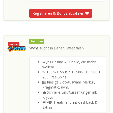
Registrieren & Bonus absahnen
Premium
online
Wyns
sucht in
Lienen, Westfalen
Wyns Casino – Für alle, die mehr
wollen!
✨ 100 % Bonus bis €500/CHF 500 +
200 Free Spins
🎰 Riesige Slot-Auswahl: Merkur,
Pragmatic, uvm.
💼 Schnelle Ein-/Auszahlungen inkl.
Krypto
👑 VIP-Treatment mit Cashback &
Extras