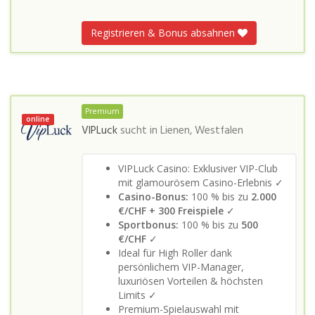
Registrieren & Bonus absahnen
Premium
online
VIPLuck
sucht in
Lienen, Westfalen
VIPLuck Casino: Exklusiver VIP-Club
mit glamourösem Casino-Erlebnis ✓
Casino-Bonus:
100 % bis zu
2.000
€/CHF + 300 Freispiele
✓
Sportbonus:
100 % bis zu
500
€/CHF
✓
Ideal für High Roller dank
persönlichem VIP-Manager,
luxuriösen Vorteilen & höchsten
Limits ✓
Premium-Spielauswahl mit