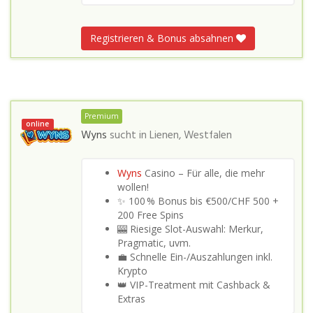
Registrieren & Bonus absahnen
Premium
online
Wyns
sucht in
Lienen, Westfalen
Wyns
Casino – Für alle, die mehr
wollen!
✨ 100 % Bonus bis €500/CHF 500 +
200 Free Spins
🎰 Riesige Slot-Auswahl: Merkur,
Pragmatic, uvm.
💼 Schnelle Ein-/Auszahlungen inkl.
Krypto
👑 VIP-Treatment mit Cashback &
Extras