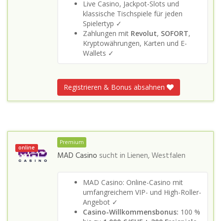
Live Casino, Jackpot-Slots und
klassische Tischspiele für jeden
Spielertyp ✓
Zahlungen mit
Revolut
,
SOFORT
,
Kryptowährungen, Karten und E-
Wallets ✓
Registrieren & Bonus absahnen
Premium
online
MAD Casino
sucht in
Lienen, Westfalen
MAD Casino: Online-Casino mit
umfangreichem VIP- und High-Roller-
Angebot ✓
Casino-Willkommensbonus:
100 %