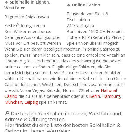
🔹
Spielhalle in Lienen,
🔹
Online Casino
Westfalen
Tausende von Slots &
Begrenzte Spielauswahl
Tischspielen
Feste Öffnungszeiten
24/7 verfügbar
Kein Willkommensbonus
Boni bis zu 1500 € + Freispiele
Geringere Auszahlungsquoten
Höhere RTP (Return to Player)
Muss vor Ort besucht werden
Spielen von überall möglich
Wenn Sie sich daran beteiligen möchten, in online Casinos zu
spielen, muss Ihnen klar sein, dass es eine erhebliche Anzahl an
Optionen gibt. Dies bedeutet, dass es schwierig ist, die besten
online casinos zu finden. Es gibt einige Faktoren, die Sie
berücksichtigen sollten, bevor Sie einen bestimmten Anbieter
wählen. Deshalb haben wir dir auf dieser Seite die besten Online
Casinos für Lienen, Westfalen, Deutschland zusammengestellt
wie z.B. VulkanVegas, Kakadu, Nomini. 22bet oder
National
Casino
die du alle aus deiner Stadt oder aus
Berlin
,
Hamburg
,
München,
Leipzig
spielen kannst.
🔎 Die besten Spielhallen in Lienen, Westfalen mit
Adresse & Öffnungszeiten
Hier findest du eine Liste der besten Spielhallen &
Casinos in Lienen, Westfalen: