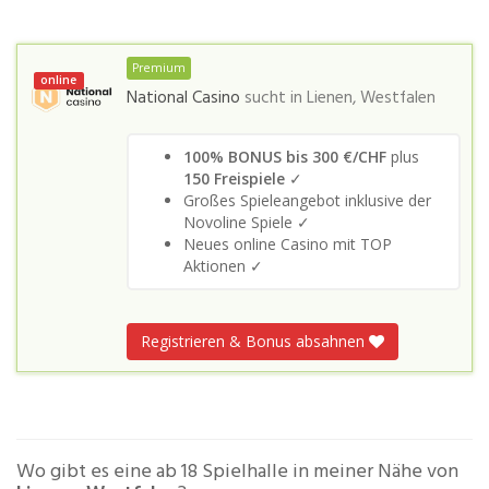
Premium
online
National Casino
sucht in
Lienen, Westfalen
100% BONUS bis 300 €/CHF
plus
150 Freispiele
✓
Großes Spieleangebot inklusive der
Novoline Spiele ✓
Neues online Casino mit TOP
Aktionen ✓
Registrieren & Bonus absahnen
Wo gibt es eine ab 18 Spielhalle in meiner Nähe von