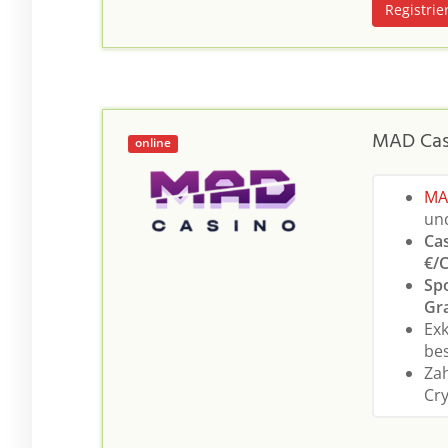
Registri
MAD Cas
online
MA
un
Ca
€/C
Sp
Gr
Exk
bes
Za
Cr