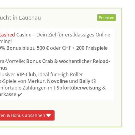
ucht in
Lauenau
Premium
Cashed
Casino
– Dein Ziel für erstklassiges Online-
ming!
0% Bonus bis zu 500 €
oder CHF +
200 Freispiele
ra-Vorteile:
Bonus Crab & wöchentlicher Reload-
nus
lusiver
VIP-Club
, ideal für High Roller
p-Spiele von
Merkur
,
Novoline
und
Bally
🎲
mfortable Zahlungen mit
Sofortüberweisung
&
arkasse
✔️
eren & Bonus absahnen