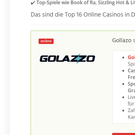
✔️
Top-Spiele wie Book of Ra, Sizzling Hot & L
Das sind die Top 16 Online Casinos in 
Gollazo
online
Go
Spi
Ca
Fre
Sp
Gr
Liv
für
Za
Kar