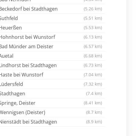
Beckedorf bei Stadthagen
(5.26 km)
Suthfeld
(5.51 km)
Heuerßen
(5.53 km)
Hohnhorst bei Wunstorf
(6.13 km)
Bad Münder am Deister
(6.57 km)
Auetal
(6.68 km)
Lindhorst bei Stadthagen
(6.73 km)
Haste bei Wunstorf
(7.04 km)
Lüdersfeld
(7.32 km)
Stadthagen
(7.4 km)
Springe, Deister
(8.41 km)
Wennigsen (Deister)
(8.7 km)
Nienstädt bei Stadthagen
(8.9 km)