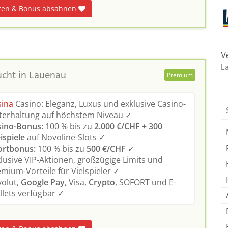
eren & Bonus absahnen
V
L
ucht in
Lauenau
Premium
sina
Casino: Eleganz, Luxus und exklusive Casino-
terhaltung auf höchstem Niveau ✓
sino-Bonus:
100 % bis zu
2.000 €/CHF + 300
ispiele
auf Novoline-Slots ✓
ortbonus:
100 % bis zu
500 €/CHF
✓
lusive VIP-Aktionen, großzügige Limits und
mium-Vorteile für Vielspieler ✓
volut,
Google Pay
, Visa,
Crypto
, SOFORT und E-
lets verfügbar ✓