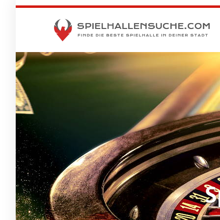
Skip
to
main
content
S