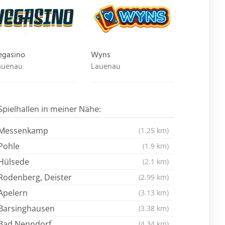
egasino
Wyns
auenau
Lauenau
Spielhallen in meiner Nähe:
Messenkamp
(1.25 km)
Pohle
(1.9 km)
Hülsede
(2.1 km)
Rodenberg, Deister
(2.99 km)
Apelern
(3.13 km)
Barsinghausen
(3.38 km)
Bad Nenndorf
(4.34 km)