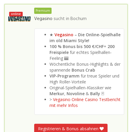
Premium
online
Vegasino
sucht in
Bochum
★
Vegasino
– Die Online-Spielhalle
im old Miami Style!
100 % Bonus bis 500 €/CHF
+
200
Freispiele
für echtes Spielhallen-
Feeling 🎰
Wöchentliche Bonus-Highlights & der
spannende
Bonus Crab
VIP-Programm
für treue Spieler und
High Roller-Vorteile
Original-Spielhallen-Klassiker wie
Merkur
,
Novoline
&
Bally
🃏
>
Vegasino Online Casino Testbericht
mit mehr Infos
Registrieren & Bonus absahnen