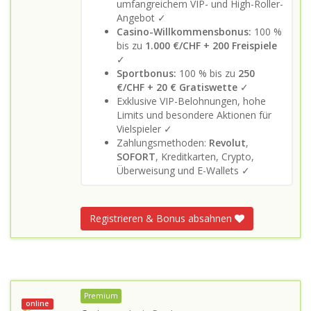
umfangreichem VIP- und High-Roller-
Angebot ✓
Casino-Willkommensbonus:
100 %
bis zu
1.000 €/CHF + 200 Freispiele
✓
Sportbonus:
100 % bis zu
250
€/CHF + 20 € Gratiswette
✓
Exklusive VIP-Belohnungen, hohe
Limits und besondere Aktionen für
Vielspieler ✓
Zahlungsmethoden:
Revolut
,
SOFORT
, Kreditkarten, Crypto,
Überweisung und E-Wallets ✓
Registrieren & Bonus absahnen
Premium
online