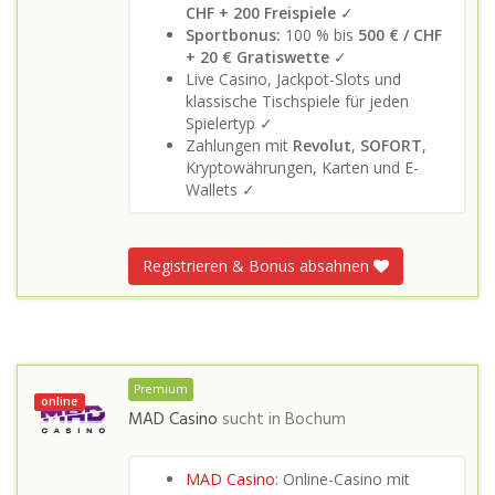
CHF + 200 Freispiele
✓
Sportbonus:
100 % bis
500 € / CHF
+ 20 € Gratiswette
✓
Live Casino, Jackpot-Slots und
klassische Tischspiele für jeden
Spielertyp ✓
Zahlungen mit
Revolut
,
SOFORT
,
Kryptowährungen, Karten und E-
Wallets ✓
Registrieren & Bonus absahnen
Premium
online
MAD Casino
sucht in
Bochum
MAD Casino
: Online-Casino mit