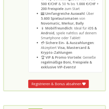
500 €/CHF
& 50 % bis
1.000 €/CHF
+
200 Freispiele
zum Start
🎰
Umfangreiche Auswahl
: Über
5.600 Spielautomaten
von
Novomatic, Merkur, Bally
📱
Mobilfreundlich
: Ideal für
iOS &
Android
, spiele nahtlos auf deinem
Smartphone oder Tablet!
💳
Sichere Ein- & Auszahlungen
:
Akzeptiert
Visa, Mastercard &
Krypto-Zahlungen
🏆
VIP & Promo-Vorteile
: Genieße
regelmäßige Boni, Freispiele &
exklusive VIP-Events!
Registrieren & Bonus absahnen