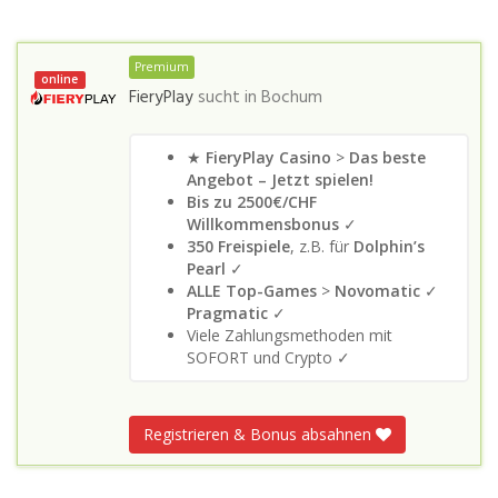
Premium
online
FieryPlay
sucht in
Bochum
★
FieryPlay Casino
>
Das beste
Angebot – Jetzt spielen!
Bis zu 2500€/CHF
Willkommensbonus
✓
350 Freispiele
, z.B. für
Dolphin’s
Pearl
✓
ALLE Top-Games
>
Novomatic
✓
Pragmatic
✓
Viele Zahlungsmethoden mit
SOFORT und Crypto ✓
Registrieren & Bonus absahnen