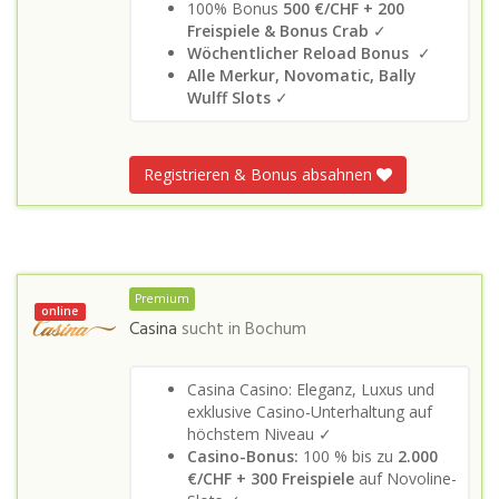
100% Bonus
500 €/CHF + 200
Freispiele & Bonus Crab
✓
Wöchentlicher Reload Bonus
✓
Alle Merkur, Novomatic, Bally
Wulff Slots
✓
Registrieren & Bonus absahnen
Premium
online
Casina
sucht in
Bochum
Casina Casino: Eleganz, Luxus und
exklusive Casino-Unterhaltung auf
höchstem Niveau ✓
Casino-Bonus:
100 % bis zu
2.000
€/CHF + 300 Freispiele
auf Novoline-