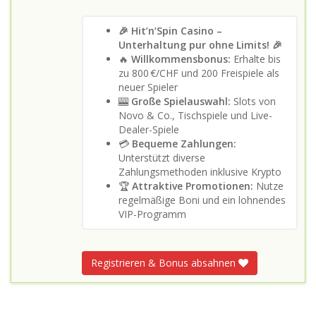
🎉 Hit’n’Spin Casino –
Unterhaltung pur ohne Limits! 🎉
🔥
Willkommensbonus:
Erhalte bis
zu 800 €/CHF und 200 Freispiele als
neuer Spieler
🎰
Große Spielauswahl:
Slots von
Novo & Co., Tischspiele und Live-
Dealer-Spiele
💳
Bequeme Zahlungen:
Unterstützt diverse
Zahlungsmethoden inklusive Krypto
🏆
Attraktive Promotionen:
Nutze
regelmäßige Boni und ein lohnendes
VIP-Programm
Registrieren & Bonus absahnen