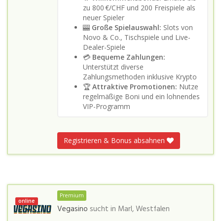
zu 800 €/CHF und 200 Freispiele als
neuer Spieler
🎰
Große Spielauswahl:
Slots von
Novo & Co., Tischspiele und Live-
Dealer-Spiele
💳
Bequeme Zahlungen:
Unterstützt diverse
Zahlungsmethoden inklusive Krypto
🏆
Attraktive Promotionen:
Nutze
regelmäßige Boni und ein lohnendes
VIP-Programm
Registrieren & Bonus absahnen
Premium
online
Vegasino
sucht in
Marl, Westfalen