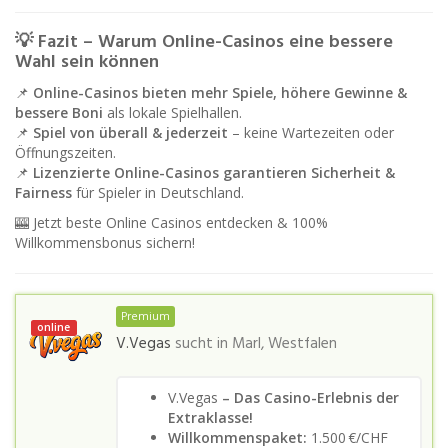
💡 Fazit – Warum Online-Casinos eine bessere
Wahl sein können
📌
Online-Casinos bieten mehr Spiele, höhere Gewinne &
bessere Boni
als lokale Spielhallen.
📌
Spiel von überall & jederzeit
– keine Wartezeiten oder
Öffnungszeiten.
📌
Lizenzierte Online-Casinos garantieren Sicherheit &
Fairness
für Spieler in Deutschland.
🎰 Jetzt beste Online Casinos entdecken & 100%
Willkommensbonus sichern!
Premium
online
V.Vegas
sucht in
Marl, Westfalen
V.Vegas
– Das Casino-Erlebnis der
Extraklasse!
Willkommenspaket:
1.500 €/CHF