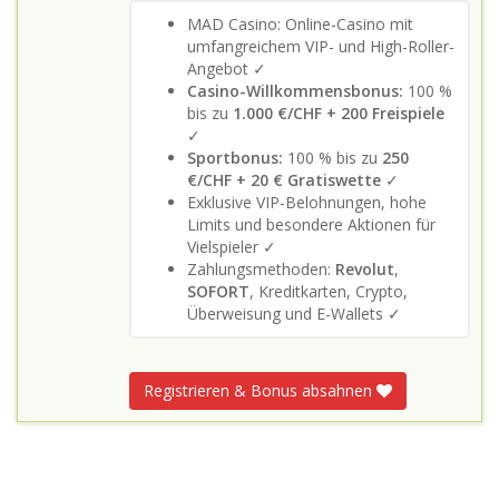
MAD Casino: Online-Casino mit
umfangreichem VIP- und High-Roller-
Angebot ✓
Casino-Willkommensbonus:
100 %
bis zu
1.000 €/CHF + 200 Freispiele
✓
Sportbonus:
100 % bis zu
250
€/CHF + 20 € Gratiswette
✓
Exklusive VIP-Belohnungen, hohe
Limits und besondere Aktionen für
Vielspieler ✓
Zahlungsmethoden:
Revolut
,
SOFORT
, Kreditkarten, Crypto,
Überweisung und E-Wallets ✓
Registrieren & Bonus absahnen