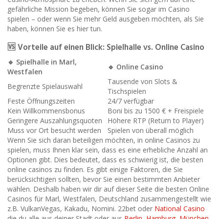
gefährliche Mission begeben, können Sie sogar im Casino
spielen – oder wenn Sie mehr Geld ausgeben möchten, als Sie
haben, können Sie es hier tun.
🆚 Vorteile auf einen Blick: Spielhalle vs. Online Casino
🔹
Spielhalle in Marl,
🔹
Online Casino
Westfalen
Tausende von Slots &
Begrenzte Spielauswahl
Tischspielen
Feste Öffnungszeiten
24/7 verfügbar
Kein Willkommensbonus
Boni bis zu 1500 € + Freispiele
Geringere Auszahlungsquoten
Höhere RTP (Return to Player)
Muss vor Ort besucht werden
Spielen von überall möglich
Wenn Sie sich daran beteiligen möchten, in online Casinos zu
spielen, muss Ihnen klar sein, dass es eine erhebliche Anzahl an
Optionen gibt. Dies bedeutet, dass es schwierig ist, die besten
online casinos zu finden. Es gibt einige Faktoren, die Sie
berücksichtigen sollten, bevor Sie einen bestimmten Anbieter
wählen. Deshalb haben wir dir auf dieser Seite die besten Online
Casinos für Marl, Westfalen, Deutschland zusammengestellt wie
z.B. VulkanVegas, Kakadu, Nomini. 22bet oder
National Casino
die du alle aus deiner Stadt oder aus
Berlin
,
Hamburg
,
München,