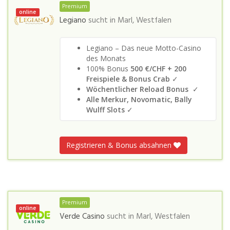
Premium
online
Legiano
sucht in
Marl, Westfalen
Legiano – Das neue Motto-Casino
des Monats
100% Bonus
500 €/CHF + 200
Freispiele & Bonus Crab
✓
Wöchentlicher Reload Bonus
✓
Alle Merkur, Novomatic, Bally
Wulff Slots
✓
Registrieren & Bonus absahnen
Premium
online
Verde Casino
sucht in
Marl, Westfalen