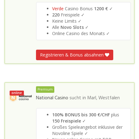
Verde
Casino Bonus
1200 €
✓
220
Freispiele ✓
Keine Limits ✓
Alle
Novo Slots
✓
Online Casino des Monats ✓
Registrieren & Bonus absahnen
Premium
online
National Casino
sucht in
Marl, Westfalen
100% BONUS bis 300 €/CHF
plus
150 Freispiele
✓
Großes Spieleangebot inklusive der
Novoline Spiele ✓