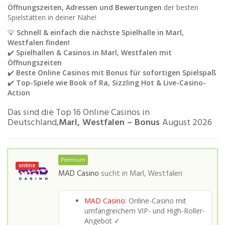
Öffnungszeiten, Adressen und Bewertungen
der besten
Spielstätten in deiner Nähe!
💡
Schnell & einfach die nächste Spielhalle in Marl,
Westfalen finden!
✔️
Spielhallen & Casinos in Marl, Westfalen mit
Öffnungszeiten
✔️
Beste Online Casinos mit Bonus für sofortigen Spielspaß
✔️
Top-Spiele wie Book of Ra, Sizzling Hot & Live-Casino-
Action
Das sind die Top 16 Online Casinos in
Deutschland,
Marl, Westfalen – Bonus
August 2026
Premium
online
MAD Casino
sucht in
Marl, Westfalen
MAD Casino
: Online-Casino mit
umfangreichem VIP- und High-Roller-
Angebot ✓