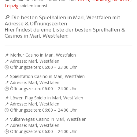
Leipzig
spielen kannst.
🔎 Die besten Spielhallen in Marl, Westfalen mit
Adresse & Öffnungszeiten
Hier findest du eine Liste der besten Spielhallen &
Casinos in Marl, Westfalen:
📌 Merkur Casino in Marl, Westfalen
📍 Adresse: Marl, Westfalen
🕒 Öffnungszeiten: 06:00 – 23:00 Uhr
📌 Spielstation Casino in Marl, Westfalen
📍 Adresse: Marl, Westfalen
🕒 Öffnungszeiten: 06:00 – 24:00 Uhr
📌 Löwen Play Spielo in Marl, Westfalen
📍 Adresse: Marl, Westfalen
🕒 Öffnungszeiten: 06:00 – 24:00 Uhr
📌 VulkanVegas Casino in Marl, Westfalen
📍 Adresse: Marl, Westfalen
🕒 Öffnungszeiten: 06:00 – 24:00 Uhr