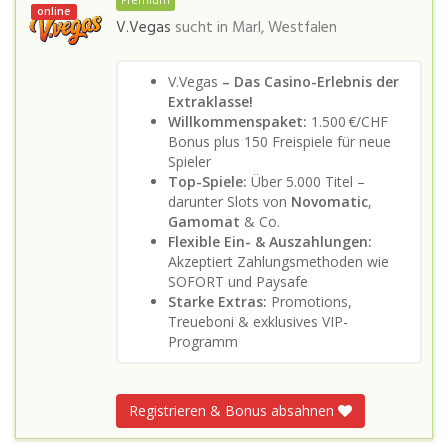
Premium
online
V.Vegas
sucht in
Marl, Westfalen
V.Vegas
– Das Casino-Erlebnis der
Extraklasse!
Willkommenspaket:
1.500 €/CHF
Bonus plus 150 Freispiele für neue
Spieler
Top-Spiele:
Über 5.000 Titel –
darunter Slots von
Novomatic
,
Gamomat
& Co.
Flexible Ein- & Auszahlungen:
Akzeptiert Zahlungsmethoden wie
SOFORT und Paysafe
Starke Extras:
Promotions,
Treueboni & exklusives VIP-
Programm
Registrieren & Bonus absahnen