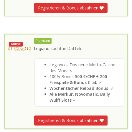
Registrieren & Bonus absahnen
Premium
online
Legiano
sucht in
Datteln
Legiano – Das neue Motto-Casino
des Monats
100% Bonus
500 €/CHF + 200
Freispiele & Bonus Crab
✓
Wöchentlicher Reload Bonus
✓
Alle Merkur, Novomatic, Bally
Wulff Slots
✓
Registrieren & Bonus absahnen