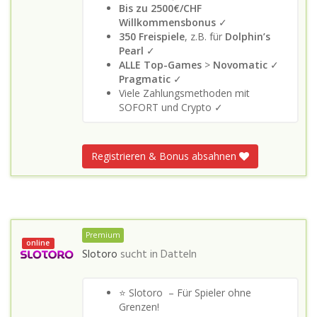
Bis zu 2500€/CHF
Willkommensbonus
✓
350 Freispiele
, z.B. für
Dolphin’s
Pearl
✓
ALLE Top-Games
>
Novomatic
✓
Pragmatic
✓
Viele Zahlungsmethoden mit
SOFORT und Crypto ✓
Registrieren & Bonus absahnen
Premium
online
Slotoro
sucht in
Datteln
⭐ Slotoro – Für Spieler ohne
Grenzen!