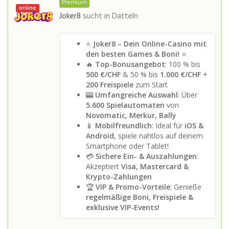
Premium
online
Joker8
sucht in
Datteln
⭐
Joker8 – Dein Online-Casino mit
den besten Games & Boni!
⭐
🔥
Top-Bonusangebot
: 100 % bis
500 €/CHF
& 50 % bis
1.000 €/CHF
+
200 Freispiele
zum Start
🎰
Umfangreiche Auswahl
: Über
5.600 Spielautomaten
von
Novomatic, Merkur, Bally
📱
Mobilfreundlich
: Ideal für
iOS &
Android
, spiele nahtlos auf deinem
Smartphone oder Tablet!
💳
Sichere Ein- & Auszahlungen
:
Akzeptiert
Visa, Mastercard &
Krypto-Zahlungen
🏆
VIP & Promo-Vorteile
: Genieße
regelmäßige Boni, Freispiele &
exklusive VIP-Events!