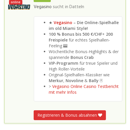
online
Vegasino
sucht in
Datteln
★
Vegasino
– Die Online-Spielhalle
im old Miami Style!
100 % Bonus bis 500 €/CHF
+
200
Freispiele
für echtes Spielhallen-
Feeling 🎰
Wöchentliche Bonus-Highlights & der
spannende
Bonus Crab
VIP-Programm
für treue Spieler und
High Roller-Vorteile
Original-Spielhallen-Klassiker wie
Merkur
,
Novoline
&
Bally
🃏
>
Vegasino Online Casino Testbericht
mit mehr Infos
Registrieren & Bonus absahnen