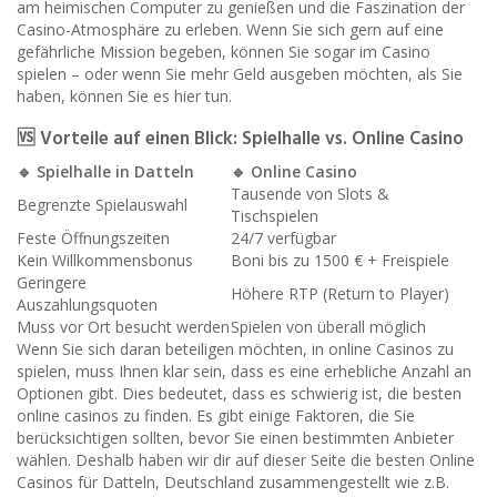
am heimischen Computer zu genießen und die Faszination der
Casino-Atmosphäre zu erleben. Wenn Sie sich gern auf eine
gefährliche Mission begeben, können Sie sogar im Casino
spielen – oder wenn Sie mehr Geld ausgeben möchten, als Sie
haben, können Sie es hier tun.
🆚 Vorteile auf einen Blick: Spielhalle vs. Online Casino
🔹
Spielhalle in Datteln
🔹
Online Casino
Tausende von Slots &
Begrenzte Spielauswahl
Tischspielen
Feste Öffnungszeiten
24/7 verfügbar
Kein Willkommensbonus
Boni bis zu 1500 € + Freispiele
Geringere
Höhere RTP (Return to Player)
Auszahlungsquoten
Muss vor Ort besucht werden
Spielen von überall möglich
Wenn Sie sich daran beteiligen möchten, in online Casinos zu
spielen, muss Ihnen klar sein, dass es eine erhebliche Anzahl an
Optionen gibt. Dies bedeutet, dass es schwierig ist, die besten
online casinos zu finden. Es gibt einige Faktoren, die Sie
berücksichtigen sollten, bevor Sie einen bestimmten Anbieter
wählen. Deshalb haben wir dir auf dieser Seite die besten Online
Casinos für Datteln, Deutschland zusammengestellt wie z.B.