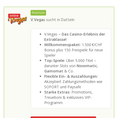
Premium
online
V.Vegas
sucht in
Datteln
V.Vegas
– Das Casino-Erlebnis der
Extraklasse!
Willkommenspaket:
1.500 €/CHF
Bonus plus 150 Freispiele für neue
Spieler
Top-Spiele:
Über 5.000 Titel –
darunter Slots von
Novomatic
,
Gamomat
& Co.
Flexible Ein- & Auszahlungen:
Akzeptiert Zahlungsmethoden wie
SOFORT und Paysafe
Starke Extras:
Promotions,
Treueboni & exklusives VIP-
Programm