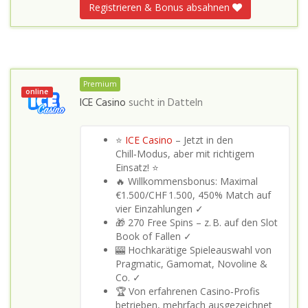
Registrieren & Bonus absahnen
Premium
online
ICE Casino
sucht in
Datteln
⭐
ICE Casino
– Jetzt in den
Chill‑Modus, aber mit richtigem
Einsatz! ⭐
🔥 Willkommensbonus: Maximal
€1.500/CHF 1.500, 450% Match auf
vier Einzahlungen ✓
🎁 270 Free Spins – z. B. auf den Slot
Book of Fallen ✓
🎰 Hochkarätige Spieleauswahl von
Pragmatic, Gamomat, Novoline &
Co. ✓
🏆 Von erfahrenen Casino‑Profis
betrieben, mehrfach ausgezeichnet