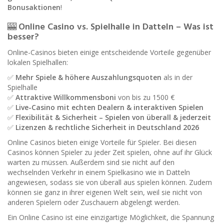
Bonusaktionen
!
🎰
Online Casino vs. Spielhalle in Datteln – Was ist
besser?
Online-Casinos bieten einige entscheidende Vorteile gegenüber
lokalen Spielhallen:
✅
Mehr Spiele & höhere Auszahlungsquoten
als in der
Spielhalle
✅
Attraktive Willkommensboni
von bis zu 1500 €
✅
Live-Casino mit echten Dealern & interaktiven Spielen
✅
Flexibilität & Sicherheit – Spielen von überall & jederzeit
✅
Lizenzen & rechtliche Sicherheit in Deutschland 2026
Online Casinos bieten einige Vorteile für Spieler. Bei diesen
Casinos können Spieler zu jeder Zeit spielen, ohne auf ihr Glück
warten zu müssen. Außerdem sind sie nicht auf den
wechselnden Verkehr in einem Spielkasino wie in Datteln
angewiesen, sodass sie von überall aus spielen können. Zudem
können sie ganz in ihrer eigenen Welt sein, weil sie nicht von
anderen Spielern oder Zuschauern abgelengt werden.
Ein Online Casino ist eine einzigartige Möglichkeit, die Spannung