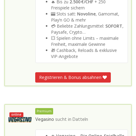
🔥 Bis zu
2.500 €/CHF
+ 250
Freispiele sichern
🎰 Slots satt:
Novoline
, Gamomat,
Play’n GO & mehr
💳 Beliebte Zahlungsmittel:
SOFORT
,
Paysafe, Crypto…
💥 Spielen ohne Limits – maximale
Freiheit, maximale Gewinne
🎁 Cashback, Reloads & exklusive
VIP-Angebote
Registrieren & Bonus absahnen
Premium
online
Vegasino
sucht in
Datteln
★
Vegasino – Die Online-Spielhalle