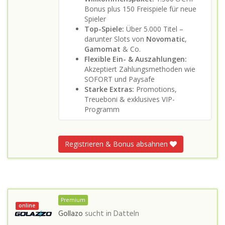
Bonus plus 150 Freispiele für neue
Spieler
Top-Spiele:
Über 5.000 Titel –
darunter Slots von
Novomatic
,
Gamomat
& Co.
Flexible Ein- & Auszahlungen:
Akzeptiert Zahlungsmethoden wie
SOFORT und Paysafe
Starke Extras:
Promotions,
Treueboni & exklusives VIP-
Programm
Registrieren & Bonus absahnen
Premium
online
Gollazo
sucht in
Datteln