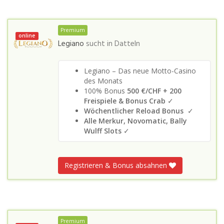
Premium
online
Legiano
sucht in
Datteln
Legiano – Das neue Motto-Casino
des Monats
100% Bonus
500 €/CHF + 200
Freispiele & Bonus Crab
✓
Wöchentlicher Reload Bonus
✓
Alle Merkur, Novomatic, Bally
Wulff Slots
✓
Registrieren & Bonus absahnen
Premium