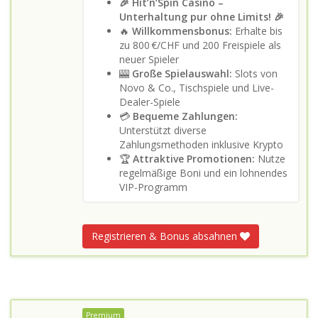
🎉 Hit’n’Spin Casino –
Unterhaltung pur ohne Limits! 🎉
🔥
Willkommensbonus:
Erhalte bis
zu 800 €/CHF und 200 Freispiele als
neuer Spieler
🎰
Große Spielauswahl:
Slots von
Novo & Co., Tischspiele und Live-
Dealer-Spiele
💳
Bequeme Zahlungen:
Unterstützt diverse
Zahlungsmethoden inklusive Krypto
🏆
Attraktive Promotionen:
Nutze
regelmäßige Boni und ein lohnendes
VIP-Programm
Registrieren & Bonus absahnen
Premium