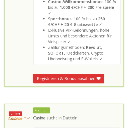
Casino-Willkommensbonus:
100 %
bis zu
1.000 €/CHF + 200 Freispiele
✓
Sportbonus:
100 % bis zu
250
€/CHF + 20 € Gratiswette
✓
Exklusive VIP-Belohnungen, hohe
Limits und besondere Aktionen für
Vielspieler ✓
Zahlungsmethoden:
Revolut
,
SOFORT
, Kreditkarten, Crypto,
Überweisung und E-Wallets ✓
Registrieren & Bonus absahnen
Premium
online
Casina
sucht in
Datteln