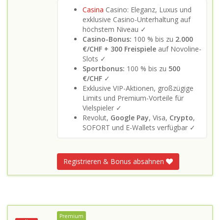
Casina
Casino: Eleganz, Luxus und
exklusive Casino-Unterhaltung auf
höchstem Niveau ✓
Casino-Bonus:
100 % bis zu
2.000
€/CHF + 300 Freispiele
auf Novoline-
Slots ✓
Sportbonus:
100 % bis zu
500
€/CHF
✓
Exklusive VIP-Aktionen, großzügige
Limits und Premium-Vorteile für
Vielspieler ✓
Revolut,
Google Pay
, Visa,
Crypto
,
SOFORT und E-Wallets verfügbar ✓
Registrieren & Bonus absahnen
Premium