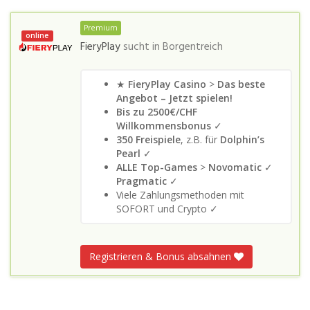
Premium
online
FieryPlay
sucht in
Borgentreich
★
FieryPlay Casino
>
Das beste
Angebot – Jetzt spielen!
Bis zu 2500€/CHF
Willkommensbonus
✓
350 Freispiele
, z.B. für
Dolphin’s
Pearl
✓
ALLE Top-Games
>
Novomatic
✓
Pragmatic
✓
Viele Zahlungsmethoden mit
SOFORT und Crypto ✓
Registrieren & Bonus absahnen