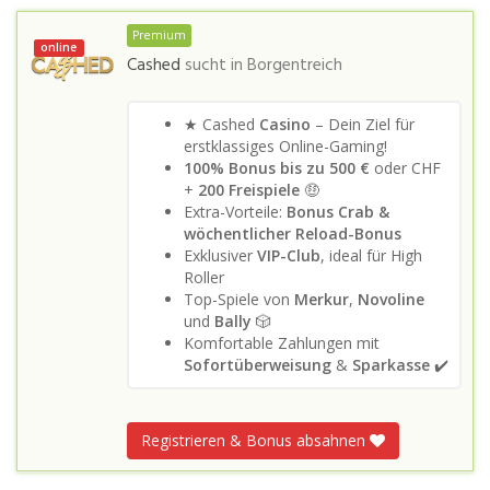
Premium
online
Cashed
sucht in
Borgentreich
★ Cashed
Casino
– Dein Ziel für
erstklassiges Online-Gaming!
100% Bonus bis zu 500 €
oder CHF
+
200 Freispiele
🤑
Extra-Vorteile:
Bonus Crab &
wöchentlicher Reload-Bonus
Exklusiver
VIP-Club
, ideal für High
Roller
Top-Spiele von
Merkur
,
Novoline
und
Bally
🎲
Komfortable Zahlungen mit
Sofortüberweisung
&
Sparkasse
✔️
Registrieren & Bonus absahnen