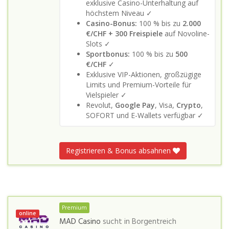
exklusive Casino-Unterhaltung auf
höchstem Niveau ✓
Casino-Bonus:
100 % bis zu
2.000
€/CHF + 300 Freispiele
auf Novoline-
Slots ✓
Sportbonus:
100 % bis zu
500
€/CHF
✓
Exklusive VIP-Aktionen, großzügige
Limits und Premium-Vorteile für
Vielspieler ✓
Revolut,
Google Pay
, Visa,
Crypto
,
SOFORT und E-Wallets verfügbar ✓
Registrieren & Bonus absahnen
Premium
online
MAD Casino
sucht in
Borgentreich