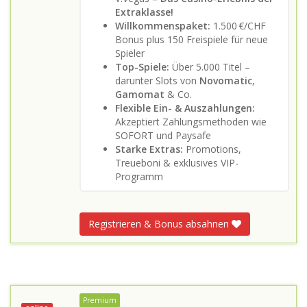
Extraklasse!
Willkommenspaket:
1.500 €/CHF
Bonus plus 150 Freispiele für neue
Spieler
Top-Spiele:
Über 5.000 Titel –
darunter Slots von
Novomatic
,
Gamomat
& Co.
Flexible Ein- & Auszahlungen:
Akzeptiert Zahlungsmethoden wie
SOFORT und Paysafe
Starke Extras:
Promotions,
Treueboni & exklusives VIP-
Programm
Registrieren & Bonus absahnen
Premium