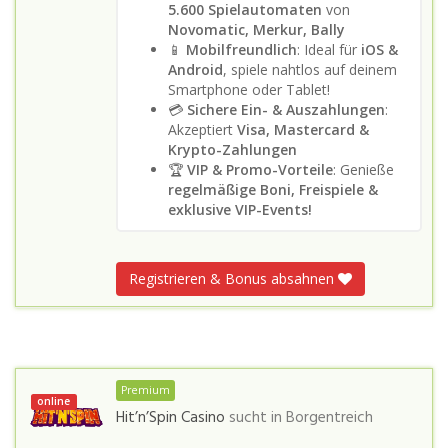
5.600 Spielautomaten
von
Novomatic, Merkur, Bally
📱
Mobilfreundlich
: Ideal für
iOS &
Android
, spiele nahtlos auf deinem
Smartphone oder Tablet!
💳
Sichere Ein- & Auszahlungen
:
Akzeptiert
Visa, Mastercard &
Krypto-Zahlungen
🏆
VIP & Promo-Vorteile
: Genieße
regelmäßige Boni, Freispiele &
exklusive VIP-Events!
Registrieren & Bonus absahnen
Premium
online
Hit’n’Spin Casino
sucht in
Borgentreich