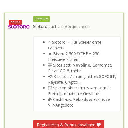
Premium
online
Slotoro
sucht in
Borgentreich
⭐ Slotoro – Für Spieler ohne
Grenzen!
🔥 Bis zu
2.500 €/CHF
+ 250
Freispiele sichern
🎰 Slots satt:
Novoline
, Gamomat,
Play’n GO & mehr
💳 Beliebte Zahlungsmittel:
SOFORT
,
Paysafe, Crypto…
💥 Spielen ohne Limits – maximale
Freiheit, maximale Gewinne
🎁 Cashback, Reloads & exklusive
VIP-Angebote
Registrieren & Bonus absahnen