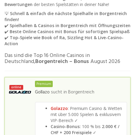
Bewertungen
der besten Spielstätten in deiner Nähe!
💡
Schnell & einfach die nächste Spielhalle in Borgentreich
finden!
✔️
Spielhallen & Casinos in Borgentreich mit Öffnungszeiten
✔️
Beste Online Casinos mit Bonus für sofortigen Spielspaß
✔️
Top-Spiele wie Book of Ra, Sizzling Hot & Live-Casino-
Action
Das sind die Top 16 Online Casinos in
Deutschland,
Borgentreich – Bonus
August 2026
Premium
online
Gollazo
sucht in
Borgentreich
Golazzo
: Premium Casino & Wetten
mit über 5.000 Spielen & exklusivem
VIP-Bereich ✓
Casino-Bonus:
100 % bis
2.000 € /
CHF + 200 Freispiele
✓