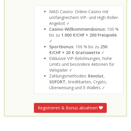
MAD Casino: Online-Casino mit
umfangreichem VIP- und High-Roller-
Angebot ✓
Casino-Willkommensbonus:
100 %
bis zu
1.000 €/CHF + 200 Freispiele
✓
Sportbonus:
100 % bis zu
250
€/CHF + 20 € Gratiswette
✓
Exklusive VIP-Belohnungen, hohe
Limits und besondere Aktionen für
Vielspieler ✓
Zahlungsmethoden:
Revolut
,
SOFORT
, Kreditkarten, Crypto,
Überweisung und E-Wallets ✓
Registrieren & Bonus absahnen