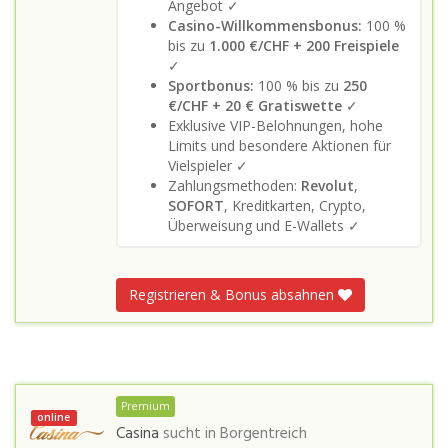
Angebot ✓
Casino-Willkommensbonus:
100 %
bis zu
1.000 €/CHF + 200 Freispiele
✓
Sportbonus:
100 % bis zu
250
€/CHF + 20 € Gratiswette
✓
Exklusive VIP-Belohnungen, hohe
Limits und besondere Aktionen für
Vielspieler ✓
Zahlungsmethoden:
Revolut
,
SOFORT
, Kreditkarten, Crypto,
Überweisung und E-Wallets ✓
Registrieren & Bonus absahnen
Premium
online
Casina
sucht in
Borgentreich