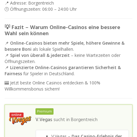
📍 Adresse: Borgentreich
🕒 Öffnungszeiten: 06:00 – 24:00 Uhr
💡 Fazit – Warum Online-Casinos eine bessere
Wahl sein können
📌
Online-Casinos bieten mehr Spiele, höhere Gewinne &
bessere Boni
als lokale Spielhallen.
📌
Spiel von überall & jederzeit
– keine Wartezeiten oder
Öffnungszeiten.
📌
Lizenzierte Online-Casinos garantieren Sicherheit &
Fairness
für Spieler in Deutschland.
🎰 Jetzt beste Online Casinos entdecken & 100%
Willkommensbonus sichern!
Premium
online
V.Vegas
sucht in
Borgentreich
V.Vegas
– Das Casino-Erlebnis der