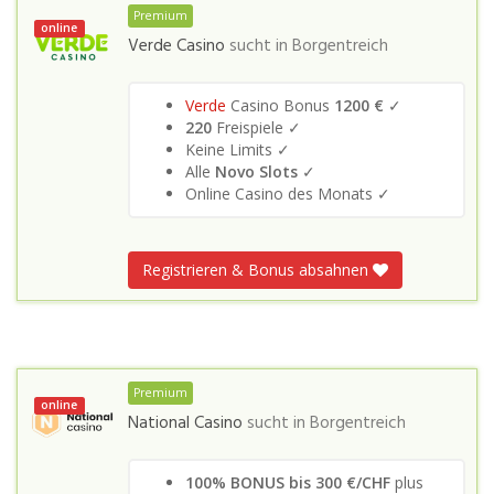
Premium
online
Verde Casino
sucht in
Borgentreich
Verde
Casino Bonus
1200 €
✓
220
Freispiele ✓
Keine Limits ✓
Alle
Novo Slots
✓
Online Casino des Monats ✓
Registrieren & Bonus absahnen
Premium
online
National Casino
sucht in
Borgentreich
100% BONUS bis 300 €/CHF
plus