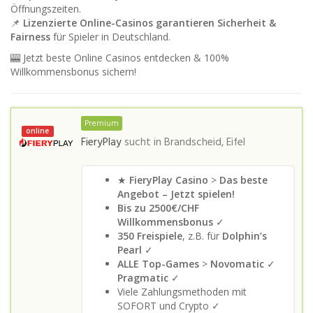
Öffnungszeiten.
📌
Lizenzierte Online-Casinos garantieren Sicherheit &
Fairness
für Spieler in Deutschland.
🎰 Jetzt beste Online Casinos entdecken & 100%
Willkommensbonus sichern!
Premium
online
FieryPlay
sucht in
Brandscheid, Eifel
★
FieryPlay Casino
>
Das beste
Angebot – Jetzt spielen!
Bis zu 2500€/CHF
Willkommensbonus
✓
350 Freispiele
, z.B. für
Dolphin’s
Pearl
✓
ALLE Top-Games
>
Novomatic
✓
Pragmatic
✓
Viele Zahlungsmethoden mit
SOFORT und Crypto ✓