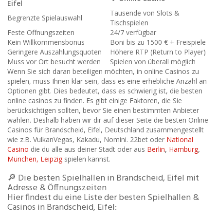
Eifel
Tausende von Slots &
Begrenzte Spielauswahl
Tischspielen
Feste Öffnungszeiten
24/7 verfügbar
Kein Willkommensbonus
Boni bis zu 1500 € + Freispiele
Geringere Auszahlungsquoten
Höhere RTP (Return to Player)
Muss vor Ort besucht werden
Spielen von überall möglich
Wenn Sie sich daran beteiligen möchten, in online Casinos zu
spielen, muss Ihnen klar sein, dass es eine erhebliche Anzahl an
Optionen gibt. Dies bedeutet, dass es schwierig ist, die besten
online casinos zu finden. Es gibt einige Faktoren, die Sie
berücksichtigen sollten, bevor Sie einen bestimmten Anbieter
wählen. Deshalb haben wir dir auf dieser Seite die besten Online
Casinos für Brandscheid, Eifel, Deutschland zusammengestellt
wie z.B. VulkanVegas, Kakadu, Nomini. 22bet oder
National
Casino
die du alle aus deiner Stadt oder aus
Berlin
,
Hamburg
,
München,
Leipzig
spielen kannst.
🔎 Die besten Spielhallen in Brandscheid, Eifel mit
Adresse & Öffnungszeiten
Hier findest du eine Liste der besten Spielhallen &
Casinos in Brandscheid, Eifel: