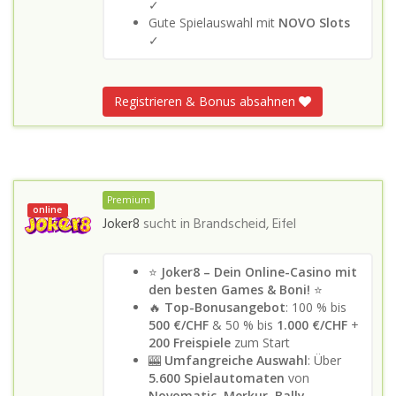
✓
Gute Spielauswahl mit
NOVO Slots
✓
Registrieren & Bonus absahnen
Premium
online
Joker8
sucht in
Brandscheid, Eifel
⭐
Joker8 – Dein Online-Casino mit
den besten Games & Boni!
⭐
🔥
Top-Bonusangebot
: 100 % bis
500 €/CHF
& 50 % bis
1.000 €/CHF
+
200 Freispiele
zum Start
🎰
Umfangreiche Auswahl
: Über
5.600 Spielautomaten
von
Novomatic, Merkur, Bally