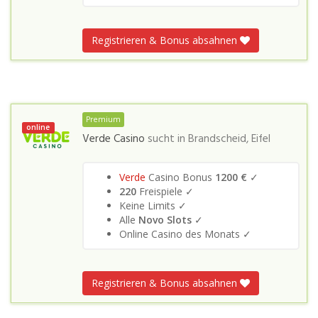
Registrieren & Bonus absahnen
Premium
online
Verde Casino
sucht in
Brandscheid, Eifel
Verde
Casino Bonus
1200 €
✓
220
Freispiele ✓
Keine Limits ✓
Alle
Novo Slots
✓
Online Casino des Monats ✓
Registrieren & Bonus absahnen