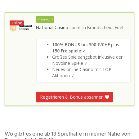
Premium
online
National Casino
sucht in
Brandscheid, Eifel
100% BONUS bis 300 €/CHF
plus
150 Freispiele
✓
Großes Spieleangebot inklusive der
Novoline Spiele ✓
Neues online Casino mit TOP
Aktionen ✓
Registrieren & Bonus absahnen
Wo gibt es eine ab 18 Spielhalle in meiner Nähe von