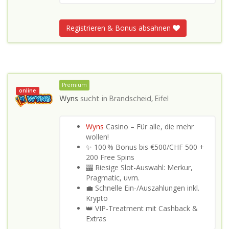
Registrieren & Bonus absahnen
Premium
online
Wyns
sucht in
Brandscheid, Eifel
Wyns
Casino – Für alle, die mehr
wollen!
✨ 100 % Bonus bis €500/CHF 500 +
200 Free Spins
🎰 Riesige Slot-Auswahl: Merkur,
Pragmatic, uvm.
💼 Schnelle Ein-/Auszahlungen inkl.
Krypto
👑 VIP-Treatment mit Cashback &
Extras