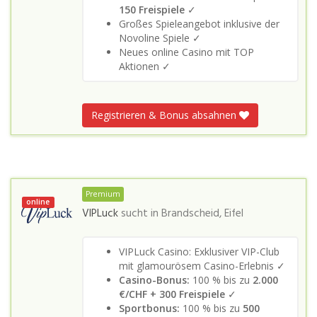
150 Freispiele
✓
Großes Spieleangebot inklusive der
Novoline Spiele ✓
Neues online Casino mit TOP
Aktionen ✓
Registrieren & Bonus absahnen
Premium
online
VIPLuck
sucht in
Brandscheid, Eifel
VIPLuck Casino: Exklusiver VIP-Club
mit glamourösem Casino-Erlebnis ✓
Casino-Bonus:
100 % bis zu
2.000
€/CHF + 300 Freispiele
✓
Sportbonus:
100 % bis zu
500