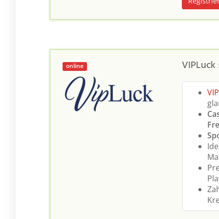
Registri
VIPLuck
online
VI
gl
Ca
Fre
Sp
Ide
Man
Pr
Pl
Za
Kre