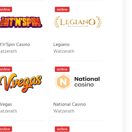
online
online
t’n’Spin Casino
Legiano
atzerath
Watzerath
online
online
.Vegas
National Casino
atzerath
Watzerath
online
online