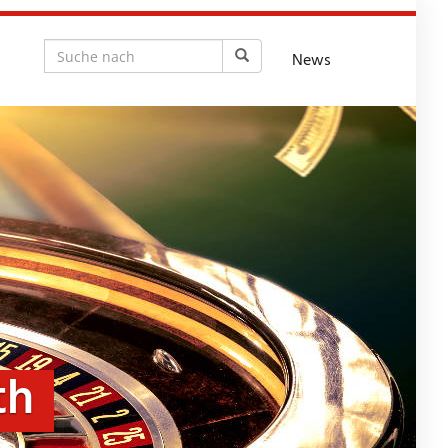
News
th