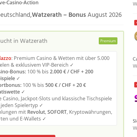
ive-Casino-Action
W
Deutschland,
Watzerath – Bonus
August 2026
sucht in
Watzerath
Premium
lazzo
: Premium Casino & Wetten mit über 5.000
C
elen & exklusivem VIP-Bereich ✓
W
sino-Bonus:
100 % bis
2.000 € / CHF + 200
ispiele
✓
ortbonus:
100 % bis
500 € / CHF + 20 €
atiswette
✓
e Casino, Jackpot-Slots und klassische Tischspiele
 jeden Spielertyp ✓
hlungen mit
Revolut
,
SOFORT
, Kryptowährungen,
ten und E-Wallets ✓
S
W