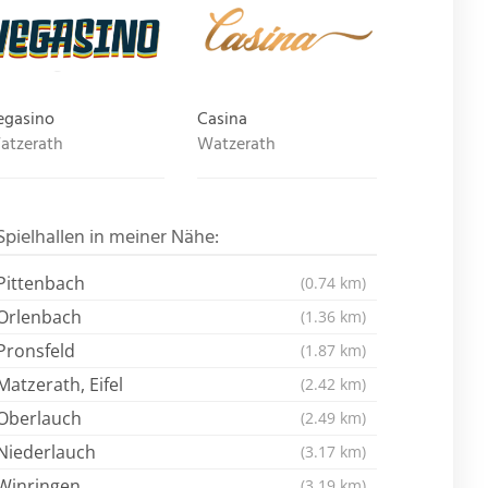
egasino
Casina
atzerath
Watzerath
Spielhallen in meiner Nähe:
Pittenbach
(0.74 km)
Orlenbach
(1.36 km)
Pronsfeld
(1.87 km)
Matzerath, Eifel
(2.42 km)
Oberlauch
(2.49 km)
Niederlauch
(3.17 km)
Winringen
(3.19 km)