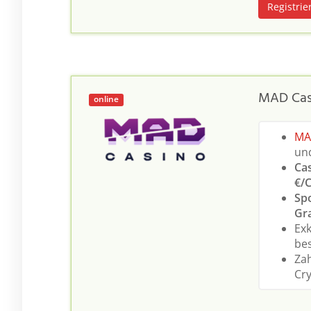
Registri
MAD Cas
online
MA
un
Ca
€/C
Sp
Gr
Exk
bes
Za
Cr