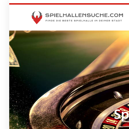
Skip
to
main
content
Sp