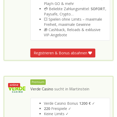
Play’n GO & mehr
💳 Beliebte Zahlungsmittel:
SOFORT
,
Paysafe, Crypto…
💥 Spielen ohne Limits – maximale
Freiheit, maximale Gewinne
🎁 Cashback, Reloads & exklusive
VIP-Angebote
Registrieren & Bonus absahnen
Premium
online
Verde Casino
sucht in
Martinstein
Verde Casino Bonus
1200 €
✓
220
Freispiele ✓
Keine Limits ✓