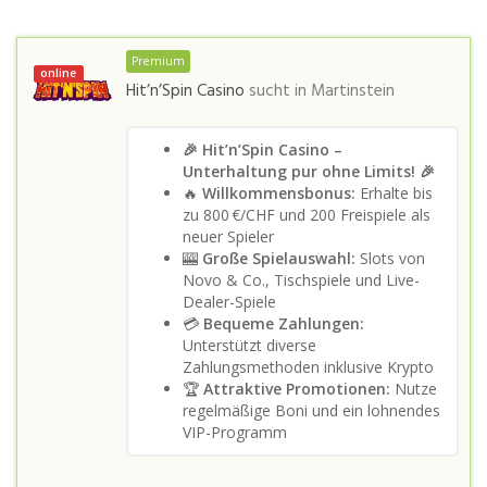
Premium
online
Hit’n’Spin Casino
sucht in
Martinstein
🎉 Hit’n’Spin Casino –
Unterhaltung pur ohne Limits! 🎉
🔥
Willkommensbonus:
Erhalte bis
zu 800 €/CHF und 200 Freispiele als
neuer Spieler
🎰
Große Spielauswahl:
Slots von
Novo & Co., Tischspiele und Live-
Dealer-Spiele
💳
Bequeme Zahlungen:
Unterstützt diverse
Zahlungsmethoden inklusive Krypto
🏆
Attraktive Promotionen:
Nutze
regelmäßige Boni und ein lohnendes
VIP-Programm