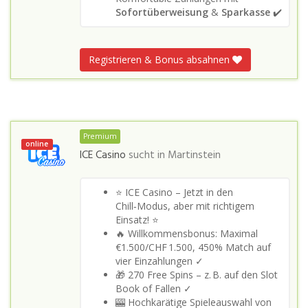
Sofortüberweisung
&
Sparkasse
✔️
Registrieren & Bonus absahnen
Premium
online
ICE Casino
sucht in
Martinstein
⭐ ICE Casino – Jetzt in den
Chill‑Modus, aber mit richtigem
Einsatz! ⭐
🔥 Willkommensbonus: Maximal
€1.500/CHF 1.500, 450% Match auf
vier Einzahlungen ✓
🎁 270 Free Spins – z. B. auf den Slot
Book of Fallen ✓
🎰 Hochkarätige Spieleauswahl von