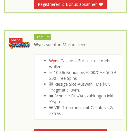
Registrieren & Bonus absahnen
Premium
online
Wyns
sucht in
Martinstein
Wyns
Casino – Für alle, die mehr
wollen!
✨ 100 % Bonus bis €500/CHF 500 +
200 Free Spins
🎰 Riesige Slot-Auswahl: Merkur,
Pragmatic, uvm.
💼 Schnelle Ein-/Auszahlungen inkl.
Krypto
👑 VIP-Treatment mit Cashback &
Extras