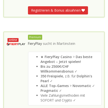
Registrieren & Bonus absahnen
Premium
online
FieryPlay
sucht in
Martinstein
★
FieryPlay Casino
>
Das beste
Angebot – Jetzt spielen!
Bis zu 2500€/CHF
Willkommensbonus
✓
350 Freispiele
, z.B. für
Dolphin’s
Pearl
✓
ALLE Top-Games
>
Novomatic
✓
Pragmatic
✓
Viele Zahlungsmethoden mit
SOFORT und Crypto ✓