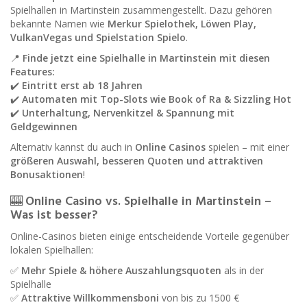
Spielhallen in Martinstein zusammengestellt. Dazu gehören
bekannte Namen wie
Merkur Spielothek, Löwen Play,
VulkanVegas und Spielstation Spielo
.
📍
Finde jetzt eine Spielhalle in Martinstein mit diesen
Features:
✔️
Eintritt erst ab 18 Jahren
✔️
Automaten mit Top-Slots wie Book of Ra & Sizzling Hot
✔️
Unterhaltung, Nervenkitzel & Spannung mit
Geldgewinnen
Alternativ kannst du auch in
Online Casinos
spielen – mit einer
größeren Auswahl, besseren Quoten und attraktiven
Bonusaktionen
!
🎰
Online Casino vs. Spielhalle in Martinstein –
Was ist besser?
Online-Casinos bieten einige entscheidende Vorteile gegenüber
lokalen Spielhallen:
✅
Mehr Spiele & höhere Auszahlungsquoten
als in der
Spielhalle
✅
Attraktive Willkommensboni
von bis zu 1500 €