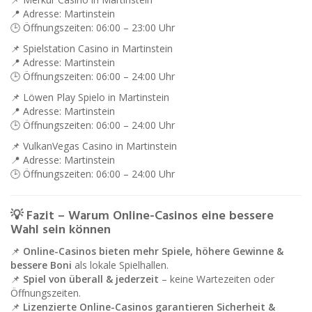
📍 Adresse: Martinstein
🕒 Öffnungszeiten: 06:00 – 23:00 Uhr
📌 Spielstation Casino in Martinstein
📍 Adresse: Martinstein
🕒 Öffnungszeiten: 06:00 – 24:00 Uhr
📌 Löwen Play Spielo in Martinstein
📍 Adresse: Martinstein
🕒 Öffnungszeiten: 06:00 – 24:00 Uhr
📌 VulkanVegas Casino in Martinstein
📍 Adresse: Martinstein
🕒 Öffnungszeiten: 06:00 – 24:00 Uhr
💡 Fazit – Warum Online-Casinos eine bessere
Wahl sein können
📌
Online-Casinos bieten mehr Spiele, höhere Gewinne &
bessere Boni
als lokale Spielhallen.
📌
Spiel von überall & jederzeit
– keine Wartezeiten oder
Öffnungszeiten.
📌
Lizenzierte Online-Casinos garantieren Sicherheit &