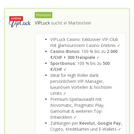
Premium
online
VIPLuck
sucht in
Martinstein
VIPLuck Casino: Exklusiver VIP-Club
mit glamourösem Casino-Erlebnis ✓
Casino-Bonus:
100 % bis zu
2.000
€/CHF + 300 Freispiele
✓
Sportbonus:
100 % bis zu
500
€/CHF
✓
Ideal für High Roller dank
persönlichem VIP-Manager,
luxuriösen Vorteilen & höchsten
Limits ✓
Premium-Spielauswahl mit
Novomatic, Pragmatic Play,
Gamomat & weiteren Top-
Entwicklern ✓
Zahlungen per
Revolut
,
Google Pay
,
Crypto, Kreditkarten und E-Wallets ✓