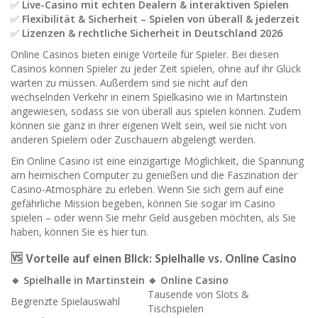
✅
Live-Casino mit echten Dealern & interaktiven Spielen
✅
Flexibilität & Sicherheit – Spielen von überall & jederzeit
✅
Lizenzen & rechtliche Sicherheit in Deutschland 2026
Online Casinos bieten einige Vorteile für Spieler. Bei diesen
Casinos können Spieler zu jeder Zeit spielen, ohne auf ihr Glück
warten zu müssen. Außerdem sind sie nicht auf den
wechselnden Verkehr in einem Spielkasino wie in Martinstein
angewiesen, sodass sie von überall aus spielen können. Zudem
können sie ganz in ihrer eigenen Welt sein, weil sie nicht von
anderen Spielern oder Zuschauern abgelengt werden.
Ein Online Casino ist eine einzigartige Möglichkeit, die Spannung
am heimischen Computer zu genießen und die Faszination der
Casino-Atmosphäre zu erleben. Wenn Sie sich gern auf eine
gefährliche Mission begeben, können Sie sogar im Casino
spielen – oder wenn Sie mehr Geld ausgeben möchten, als Sie
haben, können Sie es hier tun.
🆚 Vorteile auf einen Blick: Spielhalle vs. Online Casino
🔹
Spielhalle in Martinstein
🔹
Online Casino
Tausende von Slots &
Begrenzte Spielauswahl
Tischspielen