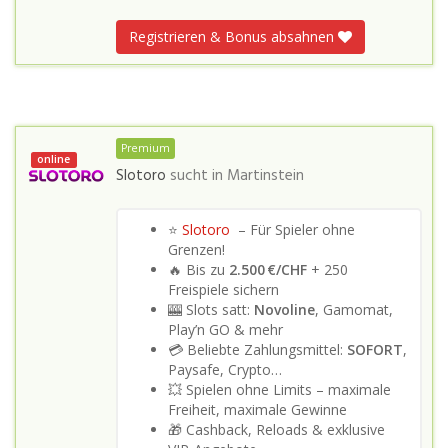
Registrieren & Bonus absahnen
Premium
online
Slotoro
sucht in
Martinstein
⭐
Slotoro
– Für Spieler ohne
Grenzen!
🔥 Bis zu
2.500 €/CHF
+ 250
Freispiele sichern
🎰 Slots satt:
Novoline
, Gamomat,
Play’n GO & mehr
💳 Beliebte Zahlungsmittel:
SOFORT
,
Paysafe, Crypto…
💥 Spielen ohne Limits – maximale
Freiheit, maximale Gewinne
🎁 Cashback, Reloads & exklusive