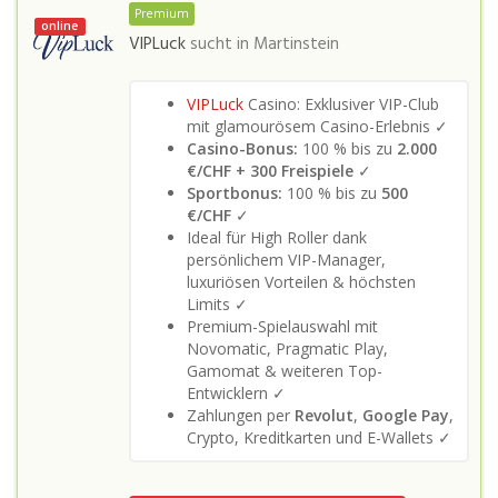
Premium
online
VIPLuck
sucht in
Martinstein
VIPLuck
Casino: Exklusiver VIP-Club
mit glamourösem Casino-Erlebnis ✓
Casino-Bonus:
100 % bis zu
2.000
€/CHF + 300 Freispiele
✓
Sportbonus:
100 % bis zu
500
€/CHF
✓
Ideal für High Roller dank
persönlichem VIP-Manager,
luxuriösen Vorteilen & höchsten
Limits ✓
Premium-Spielauswahl mit
Novomatic, Pragmatic Play,
Gamomat & weiteren Top-
Entwicklern ✓
Zahlungen per
Revolut
,
Google Pay
,
Crypto, Kreditkarten und E-Wallets ✓