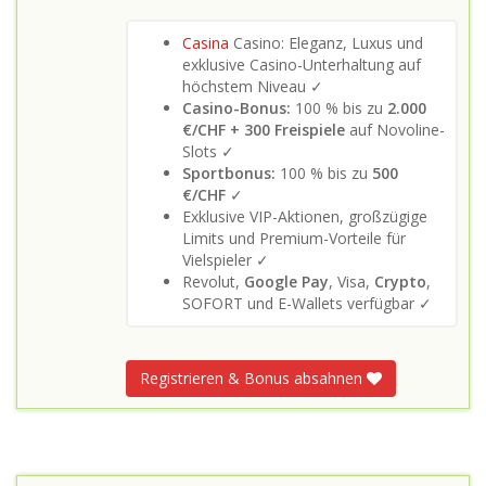
Casina
Casino: Eleganz, Luxus und
exklusive Casino-Unterhaltung auf
höchstem Niveau ✓
Casino-Bonus:
100 % bis zu
2.000
€/CHF + 300 Freispiele
auf Novoline-
Slots ✓
Sportbonus:
100 % bis zu
500
€/CHF
✓
Exklusive VIP-Aktionen, großzügige
Limits und Premium-Vorteile für
Vielspieler ✓
Revolut,
Google Pay
, Visa,
Crypto
,
SOFORT und E-Wallets verfügbar ✓
Registrieren & Bonus absahnen