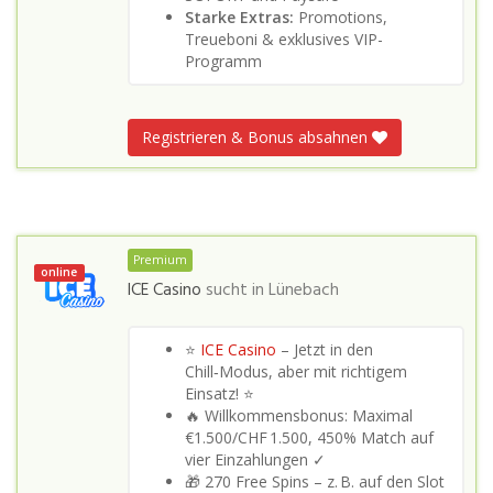
Starke Extras:
Promotions,
Treueboni & exklusives VIP-
Programm
Registrieren & Bonus absahnen
Premium
online
ICE Casino
sucht in
Lünebach
⭐
ICE Casino
– Jetzt in den
Chill‑Modus, aber mit richtigem
Einsatz! ⭐
🔥 Willkommensbonus: Maximal
€1.500/CHF 1.500, 450% Match auf
vier Einzahlungen ✓
🎁 270 Free Spins – z. B. auf den Slot