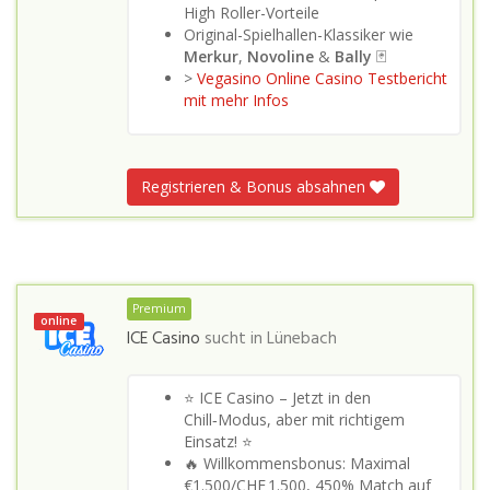
High Roller-Vorteile
Original-Spielhallen-Klassiker wie
Merkur
,
Novoline
&
Bally
🃏
>
Vegasino Online Casino Testbericht
mit mehr Infos
Registrieren & Bonus absahnen
Premium
online
ICE Casino
sucht in
Lünebach
⭐ ICE Casino – Jetzt in den
Chill‑Modus, aber mit richtigem
Einsatz! ⭐
🔥 Willkommensbonus: Maximal
€1.500/CHF 1.500, 450% Match auf