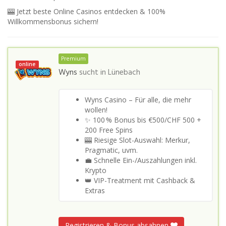
🎰 Jetzt beste Online Casinos entdecken & 100%
Willkommensbonus sichern!
Premium
online
Wyns
sucht in
Lünebach
Wyns Casino – Für alle, die mehr
wollen!
✨ 100 % Bonus bis €500/CHF 500 +
200 Free Spins
🎰 Riesige Slot-Auswahl: Merkur,
Pragmatic, uvm.
💼 Schnelle Ein-/Auszahlungen inkl.
Krypto
👑 VIP-Treatment mit Cashback &
Extras
Registrieren & Bonus absahnen