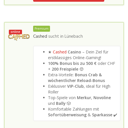
Premium
online
Cashed
sucht in
Lünebach
★
Cashed
Casino
– Dein Ziel für
erstklassiges Online-Gaming!
100% Bonus bis zu 500 €
oder CHF
+
200 Freispiele
🤑
Extra-Vorteile:
Bonus Crab &
wöchentlicher Reload-Bonus
Exklusiver
VIP-Club
, ideal für High
Roller
Top-Spiele von
Merkur
,
Novoline
und
Bally
🎲
Komfortable Zahlungen mit
Sofortüberweisung
&
Sparkasse
✔️