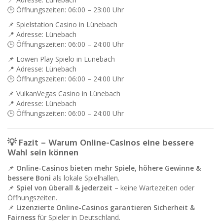
🕒 Öffnungszeiten: 06:00 – 23:00 Uhr
📌 Spielstation Casino in Lünebach
📍 Adresse: Lünebach
🕒 Öffnungszeiten: 06:00 – 24:00 Uhr
📌 Löwen Play Spielo in Lünebach
📍 Adresse: Lünebach
🕒 Öffnungszeiten: 06:00 – 24:00 Uhr
📌 VulkanVegas Casino in Lünebach
📍 Adresse: Lünebach
🕒 Öffnungszeiten: 06:00 – 24:00 Uhr
💡 Fazit – Warum Online-Casinos eine bessere
Wahl sein können
📌
Online-Casinos bieten mehr Spiele, höhere Gewinne &
bessere Boni
als lokale Spielhallen.
📌
Spiel von überall & jederzeit
– keine Wartezeiten oder
Öffnungszeiten.
📌
Lizenzierte Online-Casinos garantieren Sicherheit &
Fairness
für Spieler in Deutschland.