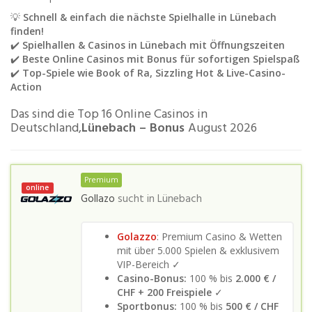
💡
Schnell & einfach die nächste Spielhalle in Lünebach
finden!
✔️
Spielhallen & Casinos in Lünebach mit Öffnungszeiten
✔️
Beste Online Casinos mit Bonus für sofortigen Spielspaß
✔️
Top-Spiele wie Book of Ra, Sizzling Hot & Live-Casino-
Action
Das sind die Top 16 Online Casinos in
Deutschland,
Lünebach – Bonus
August 2026
Premium
online
Gollazo
sucht in
Lünebach
Golazzo
: Premium Casino & Wetten
mit über 5.000 Spielen & exklusivem
VIP-Bereich ✓
Casino-Bonus:
100 % bis
2.000 € /
CHF + 200 Freispiele
✓
Sportbonus:
100 % bis
500 € / CHF