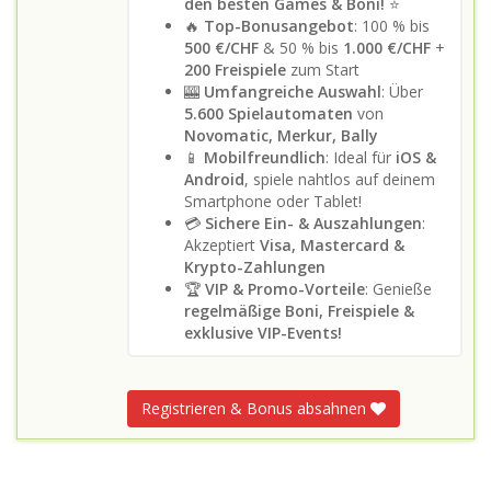
den besten Games & Boni!
⭐
🔥
Top-Bonusangebot
: 100 % bis
500 €/CHF
& 50 % bis
1.000 €/CHF
+
200 Freispiele
zum Start
🎰
Umfangreiche Auswahl
: Über
5.600 Spielautomaten
von
Novomatic, Merkur, Bally
📱
Mobilfreundlich
: Ideal für
iOS &
Android
, spiele nahtlos auf deinem
Smartphone oder Tablet!
💳
Sichere Ein- & Auszahlungen
:
Akzeptiert
Visa, Mastercard &
Krypto-Zahlungen
🏆
VIP & Promo-Vorteile
: Genieße
regelmäßige Boni, Freispiele &
exklusive VIP-Events!
Registrieren & Bonus absahnen