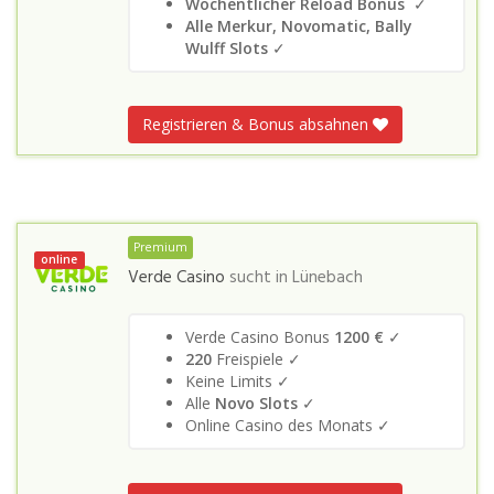
Wöchentlicher Reload Bonus
✓
Alle Merkur, Novomatic, Bally
Wulff Slots
✓
Registrieren & Bonus absahnen
Premium
online
Verde Casino
sucht in
Lünebach
Verde Casino Bonus
1200 €
✓
220
Freispiele ✓
Keine Limits ✓
Alle
Novo Slots
✓
Online Casino des Monats ✓