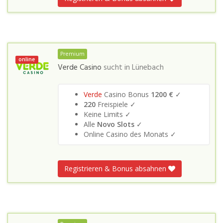
Premium
online
Verde Casino
sucht in
Lünebach
Verde
Casino Bonus
1200 €
✓
220
Freispiele ✓
Keine Limits ✓
Alle
Novo Slots
✓
Online Casino des Monats ✓
Registrieren & Bonus absahnen