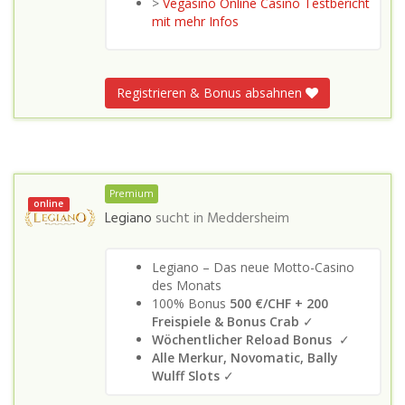
>
Vegasino Online Casino Testbericht
mit mehr Infos
Registrieren & Bonus absahnen
Premium
online
Legiano
sucht in
Meddersheim
Legiano – Das neue Motto-Casino
des Monats
100% Bonus
500 €/CHF + 200
Freispiele & Bonus Crab
✓
Wöchentlicher Reload Bonus
✓
Alle Merkur, Novomatic, Bally
Wulff Slots
✓