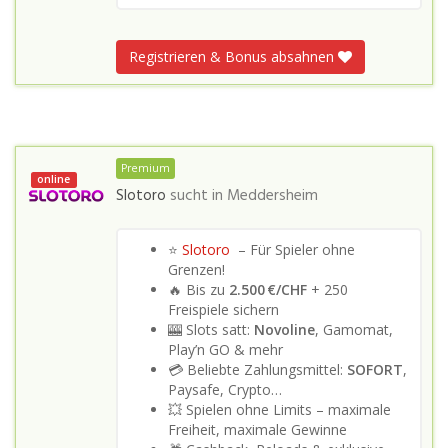
Registrieren & Bonus absahnen
Premium
online
Slotoro
sucht in
Meddersheim
⭐
Slotoro
– Für Spieler ohne
Grenzen!
🔥 Bis zu
2.500 €/CHF
+ 250
Freispiele sichern
🎰 Slots satt:
Novoline
, Gamomat,
Play’n GO & mehr
💳 Beliebte Zahlungsmittel:
SOFORT
,
Paysafe, Crypto…
💥 Spielen ohne Limits – maximale
Freiheit, maximale Gewinne