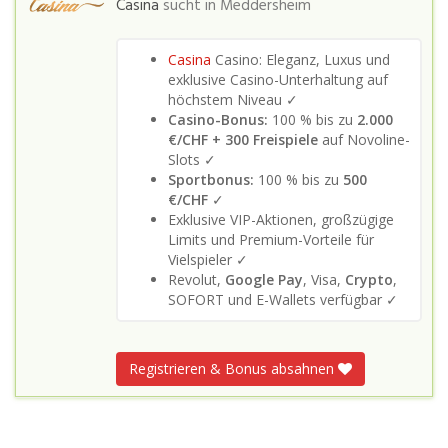
Casina
sucht in
Meddersheim
Casina
Casino: Eleganz, Luxus und
exklusive Casino-Unterhaltung auf
höchstem Niveau ✓
Casino-Bonus:
100 % bis zu
2.000
€/CHF + 300 Freispiele
auf Novoline-
Slots ✓
Sportbonus:
100 % bis zu
500
€/CHF
✓
Exklusive VIP-Aktionen, großzügige
Limits und Premium-Vorteile für
Vielspieler ✓
Revolut,
Google Pay
, Visa,
Crypto
,
SOFORT und E-Wallets verfügbar ✓
Registrieren & Bonus absahnen