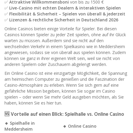
✅
Attraktive Willkommensboni
von bis zu 1500 €
✅
Live-Casino mit echten Dealern & interaktiven Spielen
✅
Flexibilität & Sicherheit – Spielen von überall & jederzeit
✅
Lizenzen & rechtliche Sicherheit in Deutschland 2026
Online Casinos bieten einige Vorteile für Spieler. Bei diesen
Casinos können Spieler zu jeder Zeit spielen, ohne auf ihr Glück
warten zu müssen. Außerdem sind sie nicht auf den
wechselnden Verkehr in einem Spielkasino wie in Meddersheim
angewiesen, sodass sie von überall aus spielen können. Zudem
können sie ganz in ihrer eigenen Welt sein, weil sie nicht von
anderen Spielern oder Zuschauern abgelengt werden.
Ein Online Casino ist eine einzigartige Möglichkeit, die Spannung
am heimischen Computer zu genießen und die Faszination der
Casino-Atmosphäre zu erleben. Wenn Sie sich gern auf eine
gefährliche Mission begeben, können Sie sogar im Casino
spielen – oder wenn Sie mehr Geld ausgeben möchten, als Sie
haben, können Sie es hier tun.
🆚 Vorteile auf einen Blick: Spielhalle vs. Online Casino
🔹
Spielhalle in
🔹
Online Casino
Meddersheim