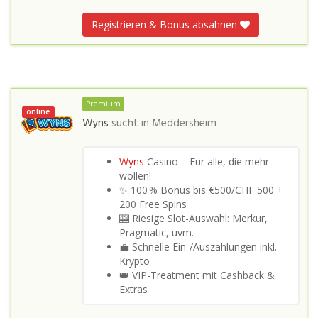
Registrieren & Bonus absahnen
Premium
online
Wyns
sucht in
Meddersheim
Wyns
Casino – Für alle, die mehr
wollen!
✨ 100 % Bonus bis €500/CHF 500 +
200 Free Spins
🎰 Riesige Slot-Auswahl: Merkur,
Pragmatic, uvm.
💼 Schnelle Ein-/Auszahlungen inkl.
Krypto
👑 VIP-Treatment mit Cashback &
Extras