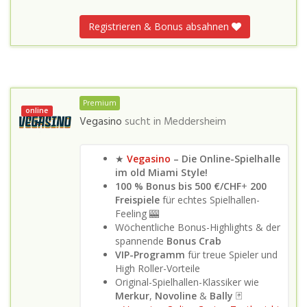
Registrieren & Bonus absahnen
Premium
online
Vegasino
sucht in
Meddersheim
★
Vegasino
– Die Online-Spielhalle
im old Miami Style!
100 % Bonus bis 500 €/CHF
+
200
Freispiele
für echtes Spielhallen-
Feeling 🎰
Wöchentliche Bonus-Highlights & der
spannende
Bonus Crab
VIP-Programm
für treue Spieler und
High Roller-Vorteile
Original-Spielhallen-Klassiker wie
Merkur
,
Novoline
&
Bally
🃏