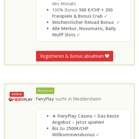
des Monats
100% Bonus
500 €/CHF + 200
Freispiele & Bonus Crab
✓
Wöchentlicher Reload Bonus
✓
Alle Merkur, Novomatic, Bally
Wulff Slots
✓
Registrieren & Bonus absahnen
Premium
online
FieryPlay
sucht in
Meddersheim
★
FieryPlay Casino
>
Das beste
Angebot – Jetzt spielen!
Bis zu 2500€/CHF
Willkommensbonus
✓