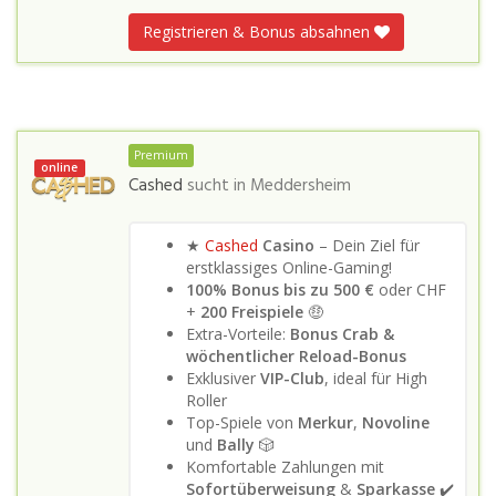
Registrieren & Bonus absahnen
Premium
online
Cashed
sucht in
Meddersheim
★
Cashed
Casino
– Dein Ziel für
erstklassiges Online-Gaming!
100% Bonus bis zu 500 €
oder CHF
+
200 Freispiele
🤑
Extra-Vorteile:
Bonus Crab &
wöchentlicher Reload-Bonus
Exklusiver
VIP-Club
, ideal für High
Roller
Top-Spiele von
Merkur
,
Novoline
und
Bally
🎲
Komfortable Zahlungen mit
Sofortüberweisung
&
Sparkasse
✔️